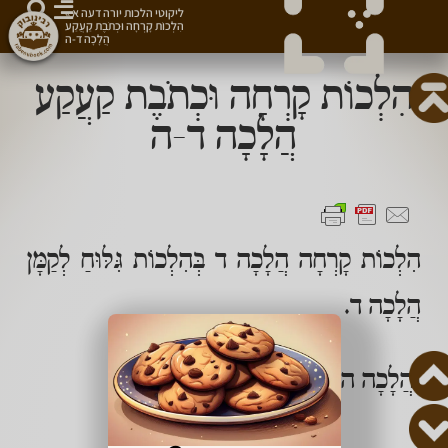
ליקוטי הלכות יורה דעה א
»
הִלְכוֹת קָרְחָה וּכְתֹבֶת קַעֲקַע
הֲלָכָה ד-ה
הִלְכוֹת קָרְחָה וּכְתֹבֶת קַעֲקַע
הֲלָכָה ד-ה
הִלְכוֹת קָרְחָה הֲלָכָה ד בְּהִלְכוֹת גִּלּוּחַ לְקַמָּן
הֲלָכָה ד.
וַהֲלָכָה ה בְּהִלְכוֹת רִבִּית הֲלָכָה ה: