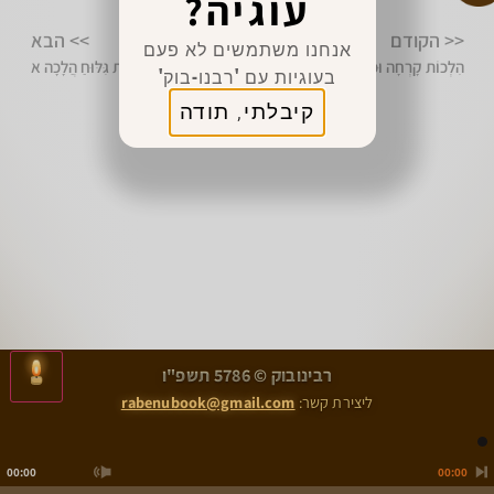
עוגיה?
מצווה לשתף 👈
<< הקודם
>> הבא
אנחנו משתמשים לא פעם
הִלְכוֹת קָרְחָה וּכְתֹבֶת קַעֲקַע הֲלָכָה ג
הִלְכוֹת גִּלּוּחַ הֲלָכָה א
בעוגיות עם 'רבנו-בוק'
קיבלתי, תודה
>
<
רבינובוק © 5786 תשפ"ו
הִלְכוֹת קָרְחָה וּכְתֹבֶת קַעֲקַע הֲלָכָה ג
הִלְכוֹת גִּלּוּחַ הֲלָכָה א
ליצירת קשר:
rabenubook@gmail.com
00:00
00:00