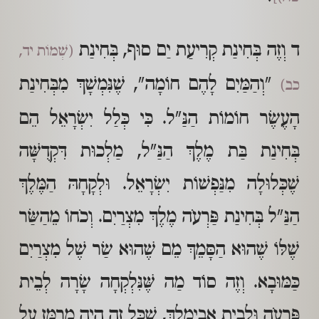
ד וְזֶה בְּחִינַת קְרִיעַת יַם סוּף, בְּחִינַת
(שְׁמוֹת יד,
"וְהַמַּיִם לָהֶם חוֹמָה", שֶׁנִּמְשָׁךְ מִבְּחִינַת
כב)
הָעֶשֶׂר חוֹמוֹת הַנַּ"ל. כִּי כְּלַל יִשְׂרָאֵל הֵם
בְּחִינַת בַּת מֶלֶךְ הַנַּ"ל, מַלְכוּת דִּקְדֻשָּׁה
שֶׁכְּלוּלָה מִנַּפְשׁוֹת יִשְׂרָאֵל. וּלְקָחָהּ הַמֶּלֶךְ
הַנַּ"ל בְּחִינַת פַּרְעֹה מֶלֶךְ מִצְרַיִם. וְכֹחוֹ מֵהַשַּׂר
שֶׁלּוֹ שֶׁהוּא הַסָּמֵךְ מֵם שֶׁהוּא שַׂר שֶׁל מִצְרַיִם
כַּמּוּבָא. וְזֶה סוֹד מַה שֶּׁנִּלְקְחָה שָׂרָה לְבֵית
פַּרְעֹה וּלְבֵית אֲבִימֶלֶךְ, שֶׁכָּל זֶה הָיָה מְרַמֵּז עַל