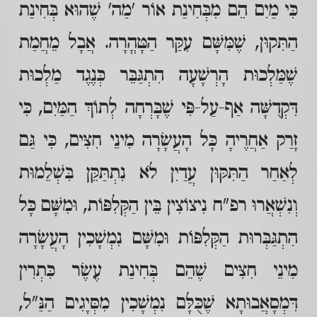
כִּי מַיִם הֵם מִבְּחִינַת אוֹר 'מַה' שֶׁהוּא בְּחִינַת
הַתִּקוּן, שֶׁמִּשָּׁם עִקַּר הַטָּהֳרָה. אֲבָל מֵחֲמַת
שֶׁמַּלְכוּת הָרְשָׁעָה הִתְגַּבֵּר כְּנֶגֶד מַלְכוּת
דִּקְדֻשָּׁה אַף-עַל-פִּי שֶׁבָּרְחָה לְתוֹךְ הַמַּיִם, כִּי
זָרַק אַחֲרֶיהָ כָּל הָעֲשָׂרָה מִינֵי חִצִּים, כִּי גַּם
לְאַחַר הַתִּקּוּן עֲדַיִן לֹא נִתְתַּקֵּן בִּשְׁלֵמוּת
וְנִשְׁאֲרוּ רפ"ח נִיצוֹצִין בֵּין הַקְּלִפּוֹת, וּמִשָּׁם כָּל
הִתְגַּבְּרוּת הַקְּלִפּוֹת וּמִשָּׁם נִמְשָׁכִין הָעֲשָׂרָה
מִינֵי חִצִּים שֶׁהֵם בְּחִינַת עֶשֶׂר כִּתְרִין
דִּמְסָאֲבוּתָא שֶׁכֻּלָּם נִמְשָׁכִין מִסְּיָגִים הַנַּ"ל,