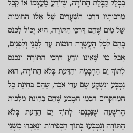
בִּכְלַל קַבָּלַת הַתּוֹרָה, שֶׁיּוֹדֵעַ מֵעַצְמוֹ אוֹ קִבֵּל
מֵרַבּוֹתָיו דַּרְכֵי הַשְּׁעָרִים שֶׁל אֵלּוּ הַחוֹמוֹת
שֶׁל מַיִם שֶׁהֵם דַּרְכֵי הַתּוֹרָה, הוּא יָכוֹל לִכְנֹס
בָּהֶם לְכָל הָעֲשָׂרָה חוֹמוֹת עַד לִפְנַי וְלִפְנִים,
אֲבָל מִי שֶׁאֵינוֹ יוֹדֵעַ דַּרְכֵי הַתּוֹרָה וְנִכְנָס
לְתוֹךְ יַם הַחָכְמָה וְהַדַּעַת בְּלֹא הַתּוֹרָה, הוּא
נִטְבָּע וְנִשְׁקָע שָׁם עֲדֵי אֹבֵד, שֶׁהֵם בְּחִינַת כָּל
הַמְחַקְּרִים חַכְמֵי הַטֶּבַע שֶׁהֵם בְּחִינַת מַלְכוּת
הָרְשָׁעָה שֶׁנִּכְנְסוּ לְתוֹךְ יַם הַדַּעַת בְּלֹא
הַתּוֹרָה וְנִטְבְּעוּ בְּתוֹךְ הַכְּפִירוֹת וְנֶאֶבְדוּ מִשְׁנֵי