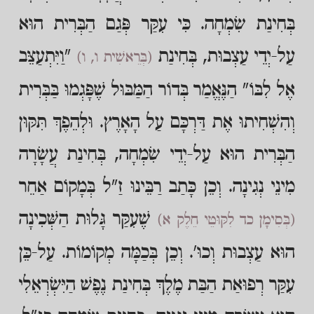
בְּחִינַת שִׂמְחָה. כִּי עִקַּר פְּגַם הַבְּרִית הוּא
עַל-יְדֵי עַצְבוּת, בְּחִינַת
"וַיִּתְעַצֵּב
(בְּרֵאשִׁית ו, ו)
אֶל לִבּוֹ" הַנֶּאֱמַר בְּדוֹר הַמַּבּוּל שֶׁפָּגְמוּ בַּבְּרִית
וְהִשְׁחִיתוּ אֶת דַּרְכָּם עַל הָאָרֶץ. וּלְהֵפֶךְ תִּקּוּן
הַבְּרִית הוּא עַל-יְדֵי שִׂמְחָה, בְּחִינַת עֲשָׂרָה
מִינֵי נְגִינָה. וְכֵן כָּתַב רַבֵּינוּ זַ"ל בְּמָקוֹם אַחֵר
שֶׁעִקַּר גָּלוּת הַשְּׁכִינָה
(בְּסִימָן כד לִקּוּטֵי חֵלֶק א)
הוּא עַצְבוּת וְכוּ'. וְכֵן בְּכַמָּה מְקוֹמוֹת. עַל-כֵּן
עִקַּר רְפוּאַת הַבַּת מֶלֶךְ בְּחִינַת נֶפֶשׁ הַיִּשְׂרְאֵלִי