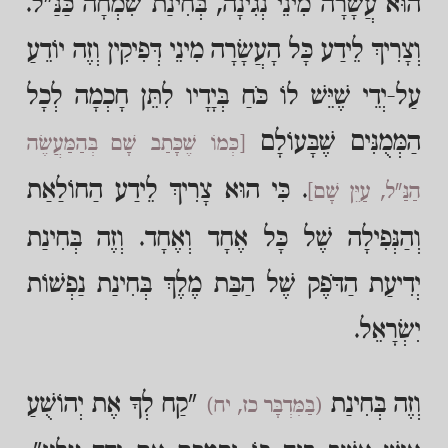
הוּא עֲשָׂרָה מִינֵי נְגִינָה, בְּחִינַת שִׂמְחָה כַּנַּ"ל.
וְצָרִיךְ לֵידַע כָּל הָעֲשָׂרָה מִינֵי דְּפִיקִין וְזֶה יוֹדֵעַ
עַל-יְדֵי שֶׁיֵּשׁ לוֹ כֹּחַ בְּיָדָיו לִתֵּן חָכְמָה לְכָל
הַמְּמֻנִּים שֶׁבָּעוֹלָם
[כְּמוֹ שֶׁכָּתַב שָׁם בְּהַמַּעֲשֶׂה
. כִּי הוּא צָרִיךְ לֵידַע הַחוֹלַאַת
הַנַּ"ל, עַיֵּן שָׁם]
וְהַנְּפִילָה שֶׁל כָּל אֶחָד וְאֶחָד. וְזֶה בְּחִינַת
יְדִיעַת הַדֹּפֶק שֶׁל הַבַּת מֶלֶךְ בְּחִינַת נַפְשׁוֹת
יִשְׂרָאֵל.
וְזֶה בְּחִינַת
"קַח לְךָ אֶת יְהוֹשֻׁעַ
(בַּמִּדְבָּר כז, יח)