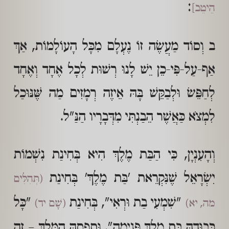
:
הֵיטֵב]
ב וְסוֹד מַעֲשֶׂה זוֹ נֶעְלָם מִכָּל הָעוֹלָמוֹת, אַךְ
אַף-עַל-פִּי-כֵן יֵשׁ לָנוּ רְשׁוּת לְכָל אֶחָד וְאֶחָד
לְחַפֵּשׂ וּלְבַקֵּשׁ בָּהּ אֵיזֶה רְמָזִים מַה שֶּׁנּוּכַל
לִמְצֹא כַּאֲשֶׁר הֵבַנְתִּי מִדְּבָרָיו הַנַּ"ל.
וְהָעִנְיָן, כִּי הַבַּת מֶלֶךְ הִיא בְּחִינַת נִשְׁמוֹת
יִשְׂרָאֵל שֶׁנִּקְרֵאת 'בַּת מֶלֶךְ' בְּחִינַת
(תְּהִלִּים
"שִׁמְעִי בַת וּרְאִי", בְּחִינַת
"כָּל
מה, יא)
(שָׁם יד)
כְּבוּדָהּ בַּת מֶלֶךְ פְּנִימָה". וּתְפָסָהּ הַמֶּלֶךְ – זֶה