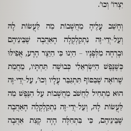
יִצְרוֹ' וְכוּ'.
וְחָשַׁב עָלֶיהָ מַחֲשָׁבוֹת מַה לַּעֲשׂוֹת לָהּ
וְעַל-יְדֵי-זֶה נִתְקַלְקְלָה הָאַהֲבָה שֶׁבֵּינֵיהֶם
וּבָרְחָה מִלְּפָנָיו – הַיְנוּ כִּי הַיֵּצֶר הָרָע, אֲפִילּוּ
כְּשֶׁנֶּפֶשׁ הַיִּשְׂרְאֵלִי כְּבוּשָׁה תַּחְתָּיו, מֵחֲמַת
שֶׁרוֹאֶה שֶׁבַּסּוֹף תִּתְגַּבֵּר עָלָיו וְכוּ', עַל-יְדֵי-זֶה
הוּא מַתְחִיל לַחֲשֹׁב מַחֲשָׁבוֹת עַל הַנֶּפֶשׁ מַה
לַּעֲשׂוֹת לָהּ, וְעַל-יְדֵי-זֶה נִתְקַלְקְלָה הָאַהֲבָה
שֶׁבֵּינֵיהֶם, כִּי בִּתְחִלָּה הָיָה קְצַת אַהֲבָה