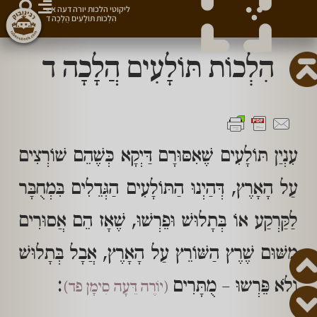
ליקוטי הלכות יורה דעה א
»
הִלְכוֹת תּוֹלָעִים הֲלָכָה ד
הִלְכוֹת תּוֹלָעִים הֲלָכָה ד
עִנְיַן תּוֹלָעִים שֶׁאִסּוּרָם דַּיְקָא כְּשֶׁהֵם שׁוֹרְצִים
עַל הָאָרֶץ, דְּהַיְנוּ הַתּוֹלָעִים הַגְּדֵלִים בִּמְחֻבָּר
לַקַּרְקַע אוֹ בְּתָלוּשׁ וּפֵרְשׁוּ, שֶׁאָז הֵם אֲסוּרִים
מִשּׁוּם שֶׁרֶץ הַשּׁוֹרֵץ עַל הָאָרֶץ, אֲבָל בְּתָלוּשׁ
וְלֹא פֵּרְשוּ – מֻתָּרִים
:
(יוֹרֶה דֵּעָה סִימָן פד)