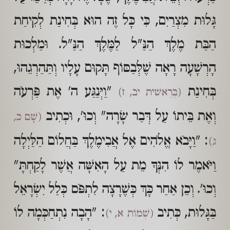
גָּלוּת מִצְרַיִם, כִּי כָּל זֶה הוּא בְּחִינַת לְקִיחַת
הַבַּת מֶלֶךְ הַנַּ"ל לַמֶּלֶךְ הַנַּ"ל. וּמַלְכוּת
הָרְשָׁעָה רָאָה שֶׁלְּבַסּוֹף תָּקוּם עָלָיו וְתַּהַרְגֵהוּ,
בְּחִינַת
"וַיְּנַגַּע ה' אֶת פַּרְעֹה
(בְּרֵאשִׁית יב, ז)
וְאֶת בֵּיתוֹ עַל דְּבַר שָׂרָה" וְכוּ', וּכְתִיב
(שָׁם כ,
: "וַיָּבֹא אֱלֹהִים אֶל אֲבִימֶלֶךְ בַּחֲלוֹם הַלַּיְלָה
ג)
וַיֹּאמֶר לוֹ הִנְּךָ מֵת עַל הָאִשָּׁה אֲשֶׁר לָקַחְתָּ"
וְכוּ'. וְכֵן אַחַר כָּךְ כְּשֶׁרָצָה לִתְפֹּס כְּלַל יִשְׂרָאֵל
בַּגָּלוּת, כְּתִיב
: "הָבָה נִתְחַכְּמָה לוֹ
(שְׁמוֹת א, י)