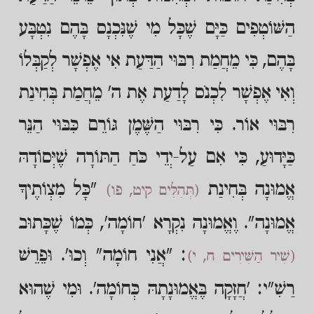
הַשּׁוֹטְפִים כַּיָּם שֶׁכָּל מִי שֶׁנִּכְנָס בָּהֶם נִטְבָּע
בָּהֶם, כִּי מֵחֲמַת רִבּוּי הַדַּעַת אִי אֶפְשָׁר לְקַבְּלוֹ
וְאִי אֶפְשָׁר לִכְנֹס לָדַעַת אֶת ה' מֵחֲמַת בְּחִינַת
רִבּוּי אוֹר. כִּי רִבּוּי הַשֶּׁמֶן גּוֹרֵם כִּבּוּי הַנֵּר
כַּיָּדוּעַ, כִּי אִם עַל-יְדֵי כֹּחַ הַתּוֹרָה שֶׁיְּסוֹדָהּ
אֱמוּנָה בְּחִינַת
"כָּל מִצְוֹתֶיךָ
(תְּהִלִּים קיט, פו)
אֱמוּנָה". וֶאֱמוּנָה נִקְרָא 'חוֹמָה', כְּמוֹ שֶׁכָּתוּב
: "אֲנִי חוֹמָה" וְכוּ'. וּפֵרֵשׁ
(שִׁיר הַשִּׁירִים ח, י)
רַשִׁ"י: 'חֲזָקָה בֶּאֱמוּנָתָהּ כְּחוֹמָה'. וּמִי שֶׁהוּא