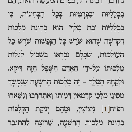
ג וְדִבְרֵי רַבֵּינוּ זַ"ל, בִּפְרָט הַמַּעֲשֶׂה הַזֹּאת, הֵם
בִּכְלָלִיּוּת וּבִפְרָטִיּוּת בְּכָל הַבְּחִינוֹת, כִּי
בִּכְלָלִיּוּת 'בַּת מֶלֶךְ' הוּא בְּחִינַת מַלְכוּת
דִּקְדֻשָּׁה שֶׁהוּא שֹׁרֶשׁ כָּל הַנְּפָשׁוֹת שֹׁרֶשׁ כָּל
הָעוֹלָמוֹת, שֶׁכֻּלָּם נִבְרְאוּ בִּשְׁבִיל לְגַלּוֹת
מַלְכוּתוֹ עַל-יְדֵי הָאָדָם הַשָּׁפָל הַזֶּה דַּיְקָא.
וּלְקָחָהּ הַמֶּלֶךְ – זֶה מַלְכוּת הָרְשָׁעָה שֶׁנִּמְשָׁךְ
מִסִּיגֵי מַלְכֵי קַדְמָאִין דְּמִיתוּ וְאִתְחַרְבוּ וְנִשְׁאֲרוּ
רפ"ח
[1]
נִיצוֹצִין, וּמֵהֶם יְנִיקַת הַקְּלִפּוֹת
בְּחִינַת מַלְכוּת הָרְשָׁעָה, שֶׁרוֹצָה לְהִתְגַּבֵּר