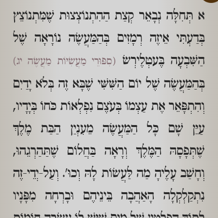
א תְּחִלָּה נְבָאֵר קְצַת הַהִתְנוֹצְצוּת שֶׁמִּתְנוֹצֵץ
בְּדַעְתִּי אֵיזֶה רְמָזִים בְּהַמַּעֲשֶׂה נוֹרָאָה שֶׁל
הַשִּׁבְעָה בֶּעטְלֶירְשׂ
(סִפּוּרֵי מַעֲשִׂיּוֹת מַעֲשֶׂה יג)
בְּהַמַּעֲשֶׂה שֶׁל יוֹם הַשִּׁשִּׁי שֶׁבָּא זֶה בְּלֹא יָדַיִם
וְהִתְפָּאֵר אֶת עַצְמוֹ בְּעֹצֶם נִפְלְאוֹת כֹּחוֹ בְּיָדָיו,
עַיֵּן שָׁם כָּל הַמַּעֲשֶׂה מֵעִנְיַן הַבַּת מֶלֶךְ
שֶׁתְּפָסָהּ הַמֶּלֶךְ וְרָאָה בַּחֲלוֹם שֶׁתַּהַרְגֵהוּ,
וְחָשַׁב עָלֶיהָ מַה לַּעֲשׂוֹת לָהּ וְכוּ'. וְעַל-יְדֵי-זֶה
נִתְקַלְקְלָה הָאַהֲבָה בֵּינֵיהֶם וּבָרְחָה מִפָּנָיו