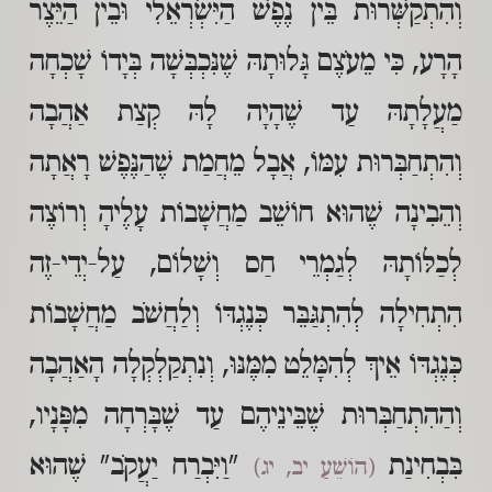
וְהִתְקַשְּׁרוּת בֵּין נֶפֶשׁ הַיִּשְׂרְאֵלִי וּבֵין הַיֵּצֶר
הָרָע, כִּי מֵעֹצֶם גָּלוּתָהּ שֶׁנִּכְבְּשָׁה בְּיָדוֹ שָׁכְחָה
מַעֲלָתָהּ עַד שֶׁהָיָה לָהּ קְצַת אַהֲבָה
וְהִתְחַבְּרוּת עִמּוֹ, אֲבָל מֵחֲמַת שֶׁהַנֶּפֶשׁ רָאֲתָה
וְהֵבִינָה שֶׁהוּא חוֹשֵׁב מַחֲשָׁבוֹת עָלֶיהָ וְרוֹצֶה
לְכַלּוֹתָהּ לְגַמְרֵי חַס וְשָׁלוֹם, עַל-יְדֵי-זֶה
הִתְחִילָה לְהִתְגַּבֵּר כְּנֶגְדּוֹ וְלַחֲשֹׁב מַחֲשָׁבוֹת
כְּנֶגְדּוֹ אֵיךְ לְהִמָּלֵט מִמֶּנּוּ, וְנִתְקַלְקְלָה הָאַהֲבָה
וְהַהִתְחַבְּרוּת שֶׁבֵּינֵיהֶם עַד שֶׁבָּרְחָה מִפָּנָיו,
בִּבְחִינַת
"וַיִּבְרַח יַעֲקֹב" שֶׁהוּא
(הוֹשֵׁעַ יב, יג)