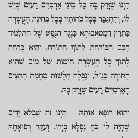
הַיְנוּ שֶׁזָּרַק בָּהּ כָּל מִינֵי אַרְסִיִּים רָעִים שֶׁיֵּשׁ
לוֹ, וְהִתְגַּבֵּר בְּכָל כֹּחוֹתָיו בְּכָל בְּחִינַת הָעֲשָׂרָה
כִּתְרִין דִּמְסָאֲבוּתָא כְּנֶגֶד הַנֶּפֶשׁ שֶׁל הַתַּלְמִיד
חָכָם הַבּוֹרַחַת לְתוֹךְ הַתּוֹרָה. וְהִיא בָּרְחָה
לְתוֹךְ כָּל הָעֲשָׂרָה חוֹמוֹת שֶׁל מַיִם שֶׁהוּא
הַתּוֹרָה כַּנַּ"ל, וְנָפְלָה חַלָּשׁוּת מֵחֲמַת הַחִצִּים
הָאַרְסִיִּים רָעִים שֶׁזָּרַק בָּהּ.
וְהוּא רוֹפֵא אוֹתָהּ – הַיְנוּ זֶה שֶׁבְּלֹא יָדַיִם
שֶׁהָיָה לוֹ כֹּחַ נִפְלָא בְּיָדוֹ. וְעִקַּר רְפוּאָתָהּ