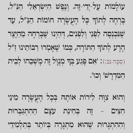
עוֹלָמוֹת עַל-יְדֵי-זֶה. וְנֶפֶשׁ הַיִּשְׂרְאֵלִי הַנַּ"ל,
בָּרְחָה לְתוֹךְ כָּל הָעֲשָׂרָה חוֹמוֹת הַנַּ"ל, עַד
שֶׁנִּכְנְסָה לִפְנַי וְלִפְנִים, דְּהַיְנוּ שֶׁבָּרְחָה מֵהַיֶּצֶר
הָרָע לְתוֹךְ הַתּוֹרָה, כְּמוֹ שֶׁאָמְרוּ רַבּוֹתֵינוּ זַ"ל
: 'אִם פָּגַע בְּךָ מְנֻוָּל זֶה מָשְׁכֵהוּ לְבֵית
(סֻכָּה נב:)
הַמִּדְרָשׁ' וְכוּ'.
וְהוּא צִוָּה לִירוֹת אוֹתָהּ בְּכָל הָעֲשָׂרָה מִינֵי
חִצִּים – זֶה בְּחִינַת עֹצֶם הַהִתְגַּבְּרוּת
וְהַהִתְגָּרוּת שֶׁהוּא מִתְגָּרֶה בְּיוֹתֵר בְּתַלְמִידֵי