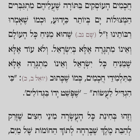
חֲכָמִים הָעוֹסְקִים בַּתּוֹרָה שֶׁעֲלֵיהֶם מִתְגַּבְּרִים
הַמְּצוּלוֹת יָם בְּיוֹתֵר כַּיָּדוּעַ, וּכְמוֹ שֶׁאָמְרוּ
רַבּוֹתֵינוּ זַ"ל
שֶׁהוּא מַנִּיחַ כָּל הָעוֹלָם
(שָׁם נב.)
וְאֵינוֹ מִתְגָּרֶה אֶלָּא בְּיִשְׂרָאֵל. וְלֹא עוֹד אֶלָּא
שֶׁמַּנִּיחַ כָּל יִשְׂרָאֵל וְאֵינוֹ מִתְגָּרֶה אֶלָּא
בַּתַּלְמִידֵי חֲכָמִים, כְּמוֹ שֶׁכָּתוּב
: "כִּי
(יוֹאֵל ב, כ)
הִגְדִּיל לַעֲשׂוֹת" – 'שֶׁפָּשַׁט יָדוֹ בַּגְּדוֹלִים'.
וְזֶהוּ בְּחִינַת כָּל הָעֲשָׂרָה מִינֵי חִצִּים שֶׁזָּרַק
לְהַבַּת מֶלֶךְ שֶׁבָּרְחָה לְתוֹךְ הַחוֹמוֹת שֶׁל מַיִם,