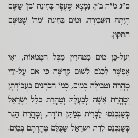
ס"ג מ"ה ב"ן. נִמְצָא שֶׁעָפָר בְּחִינַת 'בן' שֶׁשָּׁם
הָיְתָה הַשְּׁבִירָה. וּמַיִם בְּחִינַת 'מַה' שֶׁמִּשָּׁם
הַתִּקּוּן.
וְעַל-כֵּן מַיִם מְטַהֲרִין מִכָּל הַטֻּמְאוֹת, וְאִי
אֶפְשָׁר לִכְנֹס לְשׁוּם קְדֻשָּׁה כִּי אִם עַל-יְדֵי
טָהֳרָה וּטְבִילָה בְּמַיִם, כְּמוֹ הַכֹּהֲנִים בַּעֲבוֹדָתָן
וְטָהֳרַת אִשָּׁה לְבַעְלָהּ וְטָהֳרַת כְּלַל יִשְׂרָאֵל
כְּשֶׁנִּכְנְסוּ לַבְּרִית בְּמַתַּן תּוֹרָה, וְטָהֳרַת הַגֵּר
כְּשֶׁנִּכְנָס לְדַת יִשְׂרָאֵל שֶׁכֻּלָּם טָהֳרָתָם בְּמַיִם.