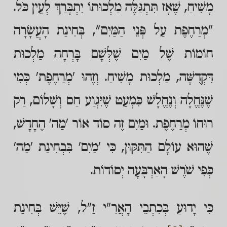
מָשִׁיחַ, שֶׁאָז תִּתְגַּלֶּה מַלְכוּתוֹ יִתְבָּרַךְ לְעֵין כֹּל.
"מְרַחֶפֶת עַל פְּנֵי הַמַּיִם", בְּחִינַת הָעֲשָׂרָה
חוֹמוֹת שֶׁל מַיִם שֶׁלְּשָׁם בָּרְחָה מַלְכוּת
דִּקְדֻשָּׁה, מַלְכוּת מָשִׁיחַ. וְזֶהוּ 'מְרַחֶפֶת' כְּמִי
שֶׁנֶּחֱלָה וְנֶחֱלָשׁ כִּמְעַט שֶׁיִּגְוַע חַס וְשָׁלוֹם, רַק
רוּחוֹ מְרַחֶפֶת. וּמַיִם זֶה סוֹד אוֹר 'מַה' הֶחָדָשׁ,
שֶׁהוּא עוֹלָם הַתִּקּוּן, כִּי 'מַיִם' בִּבְחִינַת 'מַה'
כְּפִי שֹׁרֶשׁ הָאַרְבָּעָה יְסוֹדוֹת.
כִּי יָדוּעַ בְּכִתְבֵי הָאֲרִ"י זַ"ל, שֶׁיֵּשׁ בְּחִינַת