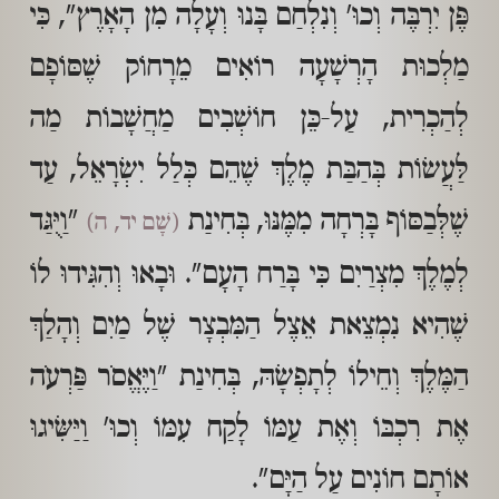
פֶּן יִרְבֶּה וְכוּ' וְנִלְחַם בָּנוּ וְעָלָה מִן הָאָרֶץ", כִּי
מַלְכוּת הָרְשָׁעָה רוֹאִים מֵרָחוֹק שֶׁסּוֹפָם
לְהַכְרִית, עַל-כֵּן חוֹשְׁבִים מַחֲשָׁבוֹת מַה
לַּעֲשׂוֹת בְּהַבַּת מֶלֶךְ שֶׁהֵם כְּלַל יִשְׂרָאֵל, עַד
שֶׁלְּבַסּוֹף בָּרְחָה מִמֶּנּוּ, בְּחִינַת
"וַיֻּגַּד
(שָׁם יד, ה)
לְמֶלֶךְ מִצְרַיִם כִּי בָּרַח הָעָם". וּבָאוּ וְהִגִּידוּ לוֹ
שֶׁהִיא נִמְצֵאת אֵצֶל הַמִּבְצָר שֶׁל מַיִם וְהָלַךְ
הַמֶּלֶךְ וְחֵילוֹ לְתָפְשָׂהּ, בְּחִינַת "וַיֶּאֱסֹר פַּרְעֹה
אֶת רִכְבּוֹ וְאֶת עַמּוֹ לָקַח עִמּוֹ וְכוּ' וַיַּשִּׂיגוּ
אוֹתָם חוֹנִים עַל הַיָּם".