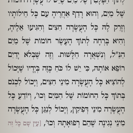
לְתוֹךְ הַפָּלָטִין שֶׁל מַיִם שֶׁיֵּשׁ לוֹ עֲשָׂרָה חוֹמוֹת
שֶׁל מַיִם, וְהוּא רָדַף אַחֲרֶיהָ עִם כָּל חֵילוֹתָיו
וְזָרַק לָהּ כָּל הָעֲשָׂרָה חִצִּים וְהִגִּיעוּ אֵלֶיהָ,
וְהִיא בָּרְחָה לְתוֹךְ הָעֶשֶׂר חוֹמוֹת שֶׁל מַיִם
הַנַּ"ל, וְנִשְׁאֲרָה חַלָּשׁוּת. וְזֶה שֶׁבְּלֹא יָדַיִם
רוֹפֵא אוֹתָהּ, כִּי יֵשׁ לוֹ כֹּחַ כָּזֶה בְּיָדָיו שֶׁיָּכוֹל
לְהוֹצִיא כָּל הָעֲשָׂרָה מִינֵי חִצִּים, וְיָכוֹל לִכְנֹס
בְּתוֹךְ כָּל הַחוֹמוֹת שֶׁל הַמַּיִם וְכוּ', וְיוֹדֵעַ כָּל
הָעֲשָׂרָה מִינֵי דְּפִיקִין, וְיָכוֹל לְנַגֵּן כָּל הָעֲשָׂרָה
מִינֵי נְגִינָה שֶׁהֵם רְפוּאָתָהּ וְכוּ',
[עַיֵּן שָׁם כָּל זֶה