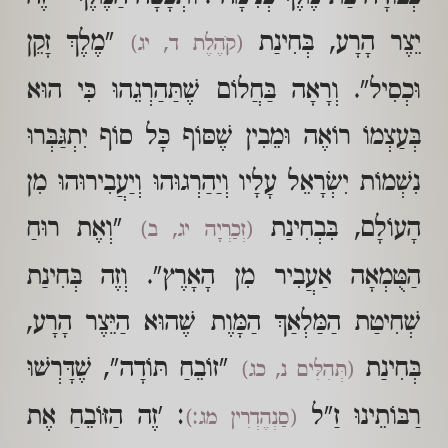
יֵצֶר הָרָע, בְּחִינַת
"מֶלֶךְ זָקֵן
(קֹהֶלֶת ד, יג)
וּכְסִיל". וְרָאָה בַּחֲלוֹם שֶׁתַּהַרְגֵהוּ כִּי הוּא
בְּעַצְמוֹ רוֹאֶה וּמֵבִין שֶׁסּוֹף כָּל סוֹף יִתְגַּבְּרוּ
נִשְׁמוֹת יִשְׂרָאֵל עָלָיו וְיַהַרְגוּהוּ וְיַעֲבִירוּהוּ מִן
הָעוֹלָם, בִּבְחִינַת
"וְאֶת רוּחַ
(זְכַרְיָה יג, ב)
הַטֻּמְאָה אַעֲבִיר מִן הָאָרֶץ". וְזֶה בְּחִינַת
שְׁחִיטַת הַמַּלְאַךְ הַמָּוֶת שֶׁהוּא הַיֵּצֶר הָרָע,
בְּחִינַת
"זוֹבֵחַ תּוֹדָה", שֶׁדָּרְשׁוּ
(תְּהִלִּים נ, כג)
רַבּוֹתֵינוּ זַ"ל
: 'זֶה הַזּוֹבֵחַ אֶת
(סַנְהֶדְרִין מג:)