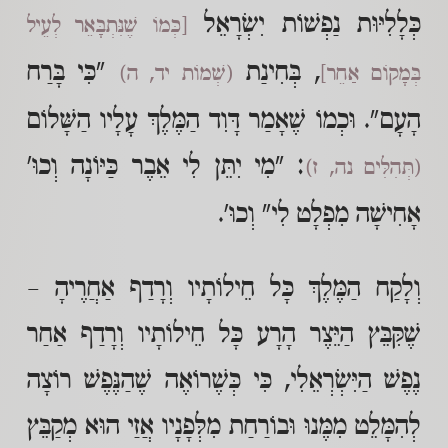
כְּלָלִיּוּת נַפְשׁוֹת יִשְׂרָאֵל
[כְּמוֹ שֶׁנִּתְבָּאֵר לְעֵיל
, בְּחִינַת
"כִּי בָּרַח
בְּמָקוֹם אַחֵר]
(שְׁמוֹת יד, ה)
הָעָם". וּכְמוֹ שֶׁאָמַר דָּוִד הַמֶּלֶךְ עָלָיו הַשָּׁלוֹם
: "מִי יִתֵּן לִי אֵבֶר כַּיּוֹנָה וְכוּ'
(תְּהִלִּים נה, ז)
אָחִישָׁה מִפְלָט לִי" וְכוּ'.
וְלָקַח הַמֶּלֶךְ כָּל חֵילוֹתָיו וְרָדַף אַחֲרֶיהָ –
שֶׁקִּבֵּץ הַיֵּצֶר הָרָע כָּל חֵילוֹתָיו וְרָדַף אַחַר
נֶפֶשׁ הַיִּשְׂרְאֵלִי, כִּי כְּשֶׁרוֹאֶה שֶׁהַנֶּפֶשׁ רוֹצָה
לְהִמָּלֵט מִמֶּנוּ וּבוֹרַחַת מִלְּפָנָיו אֲזַי הוּא מְקַבֵּץ