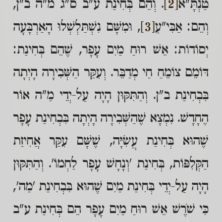
טַנְתָּ"א
[2]
. וְהֵם בְּחִינַת ע"ב ס"ג מ"ה ב"ן,
וְהֵם: אַבִּי"עַ
[3]
, וּמִשָּׁם נִשְׁתַּלְשְׁלוּ הָאַרְבָּעָה
יְסוֹדוֹת: אֵשׁ רוּחַ מַיִם עָפָר, שֶׁהֵם בְּחִינַת:
דּוֹמֵם צוֹמֵחַ חַי מְדַבֵּר. וְעִקַּר הַשְּׁבִירָה הָיְתָה
בִּבְחִינַת ב"ן. וְהַתִּקּוּן הָיָה עַל-יְדֵי מַ"ה אוֹר
הֶחָדָשׁ. נִמְצָא שֶׁהַשְּׁבִירָה הָיְתָה בִּבְחִינַת עָפָר
שֶׁהוּא בְּחִינַת עֲשִׂיָּה, שֶׁשָּׁם עִקַּר אֲחִיזַת
הַקְּלִפּוֹת, בְּחִינַת 'וְנָחָשׁ עָפָר לַחְמוֹ'. וְהַתִּקּוּן
הָיָה עַל-יְדֵי בְּחִינַת מַיִם שֶׁהוּא בִּבְחִינַת 'מַה',
כִּי שֹׁרֶשׁ אֵשׁ רוּחַ מַיִם עָפָר הֵם בְּחִינַת ע"ב