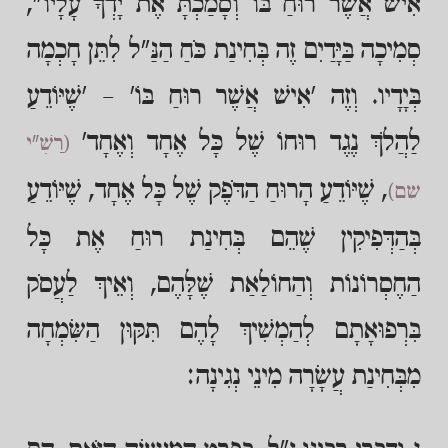
אִישׁ אֲשֶׁר רוּחַ בּוֹ וְסָמַכְתָּ אֶת יָדְךָ עָלָיו",
סְמִיכָה בַּיָּדַיִם זֶה בְּחִינַת כֹּחַ הַנַּ"ל לִתֵּן חָכְמָה
בְּיָדָיו. וְזֶה 'אִישׁ אֲשֶׁר רוּחַ בּוֹ' – 'שֶׁיּוֹדֵעַ
לַהֲלֹךְ נֶגֶד רוּחוֹ שֶׁל כָּל אֶחָד וְאֶחָד'
(רַשִׁ"י
, שֶׁיּוֹדֵעַ הָרוּחַ הַדֹּפֶק שֶׁל כָּל אֶחָד, שֶׁיּוֹדֵעַ
שם)
בְּהַדְּפִיקִין שֶׁהֵם בְּחִינַת רוּחַ אֶת כָּל
הַחֶסְרוֹנוֹת וְהַחוֹלַאַת שֶׁלָּהֶם, וְאֵיךְ לַעֲסֹק
בִּרְפוּאָתָם לְהַמְשִׁיךְ לָהֶם תִּקּוּן הַשִּׂמְחָה
מִבְּחִינַת עֲשָׂרָה מִינֵי נְגִינָה: