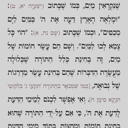
שֶׁנִּקְרָאִין מַיִם, כְּמוֹ שֶׁכָּתוּב
:
(יְשַׁעְיָה יא, ט)
"וּמָלְאָה הָאָרֶץ דֵּעָה אֶת ה' כַּמַּיִם לַיָּם
מְכַסִּים", וּכְמוֹ שֶׁכָּתוּב
: "הוֹי כָּל
(שָׁם נה, א)
צָמֵא לְכוּ לַמַּיִם". וְשָׁם הֵם עֶשֶׂר חוֹמוֹת שֶׁל
מַיִם, זֶה בְּחִינַת כְּלַל הַתּוֹרָה שֶׁכְּלוּלָה
מֵעֲשֶׂרֶת הַדִּבְּרוֹת שֶׁהֵם בְּחִינַת עֶשֶׂר מַדְרֵגוֹת
שֶׁל נְבוּאָה,
[כְּמוֹ שֶׁמְּבֹאָר בְּהַתּוֹרָה 'תִּקְעוּ ג' בְּלִקּוּטֵי
. וְאִי אֶפְשָׁר לִכְנֹס לְמֵימֵי הַדַּעַת
תִּנְיָנָא סִימָן ח]
לָדַעַת אֶת ה', כִּי אִם עַל-יְדֵי הַתּוֹרָה שֶׁהוּא
בְּחִינַת חוֹמוֹת וּמְחִצּוֹת בְּתוֹךְ מֵימֵי הַדַּעַת