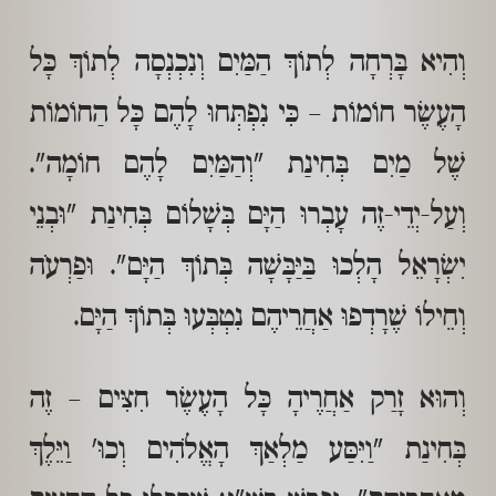
וְהִיא בָּרְחָה לְתוֹךְ הַמַּיִם וְנִכְנְסָה לְתוֹךְ כָּל
הָעֶשֶׂר חוֹמוֹת – כִּי נִפְתְּחוּ לָהֶם כָּל הַחוֹמוֹת
שֶׁל מַיִם בְּחִינַת "וְהַמַּיִם לָהֶם חוֹמָה".
וְעַל-יְדֵי-זֶה עָבְרוּ הַיָּם בְּשָׁלוֹם בְּחִינַת "וּבְנֵי
יִשְׂרָאֵל הָלְכוּ בַּיַּבָּשָׁה בְּתוֹךְ הַיָּם". וּפַרְעֹה
וְחֵילוֹ שֶׁרָדְפוּ אַחֲרֵיהֶם נִטְבְּעוּ בְּתוֹךְ הַיָּם.
וְהוּא זָרַק אַחֲרֶיהָ כָּל הָעֶשֶׂר חִצִּים – זֶה
בְּחִינַת "וַיִּסַּע מַלְאַךְ הָאֱלֹהִים וְכוּ' וַיֵּלֶךְ