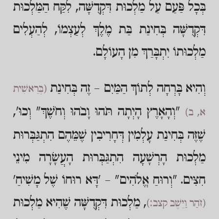
בְּכָל פַּעַם עַל מַלְכוּת דִּקְדֻשָּׁה, לִקַּח הַמַּלְכוּת
דִּקְדֻשָּׁה בְּחִינַת בַּת מֶלֶךְ לְעַצְמוֹ, לְהַעְלִים
מַלְכוּתוֹ יִתְבָּרַךְ מִן הָעוֹלָם.
וְהִיא בָּרְחָה לְתוֹךְ הַמַּיִם – זֶה בְּחִינַת
(בְּרֵאשִׁית
"וְהָאָרֶץ הָיְתָה תֹּהוּ וָבֹהוּ וְחֹשֶׁךְ" וְכוּ',
א, ב)
שֶׁזֶּה בְּחִינַת עָלְמִין דְּחָרִיבִין שֶׁמֵּהֶם הִתְגַּבְּרוּת
מַלְכוּת הָרְשָׁעָה הִתְגַּבְּרוּת הָעֲשָׂרָה מִינֵי
חִצִּים. "וְרוּחַ אֱלֹהִים" – 'דָּא רוּחוֹ שֶׁל מָשִׁיחַ'
, מַלְכוּת דִּקְדֻשָּׁה שֶׁהִיא מַלְכוּת
(זֹהַר וַיֵּשֶׁב קצב:)