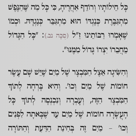
כָּל חֵילוֹתָיו וְרוֹדֵף אַחֲרֶיהָ, כִּי כָּל מַה שֶּׁהַנֶּפֶשׁ
מִתְגַּבֶּרֶת כְּנֶגְדּוֹ הוּא מִתְגַּבֵּר כְּנֶגְדָּהּ. וּכְמוֹ
שֶׁאָמְרוּ רַבּוֹתֵינוּ זַ"ל
: "כָּל הַגָּדוֹל
(סֻכָּה נב.)
מֵחֲבֵרוֹ יִצְרוֹ גָּדוֹל מִמֶּנּוּ".
וְהִשִּׂיגָה אֵצֶל הַמִּבְצָר שֶׁל מַיִם שֶׁיֵּשׁ שָׁם עֶשֶׂר
חוֹמוֹת שֶׁל מַיִם וְכוּ'. וְהִיא בָּרְחָה לְתוֹךְ
הַמִּבְצָר הַזֶּה, וְעָבְרָה וְנִכְנְסָה לְתוֹךְ כָּל
הָעֲשָׂרָה חוֹמוֹת שֶׁל מַיִם עַד שֶׁבָּאתָה לִפְנִים
וְכוּ' – מַיִם זֶה בְּחִינַת הַדַּעַת וְהַתּוֹרָה