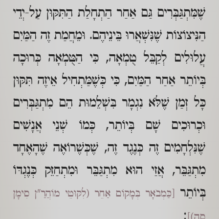
שֶׁמִּתְגַּבְּרִים גַּם אַחַר הַתְחָלַת הַתִּקּוּן עַל-יְדֵי
הַנִּיצוֹצוֹת שֶׁנִּשְׁאֲרוּ בֵּינֵיהֶם. וּמֵחֲמַת זֶה הַמַּיִם
עֲלוּלִים לְקַבֵּל טֻמְאָה, כִּי הַטֻּמְאָה כְּרוּכָה
בְּיוֹתֵר אַחַר הַמַּיִם, כִּי כְּשֶׁמַּתְחִיל אֵיזֶה תִּקּוּן
כָּל זְמַן שֶׁלֹּא נִגְמָר בִּשְׁלֵמוּת הֵם מִתְגַּבְּרִים
וּכְרוּכִים שָׁם בְּיוֹתֵר, כְּמוֹ שְׁנֵי אֲנָשִׁים
שֶׁנִּלְחָמִים זֶה כְּנֶגֶד זֶה, שֶׁכְּשֶׁרוֹאֶה שֶׁהָאֶחָד
מִתְגַּבֵּר, אֲזַי הוּא מִתְגַּבֵּר וּמִתְחַזֵּק כְּנֶגְדּוֹ
בְּיוֹתֵר
[כַּמְבֹאָר בְּמָקוֹם אַחֵר (לִקּוּטֵי מוֹהֲרַ"ן סִימָן
:
סה)]