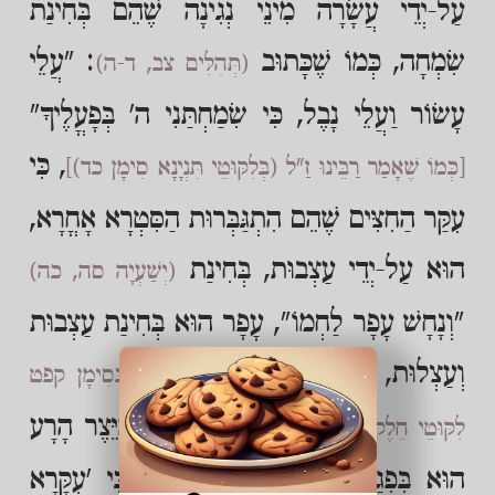
עַל-יְדֵי עֲשָׂרָה מִינֵי נְגִינָה שֶׁהֵם בְּחִינַת
שִׂמְחָה, כְּמוֹ שֶׁכָּתוּב
: "עֲלֵי
(תְּהִלִּים צב, ד-ה)
עָשׂוֹר וַעֲלֵי נָבֶל, כִּי שִׂמַחְתַּנִי ה' בְּפָעֳלֶיךָ"
, כִּי
[כְּמוֹ שֶׁאָמַר רַבֵּינוּ זַ"ל (בְּלִקּוּטֵי תִּנְיָנָא סִימָן כד)]
עִקַּר הַחִצִּים שֶׁהֵם הִתְגַּבְּרוּת הַסִּטְרָא אָחֳרָא,
הוּא עַל-יְדֵי עַצְבוּת, בְּחִינַת
(יְשַׁעְיָה סה, כה)
"וְנָחָשׁ עָפָר לַחְמוֹ", עָפָר הוּא בְּחִינַת עַצְבוּת
וְעַצְלוּת, כְּמוֹ שֶׁאָמַר רַבֵּינוּ זַ"ל
(בְּסִימָן קפט
. כִּי עִקַּר הִתְגַּבְּרוּת הַיֵּצֶר הָרָע
לִקּוּטֵי חֵלֶק א)
הוּא בִּפְגַם הַבְּרִית חַס וְשָׁלוֹם, כִּי 'עִקָּרָא