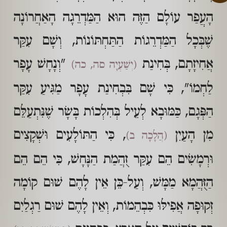
הָעֲפַר עוֹלָם הַזֶּה הוּא הַמַּדְרֵגָה הָאַחֲרוֹנָה
שֶׁבְּכָל הַמַּדְרֵגוֹת הַתַּחְתּוֹנוֹת, וְשָׁם עִקַּר
אֲחִיזָתָם, בְּחִינַת
"וְנָחָשׁ עָפָר
(יְשַׁעְיָה סה, כה)
לַחְמוֹ", כִּי שָׁם בִּבְחִינַת עָפָר מַגִּיעַ עִקַּר
הַפְּגָם, כַּמּוּבָא לְעֵיל בְּהִלְכוֹת בָּשָׂר שֶׁנִּתְעַלֵּם
מִן הָעַיִן
, כִּי הַתּוֹלָעִים וּשְׁקָצִים
(הֲלָכָה ב)
וּרְמָשִׂים הֵם עִקַּר זֻהֲמַת הַנָּחָשׁ, כִּי הֵם הֵם
הַזֻּהֲמָא מַמָּשׁ, וְעַל-כֵּן אֵין לָהֶם שׁוּם קוֹמָה
זְקוּפָה אֲפִילּוּ כִּבְהֵמוֹת, וְאֵין לָהֶם שׁוּם רַגְלַיִם