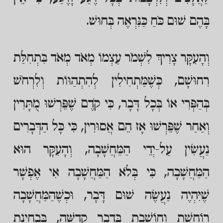
בָּהֶם שׁוּם כֹּחַ כַּנִּרְאֶה בְּחוּשׁ.
וְהָעִקָּר צָרִיךְ לִשְׁמֹר עַצְמוֹ מְאֹד מְאֹד בִּתְחִלַּת
רִחוּשָׁם, כְּשֶׁמַּתְחִילִין לְהִתְהַוּוֹת וְלִרְחֹשׁ
בְּהַפְּרִי אוֹ בְּכָל דָּבָר, כִּי קֹדֶם שֶׁפֵּרְשׁוּ מֻתָּרִין
וְאַחַר שֶׁפֵּרְשׁוּ אָז הֵם אֲסוּרִין, כִּי כָּל הַדְּבָרִים
נַעֲשִׂין עַל-יְדֵי הַמַּחֲשָׁבָה, וְהָעִקָּר הוּא
הַמַּחֲשָׁבָה, כִּי בְּלֹא הַמַּחֲשָׁבָה אִי אֶפְשָׁר
שֶׁיִּהְיֶה נַעֲשֶׂה שׁוּם דָּבָר, וּכְשֶׁהַמַּחֲשָׁבָה
רוֹחֶשֶׁת וְחוֹשֶׁבֶת בִּדְבַר קְדֻשָּׁה, בִּבְחִינַת