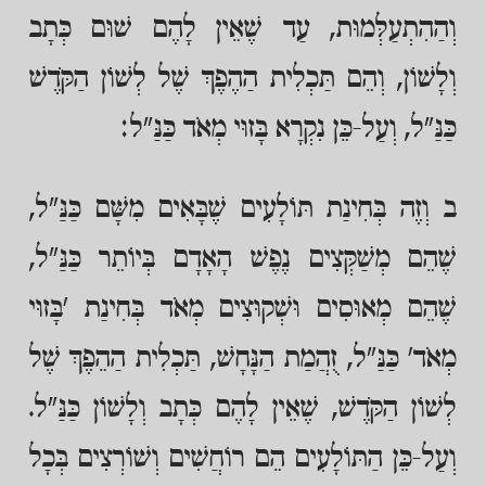
וְהַהִתְעַלְּמוּת, עַד שֶׁאֵין לָהֶם שׁוּם כְּתָב
וְלָשׁוֹן, וְהֵם תַּכְלִית הַהֶפֶךְ שֶׁל לְשׁוֹן הַקֹּדֶשׁ
כַּנַּ"ל, וְעַל-כֵּן נִקְרָא בָּזוּי מְאֹד כַּנַּ"ל:
ב וְזֶה בְּחִינַת תּוֹלָעִים שֶׁבָּאִים מִשָּׁם כַּנַּ"ל,
שֶׁהֵם מְשַׁקְּצִים נֶפֶשׁ הָאָדָם בְּיוֹתֵר כַּנַּ"ל,
שֶׁהֵם מְאוּסִים וּשְׁקוּצִים מְאֹד בְּחִינַת 'בָּזוּי
מְאֹד' כַּנַּ"ל, זֻהֲמַת הַנָּחָשׁ, תַּכְלִית הַהֵפֶךְ שֶׁל
לְשׁוֹן הַקֹּדֶשׁ, שֶׁאֵין לָהֶם כְּתָב וְלָשׁוֹן כַּנַּ"ל.
וְעַל-כֵּן הַתּוֹלָעִים הֵם רוֹחֲשִׁים וְשׁוֹרְצִים בְּכָל