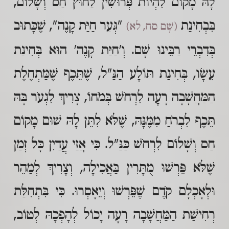
לָהּ מָקוֹם לִהְיוֹת פְּרוּשִׁין לַחוּץ חַס וְשָׁלוֹם,
בִּבְחִינַת
"גְּעַר חַיַּת קָנֶה", שֶׁכָּתוּב
(שָׁם סח, לא)
בְּדִבְרֵי רַבֵּינוּ שָׁם. וְ'חַיַּת קָנֶה' הוּא בְּחִינַת
עֵשָׂו, בְּחִינַת תּוֹלָע הַנַּ"ל, שֶׁתֵּכֶף שֶׁמַּתְחֶלֶת
הַמַּחֲשָׁבָה רָעָה לִרְחֹשׁ בְּמֹחוֹ, צָרִיךְ לִגְעֹר בָּהּ
תֵּכֶף לִבְרֹחַ מִמֶּנָּהּ, שֶׁלֹּא לִתֵּן לָהּ שׁוּם מָקוֹם
חַס וְשָׁלוֹם לִרְחֹשׁ כַּנַּ"ל. כִּי אֲזַי עֲדַיִן כָּל זְמַן
שֶׁלֹּא פֵּרְשׁוּ מֻתָּרִין בַּאֲכִילָה, וְצָרִיךְ לְמַהֵר
וּלְאָכְלָם קֹדֶם שֶׁפֵּרְשׁוּ וְיֵאָסְרוּ. כִּי בִּתְחִלַּת
רְחִישַׁת הַמַּחֲשָׁבָה רָעָה יָכוֹל לְהָפְכָהּ לְטוֹב,