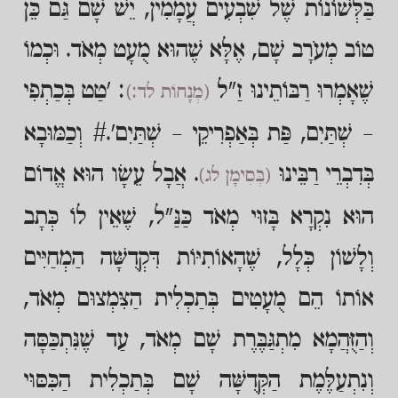
בַּלְּשׁוֹנוֹת שֶׁל שִׁבְעִים עֲמָמִין, יֵשׁ שָׁם גַּם כֵּן
טוֹב מְעֹרָב שָׁם, אֶלָּא שֶׁהוּא מֻעָט מְאֹד. וּכְמוֹ
שֶׁאָמְרוּ רַבּוֹתֵינוּ זַ"ל
: 'טַט בְּכַתְפִי
(מְנָחוֹת לד:)
– שְׁתַּיִם, פַּת בְּאַפְרִיקֵי – שְׁתַּיִם'.# וְכַמּוּבָא
בְּדִבְרֵי רַבֵּינוּ
. אֲבָל עֵשָׂו הוּא אֱדוֹם
(בְּסִימָן לג)
הוּא נִקְרָא בָּזוּי מְאֹד כַּנַּ"ל, שֶׁאֵין לוֹ כְּתָב
וְלָשׁוֹן כְּלָל, שֶׁהָאוֹתִיּוֹת דִּקְדֻשָּׁה הַמְחַיִּים
אוֹתוֹ הֵם מֻעָטִים בְּתַכְלִית הַצִּמְצוּם מְאֹד,
וְהַזֻּהֲמָא מִתְגַּבֶּרֶת שָׁם מְאֹד, עַד שֶׁנִּתְכַּסָּה
וְנִתְעַלֶּמֶת הַקְּדֻשָּׁה שָׁם בְּתַכְלִית הַכִּסּוּי