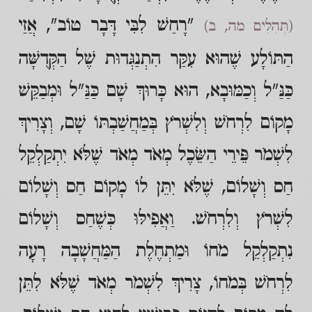
"רָחַשׁ לִבִּי דָּבָר טוֹב", אֲזַי
(תְּהִלִּים מה, ב)
הַתּוֹלָע שֶׁהוּא עִקַּר הִתְנַגְּדוּת שֶׁל הַקְּדֻשָּׁה
כַּנַּ"ל וְכַמּוּבָא, הוּא כָּרוּךְ שָׁם כַּנַּ"ל וּמְבַקֵּשׁ
מָקוֹם לִרְחֹשׁ וְלִשְׁרֹץ בְּמַחֲשַׁבְתּוֹ שָׁם, וְצָרִיךְ
לִשְׁמֹר פֵּירֵי הַשֵּׂכֶל מְאֹד מְאֹד שֶׁלֹּא יִתְקַלְקֵל
חַס וְשָׁלוֹם, שֶׁלֹּא יִתֵּן לוֹ מָקוֹם חַס וְשָׁלוֹם
לִשְׁרֹץ וְלִרְחֹשׁ. וַאֲפִילּוּ כְּשֶׁחַס וְשָׁלוֹם
נִתְקַלְקֵל מֹחוֹ וּמַתְחֶלֶת הַמַּחֲשָׁבָה רָעָה
לִרְחֹשׁ בְּמֹחוֹ, צָרִיךְ לִשְׁמֹר מְאֹד שֶׁלֹּא לִתֵּן