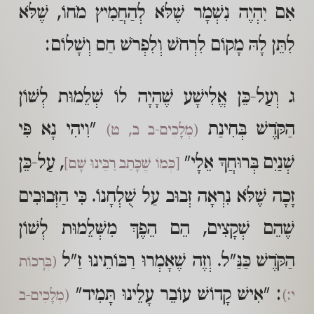
אִם יִהְיֶה נִשְׁמָר שֶׁלֹּא לְהַחֲמִיץ מֹחוֹ, שֶׁלֹּא
לִתֵּן לָהּ מָקוֹם לִרְחֹשׁ וְלִפְרֹשׁ חַס וְשָׁלוֹם:
ג וְעַל-כֵּן אֱלִישָׁע שֶׁהָיָה לוֹ שְׁלֵמוּת לְשׁוֹן
הַקֹּדֶשׁ בְּחִינַת
"וִיהִי נָא פִּי
(מְלָכִים-ב ב, ט)
שְׁנַיִם בְּרוּחֲךָ אֵלָי"
, עַל-כֵּן
[כְּמוֹ שֶׁכָּתַב רַבֵּינוּ שָׁם]
זָכָה שֶׁלֹּא נִרְאָה זְבוּב עַל שֻׁלְחָנוֹ. כִּי הַזְּבוּבִים
שֶׁהֵם שְׁקָצִים, הֵם הֵפֶךְ מִשְּׁלֵמוּת לְשׁוֹן
הַקֹּדֶשׁ כַּנַּ"ל. וְזֶה שֶׁאָמְרוּ רַבּוֹתֵינוּ זַ"ל
(בְּרָכוֹת
: "אִישׁ קָדוֹשׁ עוֹבֵר עָלֵינוּ תָּמִיד"
י:)
(מְלָכִים-ב