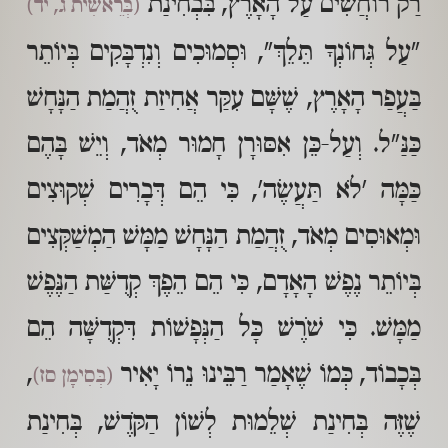
רַק רוֹחֲשִׁים עַל הָאָרֶץ, בִּבְחִינַת
(בְּרֵאשִׁית ג, יד)
"עַל גְּחוֹנְךָ תֵּלֵךְ", וּסְמוּכִים וְנִדְבָּקִים בְּיוֹתֵר
בַּעֲפַר הָאָרֶץ, שֶׁשָּׁם עִקַּר אֲחִיזַת זֻהֲמַת הַנָּחָשׁ
כַּנַּ"ל. וְעַל-כֵּן אִסּוּרָן חָמוּר מְאֹד, וְיֵשׁ בָּהֶם
כַּמָּה 'לֹא תַּעֲשֶׂה', כִּי הֵם דְּבָרִים שְׁקוּצִים
וּמְאוּסִים מְאֹד, זֻהֲמַת הַנָּחָשׁ מַמָּשׁ הַמְשַׁקְּצִים
בְּיוֹתֵר נֶפֶשׁ הָאָדָם, כִּי הֵם הֵפֶךְ קְדֻשַּׁת הַנֶּפֶשׁ
מַמָּשׁ. כִּי שֹׁרֶשׁ כָּל הַנְּפָשׁוֹת דִּקְדֻשָּׁה הֵם
בְּכָבוֹד, כְּמוֹ שֶׁאָמַר רַבֵּינוּ נֵרוֹ יָאִיר
,
(בְּסִימָן סז)
שֶׁזֶּה בְּחִינַת שְׁלֵמוּת לְשׁוֹן הַקֹּדֶשׁ, בְּחִינַת