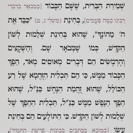
שְׁמִירַת הַבְּרִית, שֶׁשָּׁם הַכָּבוֹד
[כַּמְבֹאָר בְּדִבְרֵי
, בְּחִינַת
"כַּבֵּד אֶת
רַבֵּינוּ כַּמָּה פְּעָמִים]
(מִשְׁלֵי ג, ט)
ה' מֵהוֹנֶךָ", שֶׁהוּא בְּחִינַת שְׁלֵמוּת לְשׁוֹן
הַקֹּדֶשׁ, כְּמוֹ שֶׁמְּבֹאָר שָׁם. וְהַשְּׁקָצִים
וְהָרְמָשִׂים הֵם דְּבָרִים מְאוּסִים מְאֹד, הֵפֶךְ
הַכָּבוֹד מַמָּשׁ, כִּי הֵם תַּכְלִית הַזֻּהֲמָא שֶׁל רַע
הַכּוֹלֵל, שֶׁהוּא זֻהֲמַת הַנָּחָשׁ כַּנַּ"ל, שֶׁהוּא
הֵפֶךְ הַנֶּפֶשׁ מַמָּשׁ כַּנַּ"ל, תַּכְלִית הַהֵפֶךְ שֶׁל
שְׁלֵמוּת לְשׁוֹן הַקֹּדֶשׁ. כִּי הַתּוֹלָעִים הֵם בְּחִינַת
עֵשָׂו
,
[כַּמּוּבָא בַּכְּתָבִים בְּכַוָּנוֹת פָּרָשַׁת הַתָּמִיד]