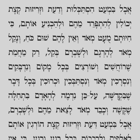
אֲבָל בִּמְעַט הִסְתַּכְּלוּת וְדַעַת וּזְרִיזוּת קְצָת
יְכוֹלִין לְהִתְפָּרֵד מֵהֶם וּלְהַכְנִיעַ אוֹתָם, כִּי
חִיּוּתָם מֻעָט מְאֹד וְאֵין לָהֶם שׁוּם כֹּחַ, וְנָקֵל
מְאֹד לְהָרְגָם וּלְשָׁבְרָם בְּקַל, רַק מֵחֲמַת
שֶׁרוֹחֲשִׁים וְשׁוֹרְצִים בְּכָל מָקוֹם וְנִדְבָּקִים
וְנִסְרָכִין מְאֹד וְנִסְתַּבְּכִין וּכְרוּכִין בְּכָל דָּבָר
שֶׁבִּקְדֻשָּׁה, עַל-כֵּן נִדְמֶה לְהָאָדָם בִּתְחִלָּה
שֶׁקָּשֶׁה וְכָבֵד מְאֹד לָצֵאת מֵהֶם וּלְשָׁבְרָם,
אֲבָל בִּמְעַט דַּעַת וּזְרִיזוּת קְצָת הוֹרְגִין אוֹתָם
לַאֲלָפִים וְלִרְבָבוֹת בְּכָל רֶגַע וָרֶגַע, כִּי אֵין