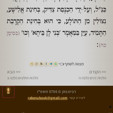
כַּנַּ"ל, וְעַל-יְדֵי הַכְנָסַת צַדִּיק, בְּחִינַת אֱלִישָׁע,
נִצּוֹלִין מִן הַתּוֹלָע, כִּי הוּא בְּחִינַת הַקְרָבַת
הַתָּמִיד, עַיֵּן בַּמַּאֲמָר 'בְּנִי לָן בֵּיתָא' וְכוּ'
(בְּסִימָן
:
כח)
מצווה לשתף 👈
<< הקודם
>> הבא
הִלְכוֹת דָּגִים הֲלָכָה ה
הִלְכוֹת תּוֹלָעִים הֲלָכָה ב
>
<
רבינובוק © 5786 תשפ"ו
הִלְכוֹת דָּגִים הֲלָכָה ה
הִלְכוֹת תּוֹלָעִים הֲלָכָה ב
ליצירת קשר:
rabenubook@gmail.com