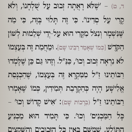
– 'שֶׁלֹּא רָאֲתָה זְבוּב עַל שֻׁלְחָנוֹ, וְלֹא
ד, ט)
קֶרִי עַל סְדִינוֹ'. כִּי זֶה תָּלוּי בָּזֶה, כִּי מַה
שֶּׁנִּשְׁמָר וְנִצֹּל מִקֶּרִי הוּא עַל-יְדֵי שְׁלֵמוּת לְשׁוֹן
הַקֹּדֶשׁ
. וּמֵחֲמַת זֶה בְּעַצְמוֹ
[כְּמוֹ שֶׁאָמַר רַבֵּינוּ שָׁם]
לֹא נִרְאָה זְבוּב וְכוּ', כַּנַּ"ל. וְזֶהוּ גַּם כֵּן שֶׁלָּמְדוּ
רַבּוֹתֵינוּ זַ"ל מִמִּקְרָא זֶה בְּעַצְמוֹ, שֶׁהַכְנָסַת
אֱלִישָׁע הָיָה כְּהַקְרָבַת תְּמִידִין, כְּמוֹ שֶׁאָמְרוּ
רַבּוֹתֵינוּ זַ"ל
: 'אִישׁ קָדוֹשׁ וְכוּ' –
(בְּרָכוֹת שָׁם)
כָּל הַמַּכְנִיס' וְכוּ'. כִּי תָּמִיד הוּא מַכְנִיעַ
הַתּוֹלָע, שֶׁמִּשָּׁם בָּאִין כָּל הַזְּבוּבִים וְהַשְּׁקָצִים