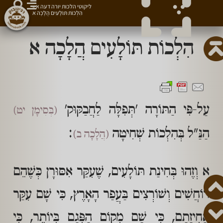
ליקוטי הלכות יורה דעה א
»
הִלְכוֹת תּוֹלָעִים הֲלָכָה א
הִלְכוֹת תּוֹלָעִים הֲלָכָה א
עַל-פִּי הַתּוֹרָה 'תְּפִלָּה לַחֲבַקּוּק'
(בְּסִימָן יט)
הַנַּ"ל בְּהִלְכוֹת שְׁחִיטָה
:
(הֲלָכָה ב)
א וְזֶהוּ בְּחִינַת תּוֹלָעִים, שֶׁעִקַּר אִסּוּרָן כְּשֶׁהֵם
רוֹחֲשִׁים וְשׁוֹרְצִים בַּעֲפַר הָאָרֶץ, כִּי שָׁם עִקַּר
אֲחִיזָתָם, כִּי שָׁם מְקוֹם הַפְּגָם בְּיוֹתֵר, כִּי