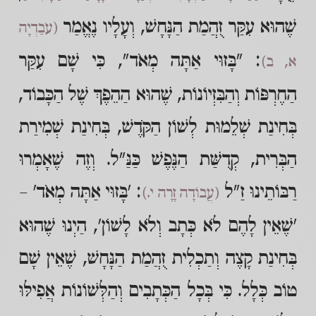
שֶׁהוּא עִקַּר זֻהֲמַת הַנָּחָשׁ, וְעָלָיו נֶאֱמַר
(עֹבַדְיָה
: "בָּזוּי אַתָּה מְאֹד", כִּי שָׁם עִקַּר
א, ב)
הַחֶרְפּוֹת וְהַבִּזְיוֹנוֹת, שֶׁהוּא הַהֵפֶךְ שֶׁל הַכָּבוֹד,
בְּחִינַת שְׁלֵמוּת לְשׁוֹן הַקֹּדֶשׁ, בְּחִינַת שְׁמִירַת
הַבְּרִית, קְדֻשַּׁת הַנֶּפֶשׁ כַּנַּ"ל. וְזֶה שֶׁאָמְרוּ
רַבּוֹתֵינוּ זַ"ל
: 'בָּזוּי אַתָּה מְאֹד' –
(עֲבוֹדָה זָרָה י.)
'שֶׁאֵין לָהֶם לֹא כְּתָב וְלֹא לָשׁוֹן', הַיְנוּ שֶׁהוּא
בְּחִינַת קָצֶה וְתַכְלִית זֻהֲמַת הַנָּחָשׁ, שֶׁאֵין שָׁם
טוֹב כְּלָל. כִּי בְּכָל הַכְּתָבִים וְהַלְּשׁוֹנוֹת אֲפִילּוּ