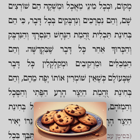
מָקוֹם, וּבְכָל מִינֵי מַאֲכָל וּמַשְׁקֶה הֵם שׁוֹרְצִים
שָׁם, וְהֵם נִסְרָכִים וְנִדְבָּקִים בְּכָל דָּבָר, כִּי הֵם
בְּחִינַת תַּכְלִית זֻהֲמַת הַנָּחָשׁ הַנִּסְרָךְ וְהַנִּדְבָּק
וְהַכָּרוּךְ אַחַר כָּל דָּבָר שֶׁבִּקְדֻשָּׁה. וְהֵם
הַמְּכַלִּים וּמַרְקִיבִים וּמְקַלְקְלִין כָּל דָּבָר
שֶׁבָּעוֹלָם כְּשֶׁאֵין שׁוֹמְרִין אוֹתוֹ יָפֶה מֵהֶם, וְהֵם
בְּחִינַת זֻהֲמַת הַיֵּצֶר הָרָע הַפֶּתִי וְהַסָּכָל
וְהַמְזֹהָם, הַיֵּצֶר הָרָע הַנָּמוּךְ שֶׁבְּכָל בְּחִינַת
הַיֵּצֶר הָרָע, כַּמּוּבָא בְּדִבְרֵי רַבֵּינוּ נֵרוֹ יָאִיר
, שֶׁהוּא נִסְרָךְ וְנִדְבָּק וּמִסְתַּבֵּךְ בְּכָל
(בְּסִימָן עב)