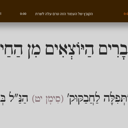
הקובץ של העמוד הזה טרם עלה לשרת
0:00
0:
בָרִים הַיּוֹצְאִים מִן הַחַ
ְּפִלָּה לַחֲבַקּוּק'
הַנַּ"ל בְּ
(סִימָן יט)