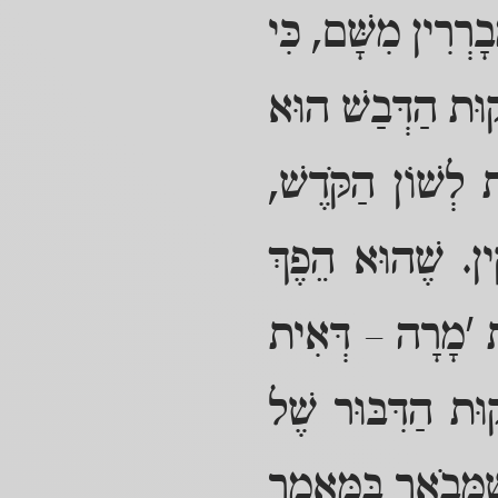
ָרְרִין מִשָּׁם, כִּי
קוּת הַדְּבַשׁ הוּא
ת לְשׁוֹן הַקֹּדֶשׁ,
ִין. שֶׁהוּא הֵפֶךְ
נַת 'מָרָה – דְּאִית
וּת הַדִּבּוּר שֶׁל
ֶמְּבֹאָר בַּמַּאֲמָר