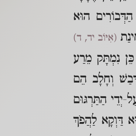
 הַדְּבוֹרִים הוּא
חִינַת
(אִיּוֹב יד, ד)
ֵּן נִמְתָּק מֵרַע
דְּבַשׁ וְחָלָב הֵם
ל-יְדֵי הַתַּרְגּוּם
ּא דַּוְקָא לַהֲפֹךְ