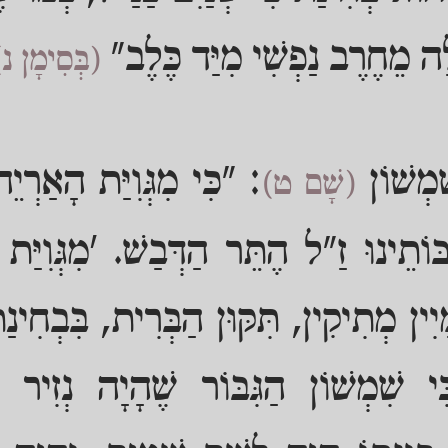
ה מֵחֶרֶב נַפְשִׁי מִיַּד כֶּלֶב"
(בְּסִימָן נ)
ִׁמְשׁוֹן
: "כִּי מִגְּוִיַּת הָאַרְי
(שָׁם ט)
ּוֹתֵינוּ זַ"ל הֶתֵּר הַדְּבַשׁ. 'מִגְּוִיַּת 
ִין מְתִיקִין, תִּקּוּן הַבְּרִית, בִּבְחִינ
ִי שִׁמְשׁוֹן הַגִּבּוֹר שֶׁהָיָה נְזִיר 