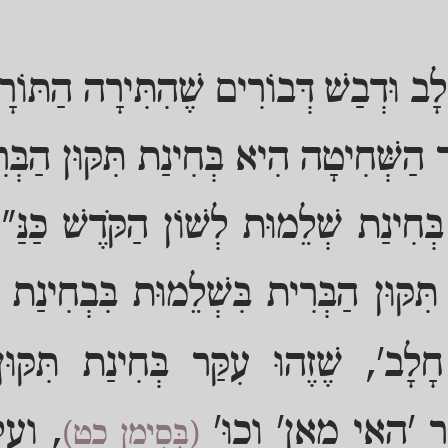
ָב וּדְבַשׁ דְּבוֹרִים שֶׁהִתִּירָה הַתּוֹר
ר הַשְּׁחִיטָה הִיא בְּחִינַת תִּקּוּן הַבְּ
ְּחִינַת שְׁלֵמוּת לְשׁוֹן הַקֹּדֶשׁ כַּנַּ
תִּקּוּן הַבְּרִית בִּשְׁלֵמוּת בִּבְחִינַת
חָלָב', שֶׁזֶהוּ עִקַּר בְּחִינַת תִּקּוּ
מָר 'הַאי מָאן' וְכוּ'
, וְעַ
(בְּסִימָן כט)