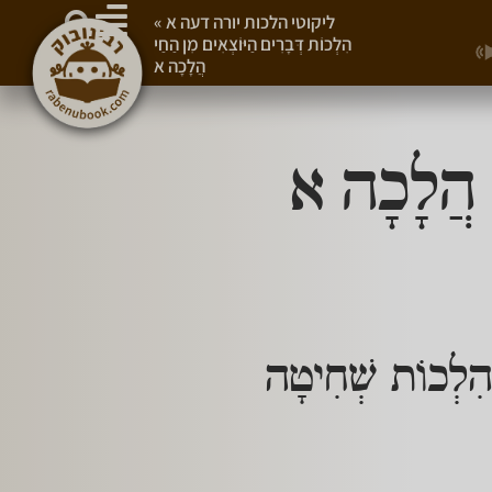
ליקוטי הלכות יורה דעה א
»
הִלְכוֹת דְּבָרִים הַיּוֹצְאִים מִן הַחַי
הֲלָכָה א
י הֲלָכָה א
הִלְכוֹת שְׁחִיטָה