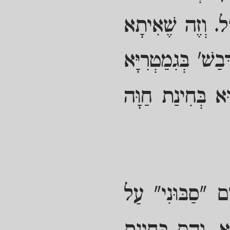
"ל. וְזֶה שֶׁאִיתָא
בַשׁ' בְּגִמַטְרִיָּא
ּא בְּחִינַת חַוָּה
ם "סַבּוּנִי" עַל