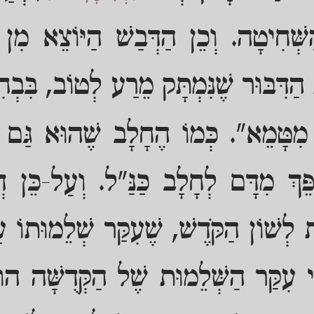
ְּׁחִיטָה. וְכֵן הַדְּבַשׁ הַיּוֹצֵא מִן
הַדִּבּוּר שֶׁנִּמְתָּק מֵרַע לְטוֹב, בִּבְ
מִטָּמֵא". כְּמוֹ הֶחָלָב שֶׁהוּא גַּם כ
ֵּךְ מִדָּם לְחָלָב כַּנַּ"ל. וְעַל-כֵּן 
 לְשׁוֹן הַקֹּדֶשׁ, שֶׁעִקַּר שְׁלֵמוּתוֹ עַ
כִּי עִקַּר הַשְּׁלֵמוּת שֶׁל הַקְּדֻשָּׁה הו