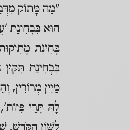
"מַה מָּתוֹק מִדְּבַשׁ
הוּא בִּבְחִינַת 'עֵ
בְּחִינַת מְתִיקוּת ה
בִּבְחִינַת תִּקּוּן
מַיִין מְרוֹרִין, וְה
לָהּ תְּרֵי פִּיּוֹת
לְשׁוֹן הַקֹּדֶשׁ, שֶׁ