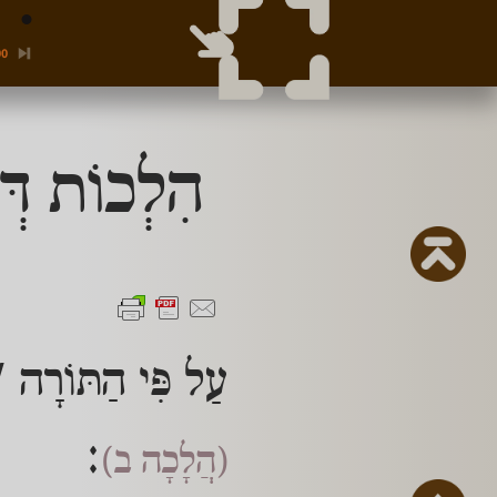
00
הִלְכוֹת דְּ
עַל פִּי הַתּוֹרָה 'ת
:
(הֲלָכָה ב)