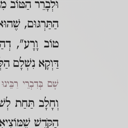
וּלְבָרֵר הַטּוֹב מִן
הַתַּרְגּוּם, שֶׁהוּא
טוֹב וָרָע", דְהַיְ
דַּוְקָא נִשְׁלָם הַלּ
שָׁם בְּדִבְרֵי רַבֵּינוּ
וְחָלָב תַּחַת לְשׁוֹ
הַקֹּדֶשׁ שֶׁמּוֹצִיאִ