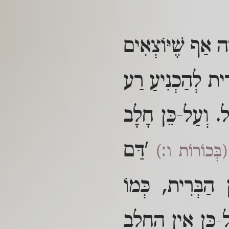
ָה אַף שֶׁיּוֹצְאִים
רִית לְהַכְנִיעַ רַע
"ל. וְעַל-כֵּן חָלָב
'דַּם
(בְּכוֹרוֹת ו:)
ן הַבְּרִית, כְּמוֹ
ל-כֵּן אֵין הֶחָלָב