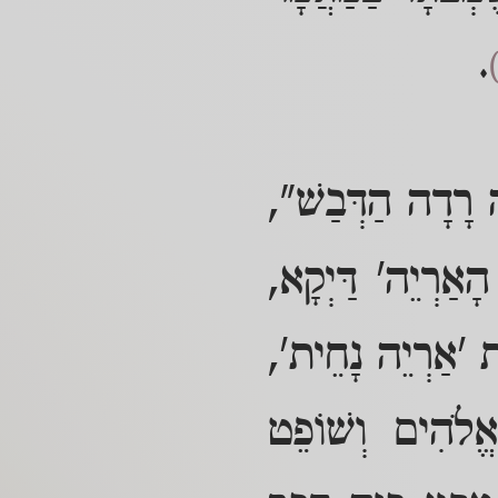
.
ֵה רָדָה הַדְּבַשׁ",
הָאַרְיֵה' דַּיְקָא,
ַת 'אַרְיֵה נָחֵית',
אֱלֹהִים וְשׁוֹפֵט