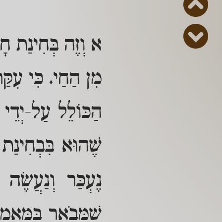
א וְזֶה בְּחִינַת חָל
מִן הַחַי. כִּי עִקַּ
הַכּוֹלֵל עַל-יְדֵי ב
שֶׁהוּא בִּבְחִינַת 
נֶעְכַּר וְנַעֲשֶׂה 
שֶׁמְּבֹאָר בַּמַּאֲ