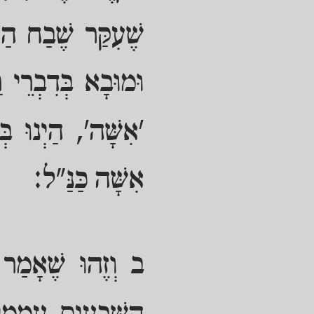
שֶׁעִקַּר שֶׁבַח הַל
וּמוּבָא בְּדִבְרֵי ר
'אִשָּׁה', הַיְנוּ ב
אִשָּׁה כַּנַּ"ל:
ב וְזֶהוּ שֶׁאָמַר