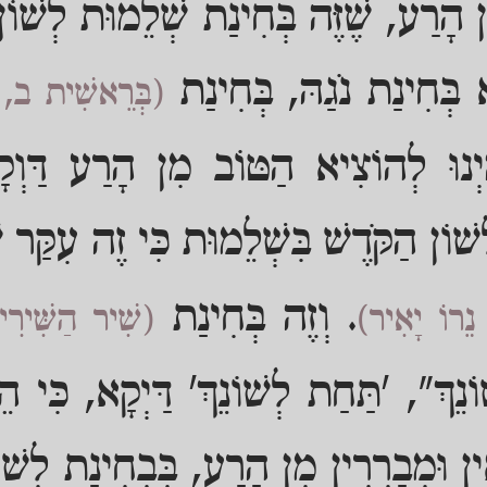
 הָרַע, שֶׁזֶּה בְּחִינַת שְׁלֵמוּת לְשׁוֹן
 בְּחִינַת נֹגַהּ, בְּחִינַת
(בְּרֵאשִׁית ב,
נוּ לְהוֹצִיא הַטּוֹב מִן הָרַע דַּוְקָ
ְשׁוֹן הַקֹּדֶשׁ בִּשְׁלֵמוּת כִּי זֶה עִקַּר
. וְזֶה בְּחִינַת
 נֵרוֹ יָאִיר)
(שִׁיר הַשִּׁיר
נֵךְ", 'תַּחַת לְשׁוֹנֵךְ' דַּיְקָא, כִּי ה
ין וּמְבָרְרִין מִן הָרַע, בִּבְחִינַת לְשׁוֹן