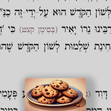
ְּשׁוֹן הַקֹּדֶשׁ הוּא עַל-יְדֵי-זֶה כַנַּ
ַבֵּינוּ נֵרוֹ יָאִיר
כִּי 'דְּ
(בְּסִימָן קצט)
ְּחִינַת שְׁלֵמוּת לְשׁוֹן הַקֹּדֶשׁ שֶׁהו
 דָּוִד
אַרְבַּע פְּעָמִי
(בִּתְהִלִּים קיח)