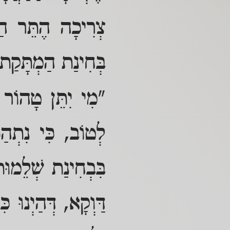
צְרִיכָה הֶתֵּר הַש
בְּחִינַת הַמְתָּקַת 
"מִי יִתֵּן טָהוֹר 
לְטוֹב, כִּי נִתְהַפ
בִּבְחִינַת שְׁלֵמוּת
דַּוְקָא, דְּהַיְנוּ 