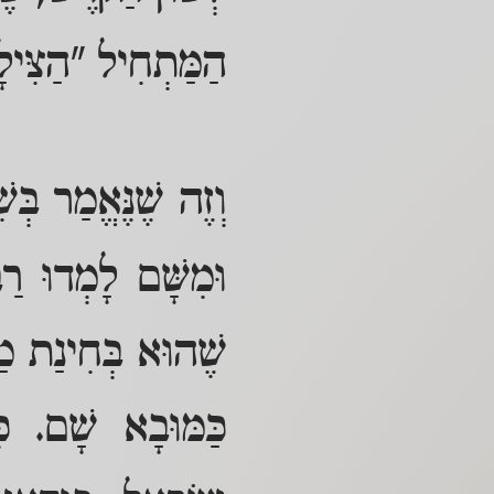
הַמַּתְחִיל "הַצִּילָ
וְזֶה שֶׁנֶּאֱמַר בְּש
וּמִשָּׁם לָמְדוּ רַב
שֶׁהוּא בְּחִינַת מַי
כַּמּוּבָא שָׁם. כּ