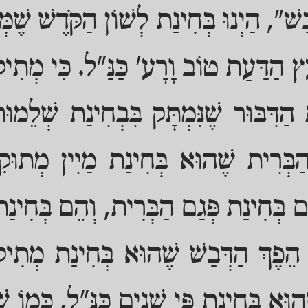
", הַיְנוּ בְּחִינַת לְשׁוֹן הַקֹּדֶשׁ שֶׁמְּב
ץ הַדַּעַת טוֹב וָרָע' כַּנַּ"ל. כִּי מְתִי
ַדִּבּוּר שֶׁנִּמְתָּק בִּבְחִינַת שְׁלֵמוּ
 הַבְּרִית שֶׁהוּא בְּחִינַת מַיִין מְתוּק
ֵם בְּחִינַת פְּגַם הַבְּרִית, וְהֵם בְּחִי
', הֵפֶךְ הַדְּבַשׁ שֶׁהוּא בְּחִינַת מְתִיק
הוּא בְּחִינַת פִּי שְׁנַיִם כַּנַּ"ל, כְּמוֹ שׁ