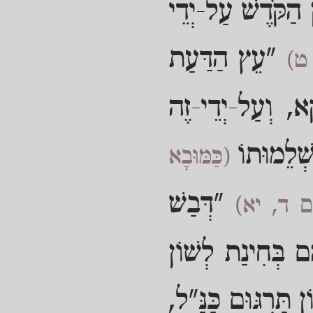
 הַקֹּדֶשׁ עַל-יְדֵי
"עֵץ הַדַּעַת
 ט)
א, וְעַל-יְדֵי-זֶה
 שְׁלֵמוּתוֹ
(כַּמּוּבָא
"דְּבַשׁ
ִים ד, יא)
ֵם בְּחִינַת לְשׁוֹן
 תַּרְגּוּם כַּנַּ"ל,