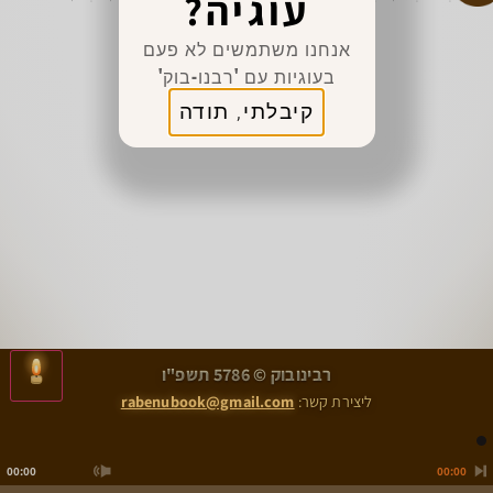
עוגיה?
אנחנו משתמשים לא פעם
בעוגיות עם 'רבנו-בוק'
קיבלתי, תודה
>
<
רבינובוק © 5786 תשפ"ו
הִלְכוֹת מְלִיחָה הֲלָכָה א
הִלְכוֹת סִימָנֵי בְּהֵמָה וְחַיָּה טְהוֹרָה הֲלָכָה א
ליצירת קשר:
rabenubook@gmail.com
00:00
00:00