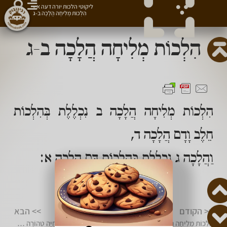
ליקוטי הלכות יורה דעה א
»
הִלְכוֹת מְלִיחָה הֲלָכָה ב-ג
הִלְכוֹת מְלִיחָה הֲלָכָה ב-ג
הִלְכוֹת מְלִיחָה הֲלָכָה ב נִכְלֶלֶת בְּהִלְכוֹת
חֵלֶב וָדָם הֲלָכָה ד,
וַהֲלָכָה ג נִכְלֶלֶת בְּהִלְכוֹת דָּם הֲלָכָה א:
מצווה לשתף 👈
<< הקודם
>> הבא
הִלְכוֹת מְלִיחָה הֲלָכָה א
הִלְכוֹת סִימָנֵי בְּהֵמָה וְחַיָּה טְהוֹרָה הֲלָכָה א