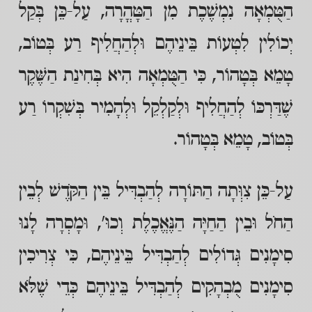
הַטֻּמְאָה נִמְשֶׁכֶת מִן הַטָּהֳרָה, עַל-כֵּן בְּקַל
יְכוֹלִין לִטְעוֹת בֵּינֵיהֶם וּלְהַחֲלִיף רַע בְּטוֹב,
טָמֵא בְּטָהוֹר, כִּי הַטֻּמְאָה הִיא בְּחִינַת הַשֶּׁקֶר
שֶׁדַּרְכּוֹ לְהַחֲלִיף וּלְקַלְקֵל וּלְהָמִיר בְּשִׁקְרוֹ רַע
בְּטוֹב, טָמֵא בְּטָהוֹר.
עַל-כֵּן צִוְּתָה הַתּוֹרָה לְהַבְדִּיל בֵּין הַקֹּדֶשׁ לְבֵין
הַחֹל וּבֵין הַחַיָּה הַנֶּאֱכֶלֶת וְכוּ', וּמָסְרָה לָנוּ
סִימָנִים גְּדוֹלִים לְהַבְדִּיל בֵּינֵיהֶם, כִּי צְרִיכִין
סִימָנִים מֻבְהָקִים לְהַבְדִּיל בֵּינֵיהֶם כְּדֵי שֶׁלֹּא