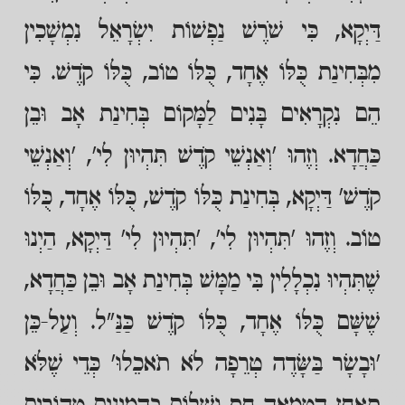
דַּיְקָא, כִּי שֹׁרֶשׁ נַפְשׁוֹת יִשְׂרָאֵל נִמְשָׁכִין
מִבְּחִינַת כֻּלּוֹ אֶחָד, כֻּלּוֹ טוֹב, כֻּלּוֹ קֹדֶשׁ. כִּי
הֵם נִקְרָאִים בָּנִים לַמָּקוֹם בְּחִינַת אָב וּבֵן
כַּחֲדָא. וְזֶהוּ 'וְאַנְשֵׁי קֹדֶשׁ תִּהְיוּן לִי', 'וְאַנְשֵׁי
קֹדֶשׁ' דַּיְקָא, בְּחִינַת כֻּלּוֹ קֹדֶשׁ, כֻּלּוֹ אֶחָד, כֻּלּוֹ
טוֹב. וְזֶהוּ 'תִּהְיוּן לִי', 'תִּהְיוּן לִי' דַּיְקָא, הַיְנוּ
שֶׁתִּהְיוּ נִכְלָלִין בִּי מַמָּשׁ בְּחִינַת אָב וּבֵן כַּחֲדָא,
שֶׁשָּׁם כֻּלּוֹ אֶחָד, כֻּלּוֹ קֹדֶשׁ כַּנַּ"ל. וְעַל-כֵּן
'וּבָשָׂר בַּשָּׂדֶה טְרֵפָה לֹא תֹאכֵלוּ' כְּדֵי שֶׁלֹּא