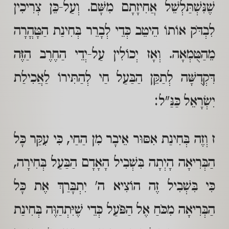
שֶׁנִּשְׁתַּלְשֵׁל אֲחִיזָתָם מִשָּׁם. וְעַל-כֵּן צְרִיכִין
לִבְדֹּק אוֹתוֹ הֵיטֵב כְּדֵי לְבָרֵר בְּחִינַת הַטָּהֳרָה
מֵהַטֻּמְאָה. וְאָז יְכוֹלִין עַל-יְדֵי הַחֶרֶב הַזֶּה
דִּקְדֻשָּׁה לְתַקֵּן הַבַּעַל חַי לְהַתִּירוֹ לַאֲכִילַת
יִשְׂרָאֵל כַּנַּ"ל:
ז וְזֶה בְּחִינַת אִסּוּר אֵיבָר מִן הַחַי, כִּי עִקַּר כָּל
הַבְּרִיאָה הָיְתָה בִּשְׁבִיל הָאָדָם הַבַּעַל בְּחִירָה,
כִּי בִּשְׁבִיל זֶה הוֹצִיא ה' יִתְבָּרַךְ אֶת כָּל
הַבְּרִיאָה מִכֹּחַ אֶל הַפֹּעַל כְּדֵי שֶׁיִּתְהַוֶּה בְּחִינַת