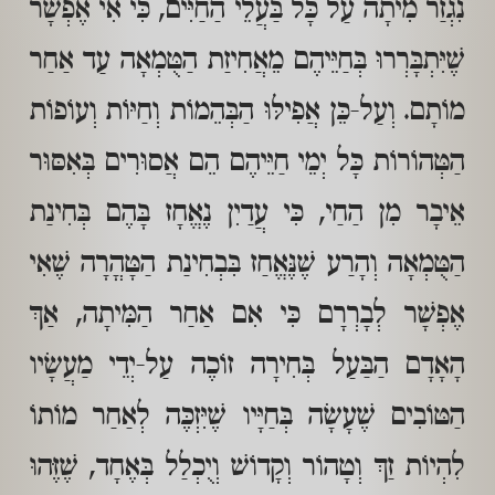
נִגְזַר מִיתָה עַל כָּל בַּעֲלֵי הַחַיִּים, כִּי אִי אֶפְשָׁר
שֶׁיִּתְבָּרְרוּ בְּחַיֵּיהֶם מֵאֲחִיזַת הַטֻּמְאָה עַד אַחַר
מוֹתָם. וְעַל-כֵּן אֲפִילּוּ הַבְּהֵמוֹת וְחַיּוֹת וְעוֹפוֹת
הַטְּהוֹרוֹת כָּל יְמֵי חַיֵּיהֶם הֵם אֲסוּרִים בְּאִסּוּר
אֵיבָר מִן הַחַי, כִּי עֲדַיִן נֶאֱחָז בָּהֶם בְּחִינַת
הַטֻּמְאָה וְהָרַע שֶׁנֶּאֱחַז בִּבְחִינַת הַטָּהֳרָה שֶׁאִי
אֶפְשָׁר לְבָרְרָם כִּי אִם אַחַר הַמִּיתָה, אַךְ
הָאָדָם הַבַּעַל בְּחִירָה זוֹכֶה עַל-יְדֵי מַעֲשָׂיו
הַטּוֹבִים שֶׁעָשָׂה בְּחַיָּיו שֶׁיִּזְכֶּה לְאַחַר מוֹתוֹ
לִהְיוֹת זַךְ וְטָהוֹר וְקָדוֹשׁ וְיֻכְלַל בְּאֶחָד, שֶׁזֶּהוּ