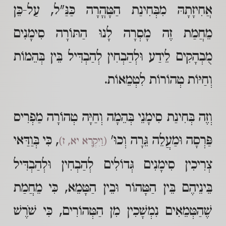
אֲחִיזָתָהּ מִבְּחִינַת הַטָּהֳרָה כַּנַּ"ל, עַל-כֵּן
מֵחֲמַת זֶה מָסְרָה לָנוּ הַתּוֹרָה סִימָנִים
מֻבְהָקִים לֵידַע וּלְהַבְחִין לְהַבְדִּיל בֵּין בְּהֵמוֹת
וְחַיּוֹת טְהוֹרוֹת לִטְמֵאוֹת.
וְזֶה בְּחִינַת סִימָנֵי בְּהֵמָה וְחַיָּה טְהוֹרָה מַפְרִיס
פַּרְסָה וּמַעֲלֵה גֵּרָה וְכוּ'
, כִּי בְּוַדַּאי
(וַיִּקְרָא יא, ז)
צְרִיכִין סִימָנִים גְּדוֹלִים לְהַבְחִין וּלְהַבְדִּיל
בֵּינֵיהֶם בֵּין הַטָּהוֹר וּבֵין הַטָּמֵא, כִּי מֵחֲמַת
שֶׁהַטְּמֵאִים נִמְשָׁכִין מִן הַטְּהוֹרִים, כִּי שֹׁרֶשׁ