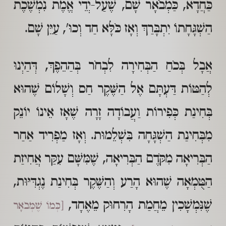
כַּחֲדָא, כַּמְבֹאָר שָׁם, שֶׁעַל-יְדֵי אֱמֶת נִמְשֶׁכֶת
הַשְׁגָּחָתוֹ יִתְבָּרַךְ וְאָז כֹּלָּא חַד וְכוּ', עַיֵּן שָׁם.
אֲבָל בְּכֹחַ הַבְּחִירָה לִבְחֹר בְּהַהֵפֶךְ, דְּהַיְנוּ
לְהַטּוֹת דַּעְתָּם אֶל הַשֶּׁקֶר חַס וְשָׁלוֹם שֶׁהוּא
בְּחִינַת כְּפִירוֹת וַעֲבוֹדָה זָרָה שֶׁאָז אֵינוֹ יוֹנֵק
מִבְּחִינַת הַשְׁגָּחָה בִּשְׁלֵמוּת. וְאָז מַפְרִיד אַחַר
הַבְּרִיאָה מִקֹּדֶם הַבְּרִיאָה, שֶׁמִּשָּׁם עִקַּר אֲחִיזַת
הַטֻּמְאָה שֶׁהוּא הָרַע וְהַשֶּׁקֶר בְּחִינַת נֶגְדִּיּוּת,
שֶׁנִּמְשָׁכִין מֵחֲמַת הָרִחוּק מֵאֶחָד,
[כְּמוֹ שֶׁמְּבֹאָר