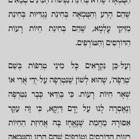
הַטֻּמְאָה שֶׁהִיא בְּחִינַת נַפְשׁוֹת הַמִּינִים טְמֵאִים
שֶׁהֵם הָרַע וְהַטֻּמְאָה בְּחִינַת נֶגְדִּיּוּת בְּחִינַת
מַזִּיקֵי עָלְמָא, שֶׁהֵם בְּחִינַת חַיּוֹת רָעוֹת
הַדּוֹרְסִים וְהַטּוֹרְפִים.
וְעַל-כֵּן נִקְרָאִים כָּל מִינֵי טְרֵפוֹת בְּשֵׁם
'טְרֵפָה', שֶׁהוּא לְשׁוֹן שֶׁנִּטְרְפָה עַל-יְדֵי אֲרִי אוֹ
שְׁאָר חַיּוֹת רָעוֹת. כִּי בְּוַדַּאי כְּבָר נִטְרְפָה
וְנֶאֶסְרָה לָנוּ עַל יָדָם דַּיְקָא, כִּי זֶה עִקַּר
אִסּוּרָהּ מֵחֲמַת שֶׁנֶּאֱחָז בָּהּ אֲחִיזַת הַחַיּוֹת
רָעוֹת הַדּוֹרְסִים וְטוֹרְפִים שֶׁהֵם הָרַע וְהַטֻּמְאָה