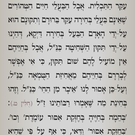
עִקַּר הַתַּכְלִית. אֲבָל הַבַּעֲלֵי חַיִּים הַטְּהוֹרִים
שֶׁאֵינָם בַּעֲלֵי בְּחִירָה עִקַּר בֵּרוּרָם וְתִקּוּנָם הוּא
עַל-יְדֵי הָאָדָם הַבַּעַל בְּחִירָה דַּיְקָא, דְּהַיְנוּ
עַל-יְדֵי תִּקּוּן הַשְּׁחִיטָה כַּנַּ"ל, אֲבָל בְּחַיֵּיהֶם
אֵין מוֹעִיל לָהֶם שׁוּם תִּקּוּן, כִּי אִי אֶפְשָׁר
לְבָרְרָם בְּחַיֵּיהֶם מֵאֲחִיזַת הַטֻּמְאָה כַּנַּ"ל,
וְעַל-כֵּן אָסוּר לָנוּ 'אֵיבָר מִן הַחַי' כַּנַּ"ל. וְזֶהוּ
בְּחִינַת מַה שֶּׁאָמְרוּ רַבּוֹתֵינוּ זַ"ל
:
(חֻלִּין ט.)
'בְּהֵמָה בְּחַיֶּיהָ בְּחֶזְקַת אִסּוּר עוֹמֶדֶת' וְכוּ'.
'בְּחֶזְקַת אִסּוּר' וַדַּאי, כִּי אַף עַל פִּי שֶׁהִיא