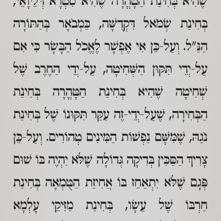
שֶׁהִיא בְּחִינַת הַטָהֳרָה שֶׁהִיא סִטְרָא דְּלֵיוָאֵי,
בְּחִינַת שְׂמֹאל דִּקְדֻשָּׁה, כַּמְבֹאָר בְּהַתּוֹרָה
הַנַּ"ל. וְעַל-כֵּן אִי אֶפְשָׁר לֶאֱכֹל הַבָּשָׂר כִּי אִם
עַל-יְדֵי תִּקּוּן הַשְּׁחִיטָה, עַל-יְדֵי הַחֶרֶב שֶׁל
שְׁחִיטָה שֶׁהִיא בְּחִינַת הַטָּהֳרָה בְּחִינַת
הַבְּחִירָה, שֶׁעַל-יְדֵי-זֶה עִקַּר תִּקּוּנוֹ שֶׁל בְּחִינַת
נֹגַהּ, שֶׁמִּשָּׁם נַפְשׁוֹת הַמִּינִים טְהוֹרִים. וְעַל-כֵּן
צָרִיךְ הַסַּכִּין בְּדִיקָה גְּדוֹלָה שֶׁלֹּא יִהְיֶה בּוֹ שׁוּם
פְּגָם שֶׁלֹּא יִתְאַחֵז בּוֹ אֲחִיזַת הַטֻּמְאָה בְּחִינַת
חַרְבּוֹ שֶׁל עֵשָׂו, בְּחִינַת מַזִּיקֵי עָלְמָא