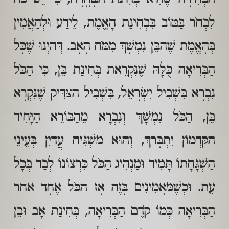
לִבְחֹר בַּטּוֹב בִּבְחִינַת הָאֱמֶת, לֵידַע וּלְהַאֲמִין
בְּהָאֱמֶת שֶׁהַבֵּן נִמְשָׁךְ מִמֹּחַ הָאָב. דְּהַיְנוּ שֶׁכָּל
הַבְּרִיאָה כֻּלָּהּ שֶׁנִּקְרֵאת בְּחִינַת בֵּן, כִּי הַכֹּל
נִבְרָא בִּשְׁבִיל יִשְׂרָאֵל, בִּשְׁבִיל הַצַּדִּיק שֶׁנִּקְרָא
בֵּן, הַכֹּל נִמְשָׁךְ וְנִבְרָא מֵהַבּוֹרֵא הַיָּחִיד
הַקַּדְמוֹן יִתְבָּרַךְ, וְהוּא מַשְׁגִּיחַ עֲדַיִן בְּעֵינֵי
הַשְׁגָּחָתוֹ תָּמִיד וּמַנְהִיג הַכֹּל כִּרְצוֹנוֹ לְבַד בְּכָל
עֵת. וּכְשֶׁמַּאֲמִינִים בָּזֶה אָז הַכֹּל אֶחָד אַחַר
הַבְּרִיאָה כְּמוֹ קֹדֶם הַבְּרִיאָה, בְּחִינַת אָב וּבֵן