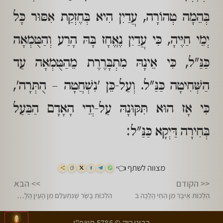
בְּהֵמָה טְהוֹרָה, עֲדַיִן הִיא בְּחֶזְקַת אִסּוּר כָּל
יְמֵי חַיֶּיהָ, כִּי עֲדַיִן נֶאֱחָז בָּהּ הָרַע וְהַטֻּמְאָה
כַּנַּ"ל, כִּי אֵינָהּ מִתְבָּרֶרֶת מֵהַטֻּמְאָה עַד
הַשְּׁחִיטָה כַּנַּ"ל. וְעַל-כֵּן 'נִשְׁחֲטָה – הֻתְּרָה',
כִּי אָז הוּא תִּקּוּנָהּ עַל-יְדֵי הָאָדָם הַבַּעַל
בְּחִירָה דַּיְקָא כַּנַּ"ל:
מצווה לשתף 👈
<< הקודם
>> הבא
הִלְכוֹת אֵיבָר מִן הַחַי הֲלָכָה ב
הִלְכוֹת בָּשָׂר שֶׁנִּתְעַלֵּם מִן הָעַיִן הֲלָכָה א
>
<
רבינובוק © 5786 תשפ"ו