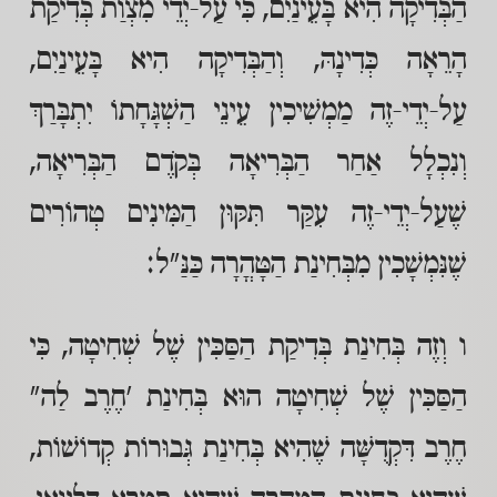
הַבְּדִיקָה הִיא בָּעֵינַיִם, כִּי עַל-יְדֵי מִצְוַת בְּדִיקַת
הָרֵאָה כְּדִינָהּ, וְהַבְּדִיקָה הִיא בָּעֵינַיִם,
עַל-יְדֵי-זֶה מַמְשִׁיכִין עֵינֵי הַשְׁגָּחָתוֹ יִתְבָּרַךְ
וְנִכְלָל אַחַר הַבְּרִיאָה בְּקֹדֶם הַבְּרִיאָה,
שֶׁעַל-יְדֵי-זֶה עִקַּר תִּקּוּן הַמִּינִים טְהוֹרִים
שֶׁנִּמְשָׁכִין מִבְּחִינַת הַטָּהֳרָה כַּנַּ"ל:
ו וְזֶה בְּחִינַת בְּדִיקַת הַסַּכִּין שֶׁל שְׁחִיטָה, כִּי
הַסַּכִּין שֶׁל שְׁחִיטָה הוּא בְּחִינַת 'חֶרֶב לַה"
חֶרֶב דִּקְדֻשָּׁה שֶׁהִיא בְּחִינַת גְּבוּרוֹת קְדוֹשׁוֹת,