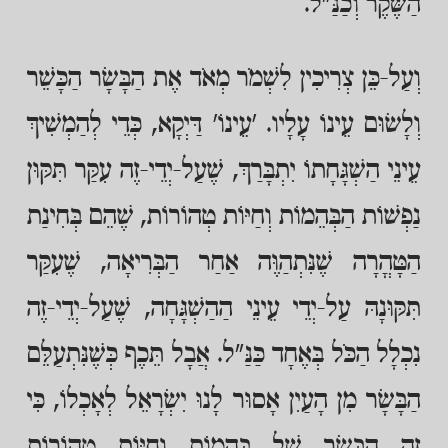
הַשֶּׁקֶר וְכַנַּ"ל.
וְעַל-כֵּן צְרִיכִין לִשְׁמֹר מְאֹד אֶת הַבָּשָׂר הַכָּשֵׁר
וְלָשׂוּם עֵינוֹ עָלָיו. 'עֵינוֹ' דַּיְקָא, כְּדֵי לְהַמְשִׁיךְ
עֵינֵי הַשְׁגָּחָתוֹ יִתְבָּרַךְ, שֶׁעַל-יְדֵי-זֶה עִקַּר תִּקּוּן
נַפְשׁוֹת הַבְּהֵמוֹת וְחַיּוֹת טְהוֹרוֹת, שֶׁהֵם בְּחִינַת
הַטָּהֳרָה שֶׁנִּתְהַוֶּה אַחַר הַבְּרִיאָה, שֶׁעִקַּר
תִּקּוּנָהּ עַל-יְדֵי עֵינֵי הַהַשְׁגָּחָה, שֶׁעַל-יְדֵי-זֶה
נִכְלָל הַכֹּל בְּאֶחָד כַּנַּ"ל. אֲבָל תֵּכֶף כְּשֶׁנִּתְעַלֵּם
הַבָּשָׂר מִן הָעַיִן אָסוּר לָנוּ יִשְׂרָאֵל לְאָכְלוֹ, כִּי
זֶה הַבָּשָׂר שֶׁל בְּהֵמוֹת וְחַיּוֹת טְהוֹרוֹת