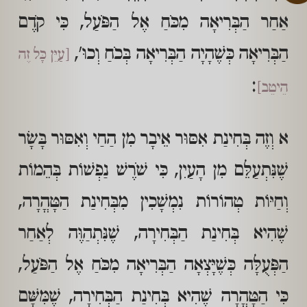
אַחַר הַבְּרִיאָה מִכֹּחַ אֶל הַפֹּעַל, כִּי קֹדֶם
הַבְּרִיאָה כְּשֶׁהָיָה הַבְּרִיאָה בְּכֹחַ וְכוּ',
[עַיֵּן כָּל זֶה
:
הֵיטֵב]
א וְזֶה בְּחִינַת אִסּוּר אֵיבָר מִן הַחַי וְאִסּוּר בָּשָׂר
שֶׁנִּתְעַלֵּם מִן הָעַיִן, כִּי שֹׁרֶשׁ נַפְשׁוֹת בְּהֵמוֹת
וְחַיּוֹת טְהוֹרוֹת נִמְשָׁכִין מִבְּחִינַת הַטָּהֳרָה,
שֶׁהִיא בְּחִינַת הַבְּחִירָה, שֶׁנִּתְהַוֶּה לְאַחַר
הַפְּעֻלָּה כְּשֶׁיָּצְאָה הַבְּרִיאָה מִכֹּחַ אֶל הַפֹּעַל,
כִּי הַטָּהֳרָה שֶׁהִיא בְּחִינַת הַבְּחִירָה, שֶׁמִּשָּׁם