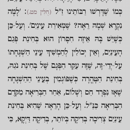
כְּמוֹ שֶׁדָּרְשׁוּ רַבּוֹתֵינוּ זַ"ל
: 'לָמָּה
(חֻלִּין מט.)
נִקְרָא שְׁמָהּ רֵאָה? שֶׁמְּאִירַת עֵינַיִם'. וְעַל-כֵּן
כְּשֶׁיֵּשׁ בָּהּ אֵיזֶה חִסָּרוֹן הוּא בְּחִינַת פְּגַם
הָעֵינַיִם, וְאֵין יְכוֹלִין לְהַמְשִׁיךְ עֵינֵי הַשְׁגָּחָתוֹ
עַל-יְדֵי-זֶה, שֶׁזֶּה עִקַּר הַפְּגָם שֶׁל בְּחִינַת נֹגַהּ,
בְּחִינַת הַטָּהֳרָה כְּשֶׁפּוֹגְמִין בְּעֵינֵי הַהַשְׁגָּחָה
שֶׁאָז נִפְרָד חַס וְשָׁלוֹם, אַחַר הַבְּרִיאָה מִקֹּדֶם
הַבְּרִיאָה כַּנַּ"ל. וְעַל-כֵּן הָרֵאָה שֶׁהִיא בְּחִינַת
עֵינַיִם צְרִיכָה בְּדִיקָה בְּיוֹתֵר, בְּדִיקָה דַּיְקָא, כִּי