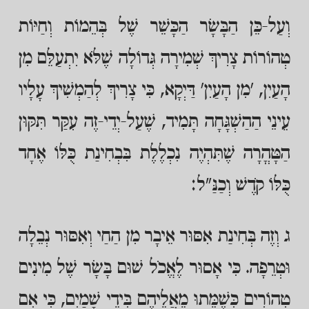
וְעַל-כֵּן הַבָּשָׂר הַכָּשֵׁר שֶׁל בְּהֵמוֹת וְחַיּוֹת
טְהוֹרוֹת צָרִיךְ שְׁמִירָה גְּדוֹלָה שֶׁלֹּא יִתְעַלֵּם מִן
הָעַיִן, 'מִן הָעַיִן' דַּיְקָא, כִּי צָרִיךְ לְהַמְשִׁיךְ עָלָיו
עֵינֵי הַהַשְׁגָּחָה תָּמִיד, שֶׁעַל-יְדֵי-זֶה עִקַּר תִּקּוּן
הַטָּהֳרָה שֶׁתִּהְיֶה נִכְלֶלֶת בִּבְחִינַת כֻּלּוֹ אֶחָד
כֻּלּוֹ קֹדֶשׁ וְכַנַּ"ל:
ג וְזֶה בְּחִינַת אִסּוּר אֵיבָר מִן הַחַי וְאִסּוּר נְבֵלָה
וּטְרֵפָה. כִּי אָסוּר לֶאֱכֹל שׁוּם בָּשָׂר שֶׁל מִינִים
טְהוֹרִים כְּשֶׁמֵּתוּ מֵאֲלֵיהֶם בִּידֵי שָׁמַיִם, כִּי אִם