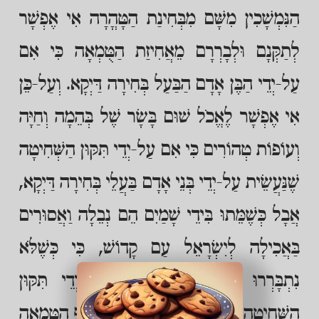
הַנִּמְשָׁכִין מִשָּׁם מִבְּחִינַת הַטָּהֳרָה אִי אֶפְשָׁר
לְתַקְּנָם וּלְבָרְרָם מֵאֲחִיזַת הַטֻּמְאָה כִּי אִם
עַל-יְדֵי הַבֶּן אָדָם הַבַּעַל בְּחִירָה דַּיְקָא. וְעַל-כֵּן
אִי אֶפְשָׁר לֶאֱכֹל שׁוּם בָּשָׂר שֶׁל בְּהֵמָה וְחַיָּה
וְעוֹפוֹת טְהוֹרִים כִּי אִם עַל-יְדֵי תִּקּוּן הַשְּׁחִיטָה
שֶׁנַּעֲשֵׂית עַל-יְדֵי בְּנֵי אָדָם בַּעֲלֵי בְּחִירָה דַּיְקָא,
אֲבָל כְּשֶׁמֵּתוּ בִּידֵי שָׁמַיִם הֵם נְבֵלָה וַאֲסוּרִים
בַּאֲכִילָה לְיִשְׂרָאֵל עַם קָדוֹשׁ, כִּי כְּשֶׁלֹּא
נִתְבָּרְרוּ עַל-יְדֵי בְּנֵי אָדָם, עַל-יְדֵי תִּקּוּן
הַשְּׁחִיטָה כְּדִינָהּ אֲזַי נֶאֱחָז בָּהֶם תֵּכֶף הַטֻּמְאָה