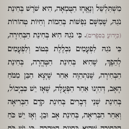
מִשְׁתַּלְשֵׁל וְנֶאֱחָז הַטֻּמְאָה, הִיא שֹׁרֶשׁ בְּחִינַת
נֹגַהּ, שֶׁמִּשָּׁם נַפְשׁוֹת בְּהֵמוֹת וְחַיּוֹת טְהוֹרוֹת
. כִּי נֹגַהּ הִיא בְּחִינַת הַבְּחִירָה,
(כַּיָּדוּעַ בַּסְּפָרִים)
כִּי נֹגַהּ לִפְעָמִים נִכְלֶלֶת בְּטוֹב וְלִפְעָמִים
לְהֵפֶךְ, שֶׁהִיא בְּחִינַת הַטָּהֳרָה, בְּחִינַת
הַבְּחִירָה, שֶׁנִּתְהַוֶּה אַחַר שֶׁיָּצָא הַבֵּן מִמֹּחַ
הָאָב, דְּהַיְנוּ אַחַר הַפְּעֻלָּה, שֶׁאָז יֵשׁ כִּבְיָכוֹל,
בְּחִינַת שְׁנֵי דְּבָרִים בְּחִינַת קֹדֶם הַבְּרִיאָה
וְאַחַר הַבְּרִיאָה, בְּחִינַת אָב וּבֵן. וְאָז יֵשׁ כֹּחַ
הַבְּחִירָה שֶׁהִיא בְּחִינַת הַטָּהֳרָה, כִּי יֵשׁ כֹּחַ