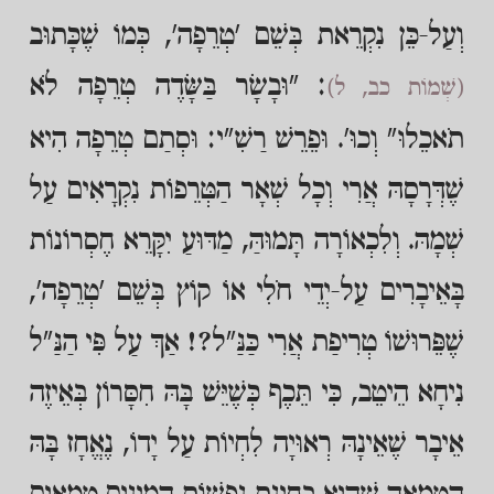
וְעַל-כֵּן נִקְרֵאת בְּשֵׁם 'טְרֵפָה', כְּמוֹ שֶׁכָּתוּב
: "וּבָשָׂר בַּשָּׂדֶה טְרֵפָה לֹא
(שְׁמוֹת כב, ל)
תֹאכֵלוּ" וְכוּ'. וּפֵרֵשׁ רַשִׁ"י: וּסְתַם טְרֵפָה הִיא
שֶׁדְּרָסָהּ אֲרִי וְכָל שְׁאָר הַטְּרֵפוֹת נִקְרָאִים עַל
שְׁמָהּ. וְלִכְאוֹרָה תָּמוּהַּ, מַדּוּעַ יִקָּרֵא חֶסְרוֹנוֹת
בָּאֵיבָרִים עַל-יְדֵי חֹלִי אוֹ קוֹץ בְּשֵׁם 'טְרֵפָה',
שֶׁפֵּרוּשׁוֹ טְרִיפַת אֲרִי כַּנַּ"ל?! אַךְ עַל פִּי הַנַּ"ל
נִיחָא הֵיטֵב, כִּי תֵּכֶף כְּשֶׁיֵּשׁ בָּהּ חִסָּרוֹן בְּאֵיזֶה
אֵיבָר שֶׁאֵינָהּ רְאוּיָה לִחְיוֹת עַל יָדוֹ, נֶאֱחָז בָּהּ