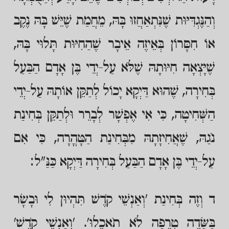
וְהַנֶּגְדִּיּוּת שֶׁנִּתְאַחֲזוּ בָּהּ, מֵחֲמַת שֶׁיֵּשׁ בָּהּ נֶקֶב
אוֹ חִסָּרוֹן בְּאֵיזֶה אֵיבָר שֶׁהַחִיּוּת תָּלוּי בָּהּ,
שֶׁיָּצְאָה חִיּוּתָהּ שֶׁלֹּא עַל-יְדֵי בֶּן אָדָם הַבַּעַל
בְּחִירָה, שֶׁהוּא דַּיְקָא יָכוֹל לְתַקֵּן אוֹתָהּ עַל-יְדֵי
הַשְּׁחִיטָה, כִּי אִי אֶפְשָׁר לְבָרֵר וּלְתַקֵּן בְּחִינַת
נֹגַהּ, שֶׁאֲחִיזָתָהּ מִבְּחִינַת הַטָּהֳרָה, כִּי אִם
עַל-יְדֵי בֶּן אָדָם הַבַּעַל בְּחִירָה דַּיְקָא כַּנַּ"ל:
ד וְזֶה בְּחִינַת 'וְאַנְשֵׁי קֹדֶשׁ תִּהְיוּן לִי וּבָשָׂר
בַּשָּׂדֶה טְרֵפָה לֹא תֹאכֵלוּ'. 'וְאַנְשֵׁי קֹדֶשׁ'