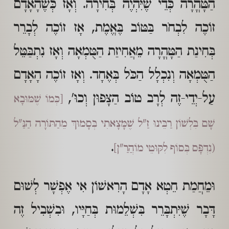
הַטָּהֳרָה כְּדֵי שֶׁיִּהְיֶה בְּחִירָה. וְאָז כְּשֶׁהָאָדָם
זוֹכֶה לִבְחֹר בַּטּוֹב בֶּאֱמֶת, אָז זוֹכֶה לְבָרֵר
בְּחִינַת הַטָּהֳרָה מֵאֲחִיזַת הַטֻּמְאָה וְאָז נִתְבַּטֵּל
הַטֻּמְאָה וְנִכְלָל הַכֹּל בְּאֶחָד. וְאָז זוֹכֶה הָאָדָם
עַל-יְדֵי-זֶה לְרָב טוֹב הַצָּפוּן וְכוּ',
[כְּמוֹ שֶׁמּוּבָא
שָׁם בִּלְשׁוֹן רַבֵּינוּ זַ"ל שֶׁמָּצָאתִי בְּסָמוּךְ מֵהַתּוֹרָה הַנַּ"ל
.
(נִדְפָּס בְּסוֹף לִקּוּטֵי מוֹהֲרַ"ן]
וּמֵחֲמַת חֵטְא אָדָם הָרִאשׁוֹן אִי אֶפְשָׁר לְשׁוּם
דָּבָר שֶׁיִּתְבָּרֵר בִּשְׁלֵמוּת בְּחַיָּיו, וּבִשְׁבִיל זֶה