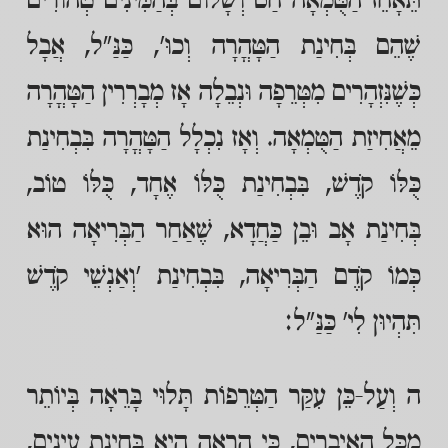
תֵּאָחֵז הַטֻּמְאָה חַס וְשָׁלוֹם בְּהַמִּינִים טְהוֹרִים
שֶׁהֵם בְּחִינַת הַטָּהֳרָה וְכוּ', כַּנַּ"ל, אֲבָל
כְּשֶׁנִּזְהָרִים מִטְּרֵפָה וּנְבֵלָה אָז מְבָרְרִין הַטָּהֳרָה
מֵאֲחִיזַת הַטֻּמְאָה. וְאָז נִכְלָל הַטָּהֳרָה בִּבְחִינַת
כֻּלּוֹ קֹדֶשׁ, בִּבְחִינַת כֻּלּוֹ אֶחָד, כֻּלּוֹ טוֹב,
בְּחִינַת אָב וּבֵן כַּחֲדָא, שֶׁאַחַר הַבְּרִיאָה הוּא
כְּמוֹ קֹדֶם הַבְּרִיאָה, בִּבְחִינַת 'וְאַנְשֵׁי קֹדֶשׁ
תִּהְיוּן לִי' כַּנַּ"ל:
ה וְעַל-כֵּן עִקַּר הַטְּרֵפוֹת תָּלוּי בָּרֵאָה בְּיוֹתֵר
מִכָּל הָאֵיבָרִים, כִּי הָרֵאָה הִיא בְּחִינַת עֵינַיִם,