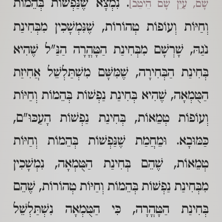
. נִמְצָא שֶׁנַּפְשׁוֹת בְּהֵמוֹת
שָׁם, עַיֵּן שָׁם הֵיטֵב]
וְחַיּוֹת וְעוֹפוֹת טְהוֹרוֹת, שֶׁנִּמְשָׁכִין מִבְּחִינַת
נֹגַהּ, שָׁרְשָׁם מִבְּחִינַת הַטָּהֳרָה הַנַּ"ל שֶׁהִיא
בְּחִינַת הַבְּחִירָה, שֶׁמִּשָּׁם מִשְׁתַּלְשֵׁל אֲחִיזַת
הַטֻּמְאָה, שֶׁהִיא בְּחִינַת נַפְשׁוֹת בְּהֵמוֹת וְחַיּוֹת
וְעוֹפוֹת טְמֵאוֹת, בְּחִינַת נַפְשׁוֹת הָעַכּוּ"ם,
כַּמּוּבָא. וּמֵחֲמַת שֶׁנַּפְשׁוֹת בְּהֵמוֹת וְחַיּוֹת
טְמֵאוֹת, שֶׁהֵם בְּחִינַת הַטֻּמְאָה, נִמְשָׁכִין
מִבְּחִינַת נַפְשׁוֹת בְּהֵמוֹת וְחַיּוֹת טְהוֹרוֹת, שֶׁהֵם
בְּחִינַת הַטָּהֳרָה, כִּי הַטֻּמְאָה נִשְׁתַּלְשֵׁל