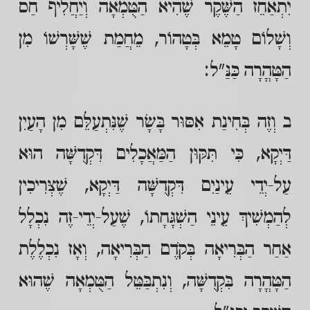
יִתְאַחֵז הַשֶּׁקֶר שֶׁהִיא הַטֻּמְאָה וְיַחֲלִיף חַס
וְשָׁלוֹם טָמֵא בְּטָהוֹר, מֵחֲמַת שֶׁשָּׁרְשׁוֹ מִן
הַטָּהֳרָה כַּנַּ"ל:
ב וְזֶה בְּחִינַת אִסּוּר בָּשָׂר שֶׁנִּתְעַלֵּם מִן הָעַיִן
דַּיְקָא, כִּי תִּקּוּן הַמַּאֲכָלִים דִּקְדֻשָּׁה הוּא
עַל-יְדֵי עֵינַיִם דִּקְדֻשָּׁה דַּיְקָא, שֶׁצְּרִיכִין
לְהַמְשִׁיךְ עֵינֵי הַשְׁגָּחָתוֹ, שֶׁעַל-יְדֵי-זֶה נִכְלָל
אַחַר הַבְּרִיאָה בְּקֹדֶם הַבְּרִיאָה, וְאָז נִכְלֶלֶת
הַטָּהֳרָה בִּקְדֻשָּׁה, וְנִתְבַּטֵּל הַטֻּמְאָה שֶׁהוּא