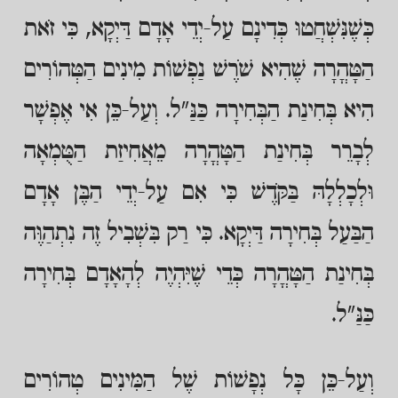
כְּשֶׁנִּשְׁחֲטוּ כְּדִינָם עַל-יְדֵי אָדָם דַּיְקָא, כִּי זֹאת
הַטָּהֳרָה שֶׁהִיא שֹׁרֶשׁ נַפְשׁוֹת מִינִים הַטְּהוֹרִים
הִיא בְּחִינַת הַבְּחִירָה כַּנַּ"ל. וְעַל-כֵּן אִי אֶפְשָׁר
לְבָרֵר בְּחִינַת הַטָּהֳרָה מֵאֲחִיזַת הַטֻּמְאָה
וּלְכָלְלָהּ בַּקֹּדֶשׁ כִּי אִם עַל-יְדֵי הַבֶּן אָדָם
הַבַּעַל בְּחִירָה דַּיְקָא. כִּי רַק בִּשְׁבִיל זֶה נִתְהַוֶּה
בְּחִינַת הַטָּהֳרָה כְּדֵי שֶׁיִּהְיֶה לְהָאָדָם בְּחִירָה
כַּנַּ"ל.
וְעַל-כֵּן כָּל נְפָשׁוֹת שֶׁל הַמִּינִים טְהוֹרִים