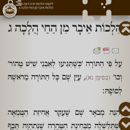
ליקוטי הלכות יורה דעה א
»
הִלְכוֹת אֵיבָר מִן הַחַי הֲלָכָה ג
הִלְכוֹת אֵיבָר מִן הַחַי הֲלָכָה ג
עַל פִּי הַתּוֹרָה 'כְּשֶׁתַּגִּיעוּ לְאַבְנֵי שַׁיִשׁ טָהוֹר'
וְכוּ'
, עַיֵּן שָׁם כָּל הַתּוֹרָה מֵרֹאשָׁהּ
(בְּסִימָן נא)
לְסוֹפָהּ:
וְהִנֵּה מְבֹאָר שָׁם שֶׁעִקַּר אֲחִיזַת הַטֻּמְאָה
נִשְׁתַּלְשְׁלָה מִבְּחִינַת הַטָּהֳרָה שֶׁנִּתְהַוֶּה תֵּכֶף