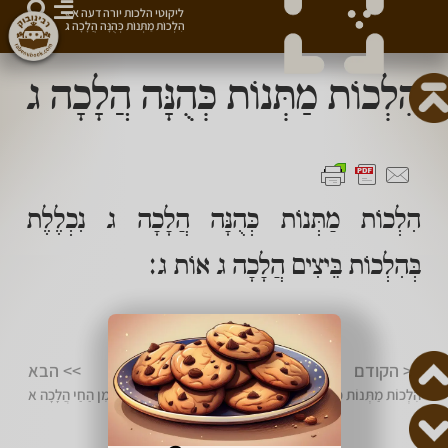
ליקוטי הלכות יורה דעה א
»
הִלְכוֹת מַתְּנוֹת כְּהֻנָּה הֲלָכָה ג
הִלְכוֹת מַתְּנוֹת כְּהֻנָּה הֲלָכָה ג
הִלְכוֹת מַתְּנוֹת כְּהֻנָּה הֲלָכָה ג נִכְלֶלֶת
בְּהִלְכוֹת בֵּיצִים הֲלָכָה ג אוֹת ג:
מצווה לשתף 👈
<< הקודם
>> הבא
הִלְכוֹת מַתְּנוֹת כְּהֻנָּה הֲלָכָה ב
אֵיבָר מִן הַחַי הֲלָכָה א