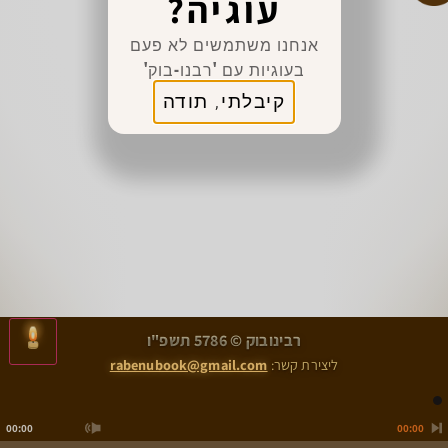
עוגיה?
אנחנו משתמשים לא פעם
בעוגיות עם 'רבנו-בוק'
קיבלתי, תודה
>
<
רבינובוק © 5786 תשפ"ו
הִלְכוֹת מַתְּנוֹת כְּהֻנָּה הֲלָכָה ב
אֵיבָר מִן הַחַי הֲלָכָה א
ליצירת קשר:
rabenubook@gmail.com
00:00
00:00