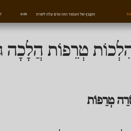
הקובץ של העמוד הזה טרם עלה לשרת
0:00
0:
ִלְכוֹת טְרֵפוֹת הֲלָכָה ג
ְׂרֵה טְרֵפוֹת