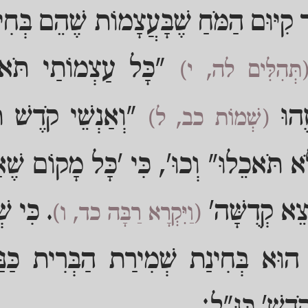
ר קִיּוּם הַמֹּחַ שֶׁבָּעֲצָמוֹת שֶׁהֵם בְּחִי
"כָּל עַצְמוֹתַי תֹּא
תְּהִלִּים לה, י)
זֶהוּ
"וְאַנְשֵׁי קֹדֶשׁ תּ
(שְׁמוֹת כב, ל)
ֹא תֹּאכֵלוּ" וְכוּ', כִּי 'כָּל מָקוֹם שֶׁא
צֵא קְדֻשָּׁה'
. כִּי ש
(וַיִּקְרָא רַבָּה כד, ו)
וּא בְּחִינַת שְׁמִירַת הַבְּרִית כַּנַּ