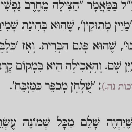
זַ"ל בַּמַּאֲמָר "הַצִּילָה מֵחֶרֶב נַפְשִׁי 
 'מַיִין מְתוּקִין', שֶׁהוּא בְּחִינַת שְׁמִיר
כוּ', שֶׁהוּא פְּגַם הַבְּרִית. וְאָז 'כַּלְ
עַיֵּן שָׁם. וְהָאֲכִילָה הִיא בִּמְקוֹם קָרְבּ
: 'שֻׁלְחָן מְכַפֵּר כַּמִּזְבֵּחַ'.
ָכוֹת נה.)
שֶׁיִּהְיֶה שָׁלֵם מִכָּל שְׁמוֹנֶה עֶשְׂ