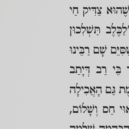
ֶׁהוּא צַדִּיק חַי
ַכֶּלֶב תַּשְׁלִכוּן
ִּיֵּם שָׁם רַבֵּינוּ
בֵּי רַב דְּיָתַב
מֶת גַּם הָאֲכִילָה
אוּי חַס וְשָׁלוֹם,