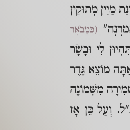
נַת מַיִין מְתוּקִין
מַרְנָה"
(כַּמְבֹאָר
ִהְיוּן לִי וּבָשָׂר
ַתָּה מוֹצֵא גֶּדֶר
ְׁמִירָה מִשְּׁמוֹנֶה
"ל. וְעַל-כֵּן אָז