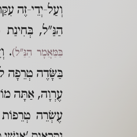
וְעַל-יְדֵי-זֶה עִקַּ
הַנַּ"ל, בְּחִינַת
(
. וְ
בַּמַּאֲמָר הַנַּ"ל)
בַּשָּׂדֶה טְרֵפָה ל
עֶרְוָה, אַתָּה מוֹ
עֶשְׂרֵה טְרֵפוֹת ה