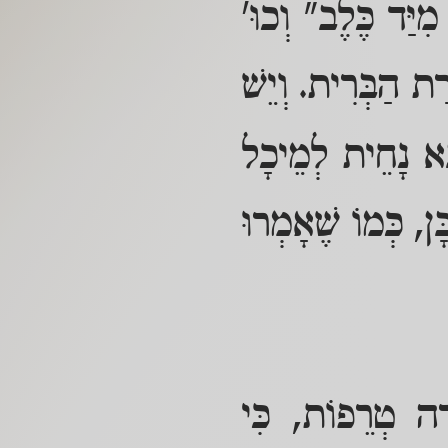
מִיַּד כֶּלֶב" וְכוּ'
ַת הַבְּרִית. וְיֵשׁ
בָּא נָחֵית לְמֵיכָל
ָן, כְּמוֹ שֶׁאָמְרוּ
רֵה טְרֵפוֹת, כִּי