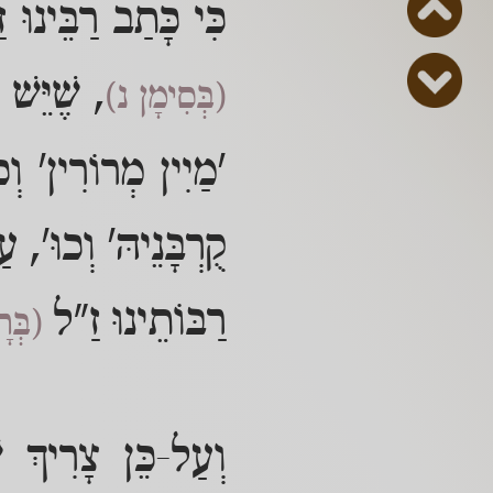
כִּי כָּתַב רַבֵּינוּ 
, שֶׁיֵּשׁ
(בְּסִימָן נ)
'מַיִין מְרוֹרִין' וְ
קֻרְבָּנֵיהּ' וְכוּ', 
רַבּוֹתֵינוּ זַ"ל
(בְּר
וְעַל-כֵּן צָרִיךְ 