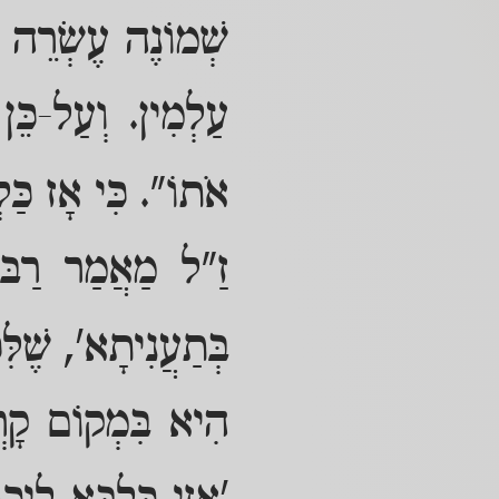
שְׁמוֹנֶה עֶשְׂרֵה 
עַלְמִין. וְעַל-כֵּ
אֹתוֹ". כִּי אָז כַּלְ
זַ"ל מַאֲמַר רַבּו
בְּתַעֲנִיתָא', שֶׁל
הִיא בִּמְקוֹם קָרְב