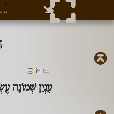
00
ה
עִנְיַן שְׁמוֹנֶה עֶש