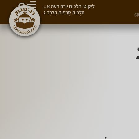
ליקוטי הלכות יורה דעה א
»
הִלְכוֹת טְרֵפוֹת הֲלָכָה ג