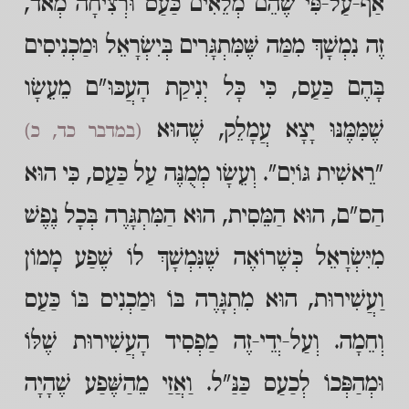
אַף-עַל-פִּי שֶׁהֵם מְלֵאִים כַּעַס וּרְצִיחָה מְאֹד,
זֶה נִמְשָׁךְ מִמַּה שֶּׁמִּתְגָּרִים בְּיִשְׂרָאֵל וּמַכְנִיסִים
בָּהֶם כַּעַס, כִּי כָּל יְנִיקַת הָעֲכּוּ"ם מֵעֵשָׂו
שֶׁמִּמֶּנּוּ יָצָא עֲמָלֵק, שֶׁהוּא
(במדבר כד, כ)
"רֵאשִׁית גּוֹיִם". וְעֵשָׂו מְמֻנֶּה עַל כַּעַס, כִּי הוּא
הַס"ם, הוּא הַמֵּסִית, הוּא הַמִּתְגָּרֶה בְּכָל נֶפֶשׁ
מִיִּשְׂרָאֵל כְּשֶׁרוֹאֶה שֶׁנִּמְשָׁךְ לוֹ שֶׁפַע מָמוֹן
וַעֲשִׁירוּת, הוּא מִתְגָּרֶה בּוֹ וּמַכְנִיס בּוֹ כַּעַס
וְחֵמָה. וְעַל-יְדֵי-זֶה מַפְסִיד הָעֲשִׁירוּת שֶׁלּוֹ
וּמְהַפְּכוֹ לְכַעַס כַּנַּ"ל. וַאֲזַי מֵהַשֶּׁפַע שֶׁהָיָה