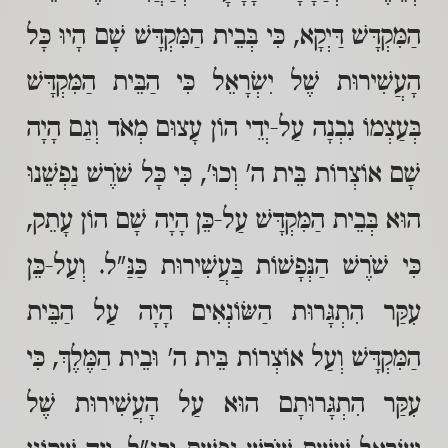
הַמִּקְדָּשׁ דַּיְקָא, כִּי בְּבֵית הַמִּקְדָּשׁ שָׁם הָיוּ כָּל
הָעֲשִׁירוּת שֶׁל יִשְׂרָאֵל כִּי הַבֵּית הַמִּקְדָּשׁ
בְּעַצְמוֹ נִבְנָה עַל-יְדֵי הוֹן עָצוּם מְאֹד וְגַם הָיָה
שָׁם אוֹצְרוֹת בֵּית ה' וְכוּ', כִּי כָּל שֹׁרֶשׁ נַפְשֵׁנוּ
הוּא בְּבֵית הַמִּקְדָּשׁ עַל-כֵּן הָיָה שָׁם הוֹן עָתֵק,
כִּי שֹׁרֶשׁ הַנְּפָשׁוֹת בַּעֲשִׁירוּת כַּנַּ"ל. וְעַל-כֵּן
עִקַּר הִתְגָּרוּת הַשּׂוֹנְאִים הָיָה עַל הַבֵּית
הַמִּקְדָּשׁ וְעַל אוֹצְרוֹת בֵּית ה' וּבֵית הַמֶּלֶךְ, כִּי
עִקַּר הִתְגָּרוּתָם הוּא עַל הָעֲשִׁירוּת שֶׁל