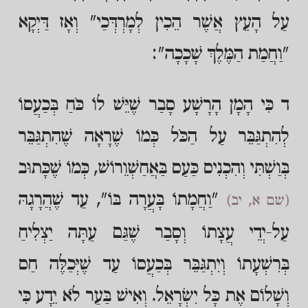
עַל הָעֵץ אֲשֶׁר הֵכִין לְמָרְדְּכַי" וְאָז דַּיְקָא
"וַחֲמַת הַמֶּלֶךְ שָׁכָכָה":
ד כִּי הָמָן הָרָשָׁע סָבַר שֶׁיֵּשׁ לוֹ כֹּחַ בְּכַעֲסוֹ
לְהִתְגַּבֵּר עַל הַכֹּל כְּמוֹ שֶׁרָאָה שֶׁהִתְגַּבֵּר
בְּוַשְׁתִּי וְהִכְנִיס כַּעַס בַּאֲחַשְׁוֵרוֹשׁ, כְּמוֹ שֶׁכָּתוּב
"וַחֲמָתוֹ בָּעֲרָה בּוֹ", עַד שֶׁהֲרָגָהּ
(שם א, יב)
עַל-יְדֵי עֲצָתוֹ וְסָבַר שֶׁגַּם עַתָּה יַצְלִיחַ
בְּרִשְׁעָתוֹ וְיִתְגַּבֵּר בְּכַעֲסוֹ עַד שֶׁיְּכַלֶּה חַס
וְשָׁלוֹם אֶת כָּל יִשְׂרָאֵל. וְאִישׁ בַּעַר לֹא יֵדָע כִּי