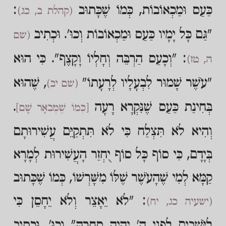
כַּעַס וּמַכְאוֹבוֹת, כְּמוֹ שֶׁכָּתוּב
:
(קהלת ב, כג)
"גַּם כָּל יָמָיו כַּעַס וּמַכְאוֹבוֹת וְכוּ'. וּכְתִיב
(שם
: "וְכָעַס הַרְבֵּה וְחָלְיוֹ וָקָצֶף". כִּי הוּא
ה, טז)
"עֹשֶׁר שָׁמוּר לִבְעָלָיו לְרָעָתוֹ"
, שֶׁהוּא
(שם יב)
בְּחִינַת כַּעַס שֶׁנִּקְרָא רָעָה
.
[כְּמוֹ שֶׁמְּבֹאָר שָׁם]
וְהִיא לֹא תִּצְלַח כִּי לֹא תִּתְקַיֵּם עֲשִׁירוּתָם
בְּיָדָם, כִּי סוֹף כָּל סוֹף יֻחְזַר הָעֲשִׁירוּת לְמָרָא
קַמָּא לְמִי שֶׁהָעֹשֶׁר שֶׁלּוֹ מִשָּׁרְשׁוֹ, כְּמוֹ שֶׁכָּתוּב
: "לֹא יֵאָצֵר וְלֹא יֵחָסֵן כִּי
(ישעיה כג, יח)
לַיֹּשְׁבִים לִפְנֵי ה' יִהְיֶה סַחְרָהּ" וְכוּ'. וּכְתִיב