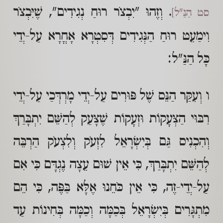
. וְזֶהוּ "יִבְצֹר רוּחַ נְגִידִים", שֶׁיִּבְצֹר
סט הַנַּ"ל]
וִימַעֵט רוּחַ הַנְּגִידִים דְּסִטְרָא אָחֳרָא עַל-יְדֵי
כָּל הַנַּ"ל:
ו וְעִקַּר הַנֵּס שֶׁל פּוּרִים עַל-יְדֵי מָרְדְּכַי עַל-יְדֵי
רִבּוּי הַצְּעָקוֹת וּזְעָקוֹת שֶׁצָּעַק לְהַשֵּׁם יִתְבָּרַךְ
וְהִכְנִיס גַּם בְּיִשְׂרָאֵל לִזְעֹק וְלִצְעֹק הַרְבֵּה
לְהַשֵּׁם יִתְבָּרַךְ, כִּי אֵין שׁוּם עֵצָה נֶגְדָּם כִּי אִם
עַל-יְדֵי-זֶה, כִּי אֵין כֹּחֵנוּ אֶלָּא בַּפֶּה, כִּי הֵם
מִתְגָּרִים בְּיִשְׂרָאֵל בְּכַמָּה וְכַמָּה בְּחִינוֹת עַד