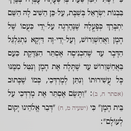
בִּבְנוֹת יִשְׂרָאֵל בְּשַׁבָּת, עַל-כֵּן הֵשִׁיב לָהּ הַשֵּׁם
יִתְבָּרַךְ כְּפָעֳלָהּ שֶׁנֶּהֶרְגָה עַל-יְדֵי כַּעֲסוֹ שֶׁל
הָמָן וַאֲחַשְׁוֵרוֹשׁ, וְעַל-יְדֵי-זֶה דַּיְקָא נִתְגַּלְגֵּל
הַדָּבָר עַד שֶׁהִכְנִיסָה אֶסְתֵּר הַצַּדֶּקֶת כַּעַס
בַּאֲחַשְׁוֵרוֹשׁ עַד שֶׁתָּלָה אֶת הָמָן וְנִטַּל מִמֶּנּוּ
כָּל עֲשִׁירוּתוֹ וְנִתַּן לְמָרְדְּכַי, כְּמוֹ שֶׁכָּתוּב
: "וַתָּשֶׂם אֶסְתֵּר אֶת מָרְדְּכַי עַל
(אסתר ח, ב)
בֵּית הָמָן" כִּי
"דְּבַר אֱלֹהֵינוּ יָקוּם
(ישעיה מ, ח)
לְעוֹלָם":