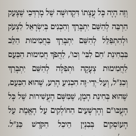
וְזֶה הָיָה כָּל עֲצָתוֹ דִּקְדוּשָּׁה שֶׁל מָרְדְּכַי שֶׁצָּעַק
הַרְבֵּה לְהַשֵּׁם יִתְבָּרַךְ וְהִכְנִיס בְּיִשְׂרָאֵל לִצְעֹק
וּלְהִתְפַּלֵּל לְהַשֵּׁם יִתְבָּרַךְ בַּחֲמִימוּת הַלֵּב
בִּבְחִינַת 'חַם לִבִּי' וְכוּ', לַהֲפֹךְ חֲמִימוּת הַכַּעַס
לַחֲמִימוּת צְעָקָה וּתְפִלָּה לְהַשֵּׁם יִתְבָּרַךְ
וְכַנַּ"ל, וְעַל-יְדֵי-זֶה הִכְנִיעַ הָרַע, שֶׁהוּא הַכַּעַס,
שֶׁהוּא בְּחִינַת הָמָן, שֶׁמִּשָּׁם הָעֲשִׁירוּת שֶׁל כָּל
הָעֲכּוּ"ם וְהָרְשָׁעִים הַחוֹלְקִים עַל הָאֱמֶת עַל
הָעוֹסְקִים בְּבִנְיַן הֵיכַל הַקֹּדֶשׁ כַּנַּ"ל.