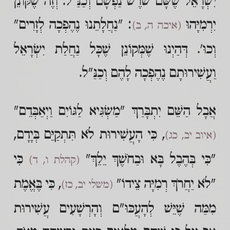
יִשְׂרָאֵל שֶׁשָּׁם שֹׁרֶשׁ נַפְשָׁם וְכַנַּ"ל. וְזֶה שֶׁקּוֹנֵן
יִרְמִיָּהוּ
: "נַחֲלָתֵנוּ נֶהֶפְכָה לְזָרִים"
(איכה ה, ב)
וְכוּ'. דְּהַיְנוּ שֶׁמְּקוֹנֵן שֶׁכָּל נַחֲלַת יִשְׂרָאֵל
וַעֲשִׁירוּתָם נֶהֶפְכָה לָהֶם וְכַנַּ"ל.
אֲבָל הַשֵּׁם יִתְבָּרַךְ "מַשְׂגִּיא לַגּוֹיִם וַיְאַבְּדֵם"
, כִּי הָעֲשִׁירוּת לֹא תִּתְקַיֵּם בְּיָדָם,
(איוב יב, כג)
"כִּי בְּהֶבֶל בָּא וּבַחֹשֶׁךְ יֵלֵךְ"
כִּי
(קהלת ו, ד)
"לֹא יַחֲרֹךְ רְמִיָּה צֵידוֹ"
, כִּי בֶּאֱמֶת
(משלי יב, כז)
מִמַּה שֶׁיֵּשׁ לְהָעֲכּוּ"ם וְהָרְשָׁעִים עֲשִׁירוּת