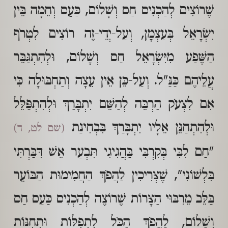
שֶׁרוֹצִים לְהַכְנִיס חַס וְשָׁלוֹם, כַּעַס וְחֵמָה בֵּין
יִשְׂרָאֵל בְּעַצְמָן, וְעַל-יְדֵי-זֶה רוֹצִים לִטְרֹף
הַשֶּׁפַע מִיִּשְׂרָאֵל חַס וְשָׁלוֹם, וּלְהִתְגַּבֵּר
עֲלֵיהֶם כַּנַּ"ל. וְעַל-כֵּן אֵין עֵצָה וְתַחְבּוּלָה כִּי
אִם לִצְעֹק הַרְבֵּה לְהַשֵּׁם יִתְבָּרַךְ וּלְהִתְפַּלֵּל
וּלְהִתְחַנֵּן אֵלָיו יִתְבָּרַךְ בִּבְחִינַת
(שם לט, ד)
"חַם לִבִּי בְּקִרְבִּי בַּהֲגִיגִי תִּבְעַר אֵשׁ דִּבַּרְתִּי
בִּלְשׁוֹנִי", שֶׁצְּרִיכִין לַהֲפֹךְ הַחֲמִימוּת הַבּוֹעֵר
בַּלֵּב מֵרִבּוּי הַצָּרוֹת שֶׁרוֹצֶה לְהַכְנִיס כַּעַס חַס
וְשָׁלוֹם, לַהֲפֹךְ הַכֹּל לִתְפִלּוֹת וּתְחִנּוֹת