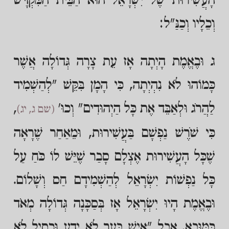
הָעֲשִׁירוּת שֶׁל יִשְׂרָאֵל הוּא הַבֵּית הַמִּקְדָּשׁ
וְכֵלָיו וְכַנַּ"ל:
ג וּבֶאֱמֶת הָיְתָה אָז עֵת צָרָה גְּדוֹלָה אֲשֶׁר
כָּמוֹהוּ לֹא נִהְיְתָה, כִּי הָמָן בִּקֵּשׁ "לְהַשְׁמִיד
לַהֲרֹג וּלְאַבֵּד אֶת כָּל הַיְהוּדִים" וְכוּ'
,
(שם ג, יג)
כִּי שֹׁרֶשׁ נַפְשָׁם בַּעֲשִׁירוּת, וּמֵאַחַר שֶׁרָאָה
שֶׁכָּל הָעֲשִׁירוּת אֶצְלָם סָבַר שֶׁיֵּשׁ לוֹ כֹּחַ עַל
כָּל נַפְשׁוֹת יִשְׂרָאֵל לְהַשְׁמִידָם חַס וְשָׁלוֹם.
וּבֶאֱמֶת הָיוּ יִשְׂרָאֵל אָז בְּסַכָּנָה גְּדוֹלָה מְאֹד
כַּמּוּבָא. אֲבָל "אִישׁ בַּעַר לֹא יֵדָע וּכְסִיל לֹא