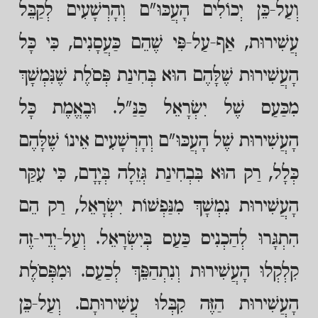
וְעַל-כֵּן יְכוֹלִים הָעֲכּוּ"ם וְהָרְשָׁעִים לְקַבֵּל
עֲשִׁירוּת, אַף-עַל-פִּי שֶׁהֵם כַּעֲסָנִים, כִּי כָּל
הָעֲשִׁירוּת שֶׁלָּהֶם הוּא בְּחִינַת פְּסֹלֶת שֶׁנִּמְשָׁךְ
מִכַּעַס שֶׁל יִשְׂרָאֵל כַּנַּ"ל. וּבֶאֱמֶת כָּל
הָעֲשִׁירוּת שֶׁל הָעֲכּוּ"ם וְהָרְשָׁעִים אֵינוֹ שֶׁלָּהֶם
כְּלָל, רַק הוּא בִּבְחִינַת גְּזֵלָה בְּיָדָם, כִּי עִקַּר
הָעֲשִׁירוּת נִמְשָׁךְ מִנַּפְשׁוֹת יִשְׂרָאֵל, רַק הֵם
הִתְגָּרוּ לְהַכְנִיס כַּעַס בְּיִשְׂרָאֵל. וְעַל-יְדֵי-זֶה
קִלְקְלוּ הָעֲשִׁירוּת וְנִתְהַפֵּךְ לְכַעַס. וּמִפְּסֹלֶת
הָעֲשִׁירוּת הַזֶּה קִבְּלוּ עֲשִׁירוּתָם. וְעַל-כֵּן