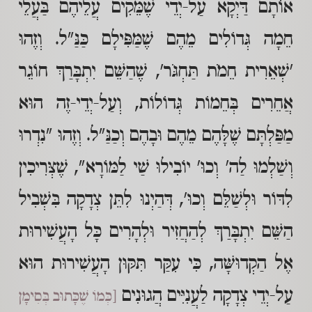
אוֹתָם דַּיְקָא עַל-יְדֵי שֶׁמֵּקִים עֲלֵיהֶם בַּעֲלֵי
חֵמָה גְּדוֹלִים מֵהֶם שֶׁמַּפִּילָם כַּנַּ"ל. וְזֶהוּ
'שְׁאֵרִית חֵמֹת תַּחְגֹּר', שֶׁהַשֵּׁם יִתְבָּרַךְ חוֹגֵר
אֲחֵרִים בְּחֵמוֹת גְּדוֹלוֹת, וְעַל-יְדֵי-זֶה הוּא
מַפַּלְתָּם שֶׁלָּהֶם מֵהֶם וּבָהֶם וְכַנַּ"ל. וְזֶהוּ "נִדְרוּ
וְשַׁלְמוּ לַה' וְכוּ' יוֹבִילוּ שַׁי לַמּוֹרָא", שֶׁצְּרִיכִין
לִדּוֹר וּלְשַׁלֵּם וְכוּ', דְּהַיְנוּ לִתֵּן צְדָקָה בִּשְׁבִיל
הַשֵּׁם יִתְבָּרַךְ לְהַחֲזִיר וּלְהָרִים כָּל הָעֲשִׁירוּת
אֶל הַקְדוּשָּׁה, כִּי עִקַּר תִּקּוּן הָעֲשִׁירוּת הוּא
עַל-יְדֵי צְדָקָה לַעֲנִיִּים הֲגוּנִים
[כְּמוֹ שֶׁכָּתוּב בְּסִימָן