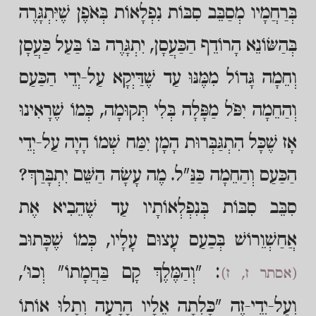
בְּרַחֲמָיו מְסַבֵּב סִבּוֹת נִפְלָאוֹת בְּאֹפֶן שֶׁיִּתְגָּרֶה
בְּהַשּׂוֹנֵא הָרוֹדֵף הַכַּעֲסָן, יִתְגָּרֶה בּוֹ בַּעַל כַּעֲסָן
וְחֵמָה גָּדוֹל מִמֶּנּוּ עַד שֶׁדַּיְקָא עַל-יְדֵי הַכַּעַס
וְהַחֵמָה יִפֹּל מַפָּלָה בְּלִי תְּקוּמָה, כְּמוֹ שֶׁרָאִינוּ
אָז שֶׁכָּל הִתְגַּבְּרוּת הָמָן יִמַּח שְׁמוֹ הָיָה עַל-יְדֵי
הַכַּעַס וְהַחֵמָה כַּנַּ"ל. מֶה עָשָׂה הַשֵּׁם יִתְבָּרַךְ?
סִבֵּב סִבּוֹת בְּנִפְלְאוֹתָיו עַד שֶׁהֵבִיא אֶת
אֲחַשְׁוֵרוֹשׁ בְּכַעַס עָצוּם עָלָיו, כְּמוֹ שֶׁכָּתוּב
: "וְהַמֶּלֶךְ קָם בַּחֲמָתוֹ" וְכוּ',
(אסתר ז, ז)
וְעַל-יְדֵי-זֶה "כָּלְתָה אֵלָיו הָרָעָה וְתָלוּ אוֹתוֹ