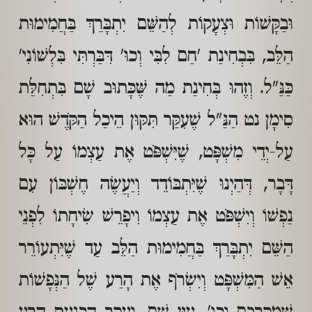
וּבַקָּשׁוֹת וּצְעָקוֹת לְהַשֵּׁם יִתְבָּרַךְ בַּחֲמִימוּת
הַלֵּב, בִּבְחִינַת 'חַם לִבִּי וְכוּ' דִּבַּרְתִּי בִּלְשׁוֹנִי'
כַּנַּ"ל. וְזֶהוּ בְּחִינַת מַה שֶּׁכָּתוּב שָׁם בִּתְחִלַּת
סִימָן נט הַנַּ"ל שֶׁעִקַּר תִּקּוּן הֵיכַל הַקֹּדֶשׁ הוּא
עַל-יְדֵי מִשְׁפָּט, שֶׁיִּשְׁפֹּט אֶת עַצְמוֹ עַל כָּל
דָּבָר, דְּהַיְנוּ שֶׁיִּתְבּוֹדֵד וְיַעֲשֶׂה חֶשְׁבּוֹן עִם
נַפְשׁוֹ וְיִשְׁפֹּט אֶת עַצְמוֹ וִיפָרֵשׁ שִׂיחָתוֹ לִפְנֵי
הַשֵּׁם יִתְבָּרַךְ בַּחֲמִימוּת הַלֵּב עַד שֶׁיִּתְעוֹרֵר
אֵשׁ הַמִּשְׁפָּט וְיִשְׂרֹף אֶת הָרַע שֶׁל הַנְּפָשׁוֹת