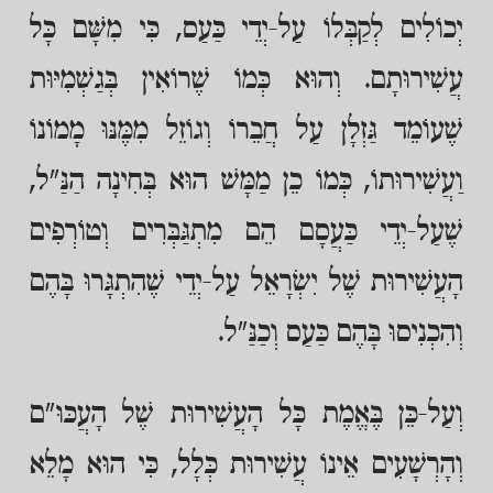
יְכוֹלִים לְקַבְּלוֹ עַל-יְדֵי כַּעַס, כִּי מִשָּׁם כָּל
עֲשִׁירוּתָם. וְהוּא כְּמוֹ שֶׁרוֹאִין בְּגַשְׁמִיּוּת
שֶׁעוֹמֵד גַּזְלָן עַל חֲבֵרוֹ וְגוֹזֵל מִמֶּנּוּ מָמוֹנוֹ
וַעֲשִׁירוּתוֹ, כְּמוֹ כֵן מַמָּשׁ הוּא בְּחִינָה הַנַּ"ל,
שֶׁעַל-יְדֵי כַּעֲסָם הֵם מִתְגַּבְּרִים וְטוֹרְפִים
הָעֲשִׁירוּת שֶׁל יִשְׂרָאֵל עַל-יְדֵי שֶׁהִתְגָּרוּ בָּהֶם
וְהִכְנִיסוּ בָּהֶם כַּעַס וְכַנַּ"ל.
וְעַל-כֵּן בֶּאֱמֶת כָּל הָעֲשִׁירוּת שֶׁל הָעֲכּוּ"ם
וְהָרְשָׁעִים אֵינוֹ עֲשִׁירוּת כְּלָל, כִּי הוּא מָלֵא