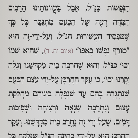
הַנְּפָשׁוֹת כַּנַּ"ל, אֲבָל בַּעֲווֹנוֹתֵינוּ הָרַבִּים
הַמִּדָּה רָעָה שֶׁל הַכַּעַס מִתְגַּבֵּר כָּל כָּךְ
שֶׁמַּפְסִיד הָעֲשִׁירוּת הַנַּ"ל. וְעַל-יְדֵי-זֶה הוּא
"טוֹרֵף נַפְשׁוֹ בְּאַפּוֹ"
, שֶׁהוּא שְׁמוֹ
(איוב יח, ד)
וְכוּ' כַּנַּ"ל. וְהוּא שֶׁחָרְבָה בֵּית מִקְדָּשֵׁנוּ וְגָלָה
יְקָרֵנוּ וְכוּ', כִּי עִקַּר הַחֻרְבָּן עַל-יְדֵי עֹצֶם הַכַּעַס
שֶׁנִּתְגָּרֶה בָּהֶם עַד שֶׁנָּפְלָה בֵּינֵיהֶם מַחֲלֹקֶת
עָצוּם וְנִתְרַבָּה שִׂנְאָה וּרְצִיחָה וּשְׁפִיכוּת
דָּמִים, שֶׁעַל-יְדֵי-זֶה נֶחֱרַב בֵּית מִקְדָּשֵׁנוּ. וְעִקַּר
הַחֻרְבָּן הוּא עַל-יְדֵי בְּחִינָה הַנַּ"ל שֶׁנִּלְקַח כָּל