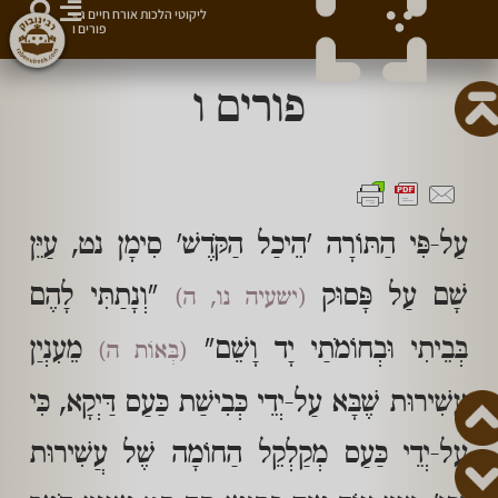
ליקוטי הלכות אורח חיים ג
»
פורים ו
פורים ו
עַל-פִּי הַתּוֹרָה 'הֵיכַל הַקֹּדֶשׁ' סִימָן נט, עַיֵּן
שָׁם עַל פָּסוּק
"וְנָתַתִּי לָהֶם
(ישעיה נו, ה)
בְּבֵיתִי וּבְחוֹמֹתַי יָד וָשֵׁם"
מֵעִנְיַן
(בְּאוֹת ה)
עֲשִׁירוּת שֶׁבָּא עַל-יְדֵי כְּבִישַׁת כַּעַס דַּיְקָא, כִּי
עַל-יְדֵי כַּעַס מְקַלְקֵל הַחוֹמָה שֶׁל עֲשִׁירוּת