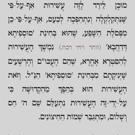
מוּכָן לֵירֵד לָזֶה עֲשִׁירוּת אַף-עַל-פִּי
שֶּׁנִּתְקַלְקְלָה וְנִתְהַפְּכָה לְכַעַס, אַף-עַל-פִּי-כֵן
מִפְּסֹלֶת הַשֶּׁפַע, שֶׁהוּא בְּחִינַת 'סוּסְפִיתָא
דְּדַהֲבָא'
נִמְשָׁךְ הָעֲשִׁירוּת
(זוהר ויחי רכח.)
לְהַסִּטְרָא אָחֳרָא, שֶׁהֵם הָעֲכּוּ"ם וְהָרְשָׁעִים
שֶׁיְּנִיקָתָם מִבְּחִינַת 'סוּסְפִיתָא' הַנַּ"ל. וְזֹאת
הָעֲשִׁירוּת הוּא בְּהֵפֶךְ מֵהַקְדוּשָּׁה כִּי
עַל-יְדֵי-זֶה הָעֲשִׁירוּת נִתְעַלֵּם שֵׁם ה' חַס
וְשָׁלוֹם, וּמִתְגַּבֵּר שְׁמוֹת הַחִיצוֹנִים.