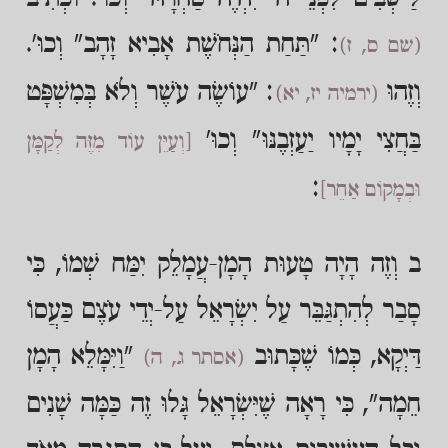
: "תַּחַת הַנְּחֹשֶׁת אָבִיא זָהָב" וְכוּ'.
(שם ס, ז)
וְזֶהוּ
: "עוֹשֶׂה עֹשֶׁר וְלֹא בְּמִשְׁפָּט
(ירמיה יז, יא)
בַּחֲצִי יָמָיו יַעַזְבֶנּוּ" וְכוּ'
[וְעַיֵּן עוֹד מִזֶּה לְקַמָּן
:
וּבְמָקוֹם אַחֵר]
ב וְזֶה הָיָה טָעוּת הָמָן-עֲמָלֵק יִמַּח שְׁמוֹ, כִּי
סָבַר לְהִתְגַּבֵּר עַל יִשְׂרָאֵל עַל-יְדֵי עֹצֶם כַּעֲסוֹ
דַּיְקָא, כְּמוֹ שֶׁכָּתוּב
"וַיִּמָּלֵא הָמָן
(אסתר ג, ה)
חֵמָה", כִּי רָאָה שֶׁיִּשְׂרָאֵל גָּלוּ זֶה כַּמָּה שָׁנִים