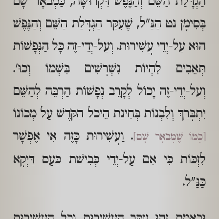
הַגְדָּלַת הַשֵּׁם וְהַנֶּפֶשׁ דִּקְדוּשָּׁה, כַּמְבֹאָר שָׁם
בְּסִימָן נט הַנַּ"ל, שֶׁעִקַּר הַגְדָּלַת הַשֵּׁם וְהַנֶּפֶשׁ
הוּא עַל-יְדֵי עֲשִׁירוּת. וְעַל-יְדֵי-זֶה כָּל הַנְּפָשׁוֹת
תְּאֵבִים לִהְיוֹת נִשְׁרָשִׁים בִּשְׁמוֹ וְכוּ'.
וְעַל-יְדֵי-זֶה יָכוֹל לְקָרֵב נְפָשׁוֹת הַרְבֵּה לְהַשֵּׁם
יִתְבָּרַךְ וְלִבְנוֹת בְּחִינַת הֵיכַל הַקֹּדֶשׁ עַל מְכוֹנוֹ
. וַעֲשִׁירוּת כָּזֶה אִי אֶפְשָׁר
[כְּמוֹ שֶׁמְּבֹאָר שָׁם]
לִזְכּוֹת כִּי אִם עַל-יְדֵי כְּבִישַׁת כַּעַס דַּיְקָא
כַּנַּ"ל.
וּבֶאֱמֶת זֶהוּ עִקַּר הָעֲשִׁירוּת וְכָל הָעֲשִׁירוּת