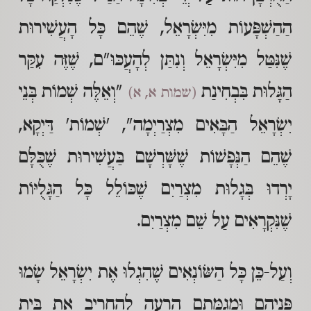
הַהַשְׁפָּעוֹת מִיִּשְׂרָאֵל, שֶׁהֵם כָּל הָעֲשִׁירוּת
שֶׁנִּטַּל מִיִּשְׂרָאֵל וְנִתַּן לְהָעֲכּוּ"ם, שֶׁזֶּה עִקַּר
הַגָּלוּת בִּבְחִינַת
"וְאֵלֶּה שְׁמוֹת בְּנֵי
(שמות א, א)
יִשְׂרָאֵל הַבָּאִים מִצְרַיְמָה", 'שְׁמוֹת' דַּיְקָא,
שֶׁהֵם הַנְּפָשׁוֹת שֶׁשָּׁרְשָׁם בַּעֲשִׁירוּת שֶׁכֻּלָּם
יָרְדוּ בְּגָלוּת מִצְרַיִם שֶׁכּוֹלֵל כָּל הַגָּלֻיּוֹת
שֶׁנִּקְרָאִים עַל שֵׁם מִצְרַיִם.
וְעַל-כֵּן כָּל הַשּׂוֹנְאִים שֶׁהִגְלוּ אֶת יִשְׂרָאֵל שָׂמוּ
פְּנֵיהֶם וּמְגַמָּתָם הָרָעָה לְהַחֲרִיב אֶת בֵּית