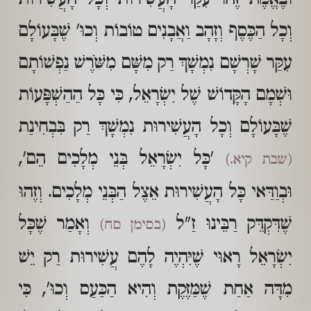
וְכָל הַכֶּסֶף וְזָהָב וַאֲבָנִים טוֹבוֹת וְכוּ' שֶׁבָּעוֹלָם
עִקַּר שָׁרְשָׁם נִמְשָׁךְ רַק מִשָּׁם מִשֹּׁרֶשׁ נַפְשׁוֹתָם
וּשְׁמָם הָקָּדוֹשׁ שֶׁל יִשְׂרָאֵל, כִּי כָּל הַהַשְׁפָּעוֹת
שֶׁבָּעוֹלָם וְכָל הָעֲשִׁירוּת נִמְשָׁךְ רַק בִּבְחִינַת
'כָּל יִשְׂרָאֵל בְּנֵי מְלָכִים הֵם',
(שבת קיא.)
וּבְוַדַּאי כָּל הָעֲשִׁירוּת אֵצֶל הַבְּנֵי מְלָכִים. וְזֶהוּ
שֶׁדִּקְדֵּק רַבֵּינוּ זַ"ל
וְאָמַר שֶׁכָּל
(בסימן סח)
יִשְׂרָאֵל רָאוּי שֶׁיִּהְיֶה לָהֶם עֲשִׁירוּת רַק יֵשׁ
מִדָּה אַחַת שֶׁמַּזֶּקֶת וְהִיא הַכַּעַס וְכוּ', כִּי