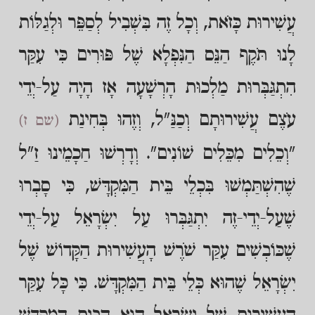
עֲשִׁירוּת כָּזֹאת, וְכָל זֶה בִּשְׁבִיל לְסַפֵּר וּלְגַלּוֹת
לָנוּ תֹּקֶף הַנֵּס הַנִּפְלָא שֶׁל פּוּרִים כִּי עִקַּר
הִתְגַּבְּרוּת מַלְכוּת הָרְשָׁעָה אָז הָיָה עַל-יְדֵי
עֹצֶם עֲשִׁירוּתָם וְכַנַּ"ל, וְזֶהוּ בְּחִינַת
(שם ז)
"וְכֵלִים מִכֵּלִים שׁוֹנִים". וְדָרְשׁוּ חַכָמֵינוּ זַ"ל
שֶׁהִשְׁתַּמְשׁוּ בִּכְלֵי בֵּית הַמִּקְדָּשׁ, כִּי סָבְרוּ
שֶׁעַל-יְדֵי-זֶה יִתְגַּבְּרוּ עַל יִשְׂרָאֵל עַל-יְדֵי
שֶׁכּוֹבְשִׁים עִקַּר שֹׁרֶשׁ הָעֲשִׁירוּת הַקָּדוֹשׁ שֶׁל
יִשְׂרָאֵל שֶׁהוּא כְּלֵי בֵּית הַמִּקְדָּשׁ. כִּי כָּל עִקַּר