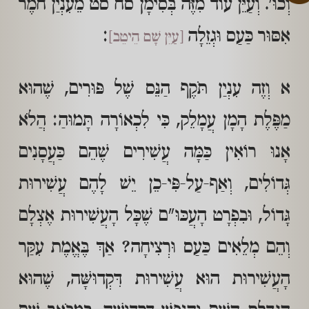
וְכוּ'. וְעַיֵּן עוֹד מִזֶּה בְּסִימָן סח סט מֵעִנְיַן חֹמֶר
אִסּוּר כַּעַס וּגְזֵלָה
:
[עַיֵּן שָׁם הֵיטֵב]
א וְזֶה עִנְיַן תֹּקֶף הַנֵּס שֶׁל פּוּרִים, שֶׁהוּא
מַפֶּלֶת הָמָן עֲמָלֵק, כִּי לִכְאוֹרָה תָּמוּהַ: הֲלֹא
אָנוּ רוֹאִין כַּמָּה עֲשִׁירִים שֶׁהֵם כַּעֲסָנִים
גְּדוֹלִים, וְאַף-עַל-פִּי-כֵן יֵשׁ לָהֶם עֲשִׁירוּת
גָּדוֹל, וּבִפְרָט הָעֲכּוּ"ם שֶׁכָּל הָעֲשִׁירוּת אֶצְלָם
וְהֵם מְלֵאִים כַּעַס וּרְצִיחָה? אַךְ בֶּאֱמֶת עִקַּר
הָעֲשִׁירוּת הוּא עֲשִׁירוּת דִּקְדוּשָּׁה, שֶׁהוּא