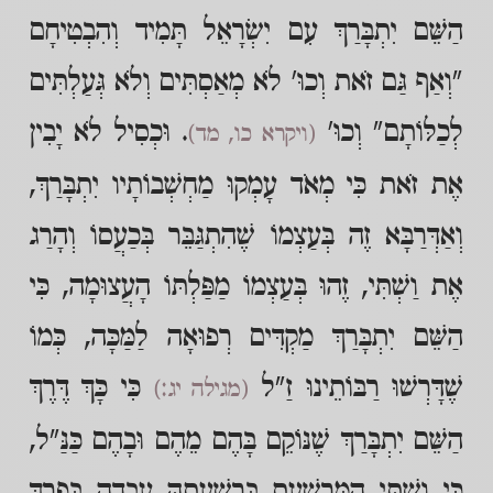
הַשֵּׁם יִתְבָּרַךְ עִם יִשְׂרָאֵל תָּמִיד וְהִבְטִיחָם
"וְאַף גַּם זֹאת וְכוּ' לֹא מְאַסְתִּים וְלֹא גְּעַלְתִּים
לְכַלּוֹתָם" וְכוּ'
. וּכְסִיל לֹא יָבִין
(ויקרא כו, מד)
אֶת זֹאת כִּי מְאֹד עָמְקוּ מַחְשְׁבוֹתָיו יִתְבָּרַךְ,
וְאַדְּרַבָּא זֶה בְּעַצְמוֹ שֶׁהִתְגַּבֵּר בְּכַעֲסוֹ וְהָרַג
אֶת וַשְׁתִּי, זֶהוּ בְּעַצְמוֹ מַפַּלְתּוֹ הָעֲצוּמָה, כִּי
הַשֵּׁם יִתְבָּרַךְ מַקְדִּים רְפוּאָה לַמַּכָּה, כְּמוֹ
שֶׁדָּרְשׁוּ רַבּוֹתֵינוּ זַ"ל
כִּי כָּךְ דֶּרֶךְ
(מגילה יג:)
הַשֵּׁם יִתְבָּרַךְ שֶׁנּוֹקֵם בָּהֶם מֵהֶם וּבָהֶם כַּנַּ"ל,
כִּי וַשְׁתִּי הַמִּרְשַׁעַת בְּרִשְׁעָתָהּ עָבְדָה בְּפֶרֶךְ