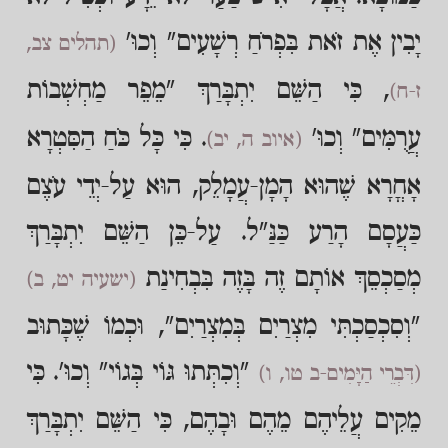
יָבִין אֶת זֹאת בִּפְרֹחַ רְשָׁעִים" וְכוּ'
(תהלים צב,
, כִּי הַשֵּׁם יִתְבָּרַךְ "מֵפֵר מַחְשְׁבוֹת
ז-ח)
עֲרֻמִּים" וְכוּ'
. כִּי כָּל כֹּחַ הַסִּטְרָא
(איוב ה, יב)
אָחֳרָא שֶׁהוּא הָמָן-עֲמָלֵק, הוּא עַל-יְדֵי עֹצֶם
כַּעֲסָם הָרַע כַּנַּ"ל. עַל-כֵּן הַשֵּׁם יִתְבָּרַךְ
מְסַכְסֵךְ אוֹתָם זֶה בָּזֶה בִּבְחִינַת
(ישעיה יט, ב)
"וְסִכְסַכְתִּי מִצְרַיִם בְּמִצְרַיִם", וּכְמוֹ שֶׁכָּתוּב
"וְכִתְּתוּ גּוֹי בְּגוֹי" וְכוּ'. כִּי
(דִּבְרֵי הַיָּמִים-ב טו, ו)
מֵקִים עֲלֵיהֶם מֵהֶם וּבָהֶם, כִּי הַשֵּׁם יִתְבָּרַךְ