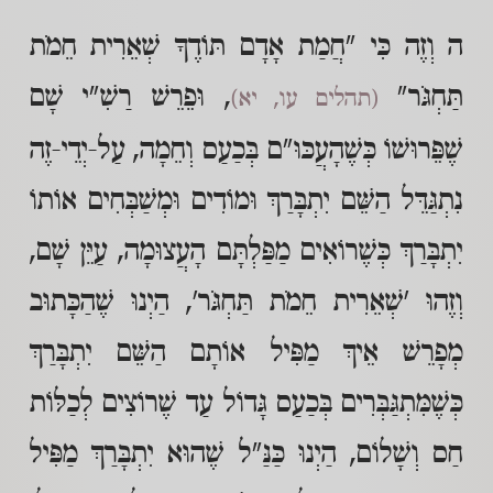
ה וְזֶה כִּי "חֲמַת אָדָם תּוֹדֶךָ שְׁאֵרִית חֵמֹת
תַּחְגֹּר"
, וּפֵרֵשׁ רַשִׁ"י שָׁם
(תהלים עו, יא)
שֶׁפֵּרוּשׁוֹ כְּשֶׁהָעֲכּוּ"ם בְּכַעַס וְחֵמָה, עַל-יְדֵי-זֶה
נִתְגַּדֵּל הַשֵּׁם יִתְבָּרַךְ וּמוֹדִים וּמְשַׁבְּחִים אוֹתוֹ
יִתְבָּרַךְ כְּשֶׁרוֹאִים מַפַּלְתָּם הָעֲצוּמָה, עַיֵּן שָׁם,
וְזֶהוּ 'שְׁאֵרִית חֵמֹת תַּחְגֹּר', הַיְנוּ שֶׁהַכָּתוּב
מְפָרֵשׁ אֵיךְ מַפִּיל אוֹתָם הַשֵּׁם יִתְבָּרַךְ
כְּשֶׁמִּתְגַּבְּרִים בְּכַעַס גָּדוֹל עַד שֶׁרוֹצִים לְכַלּוֹת
חַס וְשָׁלוֹם, הַיְנוּ כַּנַּ"ל שֶׁהוּא יִתְבָּרַךְ מַפִּיל