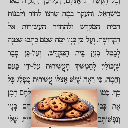
וְכָל הָעֲשִׁירוּת אֶצְלָם, וְעַל-כֵּן הִתְגָּרֶה מְאֹד
בְּיִשְׂרָאֵל, וְהָעִקָּר בַּמֶּה שֶׁרָצוּ לַחֲזֹר וְלִבְנוֹת
הַבֵּית הַמִּקְדָּשׁ וּלְהַחֲזִיר הָעֲשִׁירוּת אֶל
הַקְדוּשָּׁה. וְעַל-כֵּן בָּנָיו יִמַּח שְׁמָם כָּתְבוּ שִׂטְנָה
לְבַטֵּל בִּנְיַן בֵּית הַמִּקְדָּשׁ, וְעַל-כֵּן סָבַר
שֶׁיְּכוֹלִין לְהַמְשִׁיךְ הָעֲשִׁירוּת עַל-יְדֵי כַּעַס
וְחֵמָה, כִּי רָאָה שֶׁיֵּשׁ אֶצְלוֹ עֲשִׁירוּת מֻפְלָג כָּל
כָּךְ, כְּמוֹ שֶׁכָּתוּב
"וַיְסַפֵּר לָהֶם הָמָן
(שם ה, יא)
אֶת כְּבוֹד עָשְׁרוֹ וְרֹב בָּנָיו", שֶׁהֵם בָּנָיו
וְנַפְשׁוֹתָם הָרָעוֹת הַתְּלוּיִים בַּעֲשִׁירוּת שֶׁלּוֹ