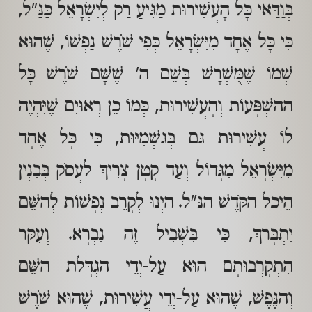
בְּוַדַּאי כָּל הָעֲשִׁירוּת מַגִּיעַ רַק לְיִשְׂרָאֵל כַּנַּ"ל,
כִּי כָּל אֶחָד מִיִּשְׂרָאֵל כְּפִי שֹׁרֶשׁ נַפְשׁוֹ, שֶׁהוּא
שְׁמוֹ שֶׁמֻּשְׁרָשׁ בְּשֵׁם ה' שֶׁשָּׁם שֹׁרֶשׁ כָּל
הַהַשְׁפָּעוֹת וְהָעֲשִׁירוּת, כְּמוֹ כֵן רְאוּיִם שֶׁיִּהְיֶה
לוֹ עֲשִׁירוּת גַּם בְּגַשְׁמִיּוּת, כִּי כָּל אֶחָד
מִיִּשְׂרָאֵל מִגָּדוֹל וְעַד קָטָן צָרִיךְ לַעֲסֹק בְּבִנְיַן
הֵיכַל הַקֹּדֶשׁ הַנַּ"ל. הַיְנוּ לְקָרֵב נְפָשׁוֹת לְהַשֵּׁם
יִתְבָּרַךְ, כִּי בִּשְׁבִיל זֶה נִבְרָא. וְעִקַּר
הִתְקָרְבוּתָם הוּא עַל-יְדֵי הַגְדָּלַת הַשֵּׁם
וְהַנֶּפֶשׁ, שֶׁהוּא עַל-יְדֵי עֲשִׁירוּת, שֶׁהוּא שֹׁרֶשׁ