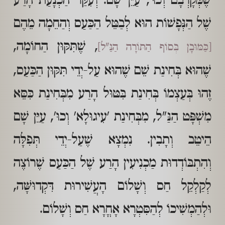
שֶׁמְּקָרְבָם וְכוּ', עַיֵּן שָׁם. וְעִקַּר הַכְנָעַת הָרַע
שֶׁל הַנְּפָשׁוֹת הוּא לְבַטֵּל הַכַּעַס וְהַחֵמָה מֵהֶם
, שֶׁתִּקּוּן הַחוֹמָה,
[כַּמּוּבָן בְּסוֹף הַתּוֹרָה הַנַּ"ל]
שֶׁהוּא בְּחִינַת שֵׁם שֶׁהוּא עַל-יְדֵי תִּקּוּן הַכַּעַס,
זֶהוּ בְּעַצְמוֹ בְּחִינַת בִּטּוּל הָרַע מִבְּחִינַת כִּסֵּא
מִשְׁפָּט הַנַּ"ל, מִבְּחִינַת 'עִיגוּלָא' וְכוּ', עַיֵּן שָׁם
הֵיטֵב וְתָבִין. נִמְצָא שֶׁעַל-יְדֵי תְּפִלָּה
וְהִתְבּוֹדְדוּת מַכְנִיעִין הָרַע שֶׁל הַכַּעַס שֶׁרוֹצֶה
לְקַלְקֵל חַס וְשָׁלוֹם הָעֲשִׁירוּת דִּקְדוּשָּׁה,
וּלְהַמְשִׁיכוֹ לְהַסִּטְרָא אָחֳרָא חַס וְשָׁלוֹם.