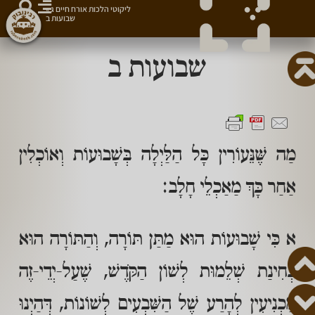
ליקוטי הלכות אורח חיים ג
»
שבועות ב
שבועות ב
מַה שֶּׁנֵּעוֹרִין כָּל הַלַּיְלָה בְּשָׁבוּעוֹת וְאוֹכְלִין
אַחַר כָּךְ מַאַכְלֵי חָלָב:
א כִּי שָׁבוּעוֹת הוּא מַתַּן תּוֹרָה, וְהַתּוֹרָה הוּא
בְּחִינַת שְׁלֵמוּת לְשׁוֹן הַקֹּדֶשׁ, שֶׁעַל-יְדֵי-זֶה
מַכְנִיעִין לְהָרַע שֶׁל הַשִּׁבְעִים לְשׁוֹנוֹת, דְּהַיְנוּ