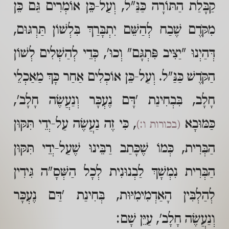
קַבָּלַת הַתּוֹרָה כַּנַּ"ל, וְעַל-כֵּן אוֹמְרִים גַּם כֵּן
מִקֹּדֶם שֶׁבַח לְהַשֵּׁם יִתְבָּרַךְ בִּלְשׁוֹן תַּרְגּוּם,
דְּהַיְנוּ "יַצִּיב פִּתְגָּם" וְכוּ', כְּדֵי לְהַשְׁלִים לְשׁוֹן
הַקֹּדֶשׁ כַּנַּ"ל. וְעַל-כֵּן אוֹכְלִים אַחַר כָּךְ מַאַכְלֵי
חָלָב, בִּבְחִינַת 'דָּם נֶעְכָּר וְנַעֲשֶׂה חָלָב',
כַּמּוּבָא
, כִּי זֶה נַעֲשֶׂה עַל-יְדֵי תִּקּוּן
(בכורות ו:)
הַבְּרִית, כְּמוֹ שֶׁכָּתַב רַבֵּינוּ שֶׁעַל-יְדֵי תִּקּוּן
הַבְּרִית נִמְשָׁךְ לַבְנוּנִית לְכָל הַשְּׁסָ"ה גִּידִין
לְהַלְבִּין הָאַדְמִימִיּוּת, בְּחִינַת 'דַּם נֶעְכָּר
וְנַעֲשֶׂה חָלָב', עַיֵּן שָׁם: