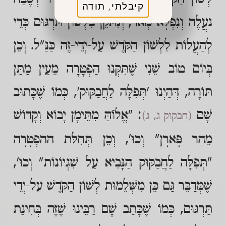
קיבלתי, תודה
נַעֲלֶה וְנִפְלָא מְאֹד, וְנִתַּקֵּן בִּלְשׁוֹן תַּרְגּוּם כְּדֵי
לְהַעֲלוֹת לִלְשׁוֹן הַקֹּדֶשׁ עַל-יְדֵי-זֶה כַּנַּ"ל. וְכֵן
בְּיוֹם טוֹב שֵׁנִי שֶׁתִּקְּנוּ הַפְטָרָה מֵעֵין מַתַּן
תּוֹרָה, דְּהַיְנוּ 'תְּפִלָּה לַחֲבַקּוּק', כְּמוֹ שֶׁכָּתוּב
שָׁם
: "אֱלֹוֹהַּ מִתֵּימָן יָבוֹא וְקָדוֹשׁ
(חבקוק ג, ג)
מֵהַר פָּארָן" וְכוּ', וְכֵן תְּחִלַּת הַהַפְטָרָה
"תְּפִלָּה לַחֲבַקּוּק הַנָּבִיא עַל שִׁגְיוֹנוֹת" וְכוּ',
שֶׁמְּדַבֵּר גַּם כֵּן מִשְּׁלֵמוּת לְשׁוֹן הַקֹּדֶשׁ עַל-יְדֵי
תַּרְגּוּם, כְּמוֹ שֶׁכָּתַב שָׁם רַבֵּינוּ שֶׁזֶּה בְּחִינַת