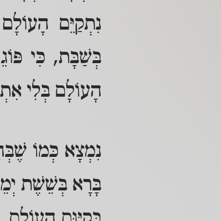
נִתְקַיֵּם הָעוֹלָ
בְּשַׁבָּת, כִּי פּוֹ
הָעוֹלָם בְּלִי אִתְע
נִמְצָא כְּמוֹ שֶׁבּ
בָּרָא בְּשֵׁשֶׁת יְמֵ
בְּקִיּוּם הָעוֹלָם,