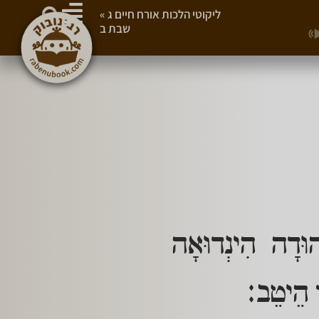
ליקוטי הלכות אורח חיים ג
»
שבת ב
הוּדָה הִינְדוּאָה
ר הֵיטֵב: