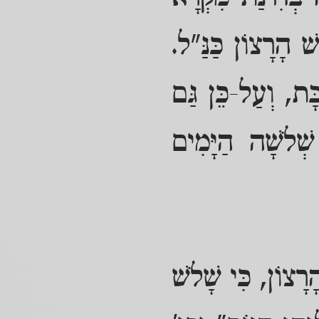
 הָרָצוֹן כַּנַּ"ל.
ָת, וְעַל-כֵּן גַּם
שְׁלֹשָׁה הַיָּמִים
רָצוֹן, כִּי שָׁלֹשׁ