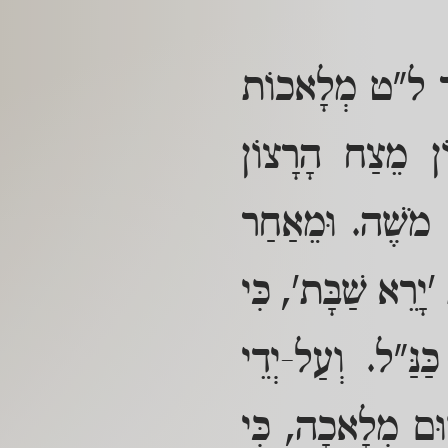
וּר ל"ט מְלָאכוֹת
וֹן מֵצַח הָרָצוֹן
ּת מֹשֶׁה. וּמֵאַחַר
'יָרֵא שַׁבָּת', כִּי
ַנַּ"ל. וְעַל-יְדֵי
ׁוּם מְלָאכָה, כִּי