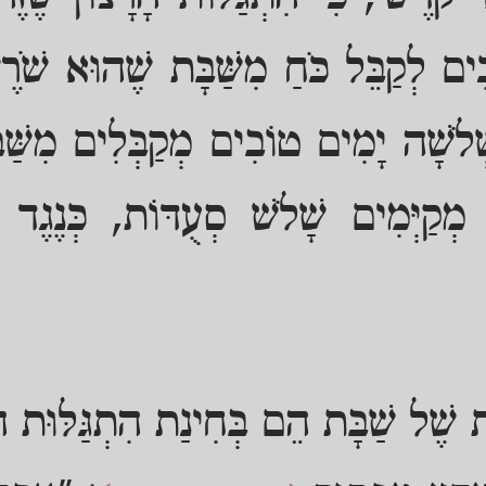
ם לְקַבֵּל כֹּחַ מִשַּׁבָּת שֶׁהוּא שֹׁרֶשׁ
ְׁלֹשָׁה יָמִים טוֹבִים מְקַבְּלִים מִשַּׁבּ
ֹ מְקַיְּמִים שָׁלֹשׁ סְעֻדּוֹת, כְּנֶגֶד 
ת שֶׁל שַׁבָּת הֵם בְּחִינַת הִתְגַּלּוּת הָ