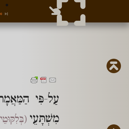
00
עַל-פִּי הַמַּאֲמָר
מִשְׁתָּעֵי
(בְּלִקּוּטֵי