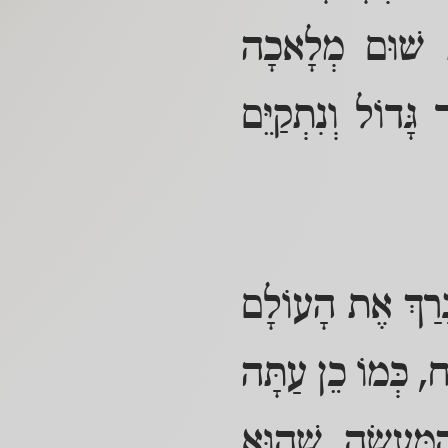
ֹת שׁוּם מְלָאכָה
גָּדוֹל וְנִתְקַיֵּם
ָּרַךְ אֶת הָעוֹלָם
ָח, כְּמוֹ כֵן עַתָּה
ַמַּעֲשֶׂה, שֶׁהוּא