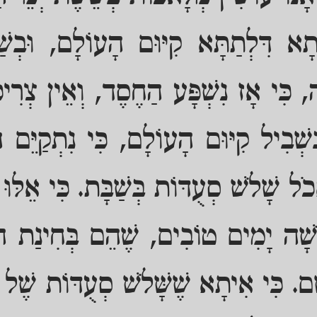
תָא דִּלְתַתָּא קִיּוּם הָעוֹלָם, וּבְשׁ
 כִּי אָז נִשְׁפָּע הַחֶסֶד, וְאֵין צְרִיכ
ִשְׁבִיל קִיּוּם הָעוֹלָם, כִּי נִתְקַיֵּם ה
כֹל שָׁלֹשׁ סְעֻדּוֹת בְּשַׁבָּת. כִּי אֵלּוּ
ֹשָׁה יָמִים טוֹבִים, שֶׁהֵם בְּחִינַת הִת
ָם. כִּי אִיתָא שֶׁשָּׁלֹשׁ סְעֻדּוֹת שֶׁל 