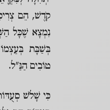
קֹדֶשׁ, הֵם צְרִיכִי
נִמְצָא שֶׁכָּל הַשּ
בְּשַׁבָּת בְּעַצְמו
טוֹבִים הַנַּ"ל.
כִּי שָׁלֹשׁ סְעֻדּוֹ