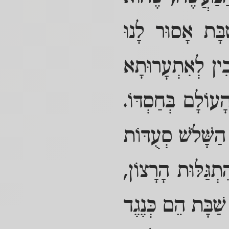
ַבָּת אָסוּר לָנוּ
ִין לְאִתְעָרוּתָא
ָעוֹלָם בְּחַסְדּוֹ.
 הַשָּׁלֹשׁ סְעֻדּוֹת
ְגַּלּוּת הָרָצוֹן,
שַׁבָּת הֵם כְּנֶגֶד