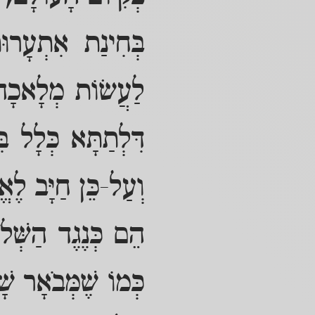
בְּחִינַת אִתְעָרוּ
לַעֲשׂוֹת מְלָאכָה,
דִּלְתַתָּא כְּלָל בּ
וְעַל-כֵּן חַיָּב לֶאֱ
הֵם כְּנֶגֶד הַשְּׁל
כְּמוֹ שֶׁמְּבֹאָר שׁ