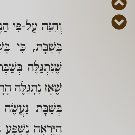
וְהִנֵּה עַל-פִּי 
בְּשַׁבָּת, כִּי בּ
שֶׁנִּתְגַּלֶּה בְּשׁ
שֶׁאָז נִתְגַּלֶּה הָר
בְּשַׁבָּת נַעֲשֶׂה 
הַיִּרְאָה נִשְׁפָּע