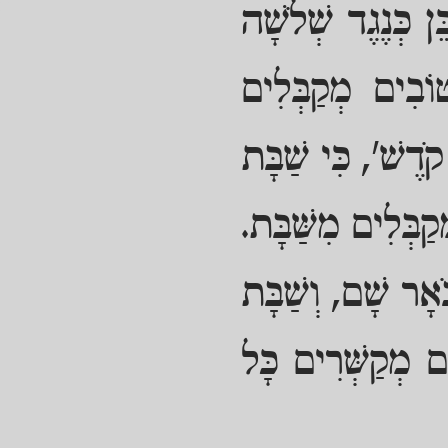
 כְּנֶגֶד שְׁלֹשָׁה
ֹבִים מְקַבְּלִים
קֹדֶשׁ', כִּי שַׁבָּת
בְּלִים מִשַּׁבָּת.
ֹאָר שָׁם, וְשַׁבָּת
ם מְקַשְּׁרִים כָּל