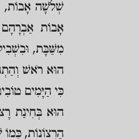
שְׁלֹשָׁה אָבוֹת, וְ
אָבוֹת אַבְרָהָם י
מִשַּׁבָּת, וּבִשְׁבִי
הוּא רֹאשׁ וְהַתְחָל
כִּי הַיָּמִים טוֹבִי
הוּא בְּחִינַת רָצוֹ
הָרְצוֹנוֹת, כְּמוֹ ש