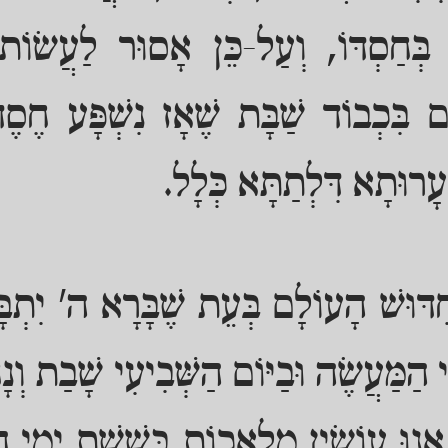
ם בְּחַסְדּוֹ, וְעַל-כֵּן אָסוּר לַעֲשׂו
גֵם בִּכְבוֹד שַׁבָּת שֶׁאָז נִשְׁפָּע חֶסֶד 
ָרוּתָא דִּלְתַתָּא כְּלָל.
ְחִדּוּשׁ הָעוֹלָם בְּעֵת שֶׁבָּרָא ה' יִתְב
י הַמַּעֲשֶׂה וּבַיּוֹם הַשְּׁבִיעִי שָׁבַת וְנ
 אָנוּ עוֹשִׂין מְלָאכוֹת בְּשֵׁשֶׁת יְמֵי ה