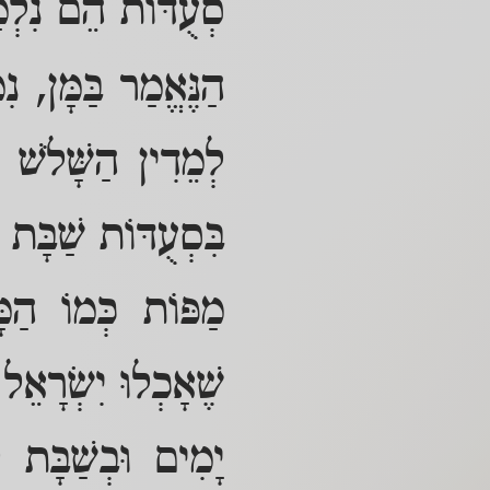
סְעֻדּוֹת הֵם נִלְמ
הַנֶּאֱמַר בַּמָּן, נ
לְמֵדִין הַשָּׁלֹשׁ 
בִּסְעֻדּוֹת שַׁבָּת ז
מַפּוֹת כְּמוֹ הַמָּ
שֶׁאָכְלוּ יִשְׂרָאֵל
יָמִים וּבְשַׁבָּת 