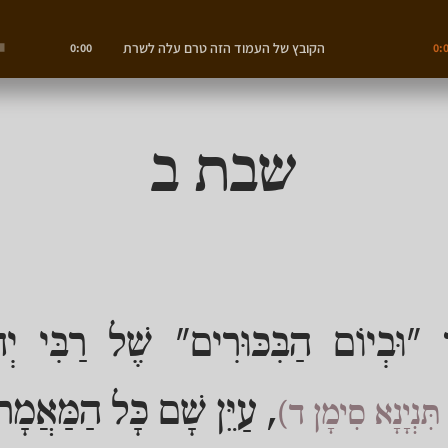
הקובץ של העמוד הזה טרם עלה לשרת
0:00
0:
שבת ב
 "וּבְיוֹם הַבִּכּוּרִים" שֶׁל רַבִּי יְ
, עַיֵּן שָׁם כָּל הַמַּאֲמָ
 תִּנְיָנָא סִימָן ד)