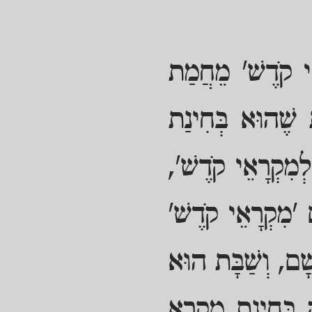
ֵי קֹדֶשׁ' מֵחֲמַת
שֶׁהוּא בְּחִינַת
לְמִקְרָאֵי קֹדֶשׁ',
 'מִקְרָאֵי קֹדֶשׁ'
ָׁם, וְשַׁבָּת הוּא
ֶה בְּחִינַת מִקְרָא