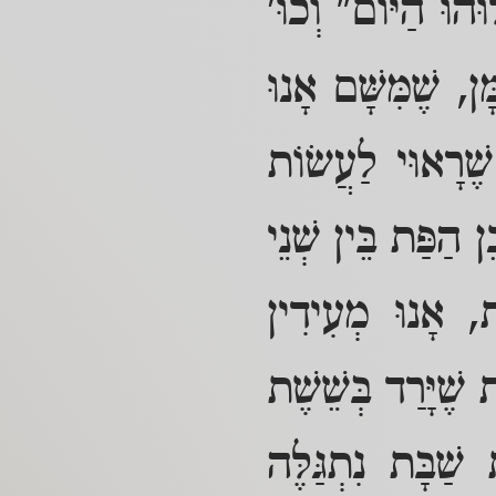
הוּ הַיּוֹם" וְכוּ'
ן, שֶׁמִּשָּׁם אָנוּ
שֶׁרָאוּי לַעֲשׂוֹת
ן הַפַּת בֵּין שְׁנֵי
ָת, אָנוּ מְעִידִין
שֶׁיָּרַד בְּשֵׁשֶׁת
ַׁבָּת נִתְגַּלֶּה