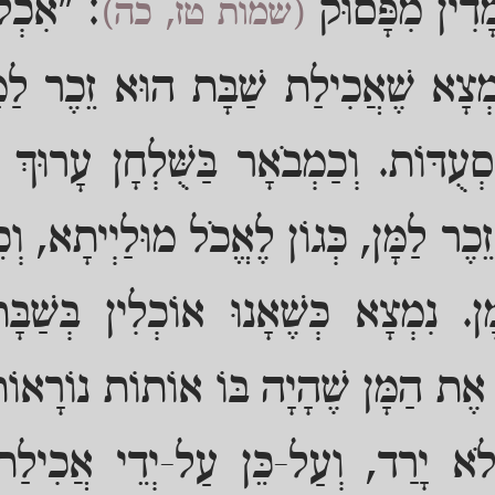
ָדִין מִפָּסוּק
: "אִכְלוּ
(שמות טז, כה)
ִמְצָא שֶׁאֲכִילַת שַׁבָּת הוּא זֵכֶר לַמָּ
סְעֻדּוֹת. וְכַמְבֹאָר בַּשֻּׁלְחָן עָרוּךְ 
ֵכֶר לַמָּן, כְּגוֹן לֶאֱכֹל מוּלַיְיתָא, וְכֵ
ן. נִמְצָא כְּשֶׁאָנוּ אוֹכְלִין בְּשַׁבּ
 אֶת הַמָּן שֶׁהָיָה בּוֹ אוֹתוֹת נוֹרָאוֹת 
לֹא יָרַד, וְעַל-כֵּן עַל-יְדֵי אֲכִילַת ש