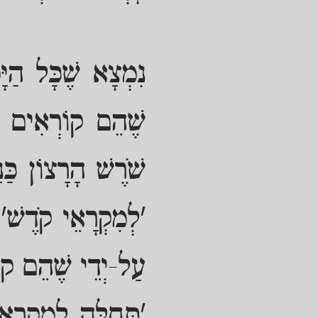
נִמְצָא שֶׁכָּל הַי
שֶׁהֵם קוֹרְאִים א
שֹׁרֶשׁ הָרָצוֹן כַּנ
'לְמִקְרָאֵי קֹדֶשׁ'
עַל-יְדֵי שֶׁהֵם קוֹ
'תְּחִלָּה לְמִקְרָאֵ