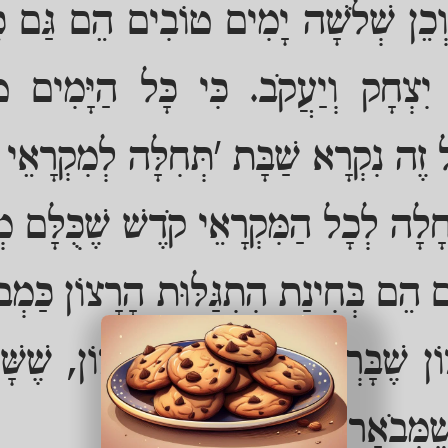
כֵן שְׁלֹשָׁה יָמִים טוֹבִים הֵם גַּם כֵּן
ִצְחָק וְיַעֲקֹב. כִּי כָּל הַיָּמִים טו
ל זֶה נִקְרָא שַׁבָּת 'תְּחִלָּה לְמִקְרָאֵי 
ָה לְכָל הַמִּקְרָאֵי קֹדֶשׁ שֶׁכֻּלָּם מְקַ
ם הֵם בְּחִינַת הִתְגַּלּוּת הָרָצוֹן כַּמְב
ן שֶׁבָּרְצוֹנוֹת, שֹׁרֶשׁ הָרָצוֹן, שֶׁשָּׁ
ֶׁמְּבֹאָר שָׁם.