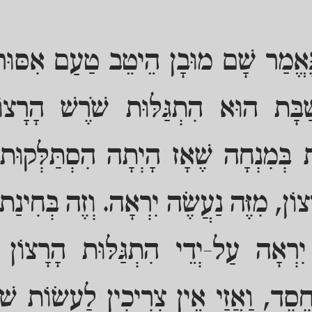
הַנֶּאֱמַר שָׁם מוּבָן הֵיטֵב טַעַם אִסּ
ְשַׁבָּת הוּא הִתְגַּלּוּת שֹׁרֶשׁ הָרָצ
ַבָּת בְּמִנְחָה שֶׁאָז הָיְתָה הִסְתַּלְּקו
ָצוֹן, מִזֶּה נַעֲשֶׂה יִרְאָה. וְזֶה בְּחִינַת 
יִרְאָה עַל-יְדֵי הִתְגַּלּוּת הָרָצוֹן כּ
 חֶסֶד, וַאֲזַי אֵין צְרִיכִין לַעֲשׂוֹת ש