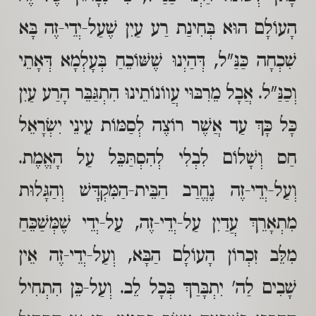
הָעוֹלָם הוּא בְּחִינַת רַע עַיִן שֶׁעַל-יְדֵי-זֶה בָּא
שִׁכְחָה כַּנַּ"ל, דְּהַיְנוּ שֶׁשּׁוֹכֵחַ בְּעָלְמָא דְּאָתֵי
וְכַנַּ"ל. אֲבָל מֵרִבּוּי עֲווֹנוֹתֵינוּ הִתְגַּבֵּר הָרַע עַיִן
כָּל כָּךְ עַד אֲשֶׁר רוֹצֶה לְסַמּוֹת עֵינֵי יִשְׂרָאֵל
חַס וְשָׁלוֹם לִבְלִי לְהִסְתַּכֵּל עַל הָאֱמֶת.
וְעַל-יְדֵי-זֶה נֶחֱרַב הַבֵּית-הַמִּקְדָּשׁ וְהַגָּלוּת
מִתְאָרֵךְ עֲדַיִן עַל-יְדֵי-זֶה, עַל-יְדֵי שֶׁמְּשַׁכֵּחַ
מִלֵּב זִכְרוֹן הָעוֹלָם הַבָּא, וְעַל-יְדֵי-זֶה אֵין
שָׁבִים לַה' יִתְבָּרַךְ בְּכָל לֵב. וְעַל-כֵּן הִתְחִיל