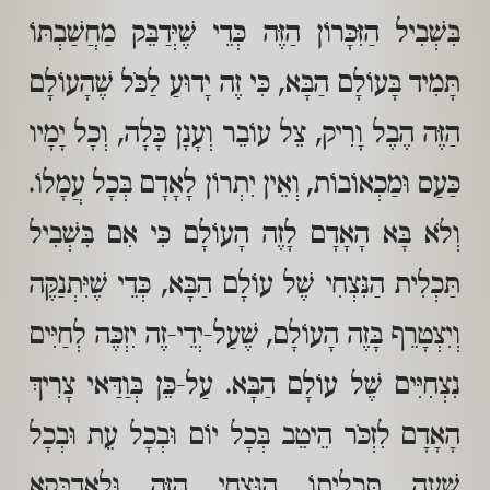
בִּשְׁבִיל הַזִּכָּרוֹן הַזֶּה כְּדֵי שֶׁיְּדַבֵּק מַחֲשַׁבְתּוֹ
תָּמִיד בָּעוֹלָם הַבָּא, כִּי זֶה יָדוּעַ לַכֹּל שֶׁהָעוֹלָם
הַזֶּה הֶבֶל וָרִיק, צֵל עוֹבֵר וְעָנָן כָּלָה, וְכָל יָמָיו
כַּעַס וּמַכְאוֹבוֹת, וְאֵין יִתְרוֹן לָאָדָם בְּכָל עֲמָלוֹ.
וְלֹא בָּא הָאָדָם לָזֶה הָעוֹלָם כִּי אִם בִּשְׁבִיל
תַּכְלִית הַנִּצְחִי שֶׁל עוֹלָם הַבָּא, כְּדֵי שֶׁיִּתְנַקֶּה
וְיִצְטָרֵף בָּזֶה הָעוֹלָם, שֶׁעַל-יְדֵי-זֶה יִזְכֶּה לְחַיִּים
נִצְחִיִּים שֶׁל עוֹלָם הַבָּא. עַל-כֵּן בְּוַדַּאי צָרִיךְ
הָאָדָם לִזְכֹּר הֵיטֵב בְּכָל יוֹם וּבְכָל עֵת וּבְכָל
שָׁעָה תַּכְלִיתוֹ הַנִּצְחִי הַזֶּה וּלְאַדְבָּקָא