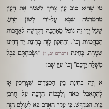
מִי שֶׁהוּא טוֹב עַיִן צָרִיךְ לִשְׁמֹר אֶת הָעַיִן
מֵהַמְדַמֶּה שֶׁבָּא עַל-יְדֵי לָשׁוֹן הָרָע,
שֶׁעַל-יְדֵי-זֶה נוֹפֵל מֵאַהֲבָה דִּקְדֻשָּׁה לְאַהֲבוֹת
הַבַּהֲמִיּוֹת וְכוּ'. וְהַתִּקּוּן לָזֶה בְּחִינַת יָד דְּהַיְנוּ
שִׂמְחָה. בְּחִינַת
"וּשְׂמַחְתֶּם בְּכָל
(דברים יב, ז)
מִשְׁלַח יֶדְכֶם" וְכוּ' עַיֵּן שָׁם:
א וְזֶה בְּחִינַת בֵּין הַמְצָרִים שֶׁצְּרִיכִין אָז
לְהִתְאַבֵּל מְאֹד וְלִבְכּוֹת הַרְבֵּה עַל חֻרְבַּן
בֵּית-הַמִּקְדָּשׁ. כִּי עִקַּר הָאָדָם בָּא לָעוֹלָם הַזֶּה