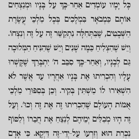
כָּל יָמָיו עוֹמְדִים אַחַר-כָּךְ עַל בָּנָיו וּמְנַצְּחִים
אוֹתָם כַּמְבֹאָר בִּמְלָכִים בְּכָל מַלְכֵי עֲשֶׂרֶת
הַשְּׁבָטִים, שֶׁבַּתְּחִלָּה נִתְקַשֵּׁר זֶה עַל זֶה וְנִצְּחוֹ.
וְיֵשׁ שֶׁהִצְלִיחַ כַּמָּה שָׁנִים וְיֵשׁ שֶׁהִנִּיחַ הַמְּלוּכָה
גַּם לְבָנָיו, וְאַחַר-כָּךְ סִבֵּב ה' יִתְבָּרַךְ שֶׁקָּשְׁרוּ
עָלָיו וְהִכְרִיתוּ אֶת בָּנָיו אַחֲרָיו עַד אֲשֶׁר לֹא
הִשְׁאִירוּ לוֹ מַשְׁתִּין בְּקִיר. וְכֵן בְּסִפּוּרֵי מַלְכֵי
אֻמּוֹת הָעוֹלָם שֶׁהִכְרִיתוּ זֶה אֶת זֶה וְכוּ'. וְעַל
זֶה הָיוּ מְבַלִּים יְמֵיהֶם לְנַצֵּחַ אֶת חֲבֵרוֹ וְלַסּוֹף
נִכְרַת הוּא וְזַרְעוֹ עַל-יְדֵי-זֶה דַּיְקָא. כִּי אָדָם