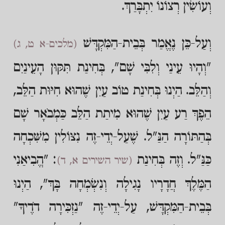
וְעוֹשִׂין רְצוֹנוֹ יִתְבָּרַךְ.
וְעַל-כֵּן נֶאֱמַר בְּבֵית-הַמִּקְדָּשׁ
(מלכים-א ט, ג)
"וְהָיוּ עֵינַי וְלִבִּי שָׁם", בְּחִינַת תִּקּוּן הָעֵינַיִם
וְהַלֵּב. הַיְנוּ בְּחִינַת טוֹב עַיִן שֶׁהוּא חִיּוּת הַלֵּב,
הֵפֶךְ רַע עַיִן שֶׁהוּא מִיתַת הַלֵּב כַּמְבֹאָר שָׁם
בְּהַתּוֹרָה הַנַּ"ל. שֶׁעַל-יְדֵי-זֶה נִצּוֹלִין מִשִּׁכְחָה
כַּנַּ"ל. וְזֶה בְּחִינַת
: "הֱבִיאַנִי
(שיר השירים א, ד)
הַמֶּלֶךְ חֲדָרָיו נָגִילָה וְנִשְׂמְחָה בָּךְ", הַיְנוּ
בְּבֵית-הַמִּקְדָּשׁ, עַל-יְדֵי-זֶה "נַזְכִּירָה דֹדֶיךָ"