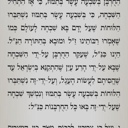
הַחֻרְבָּן בְּשִׁבְעָה עָשָׂר בְּתַמּוּז, כִּי אָז הִתְחִיל
הַשִּׁכְחָה, כִּי בְּשִׁבְעָה עָשָׂר בְּתַמּוּז נִשְׁתַּבְּרוּ
הַלּוּחוֹת שֶׁעַל יָדָם בָּא שִׁכְחָה לָעוֹלָם כְּמוֹ
שֶׁאָמְרוּ רַבּוֹתֵינוּ זַ"ל וּמוּבָא בְּהַתּוֹרָה הַנַּ"ל.
הַיְנוּ כַּנַּ"ל, שֶׁעִקַּר הַחֻרְבָּן עַל-יְדֵי הַשִּׁכְחָה
שֶׁבָּא עַל-יְדֵי הָרַע עַיִן שֶׁהִתְקַנֵּא בְּיִשְׂרָאֵל עַד
שֶׁהֱסִיתָם לַעֲשׂוֹת הָעֵגֶל, וְעַל-יְדֵי-זֶה נִשְׁתַּבְּרוּ
הַלּוּחוֹת בְּשִׁבְעָה עָשָׂר בְּתַמּוּז וְנִמְשַׁךְ שִׁכְחָה
שֶׁעַל-יְדֵי-זֶה בָּאוּ כָּל הַחֻרְבָּנוֹת כַּנַּ"ל: