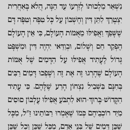
נִשְׁאַר מַלְכוּתוֹ לְזַרְעוֹ עַד הֵנָּה, הֲלֹא בָּאַחֲרִית
יִצְטָרֵךְ לִתֵּן דִּין וְחֶשְׁבּוֹן עַל כָּל טִפָּה וְטִפָּה דָּם
שֶׁשָּׁפַךְ וַאֲפִילּוּ מֵאֻמּוֹת הָעוֹלָם, כִּי אֵין הָעוֹלָם
הֶפְקֵר חַס וְשָׁלוֹם, וּבְוַדַּאי יִהְיֶה דִּין וּמִשְׁפָּט
גָּדוֹל לֶעָתִיד אֲפִילּוּ עַל הַדָּמִים שֶׁל אֻמּוֹת
הָעוֹלָם שֶׁהָרְגוּ זֶה אֶת זֶה וְשָׁפְכוּ דָּמִים רַבִּים
בְּחִנָּם בִּשְׁבִיל נִצְחוֹן הָרַע שֶׁלָּהֶם. כִּי עָתִיד
הַקָּדוֹשׁ-בָּרוּךְ-הוּא לִתְבֹּעַ אֲפִילּוּ עֶלְבּוֹן סוּסִים
מִיַּד רוֹכְבֵיהֶם כְּמוֹ שֶׁאָמְרוּ רַבּוֹתֵינוּ זַ"ל, מִכָּל
שֶׁכֵּן דָּמִים שֶׁל בְּנֵי אָדָם, מִכָּל שֶׁכֵּן וְכָל שֶׁכֵּן