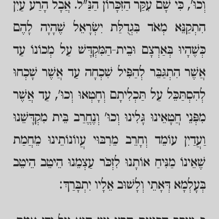
וְכוּ', כִּי שָׁם עִקַּר הַזִּכָּרוֹן הַנַּ"ל. אֲבָל הָרַע עַיִן
הִתְקַנֵּא מְאֹד בִּגְדֻלַּת יִשְׂרָאֵל שֶׁהָיָה לָהֶם
כְּשֶׁהָיוּ בְּאַרְצָם וּבֵית-הַמִּקְדָּשׁ עַל מְכוֹנוֹ עַד
אֲשֶׁר הִתְגַּבֵּר לְהַפִּיל שִׁכְחָה עַד אֲשֶׁר שָׁכְחוּ
לְהִסְתַּכֵּל עַל תַּכְלִיתָם וְחָטְאוּ וְכוּ', עַד אֲשֶׁר
מִפְּנֵי חֲטָאֵינוּ גָּלִינוּ וְכוּ' וְנֶחֱרַב בֵּית מִקְדָּשֵׁנוּ
וַעֲדַיִן עוֹמֵד וְחָרֵב מֵרִבּוּי עֲווֹנוֹתֵינוּ מֵחֲמַת
שֶׁאֵינוֹ מַנִּיחַ אוֹתָנוּ לִזְכֹּר עַצְמֵנוּ הֵיטֵב הֵיטֵב
בְּעָלְמָא דְּאָתֵי וְלָשׁוּב אֵלָיו יִתְבָּרַךְ: