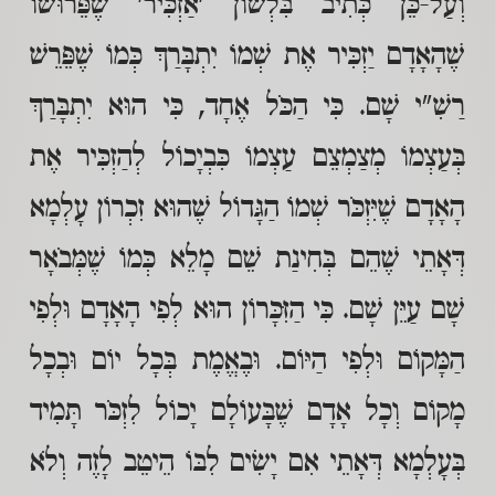
וְעַל-כֵּן כְּתִיב בִּלְשׁוֹן 'אַזְכִּיר' שֶׁפֵּרוּשׁוֹ
שֶׁהָאָדָם יַזְכִּיר אֶת שְׁמוֹ יִתְבָּרַךְ כְּמוֹ שֶׁפֵּרֵשׁ
רַשִׁ"י שָׁם. כִּי הַכֹּל אֶחָד, כִּי הוּא יִתְבָּרַךְ
בְּעַצְמוֹ מְצַמְצֵם עַצְמוֹ כִּבְיָכוֹל לְהַזְכִּיר אֶת
הָאָדָם שֶׁיִּזְכֹּר שְׁמוֹ הַגָּדוֹל שֶׁהוּא זִכְרוֹן עָלְמָא
דְּאָתֵי שֶׁהֵם בְּחִינַת שֵׁם מָלֵא כְּמוֹ שֶׁמְּבֹאָר
שָׁם עַיֵּן שָׁם. כִּי הַזִּכָּרוֹן הוּא לְפִי הָאָדָם וּלְפִי
הַמָּקוֹם וּלְפִי הַיּוֹם. וּבֶאֱמֶת בְּכָל יוֹם וּבְכָל
מָקוֹם וְכָל אָדָם שֶׁבָּעוֹלָם יָכוֹל לִזְכֹּר תָּמִיד
בְּעָלְמָא דְּאָתֵי אִם יָשִׂים לִבּוֹ הֵיטֵב לָזֶה וְלֹא