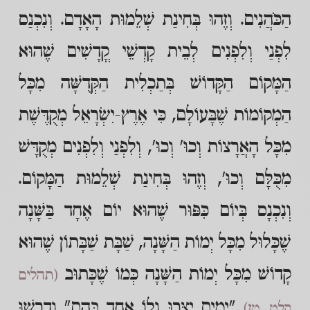
הַכֹּהֲנִים. וְזֶהוּ בְּחִינַת שְׁלֵמוּת הָאָדָם. וְנִכְנַס
לִפְנַי וְלִפְנִים לְבֵית קָדְשֵׁי קֳדָשִׁים שֶׁהוּא
הַמָּקוֹם הַקָּדוֹשׁ בְּתַכְלִית הַקְּדֻשָּׁה מִכָּל
הַמְקוֹמוֹת שֶׁבָּעוֹלָם, כִּי אֶרֶץ-יִשְׂרָאֵל מְקֻדֶּשֶׁת
מִכָּל הָאֲרָצוֹת וְכוּ' וְכוּ', וְלִפְנַי וְלִפְנִים מְקֻדָּשׁ
מִכֻּלָּם וְכוּ', וְזֶהוּ בְּחִינַת שְׁלֵמוּת הַמָּקוֹם.
וְנִכְנָס בְּיוֹם כִּפּוּר שֶׁהוּא יוֹם אֶחָד בַּשָּׁנָה
שֶׁכָּלוּל מִכָּל יְמוֹת הַשָּׁנָה, שַׁבָּת שַׁבָּתוֹן שֶׁהוּא
קָדוֹשׁ מִכָּל יְמוֹת הַשָּׁנָה כְּמוֹ שֶׁכָּתוּב
(תהלים
"יָמִים יֻצָּרוּ וְלוֹ אֶחָד בָּהֶם" וְדָרְשׁוּ
קלט, טז)