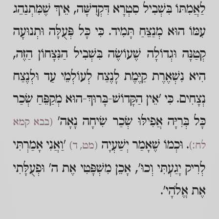
לַאֲמִתּוֹ בִּשְׁבִיל סִטְרָא דִּקְדֻשָּׁה, אֵיךְ שֶׁמִּתְנַהֵג
עִמּוֹ הוּא מְנַצֵּחַ תָּמִיד. כִּי כָּל פְּעֻלָּה וּתְנוּעָה
קְטַנָּה וּגְדוֹלָה שֶׁעוֹשֶׂה בִּשְׁבִיל הַנִּצָּחוֹן הַזֶּה,
הִיא נִשְׁאֶרֶת קַיֶּמֶת לָנֶצַח לְעוֹלְמֵי עַד וּלְנֶצַח
נְצָחִים. כִּי 'אֵין הַקָּדוֹשׁ-בָּרוּךְ-הוּא מְקַפֵּחַ שְׂכַר
כָּל בְּרִיָּה אֲפִילּוּ שְׂכַר שִׂיחָה נָאָה'
(בבא קמא
. וּכְמוֹ שֶׁאָמַר יְשַׁעְיָה
'וַאֲנִי אָמַרְתִּי
לח:)
(מט, ד)
לְרִיק יָגַעְתִּי וְכוּ', אָכֵן מִשְׁפָּטִי אֶת ה' וּפְעֻלָּתִי
אֶת אֱלֹהָי'.