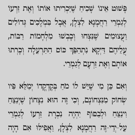
פָּשׁוּט אֵינוֹ שָׁכִיחַ שֶׁיַּכְרִיתוּ אוֹתוֹ וְאֶת זַרְעוֹ
לְגַמְרֵי רַחֲמָנָא לִצְלָן, אֲבָל בִּמְלָכִים גְּדוֹלִים
וַעֲצוּמִים שֶׁנִּצְּחוּ וְכָבְשׁוּ מִלְחָמוֹת רַבּוֹת,
עֲלֵיהֶם דַּיְקָא נִתְהַפֵּךְ כּוֹס הַתַּרְעֵלָה וְכָרְתוּ
אוֹתָם וְאֶת זַרְעָם לְגַמְרֵי.
וְאִם כֵּן מִי שֶׁיֵּשׁ לוֹ מֹחַ בְּקָדְקֳדוֹ יְמַלֵּא פִּיו
שְׂחוֹק מִנִּצְחוֹנָם, וְכִי זֶה הוּא נִצָּחוֹן שֶׁיְּנַצֵּחַ
וִינַצֵּחַ וּלְבַסּוֹף יִהְיֶה נִכְרָת זַרְעוֹ לְגַמְרֵי
עַל-יְדֵי-זֶה רַחֲמָנָא לִצְלָן, וַאֲפִילּוּ אִם הָיָה