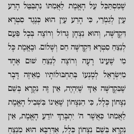
שֶׁמִּסְתַּכֵּל עַל הָאֱמֶת לַאֲמִתּוֹ נִתְבַּטֵּל הָרַע
עַיִן לְגַמְרֵי, כִּי הָרַע עַיִן הוּא כְּנֶגֶד סִטְרָא
דִּקְדֻשָּׁה, וְהוּא נַצְחָן גָּדוֹל וְרוֹצֶה בְּכָל פַּעַם
לְנַצֵּחַ סִטְרָא דִּקְדֻשָּׁה חַס וְשָׁלוֹם. וּבֶאֱמֶת כָּל
מִי שֶׁעֵינוֹ רָעָה וְרוֹצֶה לְנַצֵּחַ שׁוּם אֶחָד
מִיִּשְׂרָאֵל לְמָנְעוֹ בְּתַחְבּוּלוֹתָיו מֵאֵיזֶה דָּבָר
שֶׁבִּקְדֻשָּׁה אֵיךְ שֶׁיִּהְיֶה, אֵין זֶה נִקְרָא בְּשֵׁם
נִצָּחוֹן כְּלָל, כִּי הַנִּצָּחוֹן שֶׁאֵינוֹ בִּשְׁבִיל הָאֱמֶת
לַאֲמִתּוֹ כַּאֲשֶׁר ה' יִתְבָּרַךְ יוֹדֵעַ הָאֱמֶת, אֵין
נִקְרָא בְּשֵׁם נִצָּחוֹן כְּלָל, אַדְּרַבָּא הוּא מְנַצֵּחַ