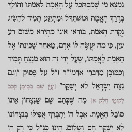
נִמְצָא מִי שֶׁמִּסְתַּכֵּל עַל הָאֱמֶת לַאֲמִתּוֹ וְהוֹלֵךְ
בְּדֶרֶךְ הָאֱמֶת וּמִשְׁתַּדֵּל וּמִתְיַגֵּעַ תָּמִיד לְהַשִּׂיג
נְקֻדַּת הָאֱמֶת, בְּוַדַּאי אֵינוֹ מִתְיָרֵא מִשּׁוּם רַע
עַיִן, כִּי מַה יַּעֲשֶׂה לוֹ אָדָם, מֵאַחַר שֶׁכַּוָּנָתוֹ אֶל
הָאֱמֶת לַאֲמִתּוֹ, שֶׁעַל-יְדֵי-זֶה הוּא מְנַצֵּחַ תָּמִיד
וְכַמּוּבָן מִדִּבְרֵי אַדְמוֹ"ר זַ"ל עַל פָּסוּק "וְגַם
נֵצַח יִשְׂרָאֵל לֹא יְשַׁקֵּר"
[עַיֵּן שָׁם בְּסִימָן קכב
מַה שֶּׁכָּתַב שָׁם שֶׁנִּצָּחוֹן אֵינוֹ
לִקּוּטֵי חֵלֶק א]
סוֹבֵל הָאֱמֶת. אֲבָל ה' יִתְבָּרַךְ אֲפִילּוּ בְּנִצְחוֹנוֹ
לֹא יְשַׁקֵּר חַס וְשָׁלוֹם. הַיְנוּ כַּנַּ"ל כִּי רַק ה'