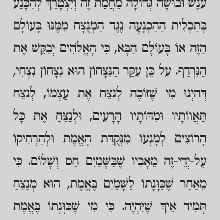
עֹנֶשׁ וּבוּשָׁה גְּדוֹלָה מֵחֲמַת זֶה וְיִצְטָרֵךְ לְהִכָּנַע
בְּתַכְלִית הַהַכְנָעָה נֶגֶד הַמְנֻצָּח מִמֶּנּוּ בָּעוֹלָם
הַזֶּה אוֹ בָּעוֹלָם הַבָּא, כִּי הָאֱלֹהִים יְבַקֵּשׁ אֶת
הַנִּרְדַף. עַל-כֵּן עִקַּר הַנִּצָּחוֹן הוּא נִצָּחוֹן נִצְחִי,
דְּהַיְנוּ מִי שֶׁזּוֹכֶה לְנַצֵּחַ אֶת עַצְמוֹ, לְנַצֵּחַ
תַּאֲווֹתָיו וּמִדּוֹתָיו הָרָעִים, וּלְנַצֵּחַ אֶת כָּל
הָרוֹצִים לְמָנְעוֹ מִנְּקֻדַּת הָאֱמֶת וּלְהַרְחִיקוֹ
עַל-יְדֵי-זֶה מֵאָבִיו שֶׁבַּשָּׁמַיִם חַס וְשָׁלוֹם. כִּי
מֵאַחַר שֶׁכַּוָּנָתוֹ לַשָּׁמַיִם בֶּאֱמֶת, הוּא מְנַצֵּחַ
תָּמִיד אֵיךְ שֶׁיִּהְיֶה. כִּי מִי שֶׁכַּוָּנָתוֹ בֶּאֱמֶת