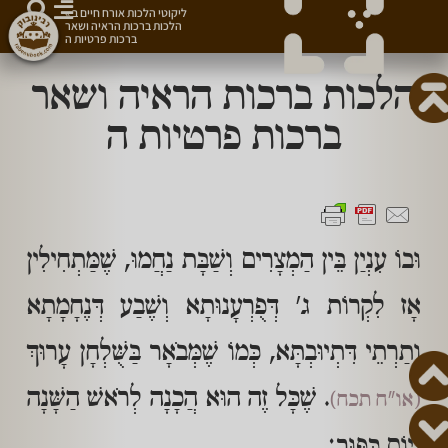
ליקוטי הלכות אורח חיים ב
»
הלכות ברכות הראיה ושאר
ברכות פרטיות ה
הלכות ברכות הראיה ושאר
ברכות פרטיות ה
וּבוֹ עִנְיַן בֵּין הַמְצָרִים וְשַׁבָּת נַחֲמוּ, שֶׁמַּתְחִילִין
אָז לִקְרוֹת ג' דְּפֻרְעָנוּתָא וְשֶׁבַע דְּנֶחָמָתָא
וְתַרְתֵי דִּתְיוּבְתָּא, כְּמוֹ שֶׁמְּבֹאָר בַּשֻּׁלְחָן עָרוּךְ
. שֶׁכָּל זֶה הוּא הֲכָנָה לְרֹאשׁ הַשָּׁנָה
(או"ח תכח)
וְיוֹם כִּפּוּר: