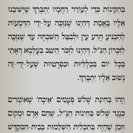
בְּהַקִּינוֹת כְּדֵי לְעוֹרֵר רַחֲמָיו יִתְבָּרַךְ שֶׁיְּשִׁיבֵנוּ
אֵלָיו בֶּאֱמֶת דְּהַיְנוּ שֶׁנִּזְכֶּה עַל-יְדֵי הַדְּמָעוֹת
לְהַכְנִיעַ הָרַע עַיִן וּלְבַטֵּל הַשִּׁכְחָה עַד שֶׁנִּזְכֶּה
לַזִּכָּרוֹן הַנַּ"ל. דְּהַיְנוּ לִזְכֹּר הֵיטֵב בְּעָלְמָא דְּאָתֵי
בְּכָל יוֹם בִּכְלָלִיּוּת וּבִפְרָטִיּוּת שֶׁעַל-יְדֵי-זֶה
נָשׁוּב אֵלָיו יִתְבָּרַךְ.
וְזֶהוּ בְּחִינַת שָׁלֹשׁ פְּעָמִים 'אֵיכָה' שֶׁאוֹמְרִים
כְּנֶגֶד שָׁלֹשׁ בְּחִינוֹת הַנַּ"ל, שֶׁהֵם אָדָם וּמָקוֹם
וּזְמַן שֶׁהָיָה בְּתַכְלִית הַשְּׁלֵמוּת בְּבֵית-הַמִּקְדָּשׁ