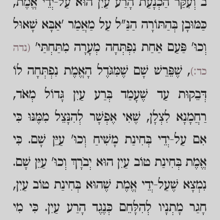
ב וְעִקַּר הַכְנָעַת הָרַע עַיִן הוּא עַל-יְדֵי אֱמֶת,
כַּמּוּבָן בְּהַתּוֹרָה הַנַּ"ל עַל מַאֲמַר 'אַבָּא שָׁאוּל
וְכוּ' פַּעַם אַחַת נִפְתְּחָה מְעָרָה מִתַּחְתַּי'
(נדה
, שֶׁפֵּרֵשׁ שָׁם שֶׁמִּגֹּדֶל הָאֱמֶת נִפְתְּחָה לוֹ
כד:)
דְּבֵקוּת עַד שֶׁעָמַד בְּרַע עַיִן גָּדוֹל מְאֹד,
רַחֲמָנָא לִצְלָן, שֶׁאִי אֶפְשָׁר לְהִנָּצֵל מִמֶּנּוּ כִּי
אִם עַל-יְדֵי בְּחִינַת מָשִׁיחַ וְכוּ' עַיֵּן שָׁם. כִּי
אֱמֶת בְּחִינַת טוֹב עַיִן הוּא יְבֹרָךְ וְכוּ' עַיֵּן שָׁם.
נִמְצָא שֶׁעַל-יְדֵי אֱמֶת שֶׁהוּא בְּחִינַת טוֹב עַיִן,
חָגַר מָתְנָיו לְהִלָּחֵם כְּנֶגֶד הָרַע עַיִן. כִּי מִי