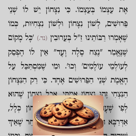
אֶת עַצְמוֹ בְּעַצְמוֹ. כִּי נִצָּחוֹן יֵשׁ לוֹ שְׁנֵי
פֵּרוּשִׁים, לְשׁוֹן נִצָּחוֹן וּלְשׁוֹן נִצְחִיּוּת, כְּמוֹ
שֶׁאָמְרוּ רַבּוֹתֵינוּ זַ"ל בְּעֵרוּבִין
'כָּל מָקוֹם
(נד.)
שֶׁנֶּאֱמַר "נֶצַח סֶלָה וָעֶד" אֵין לוֹ הֶפְסֵק
לְעוֹלְמֵי עוֹלָמִים' וְכוּ'. וּמִי שֶׁמִּסְתַּכֵּל עַל
הָאֱמֶת שְׁנֵי הַפֵּרוּשִׁים אֶחָד. כִּי רַק הַנִּצָּחוֹן
הַנִּצְחִי זֶהוּ נִצָּחוֹן אֲמִתִּי, אֲבָל נִצָּחוֹן שֶׁהוּא
לְפִי שָׁעָה בְּזֶה הָעוֹלָם אֵינוֹ נִצָּחוֹן כְּלָל,
אַדְּרַבָּא הוּא מְנַצֵּחַ אֶת עַצְמוֹ, מֵאַחַר שֶׁאֵיךְ