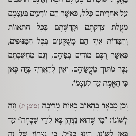
עַל אַחֲרִיתָם כְּלָל, כַּאֲשֶׁר הֵם יוֹדְעִים בְּעַצְמָם
מַעֲלַת צִדְקָתָם וּקְדֻשָּׁתָם בְּכָל הַתַּאֲווֹת
וְהַמִּדּוֹת אֵיךְ הֵם מְשֻׁקָּעִים בְּכָל הַטִּנּוּפִים,
כַּאֲשֶׁר רֻבָּם מוֹדִים בְּפִיהֶם, וְגַם מַחֲשַׁבְתָּם
נִכָּר מִתּוֹךְ מַעֲשֵׂיהֶם. וְאֵין לְהַאֲרִיךְ בָּזֶה כָּאן
כִּי הָאֱמֶת עֵד לְעַצְמוֹ.
וְכֵן מְבֹאָר בְּהָא"ב בְּאוֹת מְרִיבָה
וְזֶה
(סימן יג)
לְשׁוֹנוֹ: "מִי שֶׁהוּא נַצְחָן בָּא לִידֵי שִׁכְחָה" עַד
כָּאן לְשׁוֹנוֹ. הַיְנוּ כַּנַּ"ל, כִּי נִצָּחוֹן שֶׁל זֶה