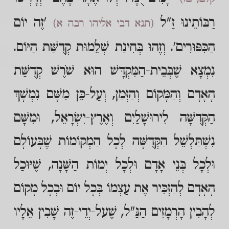
רַבּוֹתֵינוּ זַ"ל
'זֶה יוֹם
(תנא דבי אליהו רבה א)
הַכִּפּוּרִים'. וְזֶהוּ בְּחִינַת שְׁלֵמוּת קְדֻשַּׁת הַיּוֹם.
נִמְצָא שֶׁבְּבֵית-הַמִּקְדָּשׁ הוּא שֹׁרֶשׁ קְדֻשַּׁת
הָאָדָם וְהַמָּקוֹם וְהַזְּמַן, וְעַל-כֵּן מִשָּׁם נִמְשָׁךְ
הַקְּדֻשָּׁה לִירוּשָׁלַיִם וְאֶרֶץ-יִשְׂרָאֵל, וּמִשָּׁם
נִשְׁתַּלְשֵׁל הַקְּדֻשָּׁה לְכָל הַמְקוֹמוֹת שֶׁבָּעוֹלָם
וּלְכָל בְּנֵי אָדָם וּלְכָל יְמוֹת הַשָּׁנָה, שֶׁיּוּכַל
הָאָדָם לְהַזְכִּיר אֶת עַצְמוֹ בְּכָל יוֹם וּבְכָל מָקוֹם
לְהָבִין הָרְמָזִים הַנַּ"ל, שֶׁעַל-יְדֵי-זֶה שָׁבִין אֵלָיו