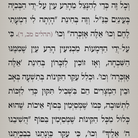
וְכָל זֶה כְּדֵי לְהִנָּצֵל מֵהָרַע עַיִן עַל-יְדֵי הַבְּכִיָּה
בָּעֵינַיִם כַּנַּ"ל. וְזֶה בְּחִינַת "הָיְתָה לִי דִמְעָתִי
לֶחֶם וְכוּ' אֵלֶּה אֶזְכְּרָה" וְכוּ'
. כִּי
(תהלים מב, ד)
עַל-יְדֵי הַדְּמָעוֹת מַכְנִיעִין הָרַע עַיִן שֶׁמִּמֶּנּוּ
הַשִּׁכְחָה, וְאָז זוֹכִין לְזִכָּרוֹן בְּחִינַת 'אֵלֶּה
אֶזְכְּרָה' וְכוּ'. וּכְלַל עִקַּר הַקִּינוֹת בְּתִשְׁעָה בְּאָב
וּבֵין הַמְצָרִים הֵם בִּשְׁבִיל תִּקּוּן כְּדֵי לִזְכּוֹת
לִתְשׁוּבָה, כְּמוֹ שֶׁמְּסַיְּמִין בְּסוֹף אֵיכוֹת שֶׁהוּא
כָּלוּל מִכָּל הַקִּינוֹת שֶׁמְּסַיְּמִין בַּסּוֹף "הֲשִׁיבֵנוּ
ה' אֵלֶיךָ" וְכוּ', כִּי עִקַּר כַּוָּנָתֵנוּ בִבְכִיָּתֵנוּ