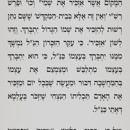
הַמָּקוֹם אֲשֶׁר אַזְכִּיר אֶת שְׁמִי" וְכוּ' וּפֵרֵשׁ
רַשִׁ"י 'וְאֵין זֶה אֶלָּא בְּבֵית-הַמִּקְדָּשׁ' שֶׁשָּׁם נִתַּן
רְשׁוּת לְהַזְכִּיר אֶת שְׁמוֹ הַגָּדוֹל יִתְבָּרַךְ. וְזֶהוּ
לְשׁוֹן 'אַזְכִּיר'. כִּי עִקַּר הַזִּכָּרוֹן הַנַּ"ל נִמְשָׁךְ
מִמֶּנּוּ יִתְבָּרַךְ בְּעַצְמוֹ כַּנַּ"ל, כִּי הוּא יִתְבָּרַךְ
בְּעַצְמוֹ מִתְלַבֵּשׁ וּמְצַמְצֵם אֶת עַצְמוֹ
בְּהַמַּחֲשָׁבָה דִּבּוּר וּמַעֲשֶׂה שֶׁבְּכָל יוֹם וּמַזְכִּיר
אֶת הָאָדָם תַּכְלִיתוֹ הַנִּצְחִי שֶׁיִּזְכֹּר בְּעָלְמָא
דְּאָתֵי כַּנַּ"ל.