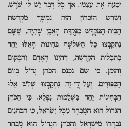
יַטְעֶה אֶת עַצְמוֹ. אַךְ כָּל דָּבָר יֵשׁ לוֹ שֹׁרֶשׁ.
וְשֹׁרֶשׁ הַזִּכָּרוֹן הַזֶּה נִמְשָׁךְ מִקְּדֻשַּׁת
הַבֵּית-הַמִּקְדָּשׁ מִנְּקֻדַּת הָאֶבֶן שְׁתִיָּה, שֶׁשָּׁם
נִתְקַבְּצוּ כָּל הַשְּׁלֹשָׁה בְּחִינוֹת הָאֵלּוּ יַחַד
בְּתַכְלִית הַקְּדֻשָּׁה, דְּהַיְנוּ הָאָדָם וְהַמָּקוֹם
וְהַזְּמַן. כִּי שָׁם נִכְנַס הַכֹּהֵן גָּדוֹל בְּיוֹם
הַכִּפּוּרִים. וְעַל-יְדֵי-זֶה נִתְקַבְּצוּ שְׁלֹשׁ אֵלּוּ
הַבְּחִינוֹת יַחַד בִּשְׁלֵמוּת נִפְלָא. כִּי הַכֹּהֵן
הַגָּדוֹל הוּא הַמֻּבְחָר מִכָּל יִשְׂרָאֵל, כִּי הַכֹּהֲנִים
נִבְחֲרוּ מִיִּשְׂרָאֵל וְהַכֹּהֵן הַגָּדוֹל הוּא מֻבְחַר