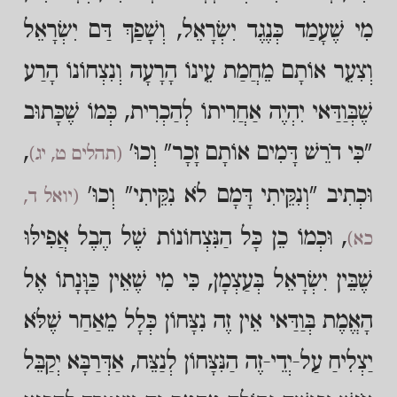
מִי שֶׁעָמַד כְּנֶגֶד יִשְׂרָאֵל, וְשָׁפַךְ דַּם יִשְׂרָאֵל
וְצִעֵר אוֹתָם מֵחֲמַת עֵינוֹ הָרָעָה וְנִצְחוֹנוֹ הָרַע
שֶׁבְּוַדַּאי יִהְיֶה אַחֲרִיתוֹ לְהַכְרִית, כְּמוֹ שֶׁכָּתוּב
"כִּי דֹרֵשׁ דָּמִים אוֹתָם זָכָר" וְכוּ'
,
(תהלים ט, יג)
וּכְתִיב "וְנִקֵּיתִי דָּמָם לֹא נִקֵּיתִי" וְכוּ'
(יואל ד,
, וּכְמוֹ כֵן כָּל הַנִּצְחוֹנוֹת שֶׁל הֶבֶל אֲפִילּוּ
כא)
שֶׁבֵּין יִשְׂרָאֵל בְּעַצְמָן, כִּי מִי שֶׁאֵין כַּוָּנָתוֹ אֶל
הָאֱמֶת בְּוַדַּאי אֵין זֶה נִצָּחוֹן כְּלָל מֵאַחַר שֶׁלֹּא
יַצְלִיחַ עַל-יְדֵי-זֶה הַנִּצָּחוֹן לְנַצֵּח, אַדְּרַבָּא יְקַבֵּל