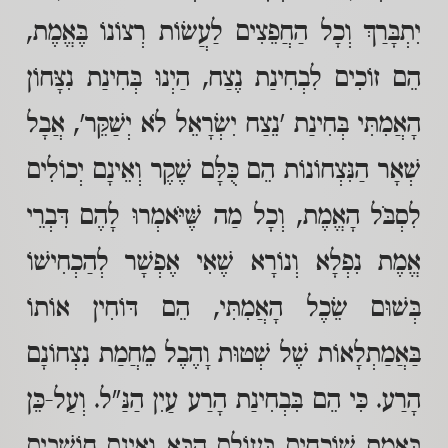
יִתְבָּרַךְ וְכָל הַחֲפֵצִים לַעֲשׂוֹת רְצוֹנוֹ בֶּאֱמֶת,
הֵם זוֹכִים לִבְחִינַת נֶצַח, הַיְנוּ בְּחִינַת נִצָּחוֹן
הָאֲמִתִּי בְּחִינַת 'נֵצַח יִשְׂרָאֵל לֹא יְשַׁקֵּר', אֲבָל
שְׁאָר הַנִּצְחוֹנוֹת הֵם כֻּלָּם שֶׁקֶר וְאֵינָם יְכוֹלִים
לִסְבֹּל הָאֱמֶת, וְכָל מַה שֶּׁיֹּאמְרוּ לָהֶם דִּבְרֵי
אֱמֶת נִפְלָא וְנוֹרָא שֶׁאִי אֶפְשָׁר לְהַכְחִישׁוֹ
בְּשׁוּם שֵׂכֶל הָאֲמִתִּי, הֵם דּוֹחִין אוֹתוֹ
בַּאֲמַתְלָאוֹת שֶׁל שְׁטוּת וָהֶבֶל מֵחֲמַת נִצְחוֹנָם
הָרַע. כִּי הֵם בִּבְחִינַת הָרַע עַיִן הַנַּ"ל. וְעַל-כֵּן
בֶּאֱמֶת שׁוֹכְחִים בָּעוֹלָם הַבָּא וְאֵינָם חוֹשְׁבִים