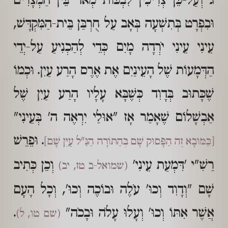
ג וְעַל-כֵּן צְרִיכִין לִבְכּוֹת מְאֹד בֵּין הַמְצָרִים
וּבִפְרָט בְּתִשְׁעָה בְּאָב עַל חֻרְבַּן בֵּית-הַמִּקְדָּשׁ,
עֵינִי עֵינִי יֹרְדָה מָיִם כְּדֵי לְהַכְנִיעַ עַל-יְדֵי
הַדְּמָעוֹת שֶׁל הָעֵינַיִם אֶת אֶרֶס הָרַע עַיִן. וּכְמוֹ
שֶׁכָּתוּב בְּדָוִד כְּשֶׁבָּא עָלָיו הָרַע עַיִן שֶׁל
אַבְשָׁלוֹם שֶׁאָמַר אָז "אוּלַי יִרְאֶה ה' בְּעֵינִי"
. וּפֵרֵשׁ
[כַּמּוּבָא זֶה הַפָּסוּק שָׁם בְּהַתּוֹרָה הַנַּ"ל עַיֵּן שָׁם]
רַשִׁ"י 'דִּמְעַת עֵינִי'
וְכֵן כְּתִיב
(שמואל-ב טז, יב)
שָׁם "וְדָוִד וְכוּ' עֹלֶה וּבוֹכֶה וְכוּ', וְכָל הָעָם
אֲשֶׁר אִתּוֹ וְכוּ' וְעָלוּ עָלֹה וּבָכֹה"
.
(שם טו, ל)