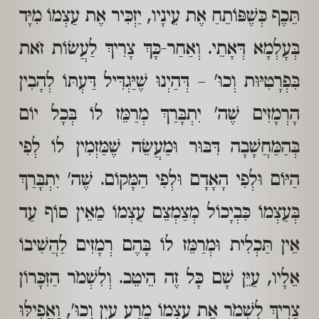
תֵּכֶף כְּשֶׁפּוֹתֵחַ אֶת עֵינָיו, יַזְכִּיר אֶת עַצְמוֹ מִיָּד
בְּעָלְמָא דְּאָתֵי. וְאַחַר-כָּךְ צָרִיךְ לַעֲשׂוֹת זֹאת
בִּפְרָטִיּוּת וְכוּ' – דְּהַיְנוּ שֶׁיַּגְדִּיל דַּעְתּוֹ לְהָבִין
הָרְמָזִים שֶׁה' יִתְבָּרַךְ מְרַמֵּז לוֹ בְּכָל יוֹם
בְּהַמַּחֲשָׁבָה דִּבּוּר וּמַעֲשֵׂה שֶׁמַּזְמִין לוֹ לְפִי
הַיּוֹם וּלְפִי הָאָדָם וּלְפִי הַמָּקוֹם. שֶׁה' יִתְבָּרַךְ
בְּעַצְמוֹ כִּבְיָכוֹל מְצַמְצֵם עַצְמוֹ מֵאֵין סוֹף עַד
אֵין תַּכְלִית וּמְרַמֵּז לוֹ בָּהֶם רְמָזִים לַהֲשִׁיבוֹ
אֵלָיו, עַיֵּן שָׁם כָּל זֶה הֵיטֵב. וְלִשְׁמֹר הַזִּכָּרוֹן
צָרִיךְ לִשְׁמֹר אֶת עַצְמוֹ מֵרַע עַיִן וְכוּ', וַאֲפִילּוּ