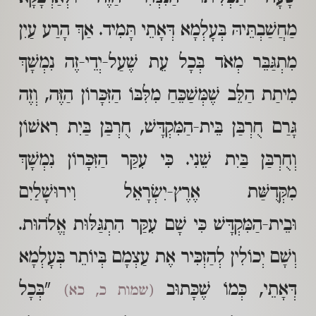
מַחֲשַׁבְתֵּיהּ בְּעָלְמָא דְּאָתֵי תָּמִיד. אַךְ הָרַע עַיִן
מִתְגַּבֵּר מְאֹד בְּכָל עֵת שֶׁעַל-יְדֵי-זֶה נִמְשָׁךְ
מִיתַת הַלֵּב שֶׁמְּשַׁכֵּחַ מִלִּבּוֹ הַזִּכָּרוֹן הַזֶּה, וְזֶה
גָּרַם חֻרְבַּן בֵּית-הַמִּקְדָּשׁ, חֻרְבַּן בַּיִת רִאשׁוֹן
וְחֻרְבַּן בַּיִת שֵׁנִי. כִּי עִקַּר הַזִּכָּרוֹן נִמְשָׁךְ
מִקְּדֻשַּׁת אֶרֶץ-יִשְׂרָאֵל וִירוּשָׁלַיִם
וּבֵית-הַמִּקְדָּשׁ כִּי שָׁם עִקַּר הִתְגַּלּוּת אֱלֹהוּת.
וְשָׁם יְכוֹלִין לְהַזְכִּיר אֶת עַצְמָם בְּיוֹתֵר בְּעָלְמָא
דְּאָתֵי, כְּמוֹ שֶׁכָּתוּב
"בְּכָל
(שמות כ, כא)