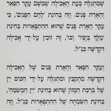
שֶׁמִּתְגַּלֶּה בְּעֵת הָאֲכִילָה שֶׁמִּשָּׁם עִקַּר הַפְּאֵר
וְהֶאָרַת פָּנִים. וְזֶה בְּחִינַת 'לֶחֶם הַפָּנִים', כִּי
עִקַּר הֶאָרַת פָּנִים שֶׁהוּא הַהִתְפָּאֲרוּת בְּחִינַת
'מֶלֶךְ בְּיָפְיוֹ' וְכוּ', זֶה זוֹכִין עַל-יְדֵי אֲכִילָה
דִּקְדֻשָּׁה כַּנַּ"ל.
וְעִקַּר הַפְּאֵר וְהֶאָרַת פָּנִים שֶׁל הָאֲכִילָה
דִּקְדֻשָּׁה מִתְקַבֵּץ וּמִתְגַּלֶּה עַל-יְדֵי הַכּוֹס יַיִן
שֶׁל בִּרְכַּת הַמָּזוֹן שֶׁהוּא בְּחִינַת 'יַיִן הַמְשַׂמֵּחַ',
בְּחִינַת הַשִּׂמְחָה שֶׁל הַהִתְפָּאֲרוּת כַּנַּ"ל. וְזֶה