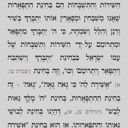
הַשִּׁירוֹת וְהַתִּשְׁבָּחוֹת הֵם בְּחִינַת הִתְפָּאֲרוּת
שֶׁאָנוּ מְשַׁבְּחִין וּמְפָאֲרִין אוֹתוֹ יִתְבָּרַךְ בְּשִׁיר
וְרַנֵן וְהַלֵּל וְשִׂמְחָה, כִּי ה' יִתְבָּרַךְ מִתְפָּאֵר
וּמִתְרוֹמֵם עַל-יְדֵי הַשִּׁירוֹת וְתִשְׁבָּחוֹת שֶׁל
עַמּוֹ יִשְׂרָאֵל בִּבְחִינַת 'יִתְבָּרַךְ וְיִשְׁתַּבַּח
וְיִתְפָּאֵר וְיִתְרוֹמֵם' וְכוּ', וְזֶה בְּחִינַת
(שמות טו,
"אָשִׁירָה לַה' כִּי גָאֹה גָּאָה", 'גָאֹה' – זֶה
א)
בְּחִינַת הַהִתְפָּאֲרוּת, בְּחִינַת "ה' מָלָךְ גֵּאוּת
לָבֵשׁ"
, דְּהַיְנוּ בְּחִינַת לְבוּשֵׁי
(תהלים צג, א)
גַּאֲוָתוֹ וְהִתְפָּאֲרוּתוֹ. אָז הוּא בְּחִינַת "אָשִׁירָה