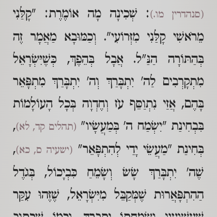
: שְׁכִינָה מָה אוֹמֶרֶת: "קָלַּנִי
(סנהדרין מו.)
מֵרֹאשִׁי קָלַּנִי מִזְּרוֹעִי". וְכַמּוּבָא מַאֲמָר זֶה
בְּהַתּוֹרָה הַנַּ"ל. אֲבָל בְּהֵפֶךְ, כְּשֶׁיִּשְׂרָאֵל
מִתְקָרְבִים לַה' יִתְבָּרַךְ וְה' יִתְבָּרַךְ מִתְפָּאֵר
בָּהֶם, אֲזַי נִתְוַסֵּף עֹז וְחֶדְוָה בְּכָל הָעוֹלָמוֹת
בִּבְחִינַת "יִשְׂמַח ה' בְּמַעֲשָׂיו"
,
(תהלים קד, לא)
בְּחִינַת "מַעֲשֵׂי יָדַי לְהִתְפָּאֵר"
,
(ישעיה ס, כא)
שֶׁה' יִתְבָּרַךְ שָׂשׂ וְשָׂמֵחַ כִּבְיָכוֹל, בְּגֹדֶל
הַהִתְפָּאֲרוּת שֶׁמְּקַבֵּל מִיִּשְׂרָאֵל, שֶׁזֶּהוּ עִקַּר