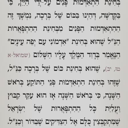
בְּחִינַת הִתְאַדְּמוּת פָּנִים עַל-יְדֵי הַיַּיִן, כִּי
בַּקְּדֻשָּׁה, דְּהַיְנוּ בַּכּוֹס שֶׁל בְּרָכָה, נִמְשָׁךְ זֶה
הַהִתְאַדְּמוּת הַפָּנִים מִבְּחִינַת הַהִתְפָּאֲרוּת
הַנַּ"ל שֶׁהוּא בְּחִינַת "אַדְמוֹנִי עִם יְפֵה עֵינָיִם"
הַנֶּאֱמַר בְּדָוִד הַמֶּלֶךְ עָלָיו הַשָּׁלוֹם
(שמואל-א
, שֶׁהוּא בְּחִינַת כּוֹס שֶׁל בְּרָכָה כַּנַּ"ל,
טז, יב)
שֶׁזֶּהוּ בְּחִינַת הִתְאַדְּמוּת פְּנֵי הַתּוֹקֵעַ בְּרֹאשׁ
הַשָּׁנָה, כִּי בְּרֹאשׁ הַשָּׁנָה אָז הוּא עִקַּר קִבּוּץ
וַעֲלִיַּת כָּל הַהִתְפָּאֲרוּת שֶׁל יִשְׂרָאֵל
שֶׁמִּתְקַבְּצִין כֻּלָּם אֶל הַצַּדִּיקִים שֶׁבַּדּוֹר וְכַנַּ"ל.