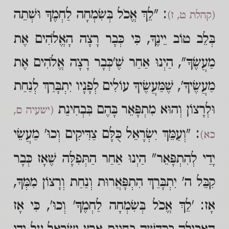
: "לֵךְ אֱכֹל בְּשִׂמְחָה לַחְמֶךָ וּשְׁתֵה
(קהלת ט, ז)
בְּלֵב טוֹב יֵינֶךָ, כִּי כְּבָר רָצָה הָאֱלֹהִים אֶת
מַעֲשֶׂךָ", הַיְנוּ אַחַר שֶׁ'כְּבָר רָצָה אֱלֹהִים אֶת
מַעֲשֶׂיךָ', שֶׁמַּעֲשֶׂיךָ עוֹלִים לְפָנָיו יִתְבָּרַךְ לְנַחַת
וּלְרָצוֹן וְהוּא מִתְפָּאֵר בָּהֶם בִּבְחִינַת
(ישעיה ס,
: "וְעַמֵּךְ יִשְׂרָאֵל כֻּלָּם צַדִּיקִים וְכוּ' מַעֲשֵׂי
כא)
יָדַי לְהִתְפָּאֵר" הַיְנוּ אַחַר הַתְּפִלָּה שֶׁאָז כְּבָר
קִבֵּל ה' יִתְבָּרַךְ הִתְפָּאֲרוּת וְנַחַת וְרָצוֹן מִמְּךָ,
אָז: 'לֵךְ אֱכֹל בְּשִׂמְחָה לַחְמֶךָ' וְכוּ', כִּי אָז