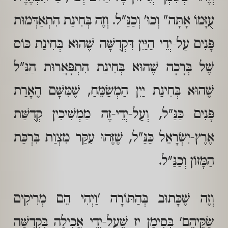
עֻזָּמוֹ אָתָּה" וְכוּ' וְכַנַּ"ל. וְזֶה בְּחִינַת הִתְאַדְּמוּת
פָּנִים עַל-יְדֵי הַיַּיִן דִּקְדֻשָּׁה שֶׁהוּא בְּחִינַת כּוֹס
שֶׁל בְּרָכָה שֶׁהוּא בְּחִינַת הִתְפָּאֲרוּת הַנַּ"ל
שֶׁהוּא בְּחִינַת יַיִן הַמְשַׂמֵּחַ, שֶׁמִּשָּׁם הֶאָרַת
פָּנִים כַּנַּ"ל, וְעַל-יְדֵי-זֶה מַמְשִׁיכִין קְדֻשַּׁת
אֶרֶץ-יִשְׂרָאֵל כַּנַּ"ל, שֶׁזֶּהוּ עִקַּר מִצְוַת בִּרְכַּת
הַמָּזוֹן וְכַנַּ"ל.
וְזֶה שֶׁכָּתוּב בְּהַתּוֹרָה 'וַיְהִי הֵם מְרִיקִים
שַׂקֵּיהֶם' בְּסִימָן יז שֶׁעַל-יְדֵי אֲכִילָה בִּקְדֻשָּׁה