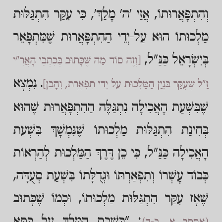
וְהִתְפָּאֲרוּתוֹ, אֲזַי 'ה' מָלַךְ', כִּי עִקַּר הִתְגַּלּוּת
מַלְכוּתוֹ הוּא עַל-יְדֵי הַהִתְפָּאֲרוּת שֶׁמִּתְפָּאֵר
בְּיִשְׂרָאֵל כַּנַּ"ל,
[וְזֶה סוֹד מַה שֶּׁכָּתוּב בְּכִתְבֵי הָאֲרִ"י
. נִמְצָא
זַ"ל שֶׁעִקַּר בִּנְיַן הַמַּלְכוּת עַל-יְדֵי תִּפְאֶרֶת, וְהָבֵן]
שֶׁבִּשְׁעַת הָאֲכִילָה נִתְגַּלֶּה הַהִתְפָּאֲרוּת שֶׁהוּא
בְּחִינַת הִתְגַּלּוּת מַלְכוּתוֹ שֶׁנִּמְשָׁךְ בִּשְׁעַת
הָאֲכִילָה כַּנַּ"ל, כִּי כֵן דֶּרֶךְ הַמַּלְכוּת לְהַרְאוֹת
כְּבוֹד עָשְׁרוֹ וְתִפְאַרְתּוֹ וּגְדֻלָּתוֹ בִּשְׁעַת סְעֻדָּה,
שֶׁאָז עִקַּר הִתְגַּלּוּת מַלְכוּתוֹ, וּכְמוֹ שֶׁכָּתוּב
: "כְּשֶׁבֶת הַמֶּלֶךְ עַל כִּסֵּא