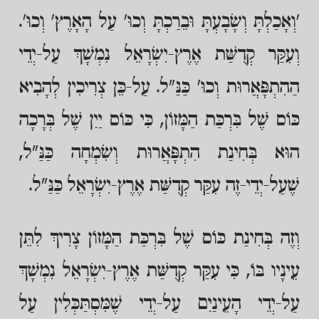
'וְאָכַלְתָּ וְשָׂבָעְתָּ וּבֵרַכְתָּ וְכוּ' עַל הָאָרֶץ' וְכוּ'.
וְעִקַּר קְדֻשַּׁת אֶרֶץ-יִשְׂרָאֵל נִמְשָׁךְ עַל-יְדֵי
הַהִתְפָּאֲרוּת וְכוּ' כַּנַּ"ל. עַל-כֵּן צְרִיכִין לְהָבִיא
כּוֹס שֶׁל בִּרְכַּת הַמָּזוֹן, כִּי כּוֹס יַיִן שֶׁל בְּרָכָה
הוּא בְּחִינַת הִתְפָּאֲרוּת וְשִׂמְחָה כַּנַּ"ל,
שֶׁעַל-יְדֵי-זֶה עִקַּר קְדֻשַּׁת אֶרֶץ-יִשְׂרָאֵל כַּנַּ"ל.
וְזֶה בְּחִינַת כּוֹס שֶׁל בִּרְכַּת הַמָּזוֹן צָרִיךְ לִתֵּן
עֵינָיו בּוֹ, כִּי עִקַּר קְדֻשַּׁת אֶרֶץ-יִשְׂרָאֵל נִמְשָׁךְ
עַל-יְדֵי הָעֵינַיִם עַל-יְדֵי שֶׁמִּסְתַּכְּלִין עַל