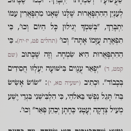
שַׁעֲשׁוּעָיו וְשִׂמְחָתוֹ יִתְבָּרַךְ. וּכְמוֹ שֶׁכָּתוּב
לְעִנְיַן הַהִתְפָּאֲרוּת שֶׁלָּנוּ שֶׁאָנוּ מִתְפָּאֲרִין עִמּוֹ
יִתְבָּרַךְ, "בְּשִׁמְךָ יְגִילוּן כָּל הַיּוֹם וְכוּ', כִּי
תִפְאֶרֶת עֻזָּמוֹ אָתָּה" וְכוּ'
. כִּי
(תהלים פט, יז-יח)
הַהִתְפָּאֲרוּת הִיא שִׂמְחָה. וְזֶה שֶׁכָּתוּב
(שם
"יְפָאֵר עֲנָוִים בִּישׁוּעָה יַעְלְזוּ חֲסִידִים
קמט, ד)
בְּכָבוֹד". וּכְתִיב
: "שׂוֹשׂ אָשִׂישׂ
(ישעיה סא, י)
בַּה' תָּגֵל נַפְשִׁי בֵּאלֹהַי, כִּי הִלְבִּישַׁנִי בִּגְדֵי יֶשַׁע
מְעִיל צְדָקָה יְעָטָנִי כֶּחָתָן יְכַהֵן פְּאֵר" וְכוּ'.