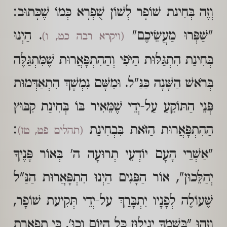
וְזֶה בְּחִינַת שׁוֹפָר לְשׁוֹן שֻׁפְרָא כְּמוֹ שֶׁכָּתוּב:
"שַׁפְּרוּ מַעֲשֵׂיכֶם"
. הַיְנוּ
(ויקרא רבה כט, ו)
בְּחִינַת הִתְגַּלּוּת הַיֹּפִי וְהַהִתְפָּאֲרוּת שֶׁמִּתְגַּלֶּה
בְּרֹאשׁ הַשָּׁנָה כַּנַּ"ל. וּמִשָּׁם נִמְשָׁךְ הִתְאַדְּמוּת
פְּנֵי הַתּוֹקֵעַ עַל-יְדֵי שֶׁמֵּאִיר בּוֹ בְּחִינַת קִבּוּץ
הַהִתְפָּאֲרוּת הַזֹּאת בִּבְחִינַת
:
(תהלים פט, טז)
"אַשְׁרֵי הָעָם יוֹדְעֵי תְרוּעָה ה' בְּאוֹר פָּנֶיךָ
יְהַלֵּכוּן", אוֹר הַפָּנִים הַיְנוּ הִתְפָּאֲרוּת הַנַּ"ל
שֶׁעוֹלֶה לְפָנָיו יִתְבָּרַךְ עַל-יְדֵי תְּקִיעַת שׁוֹפָר,
וְזֶהוּ "בְּשִׁמְךָ יְגִילוּן כָּל הַיּוֹם וְכוּ', כִּי תִפְאֶרֶת