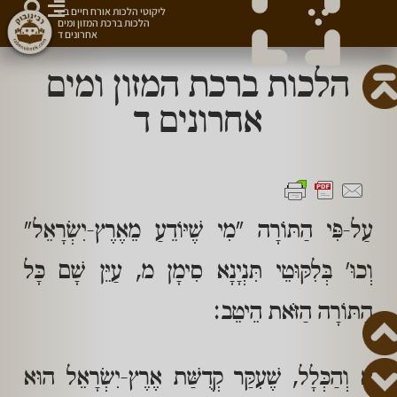
ליקוטי הלכות אורח חיים ב
»
הלכות ברכת המזון ומים
אחרונים ד
הלכות ברכת המזון ומים
אחרונים ד
עַל-פִּי הַתּוֹרָה "מִי שֶׁיּוֹדֵעַ מֵאֶרֶץ-יִשְׂרָאֵל"
וְכוּ' בְּלִקּוּטֵי תִּנְיָנָא סִימָן מ, עַיֵּן שָׁם כָּל
הַתּוֹרָה הַזֹּאת הֵיטֵב:
א וְהַכְּלָל, שֶׁעִקַּר קְדֻשַּׁת אֶרֶץ-יִשְׂרָאֵל הוּא