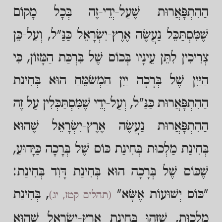
הַהִתְפָּאֲרוּת שֶׁעַל-יְדֵי-זֶה בְּכָל מָקוֹם
שֶׁמִּסְתַּכֵּל נַעֲשֶׂה אֶרֶץ-יִשְׂרָאֵל כַּנַּ"ל, וְעַל-כֵּן
צְרִיכִין לִתֵּן עֵינָיו בְּכוֹס שֶׁל בִּרְכַּת הַמָּזוֹן, כִּי
הַיַּיִן שֶׁל בְּרָכָה יַיִן הַמְשַׂמֵּחַ הוּא בְּחִינַת
הַהִתְפָּאֲרוּת כַּנַּ"ל, וְעַל-יְדֵי שֶׁמִּסְתַּכְּלִין עַל זֶה
הַהִתְפָּאֲרוּת נַעֲשֶׂה אֶרֶץ-יִשְׂרָאֵל שֶׁהוּא
בְּחִינַת מַלְכוּת בְּחִינַת כּוֹס שֶׁל בְּרָכָה כַּיָּדוּעַ,
שֶׁכּוֹס שֶׁל בְּרָכָה הוּא בְּחִינַת דָּוִד בְּחִינַת:
"כּוֹס יְשׁוּעוֹת אֶשָּׂא"
, בְּחִינַת
(תהלים קטז, יג)
מַלְכוּת, שֶׁזֶּהוּ בְּחִינַת אֶרֶץ-יִשְׂרָאֵל שֶׁהוּא