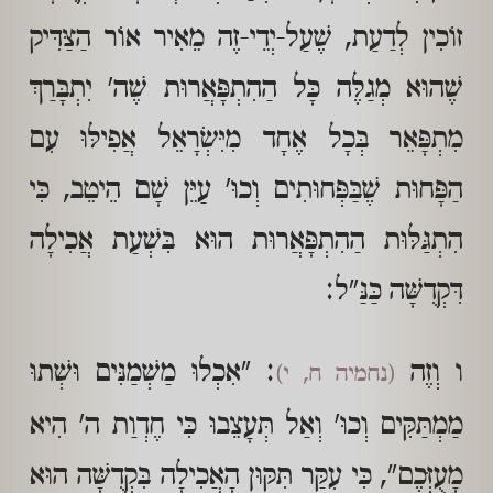
זוֹכִין לְדַעַת, שֶׁעַל-יְדֵי-זֶה מֵאִיר אוֹר הַצַּדִּיק
שֶׁהוּא מְגַלֶּה כָּל הַהִתְפָּאֲרוּת שֶׁה' יִתְבָּרַךְ
מִתְפָּאֵר בְּכָל אֶחָד מִיִּשְׂרָאֵל אֲפִילּוּ עִם
הַפָּחוּת שֶׁבַּפְּחוּתִים וְכוּ' עַיֵּן שָׁם הֵיטֵב, כִּי
הִתְגַּלּוּת הַהִתְפָּאֲרוּת הוּא בִּשְׁעַת אֲכִילָה
דִּקְדֻשָּׁה כַּנַּ"ל:
ו וְזֶה
: "אִכְלוּ מַשְׁמַנִּים וּשְׁתוּ
(נחמיה ח, י)
מַמְתַּקִּים וְכוּ' וְאַל תְּעָצֵבוּ כִּי חֶדְוַת ה' הִיא
מָעֻזְּכֶם", כִּי עִקַּר תִּקּוּן הָאֲכִילָה בִּקְדֻשָּׁה הוּא