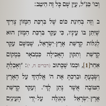
וְכוּ' כַּנַּ"ל, עַיֵּן שָׁם כָּל זֶה הֵיטֵב:
ב וְזֶה בְּחִינַת כּוֹס שֶׁל בִּרְכַּת הַמָּזוֹן צָרִיךְ
שֶׁיִּתֵּן בּוֹ עֵינָיו, כִּי עִקַּר בִּרְכַּת הַמָּזוֹן הוּא
לְגַלּוֹת קְדֻשַּׁת אֶרֶץ-יִשְׂרָאֵל, שֶׁמִּשָּׁם עִקַּר
קְדֻשַּׁת וְתִקּוּן הָאֲכִילָה כַּמְבֹאָר בְּמָקוֹם
אַחֵר
[1]
, וּכְמוֹ שֶׁכָּתוּב
: "וְאָכַלְתָּ
(דברים ח, י)
וְשָׂבָעְתָּ וּבֵרַכְתָּ אֶת ה' אֱלֹהֶיךָ עַל הָאָרֶץ
הַטּוֹבָה אֲשֶׁר נָתַן לָךְ". וְעִקַּר קְדֻשַּׁת
אֶרֶץ-יִשְׂרָאֵל נִתְגַּלֶּה עַל-יְדֵי הָעֵינַיִם