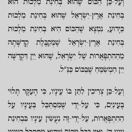
וְעַל-כֵּן הַכּוֹס שֶׁהוּא בְּחִינַת מַלְכוּת הוּא
בְּחִינַת אֶרֶץ-יִשְׂרָאֵל שֶׁהוּא בְּחִינַת מַלְכוּת
כַּיָּדוּעַ, נִמְצָא שֶׁהַכּוֹס הִיא בְּחִינַת מַלְכוּת
בְּחִינַת אֶרֶץ-יִשְׂרָאֵל שֶׁמְּקַבֶּלֶת קְדֻשָּׁתָהּ
מֵהַהִתְפָּאֲרוּת שֶׁל יִשְׂרָאֵל, שֶׁהוּא יַיִן דִּקְדֻשָּׁה
יַיִן הַמְשַׂמֵּחַ שֶׁבַּכּוֹס כַּנַּ"ל.
וְעַל-כֵּן צְרִיכִין לִתֵּן בּוֹ עֵינָיו, כִּי הָעִקָּר תָּלוּי
בָּעֵינַיִם, כִּי עַל-יְדֵי שֶׁמִּסְתַּכֵּל בְּעֵינָיו עַל
הַהִתְפָּאֲרוּת, עַל-יְדֵי-זֶה נַעֲשִׂין עֵינָיו בִּבְחִינַת