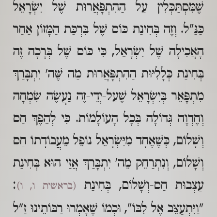
שֶׁמִּסְתַּכְּלִין עַל הַהִתְפָּאֲרוּת שֶׁל יִשְׂרָאֵל
כַּנַּ"ל. וְזֶה בְּחִינַת כּוֹס שֶׁל בִּרְכַּת הַמָּזוֹן אַחַר
הָאֲכִילָה שֶׁל יִשְׂרָאֵל, כִּי כּוֹס שֶׁל בְּרָכָה זֶה
בְּחִינַת כְּלָלִיּוּת הַהִתְפָּאֲרוּת מַה שֶּׁה' יִתְבָּרַךְ
מִתְפָּאֵר בְּיִשְׂרָאֵל שֶׁעַל-יְדֵי-זֶה נַעֲשֶׂה שִׂמְחָה
וְחֶדְוָה גְּדוֹלָה בְּכָל הָעוֹלָמוֹת. כִּי לְהֵפֶךְ חַס
וְשָׁלוֹם, כְּשֶׁאֶחָד מִיִּשְׂרָאֵל נוֹפֵל מֵעֲבוֹדָתוֹ חַס
וְשָׁלוֹם, וְנִתְרַחֵק מֵה' יִתְבָּרַךְ אֲזַי הוּא בְּחִינַת
עַצְבוּת חַס-וְשָׁלוֹם, בְּחִינַת
:
(בראשית ו, ו)
"וַיִּתְעַצֵּב אֶל לִבּוֹ", וּכְמוֹ שֶׁאָמְרוּ רַבּוֹתֵינוּ זַ"ל