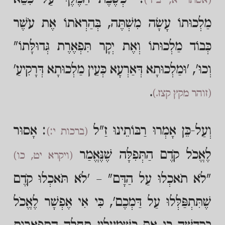
(אסתר א, ב-ד)
מַלְכוּתוֹ עָשָׂה מִשְׁתֶּה, בְּהַרְאֹתוֹ אֶת עֹשֶׁר
כְּבוֹד מַלְכוּתוֹ וְאֶת יְקָר תִּפְאֶרֶת גְּדוּלָּתוֹ"
וְכוּ', 'וּמַלְכוּתָא דְּאַרְעָא כְּעֵין מַלְכוּתָא דְּרָקִיעַ'
.
(זוהר מקץ קצז.)
וְעַל-כֵּן אָמְרוּ רַבּוֹתֵינוּ זַ"ל
: אָסוּר
(ברכות י:)
לֶאֱכֹל קֹדֶם הַתְּפִלָּה שֶׁנֶּאֱמַר
(ויקרא יט, כו)
"לֹא תֹאכְלוּ עַל הַדָּם" – 'לֹא תֹּאכְלוּ קֹדֶם
שֶׁתִּתְפַּלְּלוּ עַל דַּמְכֶם', כִּי אִי אֶפְשָׁר לֶאֱכֹל