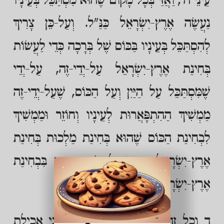
עֵינֵי ה', וַאֲזַי בְּכָל מָקוֹם שֶׁהוּא מִסְתַּכֵּל בְּעֵינָיו
נַעֲשֶׂה אֶרֶץ-יִשְׂרָאֵל כַּנַּ"ל. וְעַל-כֵּן צָרִיךְ
לְהִסְתַּכֵּל בְּעֵינָיו בַּכּוֹס שֶׁל בְּרָכָה כְּדֵי לַעֲשׂוֹת
בְּחִינַת אֶרֶץ-יִשְׂרָאֵל עַל-יְדֵי-זֶה, עַל-יְדֵי
שֶׁמִּסְתַּכֵּל עַל הַיַּיִן וְעַל הַכּוֹס, שֶׁעַל-יְדֵי-זֶה
מַמְשִׁיךְ הַהִתְפָּאֲרוּת לְעֵינָיו וְחוֹזֵר וּמַמְשִׁיךְ
לִבְחִינַת הַכּוֹס שֶׁהוּא בְּחִינַת מַלְכוּת בְּחִינַת
אֶרֶץ-יִשְׂרָאֵל, דְּהַיְנוּ לְקַדֵּשׁ הָאֲוִיר בִּבְחִינַת
אֶרֶץ-יִשְׂרָאֵל עַל-יְדֵי הָעֵינַיִם כַּנַּ"ל:
ד וְכָל זֶה צְרִיכִין אַחַר הָאֲכִילָה כִּי אֲכִילַת