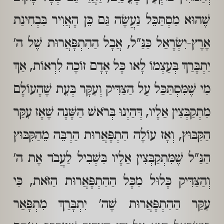
שֶׁהוּא מִסְתַּכֵּל נַעֲשֶׂה גַּם כֵּן הָאֲוִיר בִּבְחִינַת
אֶרֶץ-יִשְׂרָאֵל כַּנַּ"ל, אֲבָל הַהִתְפָּאֲרוּת שֶׁל ה'
יִתְבָּרַךְ בְּעַצְמוֹ לָאו כָּל אָדָם זוֹכֶה לִרְאוֹת, אַךְ
מִי שֶׁמִּסְתַּכֵּל עַל הַצַּדִּיק וְעִקָּר בְּעֵת שֶׁהָעוֹלָם
מִתְקַבְּצִין אֵלָיו, דְּהַיְנוּ בְּרֹאשׁ הַשָּׁנָה שֶׁאָז עִקַּר
הַקִּבּוּץ, וְאָז עוֹלֶה הִתְפָּאֲרוּת הַרְבֵּה מֵהַקִּבּוּץ
הַנַּ"ל שֶׁמִּתְקַבְּצִין אֵלָיו בִּשְׁבִיל לַעֲבֹד אֶת ה'
וְהַצַּדִּיק כָּלוּל מִכָּל הַהִתְפָּאֲרוּת הַזֹּאת, כִּי
עִקַּר הַהִתְפָּאֲרוּת שֶׁה' יִתְבָּרַךְ מִתְפָּאֵר