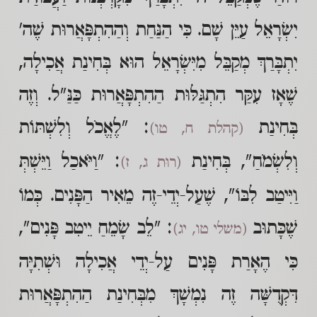
יִשְׂרָאֵל עַיֵּן שָׁם. כִּי הַנַּחַת וְהַהִתְפָּאֲרוּת שֶׁה'
יִתְבָּרַךְ מְקַבֵּל מִיִּשְׂרָאֵל הוּא בְּחִינַת אֲכִילָה,
שֶׁאָז עִקַּר הִתְגַּלּוּת הַהִתְפָּאֲרוּת כַּנַּ"ל. וְזֶה
בְּחִינַת
: "לֶאֱכֹל וְלִשְׁתּוֹת
(קהלת ח, טו)
וְלִשְׂמֹחַ", בְּחִינַת
: "וַיֹּאכַל וַיֵּשְׁתְּ
(רוּת ג, ז)
וַיִּיטַב לִבּוֹ", שֶׁעַל-יְדֵי-זֶה מֵאִיר הַפָּנִים. כְּמוֹ
שֶׁכָּתוּב
: "לֵב שָׂמֵחַ יֵיטִב פָּנִים",
(משלי טו, יג)
כִּי הֶאָרַת פָּנִים עַל-יְדֵי אֲכִילָה וּשְׁתִיָּה
דִּקְדֻשָּׁה זֶה נִמְשָׁךְ מִבְּחִינַת הַהִתְפָּאֲרוּת