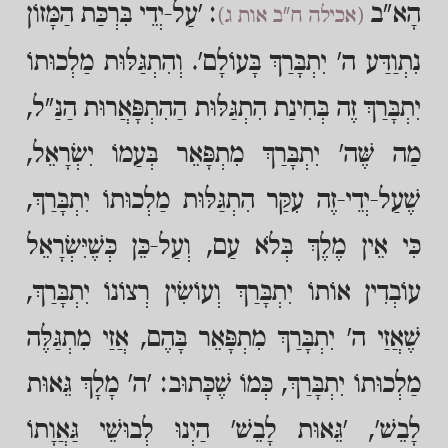
הָא"ב
: 'עַל-יְדֵי בִּרְכַּת הַמָּזוֹן
(אכילה ח"ב אות ג)
נִתְוַדַּע ה' יִתְבָּרַךְ בָּעוֹלָם'. וְהִתְגַּלּוּת מַלְכוּתוֹ
יִתְבָּרַךְ זֶה בְּחִינַת הִתְגַּלּוּת הַהִתְפָּאֲרוּת הַנַּ"ל,
מַה שֶּׁה' יִתְבָּרַךְ מִתְפָּאֵר בְּעַמוֹ יִשְׂרָאֵל,
שֶׁעַל-יְדֵי-זֶה עִקַּר הִתְגַּלּוּת מַלְכוּתוֹ יִתְבָּרַךְ,
כִּי אֵין מֶלֶךְ בְּלֹא עַם, וְעַל-כֵּן כְּשֶׁיִּשְׂרָאֵל
עוֹבְדִין אוֹתוֹ יִתְבָּרַךְ וְעוֹשִׂין רְצוֹנוֹ יִתְבָּרַךְ,
שֶׁאֲזַי ה' יִתְבָּרַךְ מִתְפָּאֵר בָּהֶם, אֲזַי מִתְגַּלֶּה
מַלְכוּתוֹ יִתְבָּרַךְ, כְּמוֹ שֶׁכָּתוּב: 'ה' מָלָךְ גֵּאוּת
לָבֵשׁ', 'גֵּאוּת לָבֵשׁ' הַיְנוּ לְבוּשֵׁי גַּאֲוָתוֹ