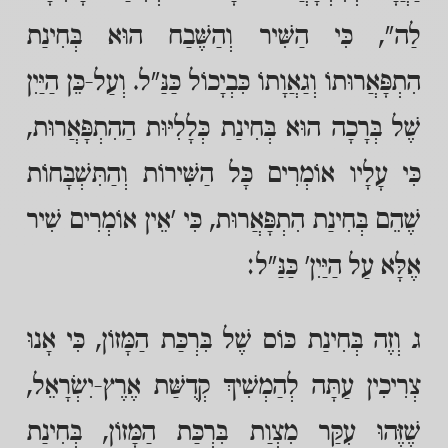
לַה", כִּי הַשִּׁיר וְהַשֶּׁבַח הוּא בְּחִינַת
הִתְפָּאֲרוּתוֹ וְגַאֲוָתוֹ כִּבְיָכוֹל כַּנַּ"ל. וְעַל-כֵּן הַיַּיִן
שֶׁל בְּרָכָה הוּא בְּחִינַת כְּלָלִיּוּת הַהִתְפָּאֲרוּת,
כִּי עָלָיו אוֹמְרִים כָּל הַשִּׁירוֹת וְהַתִּשְׁבָּחוֹת
שֶׁהֵם בְּחִינַת הִתְפָּאֲרוּת, כִּי 'אֵין אוֹמְרִים שִׁיר
אֶלָּא עַל הַיַּיִן' כַּנַּ"ל:
ג וְזֶה בְּחִינַת כּוֹס שֶׁל בִּרְכַּת הַמָּזוֹן, כִּי אָנוּ
צְרִיכִין עַתָּה לְהַמְשִׁיךְ קְדֻשַּׁת אֶרֶץ-יִשְׂרָאֵל,
שֶׁזֶּהוּ עִקַּר מִצְוַת בִּרְכַּת הַמָּזוֹן, בְּחִינַת