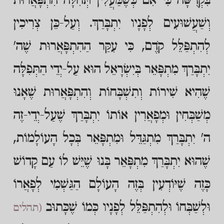
בִּקְדֻשָּׁה כִּי אִם כְּשֶׁמַּעֲלִין תְּחִלָּה הִתְפָּאֲרוּת
וְשַׁעֲשׁוּעִים לְפָנָיו יִתְבָּרַךְ. וְעַל-כֵּן צְרִיכִין
לְהִתְפַּלֵּל קֹדֶם, כִּי עִקַּר הַהִתְפָּאֲרוּת שֶׁה'
יִתְבָּרַךְ מִתְפָּאֵר בְּיִשְׂרָאֵל הוּא עַל-יְדֵי הַתְּפִלָּה
שֶׁהִיא שִׁירוֹת וְתִשְׁבָּחוֹת וְהִתְפָּאֲרוּת שֶׁאָנוּ
מְשַׁבְּחִין וּמְפָאֲרִין אוֹתוֹ יִתְבָּרַךְ שֶׁעַל-יְדֵי-זֶה
ה' יִתְבָּרַךְ מִתְגַּדֵּל וּמִתְפָּאֵר בְּכָל הָעוֹלָמוֹת,
שֶׁהוּא יִתְבָּרַךְ מִתְפָּאֵר בָּנוּ שֶׁיֵּשׁ לוֹ עַם קָדוֹשׁ
כָּזֶה שֶׁיּוֹדְעִין בְּזֶה הָעוֹלָם הַגַּשְׁמִי לְפָאֲרוֹ
וּלְשַׁבְּחוֹ וּלְהִתְפַּלֵּל לְפָנָיו כְּמוֹ שֶׁכָּתוּב
(תהלים