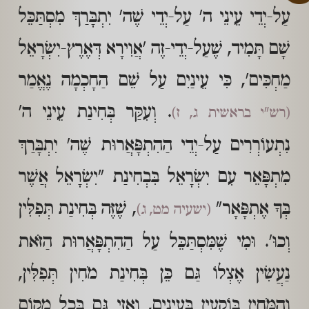
עַל-יְדֵי עֵינֵי ה' עַל-יְדֵי שֶׁה' יִתְבָּרַךְ מִסְתַּכֵּל
שָׁם תָּמִיד, שֶׁעַל-יְדֵי-זֶה 'אֲוִירָא דְּאֶרֶץ-יִשְׂרָאֵל
מַחְכִּים', כִּי עֵינַיִם עַל שֵׁם הַחָכְמָה נֶאֱמַר
. וְעִקַּר בְּחִינַת עֵינֵי ה'
(רש"י בראשית ג, ז)
נִתְעוֹרְרִים עַל-יְדֵי הַהִתְפָּאֲרוּת שֶׁה' יִתְבָּרַךְ
מִתְפָּאֵר עִם יִשְׂרָאֵל בִּבְחִינַת "יִשְׂרָאֵל אֲשֶׁר
בְּךָ אֶתְפָּאָר"
, שֶׁזֶּה בְּחִינַת תְּפִלִּין
(ישעיה מט, ג)
וְכוּ'. וּמִי שֶׁמִּסְתַּכֵּל עַל הַהִתְפָּאֲרוּת הַזֹּאת
נַעֲשִׂין אֶצְלוֹ גַּם כֵּן בְּחִינַת מֹחִין תְּפִלִּין,
וְהַמֹּחִין בּוֹקְעִין בָּעֵינַיִם, וַאֲזַי גַּם בְּכָל מָקוֹם