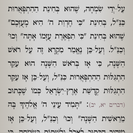
עַל-יְדֵי שִׂמְחָה, שֶׁהוּא בְּחִינַת הַהִתְפָּאֲרוּת
כַּנַּ"ל, בְּחִינַת "כִּי חֶדְוַת ה' הִיא מָעֻזְּכֶם"
שֶׁהוּא בְּחִינַת "כִּי תִפְאֶרֶת עֻזָּמוֹ אָתָּה" וְכוּ'
וְכַנַּ"ל. וְעַל-כֵּן נֶאֱמַר מִקְרָא זֶה עַל רֹאשׁ
הַשָּׁנָה, כִּי אָז בְּרֹאשׁ הַשָּׁנָה הוּא עִקַּר
הִתְגַּלּוּת הַהִתְפָּאֲרוּת כַּנַּ"ל, וְעַל-כֵּן אָז עִקַּר
הִתְגַּלּוּת קְדֻשַּׁת אֶרֶץ-יִשְׂרָאֵל כְּמוֹ שֶׁכָּתוּב
: "תָּמִיד עֵינֵי ה' אֱלֹהֶיךָ בָּהּ
(דברים יא, יב)
מֵרֵאשִׁית הַשָּׁנָה" וְכוּ' וְכַנַּ"ל, וְעַל-כֵּן אָז
מַזְהִיר הַכָּתוּב לֶאֱכֹל וְלִשְׁתּוֹת בְּשִׂמְחָה, כִּי