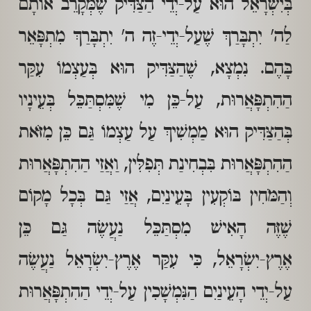
בְּיִשְׂרָאֵל הוּא עַל-יְדֵי הַצַּדִּיק שֶׁמְּקָרֵב אוֹתָם
לַה' יִתְבָּרַךְ שֶׁעַל-יְדֵי-זֶה ה' יִתְבָּרַךְ מִתְפָּאֵר
בָּהֶם. נִמְצָא, שֶׁהַצַּדִּיק הוּא בְּעַצְמוֹ עִקַּר
הַהִתְפָּאֲרוּת, עַל-כֵּן מִי שֶׁמִּסְתַּכֵּל בְּעֵינָיו
בְּהַצַּדִּיק הוּא מַמְשִׁיךְ עַל עַצְמוֹ גַּם כֵּן מִזֹּאת
הַהִתְפָּאֲרוּת בִּבְחִינַת תְּפִלִּין, וַאֲזַי הַהִתְפָּאֲרוּת
וְהַמֹּחִין בּוֹקְעִין בָּעֵינַיִם, אֲזַי גַּם בְּכָל מָקוֹם
שֶׁזֶּה הָאִישׁ מִסְתַּכֵּל נַעֲשֶׂה גַּם כֵּן
אֶרֶץ-יִשְׂרָאֵל, כִּי עִקַּר אֶרֶץ-יִשְׂרָאֵל נַעֲשֶׂה
עַל-יְדֵי הָעֵינַיִם הַנִּמְשָׁכִין עַל-יְדֵי הַהִתְפָּאֲרוּת