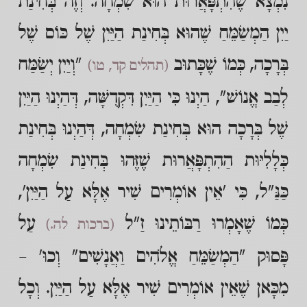
נִמְצָא שֶׁהִתְפָּאֲרוּת הוּא שִׂמְחָה. וְזֶה בְּחִינַת
יַיִן הַמְשַׂמֵּחַ שֶׁהוּא בְּחִינַת הַיַּיִן שֶׁל כּוֹס שֶׁל
בְּרָכָה, כְּמוֹ שֶׁכָּתוּב
"וְיַיִן יְשַׂמַּח
(תהלים קד, טו)
לְבַב אֱנוֹשׁ", הַיְנוּ כִּי הַיַּיִן דִּקְדֻשָּׁה, דְּהַיְנוּ הַיַּיִן
שֶׁל בְּרָכָה הוּא בְּחִינַת שִׂמְחָה, דְּהַיְנוּ בְּחִינַת
כְּלָלִיּוּת הַהִתְפָּאֲרוּת שֶׁזֶּהוּ בְּחִינַת שִׂמְחָה
כַּנַּ"ל, כִּי 'אֵין אוֹמְרִים שִׁיר אֶלָּא עַל הַיַּיִן',
כְּמוֹ שֶׁאָמְרוּ רַבּוֹתֵינוּ זַ"ל
עַל
(ברכות לה.)
פָּסוּק "הַמְשַׂמֵּחַ אֱלֹהִים וַאֲנָשִׁים" וְכוּ' –
מִכָּאן שֶׁאֵין אוֹמְרִים שִׁיר אֶלָּא עַל הַיַּיִן. וְכָל