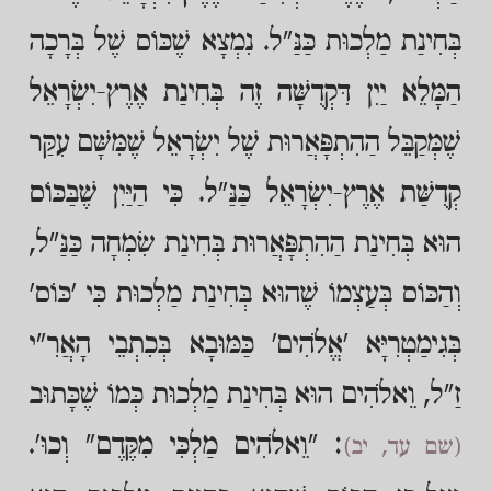
בְּחִינַת מַלְכוּת כַּנַּ"ל. נִמְצָא שֶׁכּוֹס שֶׁל בְּרָכָה
הַמָּלֵא יַיִן דִּקְדֻשָּׁה זֶה בְּחִינַת אֶרֶץ-יִשְׂרָאֵל
שֶׁמְּקַבֵּל הַהִתְפָּאֲרוּת שֶׁל יִשְׂרָאֵל שֶׁמִּשָּׁם עִקַּר
קְדֻשַּׁת אֶרֶץ-יִשְׂרָאֵל כַּנַּ"ל. כִּי הַיַּיִן שֶׁבַּכּוֹס
הוּא בְּחִינַת הַהִתְפָּאֲרוּת בְּחִינַת שִׂמְחָה כַּנַּ"ל,
וְהַכּוֹס בְּעַצְמוֹ שֶׁהוּא בְּחִינַת מַלְכוּת כִּי 'כּוֹס'
בְּגִימַטְרִיָּא 'אֱלֹהִים' כַּמּוּבָא בְּכִתְבֵי הָאֲרִ"י
זַ"ל, וֵאלֹהִים הוּא בְּחִינַת מַלְכוּת כְּמוֹ שֶׁכָּתוּב
: "וֵאלֹהִים מַלְכִּי מִקֶּדֶם" וְכוּ'.
(שם עד, יב)