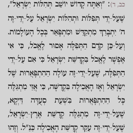
: "וְאַתָּה קָדוֹשׁ יוֹשֵׁב תְּהִלּוֹת יִשְׂרָאֵל",
כב, ד)
שֶׁעַל-יְדֵי תְּפִלּוֹת וּתְהִלּוֹת יִשְׂרָאֵל עַל-יְדֵי-זֶה
ה' יִתְבָּרַךְ מִתְקַדֵּשׁ וּמִתְפָּאֵר בְּכָל הָעוֹלָמוֹת.
וְעַל-כֵּן קֹדֶם הַתְּפִלָּה אָסוּר לֶאֱכֹל, כִּי אִי
אֶפְשָׁר לֶאֱכֹל בִּקְדֻשַּׁת יִשְׂרָאֵל כִּי אִם עַל-יְדֵי
הַתְּפִלָּה, שֶׁעַל-יְדֵי-זֶה עוֹלָה הַהִתְפָּאֲרוּת שֶׁל
יִשְׂרָאֵל וְאָז הָאֲכִילָה בִּקְדֻשָּׁה, כִּי אֲזַי מִתְגַּלֶּה
כָּל הַהִתְפָּאֲרוּת בִּשְׁעַת סְעֻדָּה דַּיְקָא,
שֶׁעַל-יְדֵי-זֶה מִתְגַּלֶּה קְדֻשַּׁת אֶרֶץ-יִשְׂרָאֵל,
שֶׁעַל-יְדֵי-זֶה עִקַּר קְדֻשַּׁת הָאֲכִילָה כַּנַּ"ל. וְזֶהוּ