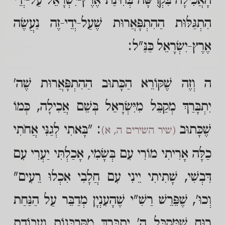
הָאֲכִילָה בִּקְדֻשָּׁה בְּחִינַת אֶרֶץ-יִשְׂרָאֵל עַל-יְדֵי
הִתְגַּלּוּת הַהִתְפָּאֲרוּת שֶׁעַל-יְדֵי-זֶה נַעֲשֶׂה
אֶרֶץ-יִשְׂרָאֵל כַּנַּ"ל:
ה וְזֶה שֶׁקּוֹרֵא הַכָּתוּב הַהִתְפָּאֲרוּת שֶׁה'
יִתְבָּרַךְ מְקַבֵּל מִיִּשְׂרָאֵל בְּשֵׁם אֲכִילָה, כְּמוֹ
שֶׁכָּתוּב
: "בָּאתִי לְגַנִּי אֲחֹתִי
(שיר השירים ה, א)
כַלָּה אָרִיתִי מוֹרִי עִם בְּשָׂמִי, אָכַלְתִּי יַעְרִי עִם
דִּבְשִׁי, שָׁתִיתִי יֵינִי עִם חֲלָבִי אִכְלוּ רֵעִים"
וְכוּ', שֶׁפֵּרֵשׁ רַשִׁ"י שֶׁהָעִנְיָן מְדַבֵּר עַל הַנַּחַת
רוּחַ שֶׁמְּקַבֵּל ה' יִתְבָּרַךְ מִקָּרְבְּנוֹת וַעֲבוֹדַת