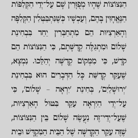
הַנִּצּוֹצוֹת שֶׁהָיוּ מְפֻזָּרִין שָׁם עַל־יְדֵי הַקְּלִפּוֹת
הַנֶּאֱחָזִין בָּהֶם, וְעַכְשָׁיו כְּשֶׁנִּתְבַּטְּלִין הַקְּלִפָּה
וְהָאַרְצִיּוּת הֵם מִתְחַבְּרִין יַחַד בִּבְחִינַת
שָׁלוֹם וּמִתְגַּלֶּה קְדֻשָּׁתָם, כִּי הַנִּצּוֹצוֹת הֵם
קֹדֶשׁ, כִּי מִמְּקוֹם קְדֻשָּׁה יְהַלֵּכוּ. נִמְצָא,
שֶׁעִקַּר קְדֻשַּׁת כָּל הַדְּבָרִים הוּא בִּבְחִינַת
'יְרוּשָׁלַיִם', בְּחִינַת 'יִרְאָה – שָׁלוֹם', כִּי
עַל־יְדֵי הַיִּרְאָה עִקַּר בִּטּוּל הָאַרְצִיּוּת,
שֶׁעַל־יְדֵי־זֶה נַעֲשֶׂה שָׁלוֹם בֵּין הַנִּצּוֹצוֹת,
שֶׁזֶּה עִקַּר הַקְּדֻשָּׁה שֶׁל הַבֵּית הַמִּקְדָּשׁ וּבֵית