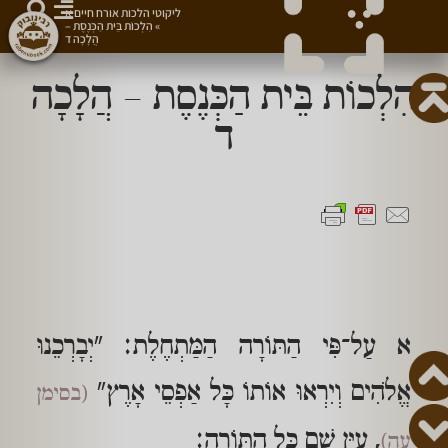
ליקוטי הלכות אורח חיים א
»
הִלְכוֹת בֵּית הַכְּנֶסֶת –
הֲלָכָה ד
הִלְכוֹת בֵּית הַכְּנֶסֶת – הֲלָכָה
ד
א עַל־פִּי הַתּוֹרָה הַמַּתְחֶלֶת: "יְבָרְכֵנוּ
אֱלֹהִים וְיִרְאוּ אוֹתוֹ כָּל אַפְסֵי אָרֶץ"
(בסימן
, עַיֵּן שָׁם כָּל הַתּוֹרָה:
עה)