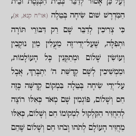
וְעַל־כֵּן אָסוּר לְדַבֵּר בְּבֵית הַכְּנֶסֶת וּבֵית
הַמִּדְרָשׁ שׁוּם שִׂיחָה בְּטֵלָה
,
(או"ח קנא, א)
כִּי צְרִיכִין לְדַבֵּר שָׁם רַק דִּבּוּרֵי תּוֹרָה
וּתְפִלָּה, שֶׁעַל־יְדֵי־זֶה מַעֲלִין מַיִּן נוּקְבִין
וְעוֹשִׂין שָׁלוֹם וּמְתַקְּנִין כָּל הָעוֹלָמוֹת,
וּמַמְשִׁיכִין לְשָׁם קְדֻשַּׁת ה' יִתְבָּרַךְ, אֲבָל
עַל־יְדֵי שִׂיחָה בְּטֵלָה בִּמְקוֹם קְדֻשָּׁה כָּזֶה
חַס וְשָׁלוֹם, פּוֹגְמִין שָׁם מְאֹד כְּאִלּוּ רוֹצֶה
לְהַחֲזִיר הַקִּלְקוּל לִמְקוֹמוֹ חַס וְשָׁלוֹם, כְּאִלּוּ
מַחֲזִיר הָעוֹלָם לְתֹהוּ וָבֹהוּ חַס וְשָׁלוֹם שֶׁהֵם