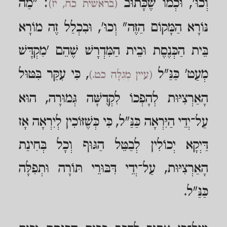
וְכוּ', וּכְמוֹ שֶׁכָּתוּב
: "מַה
(בראשית כח, יז)
נּוֹרָא הַמָּקוֹם הַזֶּה" וְכוּ', וּבִכְלַל זֶה מוֹרָא
בֵּית הַכְּנֶסֶת וּבֵית הַמִּדְרָשׁ שֶׁהֵם 'מִקְדָּשׁ
מְעַט' כַּנַּ"ל
, כִּי עִקַּר בִּטּוּל
(עיין מְגִלָּה כט.)
הָאַרְצִיּוּת לְהָפְכוֹ לִקְדֻשָּׁה גְּמוּרָה, הוּא
עַל־יְדֵי הַיִּרְאָה כַּנַּ"ל, כִּי כְּשֶׁזּוֹכִין לְיִרְאָה אָז
דַּיְקָא יְכוֹלִין לְבַטֵּל הַגּוּף וְכָל בְּחִינַת
הָאַרְצִיּוּת, עַל־יְדֵי דִּבּוּרֵי תּוֹרָה וּתְפִלָּה
כַּנַּ"ל.