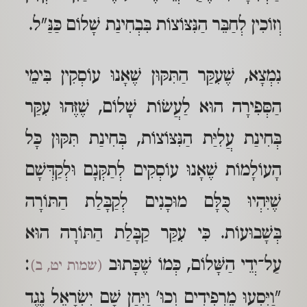
וְזוֹכִין לְחַבֵּר הַנִּצּוֹצוֹת בִּבְחִינַת שָׁלוֹם כַּנַּ"ל.
נִמְצָא, שֶׁעִקַּר הַתִּקּוּן שֶׁאָנוּ עוֹסְקִין בִּימֵי
הַסְּפִירָה הוּא לַעֲשׂוֹת שָׁלוֹם, שֶׁזֶּהוּ עִקַּר
בְּחִינַת עֲלִיַּת הַנִּצּוֹצוֹת, בְּחִינַת תִּקּוּן כָּל
הָעוֹלָמוֹת שֶׁאָנוּ עוֹסְקִים לְתַקְּנָם וּלְקַדְּשָׁם
שֶׁיִּהְיוּ כֻּלָּם מוּכָנִים לְקַבָּלַת הַתּוֹרָה
בְּשָׁבוּעוֹת. כִּי עִקַּר קַבָּלַת הַתּוֹרָה הוּא
עַל־יְדֵי הַשָּׁלוֹם, כְּמוֹ שֶׁכָּתוּב
:
(שמות יט, ב)
"וַיִּסְעוּ מֵרְפִידִים וְכוּ' וַיִּחַן שָׁם יִשְׂרָאֵל נֶגֶד