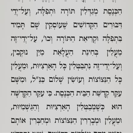
הַכְּנֶסֶת מְגַדְּלִין תּוֹרָה וּתְפִלָּה, וְעַל־יְדֵי
דִּבּוּרִים הַקְּדוֹשִׁים שֶׁעוֹסְקִין שָׁם תָּמִיד
בִּתְפִלָּה וּקְרִיאַת הַתּוֹרָה וְכוּ', עַל־יְדֵי־זֶה
מַעֲלִין בְּחִינַת הַעֲלָאַת מַיִּן נוּקְבִין,
וְעַל־יְדֵי־זֶה נִתְבַּטְּלִין כָּל הָאַרְצִיּוּת, וּמַעֲלִין
כָּל הַנִּצּוֹצוֹת וְעוֹשִׂין שָׁלוֹם כַּנַּ"ל, וּמִשָּׁם
עִקַּר קְדֻשַּׁת הַבֵּית הַכְּנֶסֶת. כִּי עִקַּר הַקְּדֻשָּׁה
הוּא כְּשֶׁמְּבַטְּלִין הָאַרְצִיּוּת וְהַגַּשְׁמִיּוּת,
וּמַעֲלִין וּמְבָרְרִין הַנִּצּוֹצוֹת וּמְחַבְּרִין אוֹתָם