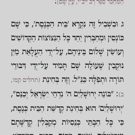
:
הַמְּחַבֵּר סֵפֶר רַב יֵיבִ"י, עַיֵּן שָׁם]
ג וּבִשְׁבִיל זֶה נִקְרָא 'בֵּית הַכְּנֶסֶת', כִּי שָׁם
כּוֹנְסִין וּמְחַבְּרִין יַחַד כָּל הַנִּצּוֹצוֹת הַקְּדוֹשִׁים
וְעוֹשִׂין שָׁלוֹם בֵּינֵיהֶם, עַל־יְדֵי הַעֲלָאַת מַיִּן
נוּקְבִין שֶׁעוֹלֶה שָׁם תָּמִיד עַל־יְדֵי דִּבּוּרֵי
תּוֹרָה וּתְפִלָּה כַּנַּ"ל. וְזֶה בְּחִינַת
(תהלים קמו,
: "בּוֹנֵה יְרוּשָׁלַיִם ה' נִדְחֵי יִשְׂרָאֵל יְכַנֵּס",
ב)
'יְרוּשָׁלַיִם' הוּא בְּחִינַת קְדֻשַּׁת הַבֵּית כְּנֶסֶת,
כִּי כָּל הַבָּתֵּי כְּנֵסִיּוֹת מְקַבְּלִין קְדֻשָּׁתָם