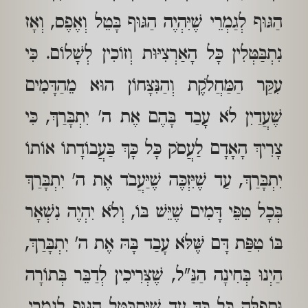
הַגּוּף לְגַמְרֵי שֶׁיִּהְיֶה הַגּוּף בָּטֵל וְאֶפֶס, וְאָז
נִתְבַּטְּלִין כָּל הָאַרְצִיּוּת וְזוֹכִין לְשָׁלוֹם. כִּי
עִקַּר הַמַּחֲלֹקֶת וְהַנִּצָּחוֹן הוּא מֵהַדָּמִים
שֶׁעֲדַיִן לֹא עָבַד בָּהֶם אֶת ה' יִתְבָּרַךְ, כִּי
צָרִיךְ הָאָדָם לַעֲסֹק כָּל כָּךְ בַּעֲבוֹדָתוֹ אוֹתוֹ
יִתְבָּרַךְ, עַד שֶׁיִּזְכֶּה שֶׁיַּעֲבֹד אֶת ה' יִתְבָּרַךְ
בְּכָל טִפֵּי דָּמִים שֶׁיֵּשׁ בּוֹ, וְלֹא יִהְיֶה נִשְׁאָר
בּוֹ טִפַּת דָּם שֶּׁלֹּא עָבַד בָּהּ אֶת ה' יִתְבָּרַךְ,
הַיְנוּ בְּחִינָה הַנַּ"ל, שֶׁצְּרִיכִין לְדַבֵּר בְּתוֹרָה
וּתְפִלָּה כָּל כָּךְ עַד שֶׁיִּתְבַּטֵּל הַגּוּף לְגַמְרֵי.