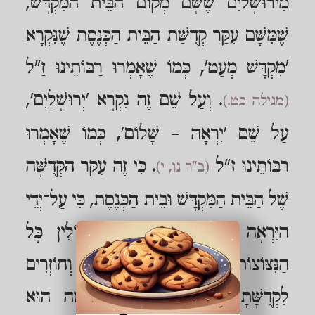
מִירוּשָׁלַיִם שֶׁשָּׁם מְקוֹם הַבֵּית הַמִּקְדָּשׁ,
שֶׁמִּשָּׁם עִקַּר קְדֻשַּׁת הַבֵּית הַכְּנֶסֶת שֶׁנִּקְרָא
'מִקְדָּשׁ מְעַט', כְּמוֹ שֶׁאָמְרוּ רַבּוֹתֵינוּ זַ"ל
. וְעַל שֵׁם זֶה נִקְרָא 'יְרוּשָׁלַיִם',
(מגילה כט.)
עַל שֵׁם 'יִרְאָה – שָׁלוֹם', כְּמוֹ שֶׁאָמְרוּ
רַבּוֹתֵינוּ זַ"ל
. כִּי זֶה עִקַּר הַקְּדֻשָּׁה
(ב"ר נו, י)
שֶׁל הַבֵּית הַמִּקְדָּשׁ וּבֵית הַכְּנֶסֶת, כִּי עַל־יְדֵי
הַיִּרְאָה נִתְבַּטְּלִין הָאַרְצִיּוּת, וְעוֹלִין כָּל
הַנִּצּוֹצוֹת וְעוֹשִׂין שָׁלוֹם בֵּינֵיהֶם וְחוֹזְרִים
לִקְדֻשָּׁתָם. נִמְצָא, שֶׁעִקַּר הַקְּדֻשָּׁה הוּא