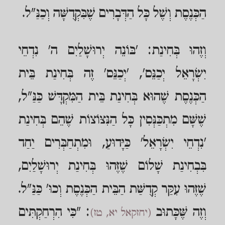
הַכְּנֶסֶת וְשֶׁל כָּל הַדְּבָרִים שֶׁבִּקְדֻשָּׁה וְכַנַּ"ל.
וְזֶהוּ בְּחִינַת: 'בּוֹנֵה יְרוּשָׁלַיִם ה' נִדְחֵי
יִשְׂרָאֵל יְכַנֵּס', 'יְכַנֵּס' זֶה בְּחִינַת בֵּית
הַכְּנֶסֶת שֶׁהוּא בְּחִינַת בֵּית הַמִּקְדָּשׁ כַּנַּ"ל,
שֶׁשָּׁם מִתְכַּנְּסִין כָּל הַנִּצּוֹצוֹת שֶׁהֵם בְּחִינַת
'נִדְחֵי יִשְׂרָאֵל' כַּיָּדוּעַ, וּמִתְחַבְּרִים יַחַד
בִּבְחִינַת שָׁלוֹם שֶׁזֶּהוּ בְּחִינַת יְרוּשָׁלַיִם,
שֶׁזֶּהוּ עִקַּר קְדֻשַּׁת הַבֵּית הַכְּנֶסֶת וְכוּ' כַּנַּ"ל.
וְזֶה שֶּׁכָּתוּב
: "כִּי הִרְחַקְתִּים
(יחזקאל יא, טז)