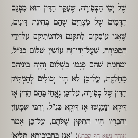
שֶׁל יְמֵי הַסְּפִירָה, שֶׁעִקַּר הַדִּין הוּא מִפְּגַם
הַדָּמִים שֶׁל מִצְרַיִם שֶׁהֵם בְּחִינַת דִּינִים,
שֶׁאָנוּ עוֹסְקִים לְתַקְּנָם וּלְהַמְתִּיקָם עַל־יְדֵי
הַסְּפִירָה, שֶׁעַל־יְדֵי־זֶה עוֹשִׂין שָׁלוֹם כַּנַּ"ל,
וּמֵחֲמַת שֶׁהֵם פָּגְמוּ בַּשָּׁלוֹם וְהָיָה בֵּינֵיהֶם
מַחֲלֹקֶת, עַל־כֵּן לֹא הָיוּ יְכוֹלִים לְהַמְתִּיק
הַדִּין שֶׁל סְפִירָה, עַל־כֵּן נֶאֱחַז בָּהֶם הַדִּין אָז
דַּיְקָא וְנֶעֶנְשׁוּ אָז דַּיְקָא כַּנַּ"ל. וְרַבִּי שִׁמְעוֹן
וַחֲבֵרָיו הָיוּ הַתִּקּוּן שֶׁלָּהֶם, עַל־כֵּן אָמַר
: 'אֲנַן בַּחֲבִיבוּתָא תַּלְיָא'
(זוהר נשא דף קכח.)