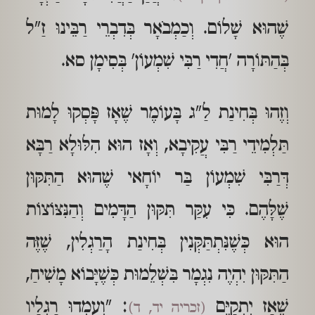
שֶׁהוּא שָׁלוֹם. וְכַמְבֹאָר בְּדִבְרֵי רַבֵּינוּ זַ"ל
בְּהַתּוֹרָה 'חֲדִי רַבִּי שִׁמְעוֹן' בְּסִימָן סא.
וְזֶהוּ בְּחִינַת לַ"ג בָּעוֹמֶר שֶׁאָז פָּסְקוּ לָמוּת
תַּלְמִידֵי רַבִּי עֲקִיבָא, וְאָז הוּא הִלּוּלָא רַבָּא
דְּרַבִּי שִׁמְעוֹן בַּר יוֹחָאי שֶׁהוּא הַתִּקּוּן
שֶׁלָּהֶם. כִּי עִקַּר תִּקּוּן הַדָּמִים וְהַנִּצּוֹצוֹת
הוּא כְּשֶׁנִּתְתַּקְּנִין בְּחִינַת הָרַגְלִין, שֶׁזֶּה
הַתִּקּוּן יִהְיֶה נִגְמָר בִּשְׁלֵמוּת כְּשֶׁיָּבוֹא מָשִׁיחַ,
שֶׁאָז יִתְקַיֵּם
: "וְעָמְדוּ רַגְלָיו
(זכריה יד, ד)