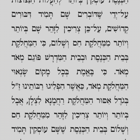
הַכְּנֶסֶת עוֹסְקִין בְּיוֹתֵר לְהַעֲלוֹת הַנִּצּוֹצוֹת
עַל־יְדֵי שֶׁדּוֹבְרִים שָׁם תָּמִיד דִּבּוּרִים
קְדוֹשִׁים, עַל־כֵּן צְרִיכִין לִזָּהֵר שָׁם בְּיוֹתֵר
וְיוֹתֵר מִמַּחֲלֹקֶת חַס וְשָׁלוֹם, כִּי הַמַּחֲלֹקֶת
בְּבֵית הַכְּנֶסֶת וּבְבֵית הַמִּדְרָשׁ פּוֹגֵם מְאֹד
מְאֹד. כִּי בֶּאֱמֶת בְּכָל מָקוֹם שָׂנְאוּי
הַמַּחֲלֹקֶת מְאֹד, כַּאֲשֶׁר הִפְלִיגוּ רַבּוֹתֵינוּ זַ"ל
בְּגֹדֶל אִסּוּר הַמַּחֲלֹקֶת רַחֲמָנָא לִצְלָן, אֲבָל
בְּיוֹתֵר וְיוֹתֵר צְרִיכִין לִזָּהֵר מִמַּחֲלֹקֶת חַס
וְשָׁלוֹם בְּבֵית הַכְּנֶסֶת שֶׁשָּׁם עוֹסְקִין תָּמִיד