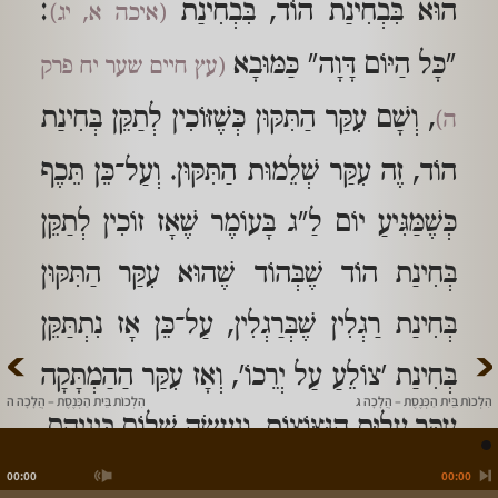
הוּא בִּבְחִינַת הוֹד, בִּבְחִינַת
:
(איכה א, יג)
"כָּל הַיּוֹם דָּוָה" כַּמּוּבָא
(עץ חיים שער יח פרק
, וְשָׁם עִקַּר הַתִּקּוּן כְּשֶׁזּוֹכִין לְתַקֵּן בְּחִינַת
ה)
הוֹד, זֶה עִקַּר שְׁלֵמוּת הַתִּקּוּן. וְעַל־כֵּן תֵּכֶף
כְּשֶׁמַּגִּיעַ יוֹם לַ"ג בָּעוֹמֶר שֶׁאָז זוֹכִין לְתַקֵּן
בְּחִינַת הוֹד שֶׁבְּהוֹד שֶׁהוּא עִקַּר הַתִּקּוּן
בְּחִינַת רַגְלִין שֶׁבְּרַגְלִין, עַל־כֵּן אָז נִתְתַּקֵּן
>
<
בְּחִינַת 'צוֹלֵעַ עַל יְרֵכוֹ', וְאָז עִקַּר הַהַמְתָּקָה
הִלְכוֹת בֵּית הַכְּנֶסֶת – הֲלָכָה ג
הִלְכוֹת בֵּית הַכְּנֶסֶת – הֲלָכָה ה
עִקַּר עֲלִיַּת הַנִּצּוֹצוֹת, וְנַעֲשֶׂה שָׁלוֹם בֵּינֵיהֶם,
וְעַל־כֵּן אָז נִתְתַּקֵּן פְּגַם תַּלְמִידֵי רַבִּי עֲקִיבָא
00:00
00:00