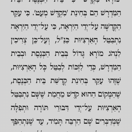
הַמִּדְרָשׁ הֵם בְּחִינַת 'מִקְדָּשׁ מְעַט'. כִּי עִקַּר
הַקְּדֻשָּׁה עַל־יְדֵי הַיִּרְאָה, כִּי עַל־יְדֵי הַיִּרְאָה
נִתְבַּטֵּל הָאַרְצִיּוּת כַּנַּ"ל, וְעַל־כֵּן צְרִיכִין
לִנְהֹג מוֹרָא גָּדוֹל בְּבֵית הַכְּנֶסֶת וּבְבֵית
הַמִּדְרָשׁ, כְּדֵי לִזְכּוֹת לְבַטֵּל כָּל הָאַרְצִיּוּת,
שֶׁזֶּהוּ עִקַּר בְּחִינַת קְדֻשַּׁת בֵּית הַכְּנֶסֶת,
שֶׁהַמָּקוֹם הַהוּא קֹדֶשׁ מֵחֲמַת שֶׁשָּׁם נִתְבַּטֵּל
הָאַרְצִיּוּת עַל־יְדֵי דִּבּוּרֵי תּוֹרָה וּתְפִלָּה
שֶׁמְּדַבְּרִים שָׁם הַרְבֵּה תָּמִיד, עַד שֶׁנִּתְהַפֵּךְ