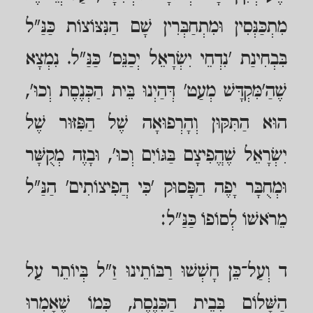
מִתְכַּנְּסִין וּמִתְחַבְּרִין שָׁם הַנִּצּוֹצוֹת כַּנַּ"ל
בִּבְחִינַת 'נִדְחֵי יִשְׂרָאֵל יְכַנֵּס' כַּנַּ"ל. נִמְצָא
שֶׁהַ'מִּקְדָּשׁ מְעַט' דְּהַיְנוּ בֵּית הַכְּנֶסֶת וְכוּ',
הוּא הַתִּקּוּן וְהָרְפוּאָה שֶׁל הַפִּזּוּר שֶׁל
יִשְׂרָאֵל שֶׁהֱפִיצָם בַּגּוֹיִם וְכוּ', וּבָזֶה מְקֻשָּׁר
וּמְחֻבָּר יָפֶה הַפָּסוּק 'כִּי הֲפִיצוֹתִים' הַנַּ"ל
מֵרֹאשׁוֹ לְסוֹפוֹ כַּנַּ"ל:
ד וְעַל־כֵּן חָשְׁשׁוּ רַבּוֹתֵינוּ זַ"ל בְּיוֹתֵר עַל
הַשָּׁלוֹם בְּבֵית הַכְּנֶסֶת, כְּמוֹ שֶׁאָמְרוּ