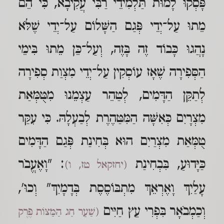
פָּסְקוּ לָמוּת תַּלְמִידֵי רַבִּי עֲקִיבָא, כִּי הֵם
מֵתוּ עַל־יְדֵי פְּגַם הַשָּׁלוֹם עַל־יְדֵי שֶׁלֹּא
נָהֲגוּ כָּבוֹד זֶה בָּזֶה, וְעַל־כֵּן מֵתוּ בִּימֵי
הַסְּפִירָה שֶׁאָז עוֹסְקִין עַל־יְדֵי מִצְוַת סְפִירָה
לְתַקֵּן הַדָּמִים, לְטַהֵר עַצְמֵנוּ מִטֻּמְּאַת
מִצְרָיִם כְּאִשָּׁה הַמִּטַּהֶרֶת לְבַעְלָהּ. כִּי עִקַּר
טֻמְּאַת מִצְרַיִם הוּא בְּחִינַת פְּגַם הַדָּמִים
כַּיָּדוּעַ, בִּבְחִינַת
: "וָאֶעֱבֹר
(יחזקאל טז, ו)
עָלַיִךְ וָאֶרְאֵךְ מִתְבּוֹסֶסֶת בְּדָמָיִךְ" וְכוּ',
וְכַמְבֹאָר בִּפְרִי עֵץ חַיִּים
(שַׁעַר חַג הַמַּצּוֹת פֶּרֶק