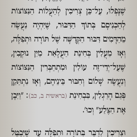
שֶׁנָּפְלוּ, עַל־כֵּן צְרִיכִין לְהַעֲלוֹת הַנִּצּוֹצוֹת
לְהַכְנִיסָם בְּתוֹךְ הַדִּבּוּר, שֶׁיִּהְיֶה נַעֲשֶׂה
מֵהַדָּמִים דִּבּוּר הַקְּדֻשָּׁה שֶׁל תּוֹרָה וּתְפִלָּה,
וְאָז מַעֲלִין בְּחִינַת הַעֲלָאַת מַיִּן נוּקְבִין,
שֶׁעַל־יְדֵי־זֶה עוֹלִין וּמִתְחַבְּרִין הַנִּצּוֹצוֹת
וְנַעֲשֶׂה שָׁלוֹם וְחִבּוּר בֵּינֵיהֶם, וְאָז נִתְתַּקֵן
פְּגַם הָרַגְלִין, בִּבְחִינַת
: "וַיִּבֶן
(בראשית ב, כב)
אֶת הַצֶּלַע" וְכוּ'.
וּצְרִיכִין לְדַבֵּר בְּתוֹרָה וּתְפִלָּה עַד שֶׁיְּבַטֵּל