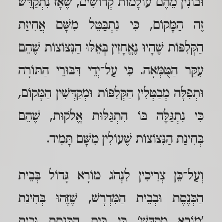
וּבוֹנִין מֵהֶם עוֹלָמוֹת קְדוֹשִׁים, שֶׁאָז נִתְקַדֵּשׁ
זֶה הַמָּקוֹם, כִּי נִתְבַּטֵּל מִשָּׁם אֲחִיזַת
הַקְּלִפּוֹת שֶׁהָיוּ נֶאֱחָזִין בְּאֵלּוּ הַנִּצּוֹצוֹת שֶׁהֵם
עִקַּר הַטֻּמְּאָה. כִּי עַל־יְדֵי דִּבּוּרֵי הַתּוֹרָה
וּתְפִלָּה מְבַטְּלִין הַקְּלִפּוֹת וּמְקַדְּשִׁין הַמָּקוֹם,
כִּי נִתְגַּלֶּה בּוֹ הִתְגַּלּוּת אֱלֹקוּת, שֶׁהֵם
בְּחִינַת הַנִּצּוֹצוֹת שֶׁעוֹלִין מִשָּׁם תָּמִיד.
וְעַל־כֵּן צְרִיכִין לִנְהֹג מוֹרָא גָּדוֹל בְּבֵית
הַכְּנֶסֶת וּבְבֵית הַמִּדְרָשׁ, שֶׁזֶּהוּ בְּחִינַת
'מוֹרָא מִקְדָּשׁ' כִּי בֵּית הַכְּנֶסֶת וּבֵית