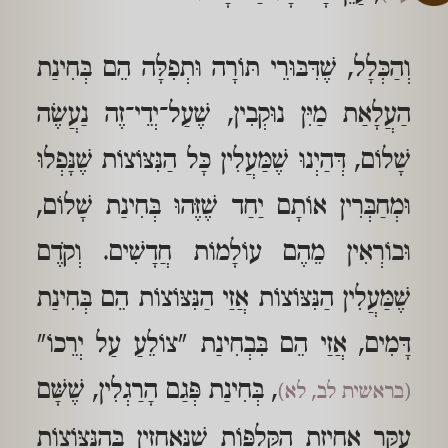
וְהַכְּלָל, שֶׁדִּבּוּרֵי תּוֹרָה וּתְפִלָּה הֵם בְּחִינַת
הַעֲלָאַת מַיִּן נוּקְבִין, שֶׁעַל־יְדֵי־זֶה נַעֲשֶׂה
שָׁלוֹם, דְּהַיְנוּ שֶׁמַּעֲלִין כָּל הַנִּצּוֹצוֹת שֶׁנָּפְלוּ
וּמְחַבְּרִין אוֹתָם יַחַד שֶׁזֶּהוּ בְּחִינַת שָׁלוֹם,
וּבוֹרְאִין מֵהֶם עוֹלָמוֹת חֲדָשִׁים. וְקֹדֶם
שֶׁמַּעֲלִין הַנִּצּוֹצוֹת אֲזַי הַנִּצּוֹצוֹת הֵם בְּחִינַת
דָּמִים, אֲזַי הֵם בִּבְחִינַת "צוֹלֵעַ עַל יְרֵכוֹ"
, בְּחִינַת פְּגַם הָרַגְלִין, שֶׁשָּׁם
(בראשית לב, לא)
עִקַּר אֲחִיזַת הַקְּלִפּוֹת שֶׁנֶּאֱחָזִין בְּהַנִּצּוֹצוֹת