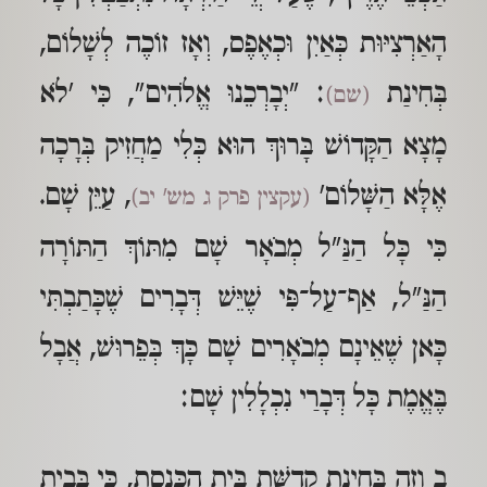
הָאַרְצִיּוּת כְּאַיִן וּכְאֶפֶס, וְאָז זוֹכֶה לְשָׁלוֹם,
בְּחִינַת
: "יְבָרְכֵנוּ אֱלֹהִים", כִּי 'לֹא
(שם)
מָצָא הַקָּדוֹשׁ בָּרוּךְ הוּא כְּלִי מַחֲזִיק בְּרָכָה
אֶלָּא הַשָּׁלוֹם'
, עַיֵּן שָׁם.
(עקצין פרק ג מש' יב)
כִּי כָּל הַנַּ"ל מְבֹאָר שָׁם מִתּוֹךְ הַתּוֹרָה
הַנַּ"ל, אַף־עַל־פִּי שֶׁיֵּשׁ דְּבָרִים שֶׁכָּתַבְתִּי
כָּאן שֶׁאֵינָם מְבֹאָרִים שָׁם כָּךְ בְּפֵרוּשׁ, אֲבָל
בֶּאֱמֶת כָּל דְּבָרַי נִכְלָלִין שָׁם:
ב וְזֶה בְּחִינַת קְדֻשַּׁת בֵּית הַכְּנֶסֶת, כִּי בְּבֵית