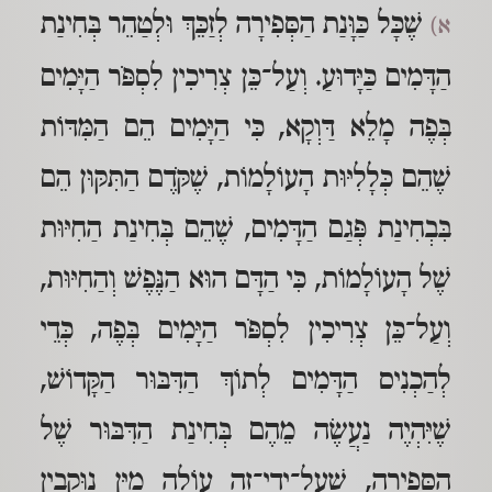
שֶׁכָּל כַּוָּנַת הַסְּפִירָה לְזַכֵּךְ וּלְטַהֵר בְּחִינַת
א)
הַדָּמִים כַּיָּדוּעַ. וְעַל־כֵּן צְרִיכִין לִסְפֹּר הַיָּמִים
בְּפֶה מָלֵא דַּוְקָא, כִּי הַיָּמִים הֵם הַמִּדּוֹת
שֶׁהֵם כְּלָלִיּוּת הָעוֹלָמוֹת, שֶׁקֹּדֶם הַתִּקּוּן הֵם
בִּבְחִינַת פְּגַם הַדָּמִים, שֶׁהֵם בְּחִינַת הַחִיּוּת
שֶׁל הָעוֹלָמוֹת, כִּי הַדָּם הוּא הַנֶּפֶשׁ וְהַחִיּוּת,
וְעַל־כֵּן צְרִיכִין לִסְפֹּר הַיָּמִים בְּפֶה, כְּדֵי
לְהַכְנִיס הַדָּמִים לְתוֹךְ הַדִּבּוּר הַקָּדוֹשׁ,
שֶׁיִּהְיֶה נַעֲשֶׂה מֵהֶם בְּחִינַת הַדִּבּוּר שֶׁל
הַסְּפִירָה, שֶׁעַל־יְדֵי־זֶה עוֹלֶה מַיִּן נוּקְבִין