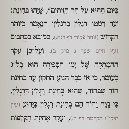
בַּיּוֹם הַהוּא עַל הַר הַזֵּיתִים", שֶׁזֶּהוּ בְּחִינַת:
'עַד דְּמָטוּ רַגְלִין בְּרַגְלִין' הַנֶּאֱמַר בַּזוֹהַר
הַקָּדוֹשׁ
, כַּמּוּבָא בַּכְּתָבִים
(זוהר פקודי דף רנח.)
. וְעַל־כֵּן עִקַּר
(עץ חיים שער ג פרק ב)
הַהַמְתָּקָה שֶׁל יְמֵי הַסְּפִירָה הוּא בְּלַ"ג
בָּעוֹמֶר, כִּי אָז כְּבָר הִגִּיעַ הַתִּקּוּן עַד בְּחִינַת
הוֹד שֶׁבְּהוֹד, שֶׁהוּא בְּחִינַת רַגְלִין דְּרַגְלִין,
כִּי נֶצַח וָהוֹד הֵם בְּחִינַת רַגְלִין כַּיָּדוּעַ
(עיין
, וְעִקַּר אֲחִיזַת הַקְּלִפּוֹת
תיקו"ז הקדמה דף יז.)