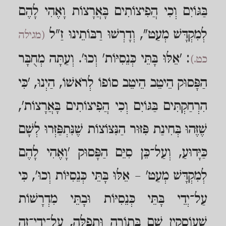
בַּגּוֹיִם וְכִי הֲפִיצוֹתִים בָּאֲרָצוֹת וָאֶהִי לָהֶם
לְמִקְדָּשׁ מְעַט", וְדָרְשׁוּ רַבּוֹתֵינוּ זַ"ל
(מגילה
: 'אֵלּוּ בָּתֵּי כְּנֵסִיּוֹת' וְכוּ'. וְעַתָּה מְחֻבָּר
כט.)
הַפָּסוּק הֵיטֵב הֵיטֵב סוֹפוֹ לְרֹאשׁוֹ, הַיְנוּ, 'כִּי
הִרְחַקְתִּים בַּגּוֹיִם וְכִי הֲפִיצוֹתִים בָּאֲרָצוֹת',
שֶׁזֶּהוּ בְּחִינַת פִּזּוּר הַנִּצּוֹצוֹת שֶׁנִּתְפַּזְּרוּ לְשָׁם
כַּיָּדוּעַ, וְעַל־כֵּן סִיֵּם הַפָּסוּק 'וָאֶהִי לָהֶם
לְמִקְדָּשׁ מְעַט' – אֵלּוּ בָּתֵּי כְּנֵסִיּוֹת וְכוּ', כִּי
עַל־יְדֵי בָּתֵּי כְּנֵסִיּוֹת וּבָתֵּי מִדְרָשׁוֹת
שֶׁעוֹסְקִין שָׁם בְּתוֹרָה וּתְפִלָּה, עַל־יְדֵי־זֶה