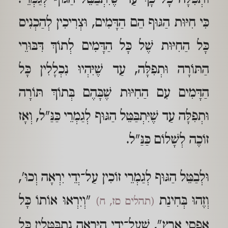
כִּי חִיּוּת הַגּוּף הֵם הַדָּמִים, וּצְרִיכִין לְהַכְנִיס
כָּל הַחִיּוּת שֶׁל כָּל הַדָּמִים לְתוֹךְ דִּבּוּרֵי
הַתּוֹרָה וּתְפִלָּה, עַד שֶׁיִּהְיוּ נִכְלָלִין כָּל
הַדָּמִים עִם הַחִיּוּת שֶׁבָּהֶם בְּתוֹךְ תּוֹרָה
וּתְפִלָּה עַד שֶׁיִּתְבַּטֵּל הַגּוּף לְגַמְרֵי כַּנַּ"ל, וְאָז
זוֹכֶה לְשָׁלוֹם כַּנַּ"ל.
וּלְבַטֵּל הַגּוּף לְגַמְרֵי זוֹכִין עַל־יְדֵי יִרְאָה וְכוּ',
וְזֶהוּ בְּחִינַת
"וְיִרְאוּ אוֹתוֹ כָּל
(תהלים סז, ח)
אַפְסֵי אֶרֶץ", שֶׁעַל־יְדֵי הַיִּרְאָה נִתְבַּטְּלִין כָּל