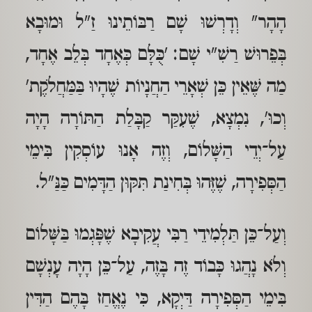
הָהָר" וְדָרְשׁוּ שָׁם רַבּוֹתֵינוּ זַ"ל וּמוּבָא
בְּפֵרוּשׁ רַשִׁ"י שָׁם: 'כֻּלָּם כְּאֶחָד בְּלֵב אֶחָד,
מַה שֶּׁאֵין כֵּן שְׁאָרֵי הַחֲנָיוֹת שֶׁהָיוּ בַּמַּחֲלֹקֶת'
וְכוּ', נִמְצָא, שֶׁעִקַּר קַבָּלַת הַתּוֹרָה הָיָה
עַל־יְדֵי הַשָּׁלוֹם, וְזֶה אָנוּ עוֹסְקִין בִּימֵי
הַסְּפִירָה, שֶׁזֶּהוּ בְּחִינַת תִּקּוּן הַדָּמִים כַּנַּ"ל.
וְעַל־כֵּן תַּלְמִידֵי רַבִּי עֲקִיבָא שֶׁפָּגְמוּ בַּשָּׁלוֹם
וְלֹא נָהֲגוּ כָּבוֹד זֶה בָּזֶה, עַל־כֵּן הָיָה עָנְשָׁם
בִּימֵי הַסְּפִירָה דַּיְקָא, כִּי נֶאֱחַז בָּהֶם הַדִּין