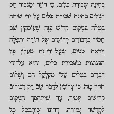
בְּחִינַת שְׁבִירַת כֵּלִים, כִּי חוֹזֵר וּמַגְבִּיר חַס
וְשָׁלוֹם בְּחִינַת שְׁבִירַת כֵּלִים עַל־יְדֵי שִׂיחָה
בְּטֵלָה בְּמָקוֹם קָדוֹשׁ כָּזֶה שֶּׁעוֹסְקִין שָׁם
תָּמִיד בְּדִבּוּרִים קְדוֹשִׁים שֶׁל תּוֹרָה וּתְפִלָּה
וְיִרְאַת שָׁמַיִם, שֶׁעַל־יְדֵי־זֶה מַעֲלִין כָּל
הַנִּצּוֹצוֹת מִשְּׁבִירַת כֵּלִים, וְהוּא עַל־יְדֵי
דְּבָרִים בְּטֵלִים שֶׁלּוֹ מְקַלְקֵל חַס וְשָׁלוֹם
תִּקּוּן כָּזֶה, כִּי צְרִיכִין לְדַבֵּר שָׁם רַק דִּבּוּרִים
קְדוֹשִׁים תָּמִיד, עַד שֶׁיִּתְהַפֵּךְ הַמָּקוֹם
לִקְדֻשָּׁה גְּמוּרָה, דְּהַיְנוּ שֶׁיִּתְבַּטֵּל כָּל