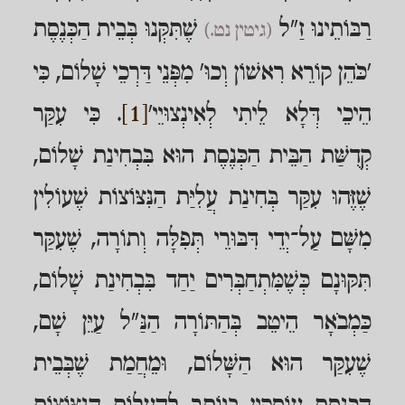
רַבּוֹתֵינוּ זַ"ל
שֶׁתִּקְּנוּ בְּבֵית הַכְּנֶסֶת
(גיטין נט.)
'כֹּהֵן קוֹרֵא רִאשׁוֹן וְכוּ' מִפְּנֵי דַּרְכֵי שָׁלוֹם, כִּי
הֵיכֵי דְּלָא לֵיתִי לְאִינְצוּיֵי'
[1]
. כִּי עִקַּר
קְדֻשַּׁת הַבֵּית הַכְּנֶסֶת הוּא בִּבְחִינַת שָׁלוֹם,
שֶׁזֶּהוּ עִקַּר בְּחִינַת עֲלִיַּת הַנִּצּוֹצוֹת שֶׁעוֹלִין
מִשָּׁם עַל־יְדֵי דִּבּוּרֵי תְּפִלָּה וְתוֹרָה, שֶׁעִקַּר
תִּקּוּנָם כְּשֶׁמִּתְחַבְּרִים יַחַד בִּבְחִינַת שָׁלוֹם,
כַּמְבֹאָר הֵיטֵב בְּהַתּוֹרָה הַנַּ"ל עַיֵּן שָׁם,
שֶׁעִקַּר הוּא הַשָּׁלוֹם, וּמֵחֲמַת שֶׁבְּבֵית