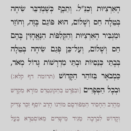
הָאַרְצִיּוּת וְכַנַּ"ל. וְתֵכֶף כְּשֶׁמְּדַבֵּר שִׂיחָה
בְּטֵלָה חַס וְשָׁלוֹם, הוּא פּוֹגֵם בָּזֶה, וְחוֹזֵר
וּמַגְבִּיר הָאַרְצִיּוּת וְהַקְּלִפּוֹת הַנֶּאֱחָזִין בָּהֶם
חַס וְשָׁלוֹם, וְעַל־כֵּן פְּגַם שִׂיחָה בְּטֵלָה
בְּבָתֵּי כְּנֵסִיּוֹת וּבָתֵּי מִדְרָשׁוֹת גָּדוֹל מְאֹד,
כַּמְבֹאָר בַּזוֹהַר הַקָּדוֹשׁ
(תרומה דף קלא:)
וּבְכָל הַסְּפָרִים
[וּבִפְרָט בְּהַקּוּנְטְרֵס מוֹרָא מִקְדָּשׁ
מֵהָרַב הֶחָסִיד הַמְּפוּרְסָם מוֹרֵנוּ הָרַב יוֹסֵף זֵכֶר צַדִּיק
וְקָדוֹשׁ לִבְרָכָה מַגִּיד מֵישָׁרִים מֵאוֹסְטְרָא בַּעַל