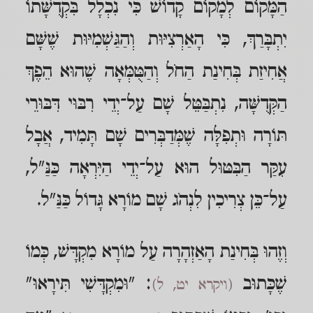
הַמָּקוֹם לְמָקוֹם קָדוֹשׁ כִּי נִכְלָל בִּקְדֻשָּׁתוֹ
יִתְבָּרַךְ, כִּי הָאַרְצִיּוּת וְהַגַּשְׁמִיּוּת שֶׁשָּׁם
אֲחִיזַת בְּחִינַת הַחֹל וְהַטֻּמְּאָה שֶׁהוּא הֵפֶךְ
הַקְּדֻשָּׁה, נִתְבַּטֵּל שָׁם עַל־יְדֵי רִבּוּי דִּבּוּרֵי
תּוֹרָה וּתְפִלָּה שֶׁמְּדַבְּרִים שָׁם תָּמִיד, אֲבָל
עִקַּר הַבִּטּוּל הוּא עַל־יְדֵי הַיִּרְאָה כַּנַּ"ל,
עַל־כֵּן צְרִיכִין לִנְהֹג שָׁם מוֹרָא גָּדוֹל כַּנַּ"ל.
וְזֶהוּ בְּחִינַת הָאַזְהָרָה עַל מוֹרָא מִקְדָּשׁ, כְּמוֹ
שֶׁכָּתוּב
: "וּמִקְדָּשִׁי תִּירָאוּ"
(ויקרא יט, ל)