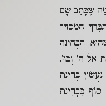
ַה שֶּׁכָּתַב שָׁם
ְבָּרֵךְ הַמְסַדֵּר
ֶהוּא הַבְּחִינָה
ֹת אֶל ה' וְכוּ'.
ַעֲשִׂין בְּחִינַת
 סוֹף בִּבְחִינַת