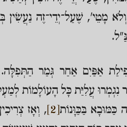
וְלֹא מָטֵי', שֶׁעַל־יְדֵי־זֶה נַעֲשִׂין בְּ
ַּ"ל.
ְפִילַת אַפַּיִם אַחַר גְּמַר הַתְּפִלָּה.
ָר נִגְמְרוּ עֲלִיַּת כָּל הָעוֹלָמוֹת לְמַ
כַּמּוּבָא בַּכַּוָּנוֹת
[2]
, וְאָז צְרִיכִין