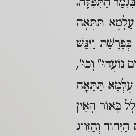
בִּגְמַר הַתְּפִלָּה.
 עָלְמָא תַּתָּאָה
ְפָרָשַׁת וַיִּגַּשׁ
ים נוֹעָדוּ" וְכוּ',
ַת עָלְמָא תַּתָּאָה
לָל בְּאוֹר הָאֵין
יִּחוּד וְהַזִּוּוּג