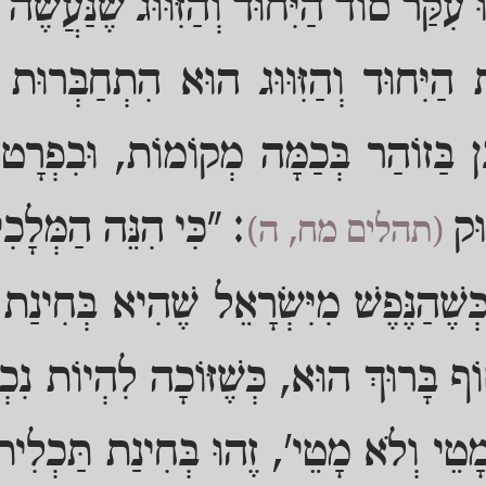
עִקַּר סוֹד הַיִּחוּד וְהַזִּוּוּג שֶׁנַּעֲשֶׂה 
ַת הַיִּחוּד וְהַזִּוּוּג הוּא הִתְחַבְּרוּת
ָן בַּזוֹהַר בְּכַמָּה מְקוֹמוֹת, וּבִפְרָט בּ
וּק
: "כִּי הִנֵּה הַמְּלָכִ
(תהלים מח, ה)
כְּשֶׁהַנֶּפֶשׁ מִיִּשְׂרָאֵל שֶׁהִיא בְּחִינ
ף בָּרוּךְ הוּא, כְּשֶׁזּוֹכָה לִהְיוֹת נִכְ
ֵי וְלֹא מָטֵי', זֶהוּ בְּחִינַת תַּכְלִית הַ