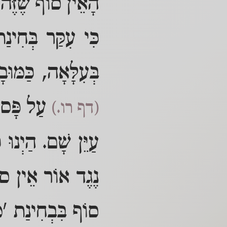
הָאֵין סוֹף שֶׁזֶּהוּ 
כִּי עִקַּר בְּחִינ
בְּעִלָּאָה, כַּמּוּב
עַל פָּס
(דף רו.)
עַיֵּן שָׁם. הַיְנוּ 
נֶגֶד אוֹר אֵין סוֹ
סוֹף בִּבְחִינַת 'מָט