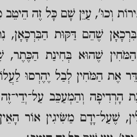
ירוֹת וְכוּ', עַיֵּן שָׁם כָּל זֶה הֵיטֵב מ
הַבִּרְכָאָן שֶׁהֵם דַּקּוּת הַבִּרְכָאָן, נִת
הַמֹּחִין שֶׁהוּא בְּחִינַת הַכֶּתֶר, שׁ
ַדֵּר אֶת הַמֹּחִין לְבַל יֶהֶרְסוּ לַעֲלו
נַת הָרְדִיפָה וְהַמְעַכֵּב עַל־יְדֵי־זֶה נ
ִין, שֶׁעַל־יָדָם מַשִּׂיגִין אוֹר הָאֵין