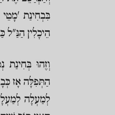
בִּבְחִינַת 'מָטֵי 
הֵיכָלִין הַנַּ"ל כַּנ
וְזֶהוּ בְּחִינַת נ
הַתְּפִלָּה אָז כְּב
לְמַעְלָה לְמַעְלָה 