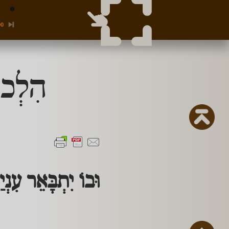
00
הִלְכו
וּבוֹ יִתְבָּאֵר עִנְי