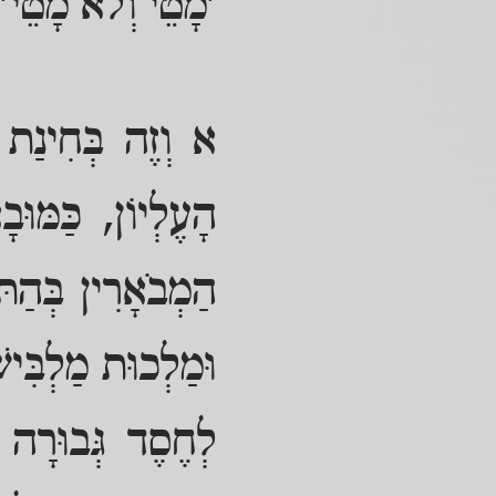
'מָטֵי וְלֹא מָטֵי' 
א וְזֶה בְּחִינַת נ
הָעֶלְיוֹן, כַּמּוּבָ
הַמְבֹאָרִין בְּהַתּ
וּמַלְכוּת מַלְבִּי
לְחֶסֶד גְּבוּרָה 