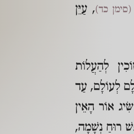
, עַיֵּן
(סימן כד)
וֹכִין לְהַעֲלוֹת
וֹלָם לְעוֹלָם, עַד
שִּׂיג אוֹר הָאֵין
שׁ רוּחַ נְשָׁמָה,