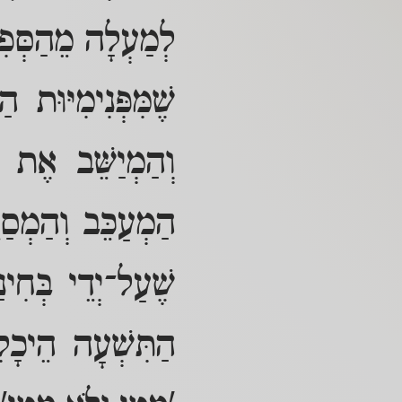
לְמַעְלָה מֵהַסְּפִ
שֶׁמִּפְּנִימִיּוּת 
וְהַמְיַשֵּׁב אֶת 
הַמְעַכֵּב וְהַמְס
שֶׁעַל־יְדֵי בְּחִי
הַתִּשְׁעָה הֵיכָל