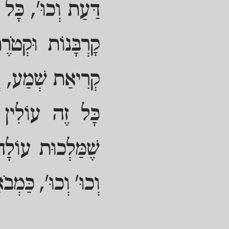
דַּעַת וְכוּ', כָּל 
קָרְבָּנוֹת וּקְטֹרֶ
קְרִיאַת שְׁמַע, וְא
כָּל זֶה עוֹלִין ה
שֶׁמַּלְכוּת עוֹלָ
וְכוּ' וְכוּ', כַּמְבֹ