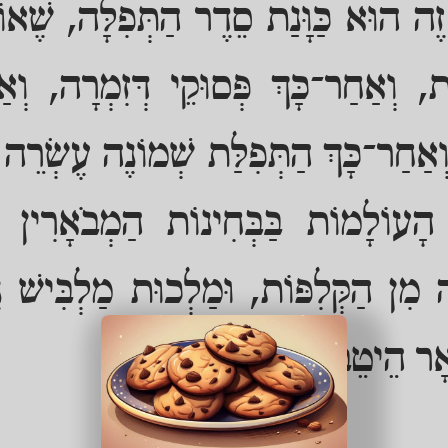
זֶה הוּא כַּוָּנַת סֵדֶר הַתְּפִלָּה, שֶׁאו
ת, וְאַחַר־כָּךְ פְּסוּקֵי דְּזִמְרָה, וְאַ
ַחַר־כָּךְ הַתְּפִלַּת שְׁמוֹנֶה עֶשְׂרֵה ו
ָעוֹלָמוֹת בַּבְּחִינוֹת הַמְבֹאָרִין בּ
ה מִן הַקְּלִפּוֹת, וּמַלְכוּת מַלְבִּישׁ 
אָר הֵיטֵב בַּכַּוָּנוֹת.