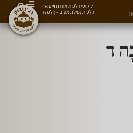
ליקוטי הלכות אורח חיים א
»
הִלְכוֹת נְפִילַת אַפַּיִם – הֲלָכָה ד
כָה ד