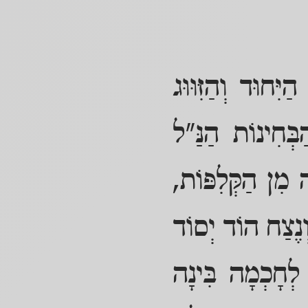
ִחוּד וְהַזִּוּוּג
בְּחִינוֹת הַנַּ"ל
ה מִן הַקְּלִפּוֹת,
ְנֶצַח הוֹד יְסוֹד
לְחָכְמָה בִּינָה