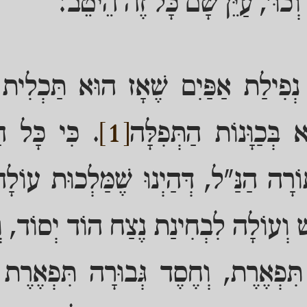
וְכוּ', עַיֵּן שָׁם כָּל זֶה הֵיטֵב:
ְפִילַת אַפַּיִם שֶׁאָז הוּא תַּכְלִית הַיּ
א בְּכַוָּנוֹת הַתְּפִלָּה
[1]
. כִּי כָּל הַ
וֹרָה הַנַּ"ל, דְּהַיְנוּ שֶׁמַּלְכוּת עוֹלָ
שׁ וְעוֹלָה לִבְחִינַת נֶצַח הוֹד יְסוֹד, ו
תִּפְאֶרֶת, וְחֶסֶד גְּבוּרָה תִּפְאֶרֶת 