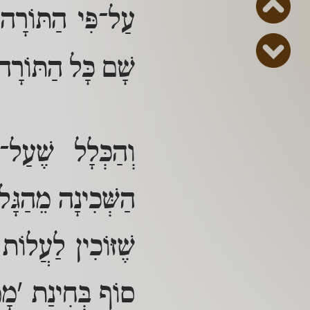
עַל־פִּי הַתּוֹרָה
שָׁם כָּל הַתּוֹרָה
וְהַכְּלָל שֶׁעַל־
הַשְּׁכִינָה מֵהַגָּ
שֶׁזּוֹכִין לַעֲלוֹ
סוֹף בְּחִינַת 'מָט