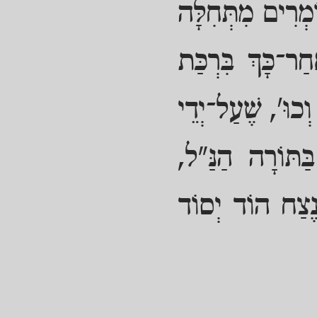
ֹמְרִים מִתְּחִלָּה
חַר־כָּךְ בִּרְכַּת
ְכוּ', שֶׁעַל־יְדֵי
ַתּוֹרָה הַנַּ"ל,
נֶצַח הוֹד יְסוֹד