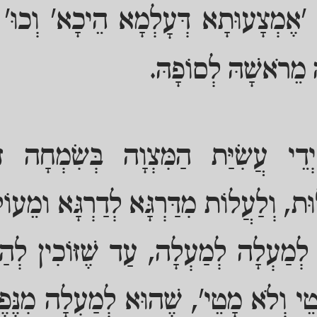
 'אֶמְצָעוּתָא דְּעָלְמָא הֵיכָא' וְכוּ'
 מֵרֹאשָׁהּ לְסוֹפָהּ.
יְדֵי עֲשִׂיַּת הַמִּצְוָה בְּשִׂמְחָה ז
לוּת, וְלַעֲלוֹת מִדַּרְגָּא לְדַרְגָּא ומֵע
ת לְמַעְלָה לְמַעְלָה, עַד שֶׁזּוֹכִין לְהַ
ֵי וְלֹא מָטֵי', שֶׁהוּא לְמַעְלָה מִנֶּפֶ