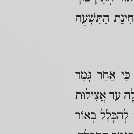
חִינַת הַתִּשְׁעָה
 כִּי אַחַר גְּמַר
עְלָה עַד אֲצִילוּת
 לְהִכָּלֵל בְּאוֹר