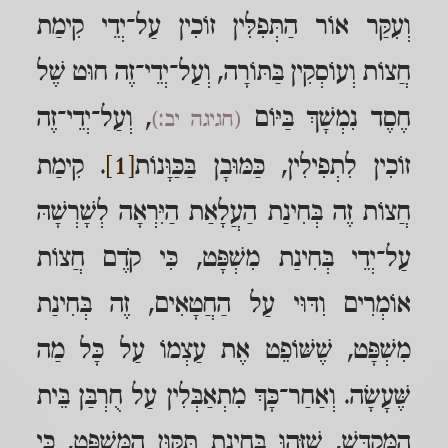
וְעִקַּר אוֹר הַתְּפִלִּין זוֹכִין עַל־יְדֵי קִימַת
חֲצוֹת וְעוֹסְקִין בַּתּוֹרָה, וְעַל־יְדֵי־זֶה חוּט שֶׁל
חֶסֶד נִמְשָׁךְ בַּיּוֹם
, וְעַל־יְדֵי־זֶה
(חגיגה יב:)
זוֹכִין לִתְפִילִין, כַּמּוּבָן בַּכַּוָּנוֹת
[1]
. קִימַת
חֲצוֹת זֶה בְּחִינַת הַעֲלָאַת הַיִּרְאָה לְשָׁרְשָׁהּ
עַל־יְדֵי בְּחִינַת מִשְׁפָּט, כִּי קֹדֶם חֲצוֹת
אוֹמְרִים וִדּוּי עַל הַחֲטָאִים, זֶה בְּחִינַת
מִשְׁפָּט, שֶׁשּׁוֹפֵט אֶת עַצְמוֹ עַל כָּל מַה
שֶּׁעָשָׂה. וְאַחַר־כָּךְ מִתְאַבְּלִין עַל חֻרְבַּן בֵּית
הַמִּקְדָּשׁ, שֶׁזֶּהוּ בְּחִינַת תִּקּוּן הַמִּשְׁפָּט, כִּי