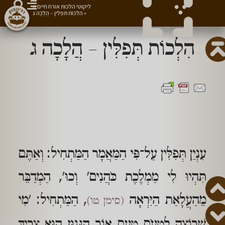
ליקוטי הלכות אורח חיים א
»
הִלְכוֹת תְּפִלִּין – הֲלָכָה ג
הִלְכוֹת תְּפִלִּין – הֲלָכָה ג
עִנְיַן תְּפִלִּין עַל־פִּי הַמַּאֲמָר הַמַּתְחִיל: וְאַתֶּם
תִּהְיוּ לִי מַמְלֶכֶת כֹּהֲנִים' וְכוּ', הַמְדַבֵּר
מֵהַעֲלָאַת הַיִּרְאָה
, הַמַּתְחִיל: 'מִי
(סימן טו)
שֶׁרוֹצֶה לִטְעֹם טַעַם אוֹר הַגָּנוּז הוּא צָרִיךְ