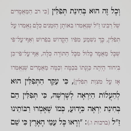
וְכָל זֶה הוּא בְּחִינַת תְּפִלִּין
[כִּי רֹב הַמַּאֲמָרִים
שֶׁל רַבֵּינוּ זַ"ל שֶׁנֶּאֱמְרוּ בְּאוֹתָן הַזְּמַנִּים כֻּלָּם נֶאֱמְרוּ עַל
תְּפִלִּין, כָּךְ נִשְׁמַע מִפִּיו הַקָּדוֹשׁ בְּפֵרוּשׁ וְאַף־עַל־פִּי
שֶׁכָּל מַאֲמָר כָּלוּל מִכָּל הַתּוֹרָה כֻּלָּהּ, אַף־עַל־פִּי־כֵן
בְּיִחוּד הָיְתָה כַּוָּנָתוֹ בְּכַמָּה וְכַמָּה מַאֲמָרִים שֶׁנֶּאֱמְרוּ
, כִּי עִקַּר הַתְּפִלִּין הוּא
אָז עַל מִצְוַת תְּפִלִּין]
לְהַעֲלוֹת הַיִּרְאָה לְשָׁרְשָׁהּ, כִּי תְּפִלִּין הֵם
בְּחִינַת יִרְאָה כַּיָּדוּעַ, כְּמוֹ שֶׁאָמְרוּ רַבּוֹתֵינוּ
זַ"ל
: "וְרָאוּ כָּל עַמֵּי הָאָרֶץ כִּי שֵׁם
(ברכות ו.)