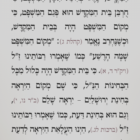
חֻרְבַּן בֵּית הַמִּקְדָּשׁ הוּא פְּגַם הַמִּשְׁפָּט, כִּי
מְקוֹם הַמִּשְׁפָּט הָיָה בְּבֵית הַמִּקְדָּשׁ,
וּכְשֶׁנֶּחְרַב נֶאֱמַר
: "מְקוֹם הַמִּשְׁפָּט
(קהלת ג)
שָׁמָּה הָרֶשַׁע" כְּמוֹ שֶׁאָמְרוּ רַבּוֹתֵינוּ זַ"ל
. כִּי בֵּית הַמִּקְדָּשׁ הָיָה כָּלוּל מִכָּל
(ויק"ר ד, א)
הַבְּחִינוֹת הַנַּ"ל, כִּי שָׁם מְקוֹם הַיִּרְאָה
בְּחִינַת יְרוּשָׁלַיִם – יִרְאָה שָׁלֵם
,
(ב"ר נו, י)
וְגַם הוּא בְּחִינַת דַּעַת, כְּמוֹ שֶׁאָמְרוּ רַבּוֹתֵינוּ
זַ"ל
, הַיְנוּ הַעֲלָאַת הַיִּרְאָה לְדַעַת
(ברכות לג.)