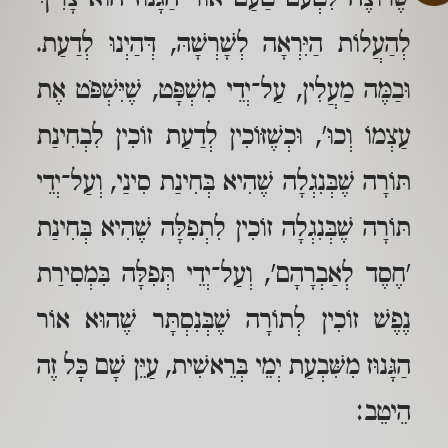
לְהַעֲלוֹת הַיִּרְאָה לְשָׁרְשָׁהּ, דְּהַיְנוּ לְדַעַת.
וּבַמֶּה מַעֲלִין, עַל־יְדֵי מִשְׁפָּט, שֶׁיִּשְׁפֹּט אֶת
עַצְמוֹ וְכוּ', וּכְשֶׁזּוֹכִין לְדַעַת זוֹכִין לִבְחִינַת
תּוֹרָה שֶׁבְּנִגְלָה שֶׁהִיא בְּחִינַת סִינַי, וְעַל־יְדֵי
תּוֹרָה שֶׁבְּנִגְלָה זוֹכִין לִתְפִלָּה שֶׁהִיא בְּחִינַת
'חֶסֶד לְאַבְרָהָם', וְעַל־יְדֵי תְּפִלָּה בִּמְסִירַת
נֶפֶשׁ זוֹכִין לְתוֹרָה שֶׁבְּנִסְתָּר שֶׁהוּא אוֹר
הַגָּנוּז מִשִּׁבְעַת יְמֵי בְּרֵאשִׁית, עַיֵּן שָׁם כָּל זֶה
הֵיטֵב: