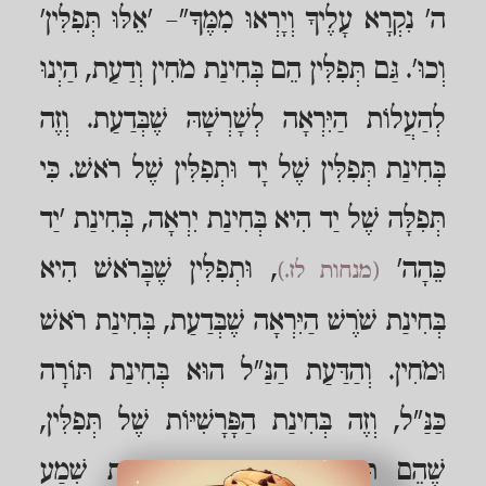
ה' נִקְרָא עָלֶיךָ וְיָרְאוּ מִמֶּךָּ"– 'אֵלּוּ תְּפִלִּין'
וְכוּ'. גַּם תְּפִלִּין הֵם בְּחִינַת מֹחִין וְדַעַת, הַיְנוּ
לְהַעֲלוֹת הַיִּרְאָה לְשָׁרְשָׁהּ שֶׁבְּדַעַת. וְזֶה
בְּחִינַת תְּפִלִּין שֶׁל יָד וּתְפִלִּין שֶׁל רֹאשׁ. כִּי
תְּפִלָּה שֶׁל יַד הִיא בְּחִינַת יִרְאָה, בְּחִינַת 'יַד
כֵּהָה'
, וּתְפִלִּין שֶׁבָּרֹאשׁ הִיא
(מנחות לז.)
בְּחִינַת שֹׁרֶשׁ הַיִּרְאָה שֶׁבְּדַעַת, בְּחִינַת רֹאשׁ
וּמֹחִין. וְהַדַּעַת הַנַּ"ל הוּא בְּחִינַת תּוֹרָה
כַּנַּ"ל, וְזֶה בְּחִינַת הַפָּרָשִׁיּוֹת שֶׁל תְּפִלִּין,
שֶׁהֵם תּוֹרָה. וְזֶה בְּחִינַת קְרִיאַת שְׁמַע