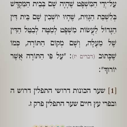
עַל־יְדֵי הַמִּשְׁפָּט שֶׁהָיָה שָׁם בְּבֵית הַמִּקְדָּשׁ
בְּלִשְׁכַּת הַגָּזִית, שֶׁהָיוּ יוֹשְׁבִין שָׁם בֵּית דִּין
הַגָּדוֹל לַעֲשׂוֹת מִשְׁפָּט לְמַטָּה לְבַטֵּל הַדִּין
שֶׁל מַעְלָה, וְשָׁם מְקוֹם הַתּוֹרָה, כְּמוֹ
שֶׁכָּתוּב
: "עַל פִּי הַתּוֹרָה אֲשֶׁר
(דברים יז)
יוֹרוּךָ":
[1]
שער הכונות דרושי התפלין דרוש ה
ובפרי עץ חיים שער התפלין פרק ז.