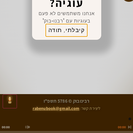
עוגיה?
אנחנו משתמשים לא פעם
בעוגיות עם 'רבנו-בוק'
קיבלתי, תודה
>
<
רבינובוק © 5786 תשפ"ו
הִלְכוֹת צִיצִית – הֲלָכָה ה
הִלְכוֹת צִיצִית – הֲלָכָה ז
ליצירת קשר:
rabenubook@gmail.com
00:00
00:00