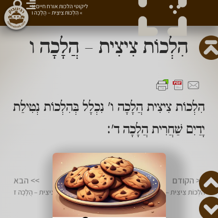
ליקוטי הלכות אורח חיים א
»
הִלְכוֹת צִיצִית – הֲלָכָה ו
הִלְכוֹת צִיצִית – הֲלָכָה ו
הִלְכוֹת צִיצִית הֲלָכָה ו' נִכְלָל בְּהִלְכוֹת נְטִילַת
יָדַיִם שַׁחֲרִית הֲלָכָה ד':
מצווה לשתף 👈
<< הקודם
>> הבא
הִלְכוֹת צִיצִית – הֲלָכָה ה
הִלְכוֹת צִיצִית – הֲלָכָה ז