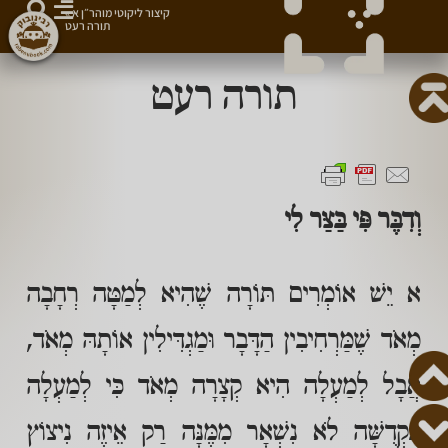
קיצור ליקוטי מוהר״ן א
»
תורה רעט
תורה רעט
וְדִבֶּר פִּי בַּצַּר לִי
א יֵשׁ אוֹמְרִים תּוֹרָה שֶׁהִיא לְמַטָּה רְחָבָה
מְאֹד שֶׁמַּרְחִיבִין הַדָּבָר וּמַגְדִּילִין אוֹתָהּ מְאֹד,
אֲבָל לְמַעְלָה הִיא קְצָרָה מְאֹד כִּי לְמַעְלָה
בִּקְדֻשָּׁה לֹא נִשְׁאָר מִמֶּנָּה רַק אֵיזֶה נִיצוֹץ