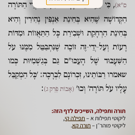
, כִּי עִקַּר שֵׁם אָדָם זוֹכִין עַל-יְדֵי הַתּוֹרָה
ס"א)
הַקְּדוֹשָׁה שֶׁהִיא בְּחִינַת אַנְפִּין נְהִירִין וְהִיא
בְּחִינַת הַרְחָקַת וּשְׁבִירַת כָּל הַתַּאֲווֹת וּמִדּוֹת
רָעוֹת וְעַל-יְדֵי-זֶה זוֹכֶה שֶׁנִּתְבַּטֵּל מִמֶּנּוּ עֹל
הַשִּׁעְבּוּד שֶׁל הָעַכּוּ"ם גַּם בְּגַשְׁמִיּוּת כְּמו
שאמרו רַבּוֹתֵינוּ, זִכְרוֹנָם לִבְרָכָה: 'כָּל הַמְקַבֵּל
עָלָיו עֹל תּוֹרָה' וְכוּ'
:
(אָבוֹת פֶּרֶק ג)
תורה ותפילה, השייכים לדף הזה:
ליקוטי תפילות א –
תפילה קי
,
ליקוטי מוהר״ן –
תורה קא
.