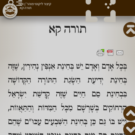
קיצור ליקוטי מוהר״ן א
»
תורה קא
תורה קא
בְּכָל אָדָם וְאָדָם יֵשׁ בְּחִינַת אַנְפִּין נְהִירִין, שֶׁזֶּה
בְּחִינַת יְדִיעַת הַשָׂגַת הַתּוֹרָה הַקְּדוֹשָׁה
בִּבְחִינַת סַם חַיִּים שֶׁזֶּה קְדֻשַּׁת יִשְׂרָאֵל
הָרְחוֹקִים בְּשָׁרְשָׁם מִכָּל הַמִּדּוֹת וְהַתַּאֲווֹת,
וְיֵשׁ בּוֹ גַּם כֵּן בְּחִינַת הַשִּׁבְעִים עַכּוּ"ם שֶׁהֵם