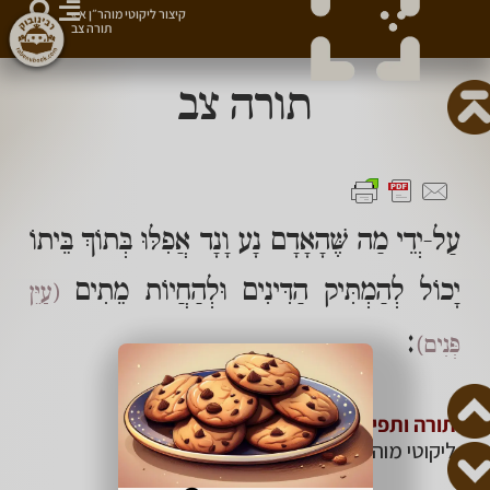
קיצור ליקוטי מוהר״ן א
»
תורה צב
תורה צב
עַל-יְדֵי מַה שֶּׁהָאָדָם נָע וָנָד אֲפִלּוּ בְּתוֹךְ בֵּיתוֹ
יָכוֹל לְהַמְתִּיק הַדִּינִים וּלְהַחֲיוֹת מֵתִים
(עַיֵּן
:
פְּנִים)
תורה ותפילה, השייכים לדף הזה:
ליקוטי מוהר״ן –
תורה צב
.