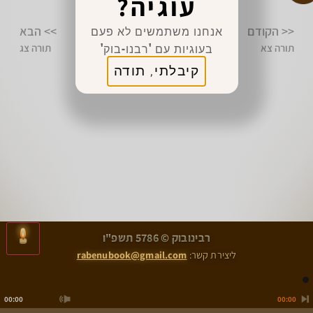
עוגיה?
מצווה לשתף 👈
אנחנו משתמשים לא פעם
<< הקודם
>> הבא
בעוגיות עם 'רבנו-בוק'
תורה צא
תורה צג
קיבלתי, תודה
>
<
רבינובוק © 5786 תשפ"ו
תורה צא
תורה צג
ליצירת קשר:
rabenubook@gmail.com
00:00
00:00