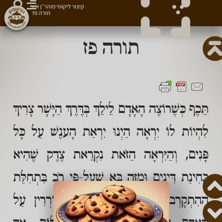
קיצור ליקוטי מוהר״ן א
»
תורה פז
תורה פז
תֵּכֶף כְּשֶׁרוֹצֶה הָאָדָם לֵילֵךְ בְּדֶּרֶךְ הַיָּשָׁר צָרִיךְ
לִהְיוֹת לוֹ יִרְאָה הַיְנוּ יִרְאַת הָענֶשׁ עַל כָּל
פָּנִים, וְהַיִּרְאָה הַזֹּאת נִקְרֵאת צֶדֶק שֶׁהִיא
בְּחִינַת דִּינִים וּמִזֶּה בָּא שֶׁעַל-פִּי רֹב בִּתְחִלַּת
הַהִתְקָרְבוּת לַעֲבוֹדַת הַשֵּׁם מִתְעוֹרְרִין עַל