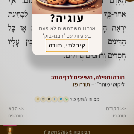
הָאָדָם דִּינִים וְיִסּוּרִים חַס וְשָׁלוֹם. אַךְ
אַחַר-כָּךְ כְּשֶׁבָּא אֶל הָאֱמֶת הַיְנוּ לִבְחִינַת
עוגיה?
יִרְאַת הָרוֹמְמוּת שֶׁנִּקְרֵאת אֱמוּנָה אָז כָּל
אנחנו משתמשים לא פעם
בעוגיות עם 'רבנו-בוק'
הַדִּינִים נִמְתָּקִים בְּשָׁרְשָׁם וְנִמְשָׁכִין עָלָיו
קיבלתי, תודה
חֲסָדִים וְרַחֲמִים גְּדוֹלִים:
תורה ותפילה, השייכים לדף הזה:
ליקוטי מוהר״ן –
תורה פז
.
מצווה לשתף 👈
<< הקודם
>> הבא
תורה פו
תורה פח
>
<
רבינובוק © 5786 תשפ"ו