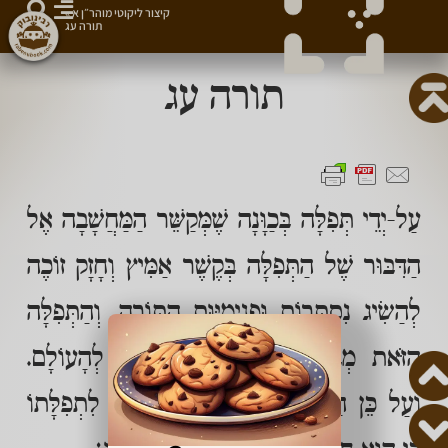
קיצור ליקוטי מוהר״ן א
»
תורה עג
תורה עג
עַל-יְדֵי תְּפִלָּה בְּכַוָּנָה שֶׁמְּקַשֵּׁר הַמַּחֲשָׁבָה אֶל
הַדִּבּוּר שֶׁל הַתְּפִלָּה בְּקֶשֶׁר אַמִּיץ וְחָזָק זוֹכֶה
לְהַשִׂיג נִסְתָּרוֹת וּפְנִימִיּוּת הַתּוֹרָה, וְהַתְּפִלָּה
הַזֹּאת מְבִיאָה הַשְׁפָּעוֹת וּבְרָכוֹת לְהָעוֹלָם.
וְעַל כֵּן הַקָּדוֹשׁ-בָּרוּךְ-הוּא מִתְאַוֶּה לִתְפִלָּתוֹ