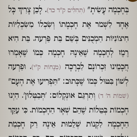
בְּחָכְמָה עָשִׂיתָ"
. לָכֵן צָרִיךְ כָּל
(תְּהִלִּים ק"ד כד)
אֶחָד לִשְׁמר אֶת חָכְמָתוֹ וְשִׂכְלוֹ מִשִׂכְלִיּוֹת
חִיצוֹנִיּוֹת הַמְכֻנִּים בְּשֵׁם בַּת פַּרְעה. בַּת הִיא
רֶמֶז לְחָכְמָה שֶׁאֵינָהּ חָכְמָה כְּמוֹ שֶׁאָמְרוּ
חֲכָמֵינוּ זִכְרוֹנָם לִבְרָכָה
. וּפַרְעה
(מְנָחוֹת ק"י)
לְשׁוֹן בִּטּוּל כְּמוֹ שֶׁכָּתוּב: "תַּפְרִיעוּ אֶת הָעָם"
וְתִרְגֵּם אוּנְקְלוֹס: 'תְּבַטְּלוּן'. הַיְנוּ
(שְׁמוֹת ה' ד)
חָכְמוֹת בְּטֵלוֹת שֶׁהֵם שְׁאָר הַחָכְמוֹת. כִּי עִקַּר
הַחָכְמָה לִקְנוֹת שְׁלֵמוּת אֵינָהּ רַק חָכְמַת