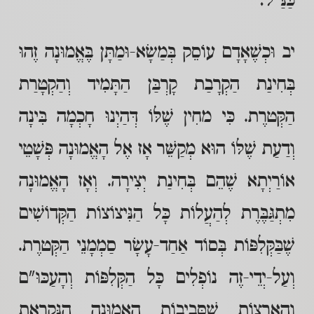
כַּנַּ"ל:
יב וּכְשֶׁאָדָם עוֹסֵק בְּמַשָׂא-וּמַתָּן בֶּאֱמוּנָה זֶהוּ
בְּחִינַת הַקְרָבַת קָרְבַּן הַתָּמִיד וְהַקְטָרַת
הַקְּטרֶת. כִּי מחִין שֶׁלּוֹ דְּהַיְנוּ חָכְמָה בִּינָה
וְדַעַת שֶׁלּוֹ הוּא מְקַשֵּׁר אָז אֶל הָאֱמוּנָה פְּשָׁטֵי
אוֹרַיְתָא שֶׁהֵם בְּחִינַת יְצִירָה. וְאָז הָאֱמוּנָה
מִתְגַּבֶּרֶת לְהַעֲלוֹת כָּל הַנִּיצוֹצוֹת הַקְּדוֹשִׁים
שֶׁבַּקְּלִפּוֹת בְּסוֹד אַחַד-עָשָׂר סַמְמָנֵי הַקְּטרֶת.
וְעַל-יְדֵי-זֶה נוֹפְלִים כָּל הַקְּלִפּוֹת וְהָעַכּוּ"ם
וְהָאֲרָצוֹת שֶׁסְּבִיבוֹת הָאֱמוּנָה הַנִּקְרֵאת