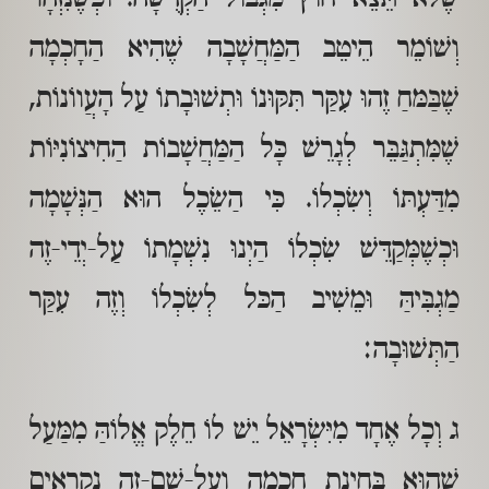
וְשׁוֹמֵר הֵיטֵב הַמַּחֲשָׁבָה שֶׁהִיא הַחָכְמָה
שֶׁבַּמּחַ זֶהוּ עִקַּר תִּקּוּנוֹ וּתְשׁוּבָתוֹ עַל הָעֲווֹנוֹת,
שֶׁמִּתְגַּבֵּר לְגָרֵשׁ כָּל הַמַּחֲשָׁבוֹת הַחִיצוֹנִיּוֹת
מִדַּעְתּוֹ וְשִׂכְלוֹ. כִּי הַשֵׂכֶל הוּא הַנְּשָׁמָה
וּכְשֶׁמְּקַדֵּשׁ שִׂכְלוֹ הַיְנוּ נִשְׁמָתוֹ עַל-יְדֵי-זֶה
מַגְבִּיהַּ וּמֵשִׁיב הַכּל לְשִׂכְלוֹ וְזֶה עִקַּר
הַתְּשׁוּבָה:
ג וְכָל אֶחָד מִיִּשְׂרָאֵל יֵשׁ לוֹ חֵלֶק אֱלוֹהַּ מִמַּעַל
שֶׁהוּא בְּחִינַת חָכְמָה וְעַל-שֵׁם-זֶה נִקְרָאִים