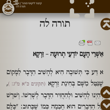
קיצור ליקוטי מוהר״ן א
»
תורה לה
תורה לה
אַשְׁרֵי הָעָם יוֹדְעֵי תְרוּעָה – זַרְקָא
א דַּע כִּי תְּשׁוּבָה הִיא לְהָשִׁיב הַדָּבָר לַמָּקוֹם
שֶׁנִּטַּל מִשָּׁם בְּחִינַת זַרְקָא
,
(תִּקּוּנִים כ"א מ"ג: )
דְּהַיְנוּ לְהָשִׁיב וּלְהַחֲזִיר הַדָּבָר לְשָׁרְשׁוֹ. וְשׁרֶשׁ
כָּל הַדְּבָרִים הוּא חָכְמָה כְּמוֹ שֶׁכָּתוּב: "כֻּלָּם