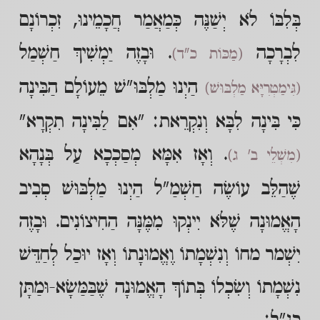
בְּלִבּוֹ לֹא יְשַׁנֶּה כְּמַאֲמַר חֲכָמֵינוּ, זִכְרוֹנָם
לִבְרָכָה
. וּבָזֶה יַמְשִׁיךְ חַשְׁמַל
(מַכּוֹת כ"ד)
הַיְנוּ מַלְבּוּ"שׁ מֵעוֹלָם הַבִּינָה
(גִּימַטְרִיָּא מַלְבּוּשׁ)
כִּי בִּינָה לִבָּא וְנִקְרֵאת: "אִם לַבִּינָה תִקְרָא"
. וְאָז אִמָּא מְסַכְכָא עַל בְּנָהָא
(מִשְׁלֵי ב' ג)
שֶׁהַלֵּב עוֹשֶׂה חַשְׁמַ"ל הַיְנוּ מַלְבּוּשׁ סְבִיב
הָאֱמוּנָה שֶׁלֹּא יִינְקוּ מִמֶּנָּה הַחִיצוֹנִים. וּבָזֶה
יִשְׁמר מחוֹ וְנִשְׁמָתוֹ וֶאֱמוּנָתוֹ וְאָז יוּכַל לְחַדֵּשׁ
נִשְׁמָתוֹ וְשִׂכְלוֹ בְּתוֹךְ הָאֱמוּנָה שֶׁבַּמַּשָׂא-וּמַתָּן