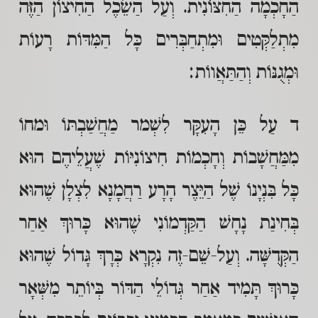
הַחָכְמָה הַחִצּוֹנִית. וְעַל הַשֵׂכֶל הַחִיצוֹן הַזֶּה
מִתְלַקְּטִים וּמִתְחַבְּרִים כָּל הַמִּדּוֹת רָעוֹת
וּמְגֻנּוֹת וְהַתַּאֲווֹת:
ד עַל כֵּן הָעִקָּר לִשְׁמר מַחֲשַׁבְתּוֹ וּמחוֹ
מִמַּחֲשָׁבוֹת וְחָכְמוֹת חִיצוֹנִיּוֹת שֶׁעֲלֵיהֶם הוּא
כָּל בִּנְיָנוֹ שֶׁל הַיֵּצֶר הָרָע רַחֲמָנָא לִצְלָן שֶׁהוּא
בְּחִינַת נָחָשׁ הַקַּדְמוֹנִי שֶׁהוּא כָּרוּךְ אַחַר
הַקְּדֻשָּׁה. וְעַל-שֵׁם-זֶה נִקְרָא כְּרָךְ גָּדוֹל שֶׁהוּא
כָּרוּךְ תָּמִיד אַחַר גְּדוֹלֵי הַדּוֹר בְּיוֹתֵר מִשְּׁאָר