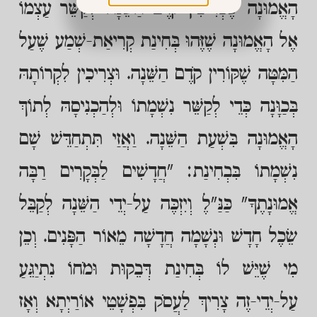
הָאֱמוּנָה שֶׁצְּרִיכִין קֹדֶם הַשֵּׁנָה לְקַשֵּׁר עַצְמוֹ
אֶל הָאֱמוּנָה שֶׁזֶּהוּ בְּחִינַת קְרִיאַת-שְׁמַע שֶׁעַל
הַמִּטָּה שֶׁקּוֹרִין קֹדֶם הַשֵּׁנָה. וּצְרִיכִין לִקְרוֹתָהּ
בְּכַוָּנָה כְּדֵי לְקַשֵּׁר נִשְׁמָתוֹ וּלְהַכְנִיסָהּ לְתוֹךְ
הָאֱמוּנָה בִּשְׁעַת הַשֵּׁנָה. וַאֲזַי תִּתְחַדֵּשׁ שָׁם
נִשְׁמָתוֹ בִּבְחִינַת: "חֲדָשִׁים לַבְּקָרִים רַבָּה
אֱמוּנָתֶךָ" כַּנַּ"לֶ וְיִזְכֶּה עַל-יְדֵי הַשֵּׁנָה לְקַבֵּל
שֵׂכֶל חָדָשׁ וּנְשָׁמָה חֲדָשָׁה מֵאוֹר הַפָּנִים. וְכֵן
מִי שֶׁיֵּשׁ לוֹ בְּחִינַת דְּבֵקוּת וּמֹחוֹ נִתְיַגֵּעַ
עַל-יְדֵי-זֶה צָרִיךְ לַעֲסֹק בִּפְשָׁטֵי אוֹרַיְתָא וְאָז