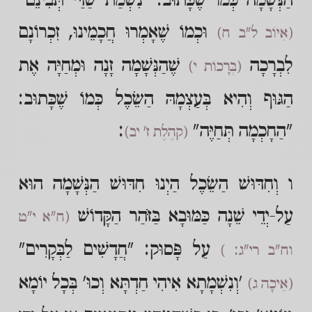
הַנְּשָׁמָה כְּמוֹ שֶׁכָּתוּב: "נִשְׁמַת שַׁדַּי תְּבִינֵם"
וּכְמוֹ שֶׁאָמְרוּ חֲכָמֵינוּ, זִכְרוֹנָם
(אִיּוֹב ל"ב ח)
לִבְרָכָה
שֶׁהַנְּשָׁמָה זָנָה וּמְחַיָּה אֶת
(בְּרָכוֹת י)
הַגּוּף וְהִיא בְּעַצְמָהּ הַשֵׂכֶל כְּמוֹ שֶׁכָּתוּב:
"הַחָכְמָה תְּחַיֶּה"
:
(קהֶלֶת ז' יב)
ו וְחִדּוּשׁ הַשֵׂכֶל הַיְנוּ חִדּוּשׁ הַנְּשָׁמָה הוּא
עַל-יְדֵי שֵׁנָה כַּמּוּבָא בַּזֹּהַר הַקָּדוֹשׁ
(ח"א י"ט
עַל פָּסוּק: "חֲדָשִׁים לַבְּקָרִים"
וח"ב רי"ג: )
'וְנִשְׁמָתָא אִיהִי חַדְתָּא וְכוּ' בְּכָל יוֹמָא
(אֵיכָה ג)