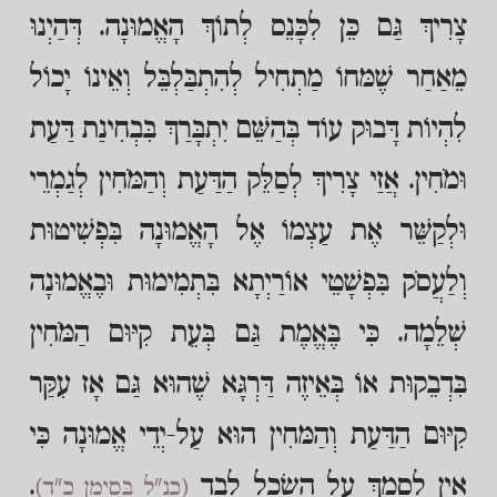
צָרִיךְ גַּם כֵּן לִכָּנֵס לְתוֹךְ הָאֱמוּנָה. דְּהַיְנוּ
מֵאַחַר שֶׁמּחוֹ מַתְחִיל לְהִתְבַּלְבֵּל וְאֵינוֹ יָכוֹל
לִהְיוֹת דָּבוּק עוֹד בְּהַשֵּׁם יִתְבָּרַךְ בִּבְחִינַת דַּעַת
וּמֹחִין. אֲזַי צָרִיךְ לְסַלֵּק הַדַּעַת וְהַמֹּחִין לְגַמְרֵי
וּלְקַשֵּׁר אֶת עַצְמוֹ אֶל הָאֱמוּנָה בִּפְשִׁיטוּת
וְלַעֲסֹק בִּפְשָׁטֵי אוֹרַיְתָא בִּתְמִימוּת וּבֶאֱמוּנָה
שְׁלֵמָה. כִּי בֶּאֱמֶת גַּם בְּעֵת קִיּוּם הַמֹּחִין
בִּדְבֵקוּת אוֹ בְּאֵיזֶה דַּרְגָּא שֶׁהוּא גַּם אָז עִקַּר
קִיּוּם הַדַּעַת וְהַמּחִין הוּא עַל-יְדֵי אֱמוּנָה כִּי
אֵין לִסְמךְ עַל הַשֵׂכֶל לְבַד
.
(כנ"ל בְּסִימָן כ"ד)