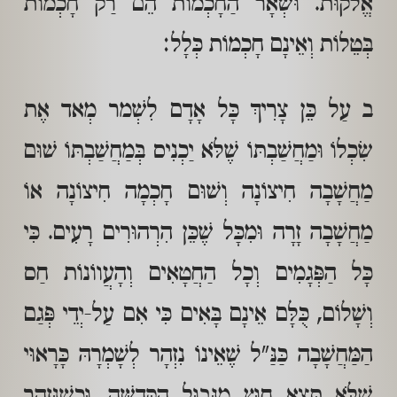
אֱלקוּת. וּשְׁאָר הַחָכְמוֹת הֵם רַק חָכְמוֹת
בְּטֵלוֹת וְאֵינָם חָכְמוֹת כְּלָל:
ב עַל כֵּן צָרִיךְ כָּל אָדָם לִשְׁמר מְאד אֶת
שִׂכְלוֹ וּמַחֲשַׁבְתּוֹ שֶׁלֹּא יַכְנִיס בְּמַחֲשַׁבְתּוֹ שׁוּם
מַחֲשָׁבָה חִיצוֹנָה וְשׁוּם חָכְמָה חִיצוֹנָה אוֹ
מַחֲשָׁבָה זָרָה וּמִכָּל שֶׁכֵּן הִרְהוּרִים רָעִים. כִּי
כָּל הַפְּגָמִים וְכָל הַחֲטָאִים וְהָעֲווֹנוֹת חַס
וְשָׁלוֹם, כֻּלָּם אֵינָם בָּאִים כִּי אִם עַל-יְדֵי פְּגַם
הַמַּחֲשָׁבָה כַּנַּ"ל שֶׁאֵינוֹ נִזְהָר לְשָׁמְרָהּ כָּרָאוּי
שֶׁלֹּא תֵּצֵא חוּץ מִגְּבוּל הַקְּדֻשָּׁה. וּכְשֶׁנִּזְהָר