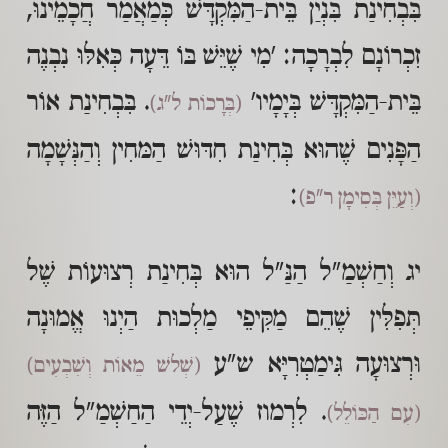
בִּבְחִינַת בִּנְיַן בֵּית-הַמִּקְדָּשׁ כְּמַאֲמַר חֲכָמֵינוּ,
זִכְרוֹנָם לִבְרָכָה: 'מִי שֶׁיֵּשׁ בּוֹ דֵּעָה כְּאִלּוּ נִבְנֶה
בֵּית-הַמִּקְדָּשׁ בְּיָמָיו'
. בִּבְחִינַת אוֹר
(בְּרָכוֹת ל"ג)
הַפָּנִים שֶׁהוּא בְּחִינַת חִדּוּשׁ הַמּחִין וְהַנְּשָׁמָה
:
(וְעַיֵּן בְּסִימָן ר"פ)
יג וְחַשְׁמַ"ל הַנַּ"ל הוּא בְּחִינַת רְצוּעוֹת שֶׁל
תְּפִלִּין שֶׁהֵם מַקִּיפֵי מַלְכוּת הַיְנוּ אֱמוּנָה
וּרְצוּעָה גִּימַטְרִיָּא ש"ע
(שְׁלשׁ מֵאוֹת וְשִׁבְעִים)
. לִרְמוז שֶׁעַל-יְדֵי הַחַשְׁמַ"ל הַזֶּה
(עִם הַכּוֹלֵל)