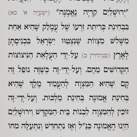
"יְרוּשָׁלַיִם קִרְיָה נֶאֱמָנָה"
(יְשַׁעְיָה א' כא)
בִּבְחִינַת כְּרִיתַת זַרְעוֹ שֶׁל עֲמָלֵק שֶׁהִיא אַחַת
מִשָּׁלשׁ מִצְווֹת שֶׁנִּצְטַוּוּ יִשְׂרָאֵל בִּכְנִיסָתָן
לָאָרֶץ
עַל-יְדֵי הַעֲלָאַת הַנִּיצוֹצוֹת
(סַנְהֶדְרִין כ)
הַקְּדוֹשִׁים מֵהֶם. וְעַל-יְדֵי-זֶה כְּשֶׁזֶּה נוֹפֵל זֶה
קָם שֶׁהִיא הַמִּצְוָה לְהַעֲמִיד מֶלֶךְ שֶׁהִיא
בְּחִינַת אֱמוּנָה בְּחִינַת מַלְכוּת. וְעַל-יְדֵי-זֶה
זוֹכִין לְהַמִּצְוָה לִבְנוֹת בֵּית-הַמִּקְדָּשׁ וִירוּשָׁלַיִם
הַיְנוּ הָאֱמוּנָה כַּנַּ"ל וְאָז נִתְחַדֵּשׁ וְנִתְעַלֶּה מחוֹ