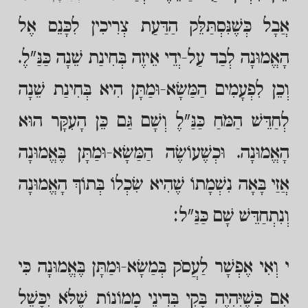
אֲבָל כְּשֶׁנִּסְתַּלֵּק הַדַּעַת צְרִיכִין לִכָּנֵס אֶל
הָאֱמוּנָה לְבַד עַל-יְדֵי אֵיזֶה בְּחִינַת שֵׁנָה כַּנַּ"לֶ.
וְכֵן לִפְעָמִים הַמַּשָׂא-וּמַתָּן הִיא בְּחִינַת שֵׁנָה
לְחַדֵּשׁ הַמֹּחַ כַּנַּ"לֶ וְשָׁם גַּם כֵּן הָעִקָּר הוּא
הָאֱמוּנָה. וּכְשֶׁעוֹשֶׂה הַמַּשָׂא-וּמַתָּן בֶּאֱמוּנָה
אֲזַי בָּאָה נִשְׁמָתוֹ שֶׁהִיא שִׂכְלוֹ בְּתוֹךְ הָאֱמוּנָה
וְנִתְחַדֵּשׁ שָׁם כַּנַּ"ל:
י וְאִי אֶפְשָׁר לַעֲסֹק בְּמַשָׂא-וּמַתָּן בֶּאֱמוּנָה כִּי
אִם כְּשֶׁיִּהְיֶה בָּקִי בְּדִינֵי מָמוֹנוֹת שֶׁלֹּא יִכָּשֵׁל