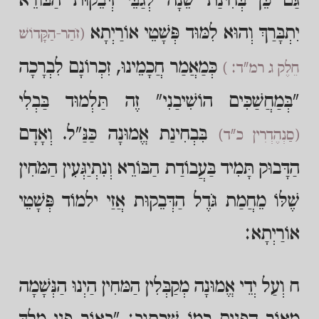
גַּם כֵּן בְּחִינַת שֵׁנָה לְגַבֵּי דְּבֵקוּת הַבּוֹרֵא
יִתְבָּרַךְ וְהוּא לִמּוּד פְּשָׁטֵי אוֹרַיְתָא
(זֹהַר-הַקָּדוֹשׁ
כְּמַאֲמַר חֲכָמֵינוּ, זִכְרוֹנָם לִבְרָכָה
חֵלֶק ג רמ"ד: )
"בְּמַחֲשַׁכִּים הוֹשִׁיבַנִי" זֶה תַּלְמוּד בַּבְלִי
בִּבְחִינַת אֱמוּנָה כַּנַּ"ל. וְאָדָם
(סַנְהֶדְרִין כ"ד)
הַדָּבוּק תָּמִיד בַּעֲבוֹדַת הַבּוֹרֵא וְנִתְיַגְּעִין הַמֹּחִין
שֶׁלּוֹ מֵחֲמַת גֹּדֶל הַדְּבֵקוּת אֲזַי ילמוֹד פְּשָׁטֵי
אוֹרַיְתָא:
ח וְעַל יְדֵי אֱמוּנָה מְקַבְּלִין הַמּחִין הַיְנוּ הַנְּשָׁמָה