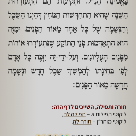
בֶּאֱמוּנָה הַנַּ"ל. וּתְקִיעוֹת הֵם הִתְעוֹרְרוּת
הַשֵּׁנָה שֶׁהִיא הִתְחַדְּשׁוּת הַמּחִין דְּהַיְנוּ הַשֵׂכֶל
וְהַנְּשָׁמָה שֶׁל כָּל אֶחָד מֵאוֹר הַפָּנִים. וּמִזֶּה
הוּא הִתְאַדְּמוּת פְּנֵי הַתּוֹקֵעַ שֶׁנִּתְעוֹרְרוּ אוֹרוֹת
מִפָּנִים הָעֶלְיוֹנִים. וְעַל-יְדֵי-זֶה יִזְכֶּה כָּל אָדָם
לְפִי בְּחִינָתוֹ לְהַמְשִׁיךְ שֵׂכֶל חָדָשׁ וּנְשָׁמָה
חֲדָשָׁה מֵאוֹר הַפָּנִים:
תורה ותפילה, השייכים לדף הזה:
ליקוטי תפילות א –
תפילה לה
,
ליקוטי מוהר״ן –
תורה לה
.