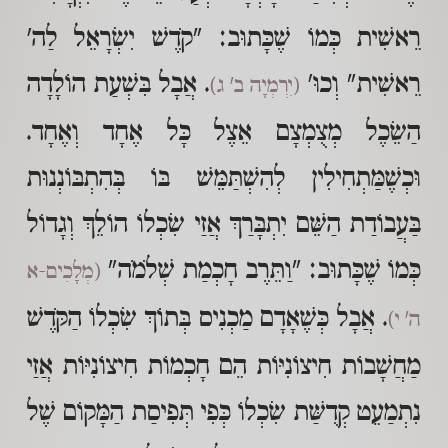
רֵאשִׁית כְּמוֹ שֶׁכָּתוּב: "קֹדֶשׁ יִשְׂרָאֵל לַה'
רֵאשִׁית" וְכוּ'
. אֲבָל בִּשְׁעַת הוֹלָדָה
(יִרְמְיָה ב' ג)
הַשֵׂכֶל מְצֻמְצָם אֵצֶל כָּל אֶחָד וְאֶחָד.
וּכְשֶׁמַּתְחִילִין לְהִשְׁתַּמֵּשׁ בּוֹ בְּהִתְבּוֹנְנוּת
בַּעֲבוֹדַת הַשֵּׁם יִתְבָּרַךְ אֲזַי שִׂכְלוֹ הוֹלֵךְ וְגָדוֹל
כְּמוֹ שֶׁכָּתוּב: "וַתֵּרֶב חָכְמַת שְׁלֹמֹה"
(מְלָכִים-א
. אֲבָל כְּשֶׁאָדָם מַכְנִיס בְּתוֹךְ שִׂכְלוֹ הַקֹּדֶשׁ
ה' י)
מַחֲשָׁבוֹת חִיצוֹנִיּוֹת הֵם חָכְמוֹת חִיצוֹנִיּוֹת אֲזַי
נִתְמַעֵט קְדֻשַּׁת שִׂכְלוֹ כְּפִי תְּפִיסַת הַמָּקוֹם שֶׁל