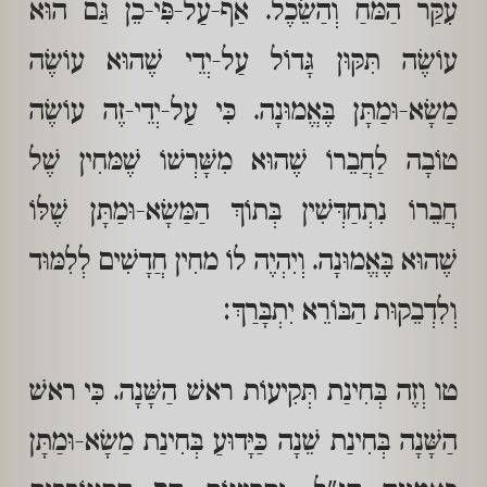
עִקַּר הַמּחַ וְהַשֵׂכֶל. אַף-עַל-פִּי-כֵן גַּם הוּא
עוֹשֶׂה תִּקּוּן גָּדוֹל עַל-יְדֵי שֶׁהוּא עוֹשֶׂה
מַשָׂא-וּמַתָּן בֶּאֱמוּנָה. כִּי עַל-יְדֵי-זֶה עוֹשֶׂה
טוֹבָה לַחֲבֵרוֹ שֶׁהוּא מִשָּׁרְשׁוֹ שֶׁמּחִין שֶׁל
חֲבֵרוֹ נִתְחַדְּשִׁין בְּתוֹךְ הַמַּשָׂא-וּמַתָּן שֶׁלּוֹ
שֶׁהוּא בֶּאֱמוּנָה. וְיִהְיֶה לוֹ מחִין חֲדָשִׁים לְלִמּוּד
וְלִדְבֵקוּת הַבּוֹרֵא יִתְבָּרַךְ:
טו וְזֶה בְּחִינַת תְּקִיעוֹת ראשׁ הַשָּׁנָה. כִּי ראשׁ
הַשָּׁנָה בְּחִינַת שֵׁנָה כַּיָּדוּעַ בְּחִינַת מַשָׂא-וּמַתָּן