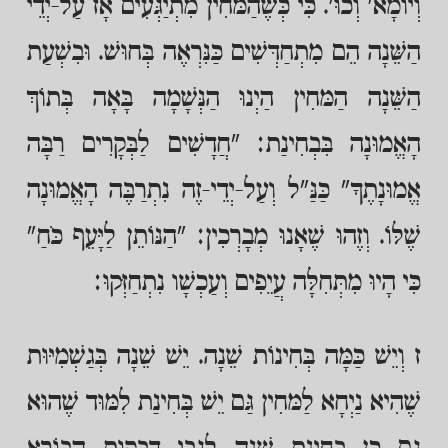
וְיוֹמָא' וְכוּ'. כִּי כְּשֶׁהַמּחִין מִתְיַגְּעִים אָז עַל-יְדֵי
הַשֵּׁנָה הֵם מִתְחַדְּשִׁים כַּנִּרְאֶה בְּחוּשׁ. וּבִשְׁעַת
הַשֵּׁנָה הַמּחִין הַיְנוּ הַנְּשָׁמָה בָּאָה בְּתוֹךְ
הָאֱמוּנָה בִּבְחִינַת: "חֲדָשִׁים לַבְּקָרִים רַבָּה
אֱמוּנָתֶךָ" כַּנַּ"ל וְעַל-יְדֵי-זֶה נִתְרַבֶּה הָאֱמוּנָה
שֶׁלּוֹ. וְזֶהוּ שֶׁאָנוּ מְבָרְכִין: "הַנּוֹתֵן לַיָּעֵף כֹּחַ"
כִּי הָיוּ מִתְּחִלָּה עֲיֵפִים וְעַכְשָׁו נִתְחַזְּקוּ:
ז וְיֵשׁ כַּמָּה בְּחִינוֹת שֵׁנָה. יֵשׁ שֵׁנָה בְּגַשְׁמִיּוּת
שֶׁהִיא נַיְחָא לַמּחִין גַּם יֵשׁ בְּחִינַת לִמּוּד שֶׁהוּא