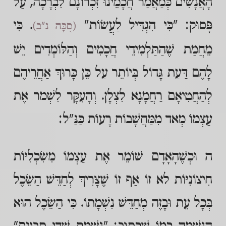
הָאֲנָשִׁים כְּמַאֲמַר חֲכָמֵינוּ זִכְרוֹנָם לִבְרָכָה, עַל
פָּסוּק: "כִּי הִגְדִּיל לַעֲשׂוֹת"
. כִּי
(סֻכָּה נ"ב)
מֵחֲמַת שֶׁהַתַּלְמִידֵי חֲכָמִים וְהַלּוֹמְדִים יֵשׁ
לָהֶם דַּעַת גָּדוֹל בְּיוֹתֵר עַל כֵּן כָּרוּךְ אַחֲרֵיהֶם
לְהַחֲטִיאָם רַחֲמָנָא לִצְלָן. וְהָעִקָּר לִשְׁמר אֶת
עַצְמוֹ מְאד מִמַּחֲשָׁבוֹת רָעוֹת כַּנַּ"ל:
ה וּכְשֶׁהָאָדָם שׁוֹמֵר אֶת עַצְמוֹ מִשִׂכְלִיּוֹת
חִיצוֹנִיּוֹת לא זוֹ אַף זוֹ שֶׁצָּרִיךְ לְחַדֵּשׁ הַשֵׂכֶל
בְּכָל עֵת וּבָזֶה מְחַדֵּשׁ נִשְׁמָתוֹ. כִּי הַשֵׂכֶל הוּא