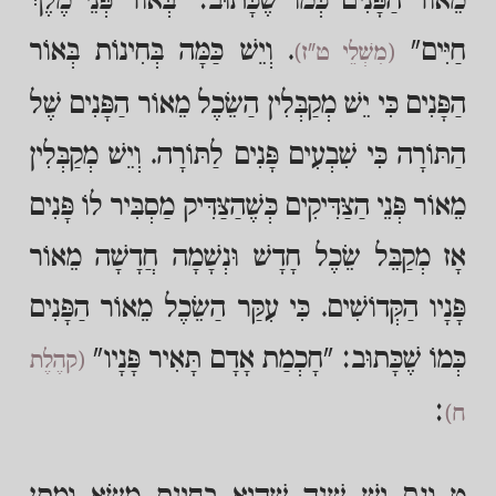
מֵאוֹר הַפָּנִים כְּמוֹ שֶׁכָּתוּב: "בְּאוֹר פְּנֵי מֶלֶךְ
חַיִּים"
. וְיֵשׁ כַּמָּה בְּחִינוֹת בְּאוֹר
(מִשְׁלֵי ט"ז)
הַפָּנִים כִּי יֵשׁ מְקַבְּלִין הַשֵׂכֶל מֵאוֹר הַפָּנִים שֶׁל
הַתּוֹרָה כִּי שִׁבְעִים פָּנִים לַתּוֹרָה. וְיֵשׁ מְקַבְּלִין
מֵאוֹר פְּנֵי הַצַּדִּיקִים כְּשֶׁהַצַּדִּיק מַסְבִּיר לוֹ פָּנִים
אָז מְקַבֵּל שֵׂכֶל חָדָשׁ וּנְשָׁמָה חֲדָשָׁה מֵאוֹר
פָּנָיו הַקְּדוֹשִׁים. כִּי עִקַּר הַשֵׂכֶל מֵאוֹר הַפָּנִים
כְּמוֹ שֶׁכָּתוּב: "חָכְמַת אָדָם תָּאִיר פָּנָיו"
(קהֶלֶת
:
ח)