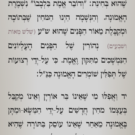
שֶׁהוּא בְּחִינַת: "וְדוֹבֵר אֱמֶת בִּלְבָבוֹ" נִשְׁמֶרֶת
הָאֱמוּנָה. וְהַנְּשָׁמָה הַיְנוּ הַמּחִין שֶׁבְּתוֹכָהּ
וּמְקַבֶּלֶת מֵאוֹר הַפָּנִים שֶׁהוּא ש"ע
(שְׁלשׁ מֵאוֹת
נְהוֹרִין שֶׁל הַפָּנִים הָעֶלְיוֹנִים
וְשִׁבְעִים)
הַנִּמְשָׁכִים מִתִּקּוּן וֶאֱמֶת. כִּי עַל-יְדֵי רְצוּעוֹת
שֶׁל תְּפִלִּין שׁוֹמְרִים הָאֱמוּנָה כַּנַּ"ל:
יד וַאֲפִלּוּ מִי שֶׁאֵינוֹ בַּר אוֹרְיָן וְאֵינוֹ מְקַבֵּל
בְּעַצְמוֹ מחִין חֲדָשִׁים עַל-יְדֵי הַמַּשָׂא-וּמַתָּן
בֶּאֱמוּנָה מֵאַחַר שֶׁאֵינוֹ עוֹסֵק בַּתּוֹרָה שֶׁהִיא