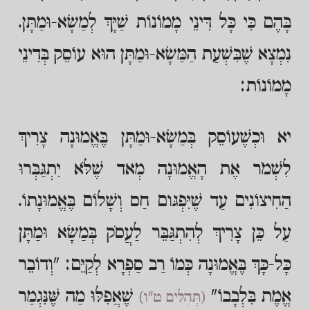
בָּהֶם כִּי כָּל דִּינֵי מָמוֹנוֹת שַׁיָּךְ לְמַשָׂא-וּמַתָּן.
נִמְצָא שֶׁבִּשְׁעַת הַמַּשָׂא-וּמַתָּן הוּא עוֹסֵק בְּדִינֵי
מָמוֹנוֹת:
יא וּכְשֶׁעוֹסֵק בְּמַשָׂא-וּמַתָּן בֶּאֱמוּנָה צָרִיךְ
לִשְׁמֹר אֶת הָאֱמוּנָה מְאד שֶׁלֹּא יִתְגַּבְּרוּ
הַחִיצוֹנִים עַד שֶׁיִּפְגּום חַס וְשָׁלוֹם בֶּאֱמוּנָתוֹ.
עַל כֵּן צָרִיךְ לְהִתְגַּבֵּר לַעֲסֹק בְּמַשָׂא וּמַתָּן
כָּל-כָּךְ בֶּאֱמוּנָה כְּמוֹ רַב סַפְרָא לְקַיֵּם: "וְדוֹבֵר
אֱמֶת בִּלְבָבוֹ"
שֶׁאֲפִלּוּ מַה שֶּׁנִּגְמַר
(תְּהִלִּים ט"ו)