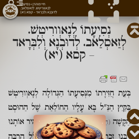
חיי מוהרן
»
נְסִיעָתוֹ
לְנָאוְורִיטְשׁ. לְזַאסְלַאב.
לְדוּבְנָא וְלִבְּרָאד – קסא (יא)
נְסִיעָתוֹ לְנָאוְורִיטְשׁ.
לְזַאסְלַאב. לְדוּבְנָא וְלִבְּרָאד
– קסא (יא)
בְּעֵת חֲזִירָתוֹ מִנְּסִיעָתוֹ הַגְּדוֹלָה לְנָאוְורִיטְשׁ
בַּקַּיִץ הַנַּ"ל בָּא עָלָיו הַחוֹלַאַת שֶׁל הַהוּסְט
הַקָּשֶׁה
וְאָז הִזְהִיר אוֹתָנוּ
(הַיְנוּ שִׁעוּל קָשֶׁה מְאֹד)
רַבֵּנוּ זִכְרוֹנוֹ לִבְרָכָה מְאֹד לְהִתְפַּלֵּל הַרְבֵּה