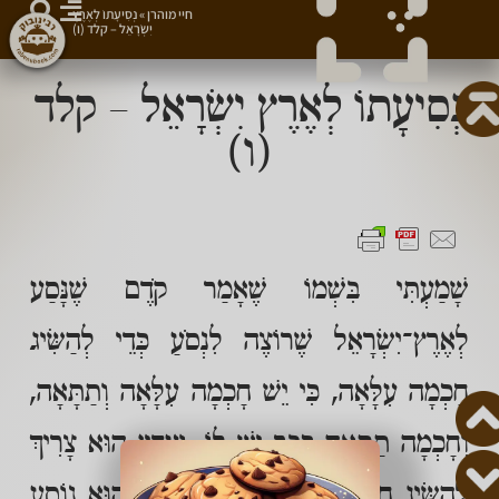
חיי מוהרן
»
נְסִיעָתוֹ לְאֶרֶץ
יִשְׂרָאֵל – קלד (ו)
נְסִיעָתוֹ לְאֶרֶץ יִשְׂרָאֵל – קלד
(ו)
שָׁמַעְתִּי בִּשְׁמוֹ שֶׁאָמַר קֹדֶם שֶׁנָּסַע
לְאֶרֶץ־יִשְׂרָאֵל שֶׁרוֹצֶה לִנְסֹעַ כְּדֵי לְהַשִּׂיג
חָכְמָה עִלָּאָה, כִּי יֵשׁ חָכְמָה עִלָּאָה וְתַתָּאָה,
וְחָכְמָה תַתָּאָה כְּבָר יֵשׁ לוֹ, וַעֲדַיִן הוּא צָרִיךְ
לְהַשִּׂיג חָכְמָה עִלָּאָה, וּבִשְׁבִיל זֶה הוּא נוֹסֵעַ