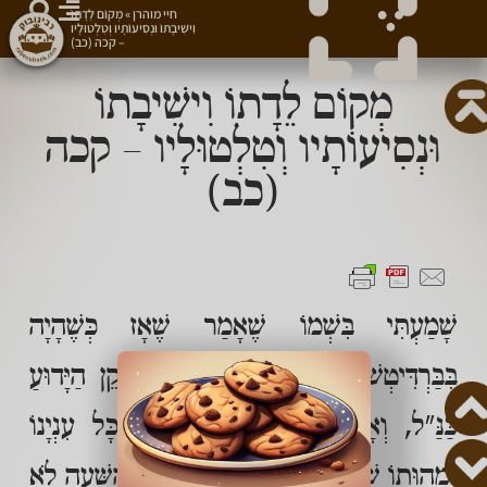
חיי מוהרן
»
מְקוֹם לֵדָתוֹ
וִישִׁיבָתוֹ וּנְסִיעוֹתָיו וְטִלְטוּלָיו
– קכה (כב)
מְקוֹם לֵדָתוֹ וִישִׁיבָתוֹ
וּנְסִיעוֹתָיו וְטִלְטוּלָיו – קכה
(כב)
שָׁמַעְתִּי בִּשְׁמוֹ שֶׁאָמַר שֶׁאָז כְּשֶׁהָיָה
בְּבַּרְדִּיטְשׁוֹב בְּקַיִץ תקס"ב עִם הַזָּקֵן הַיָּדוּעַ
כַּנַּ"ל, וְאָמַר אָז שֶׁאָז נוֹדַע לוֹ כָּל עִנְיָנוֹ
וּמַהוּתוֹ שֶׁל הַזָּקֵן הַנַּ"ל וְעַד אוֹתָהּ הַשָּׁעָה לֹא