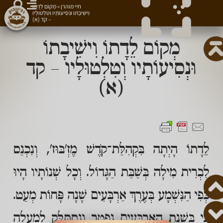
חיי מוהרן
»
מְקוֹם לֵדָתוֹ
וִישִׁיבָתוֹ וּנְסִיעוֹתָיו וְטִלְטוּלָיו
– קד (א)
מְקוֹם לֵדָתוֹ וִישִׁיבָתוֹ
וּנְסִיעוֹתָיו וְטִלְטוּלָיו – קד
(א)
לֵדָתוֹ הָיְתָה בִּקְהִלַּת־קֹדֶשׁ מֶזְ'בּוּז', וְנִכְנַס
לִבְרִית מִילָה בְּשַׁבַּת הַגָּדוֹל. וְכָל שְׁנוֹתָיו הָיוּ
כְּפִי הַנִּשְׁמָע בְּעֶרֶךְ אַרְבָּעִים שָׁנָה פָּחוֹת מְעַט.
כִּי בִּשְׁנַת הָאַרְבָּעִים נִפְטַר וְנִסְתַּלֵּק לְמַעְלָה