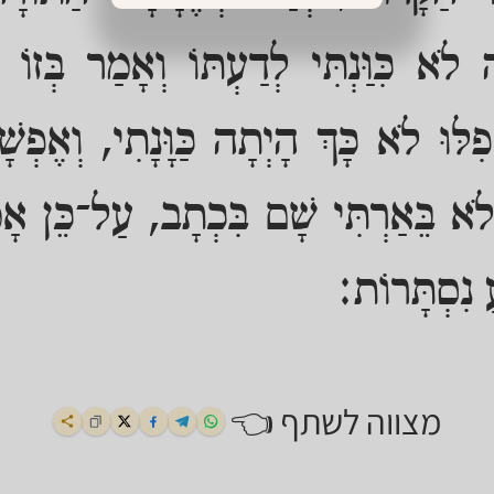
לֹא כִּוַּנְתִּי לְדַעְתּוֹ וְאָמַר בְּזוֹ 
לּוּ לֹא כָּךְ הָיְתָה כַּוָּנָתִי, וְאֶפְשָׁ
לֹא בֵּאַרְתִּי שָׁם בִּכְתָב, עַל־כֵּן אָמַר
ַ נִסְתָּרוֹת:
מצווה לשתף 👈