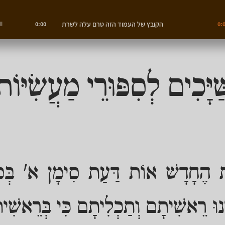
הקובץ של העמוד הזה טרם עלה לשרת
0:00
0:
ַיָּכִים לְסִפּוּרֵי מַעֲשִׂיּ
ֵית הֶחָדָשׁ אוֹת דַּעַת סִימָן א' בְּסוֹ
וּ רֵאשִׁיתָם וְתַכְלִיתָם כִּי בְּרֵאשִׁ