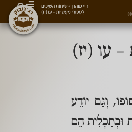
חיי מוהרן
»
שִׂיחוֹת הַשַּׁיָּכִים
לְסִפּוּרֵי מַעֲשִׂיּוֹת – עו (יז)
וֹת – עו (יז)
פוֹ, וְגַם יוֹדֵעַ
ית וּבְתַכְלִית הֵם