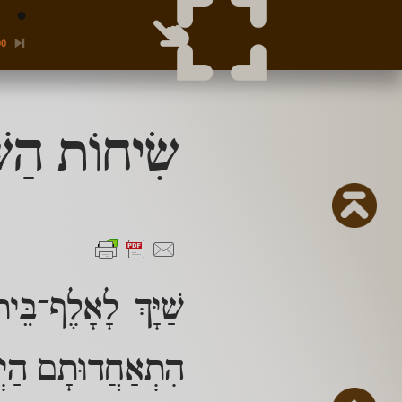
00
שִׂיחוֹת הַשּׁ
שַׁיָּךְ לָאָלֶף־בּ
הִתְאַחֲדוּתָם הַיְנ