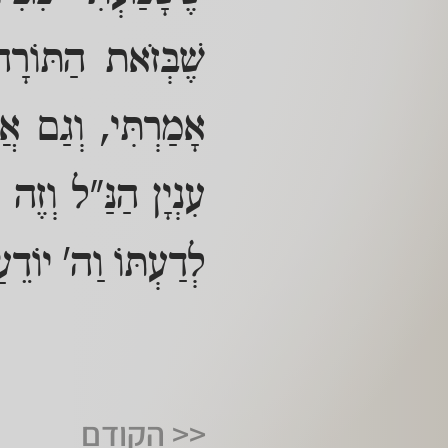
שֶׁבְּזֹאת הַתּוֹרָה 
אָמַרְתִּי, וְגַם אֲפִ
עִנְיָן הַנַּ"ל וְזֶה 
לְדַעְתּוֹ וַה' יוֹדֵע
<< הקודם