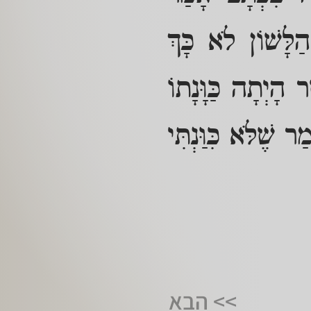
הַלָּשׁוֹן לֹא כָּךְ
ר הָיְתָה כַּוָּנָתוֹ
 שֶׁלֹּא כִּוַּנְתִּי
>> הבא