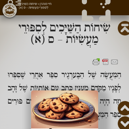
חיי מוהרן
»
שִׂיחוֹת הַשַּׁיָּכִים
לְסִפּוּרֵי מַעֲשִׂיּוֹת – ס (א)
שִׂיחוֹת הַשַּׁיָּכִים לְסִפּוּרֵי
מַעֲשִׂיּוֹת – ס (א)
הַמַּעֲשֶׂה שֶׁל הַבֶּערְגֶיר סִפֵּר אַחֲרֵי שֶׁסִּפְּרוּ
לְפָנָיו מִקֹּדֶם מֵעִנְיַן כְּתָב עִם אוֹתִיּוֹת שֶׁל זָהָב
וְזֶה הָיָה אַחַר פּוּרִים תקס"ט, קֹדֶם פּוּרִים
סִפֵּר הַמַּעֲשֶׂה מֵחָכָם וְתָם: