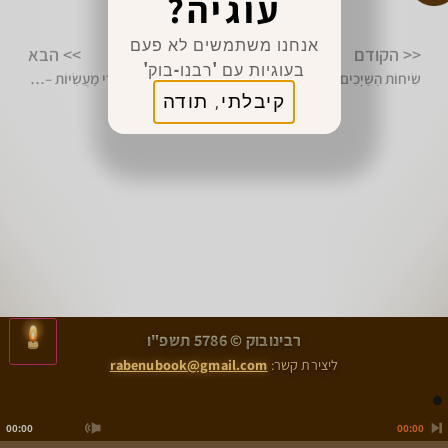
עוגיה?
מצווה לשתף 👈
אנחנו משתמשים לא פעם
<< הקודם
>> הבא
בעוגיות עם 'רבנו-בוק'
שִׂיחוֹת הַשַּׁיָּכִים לְהַתּוֹרוֹת – נט (נט)
שִׂיחוֹת הַשַּׁיָּכִים לְסִפּוּרֵי מַעֲשִׂיּוֹת – סא (ב)
קיבלתי, תודה
>
<
רבינובוק © 5786 תשפ"ו
שִׂיחוֹת הַשַּׁיָּכִים לְהַתּוֹרוֹת – נט (נט)
שִׂיחוֹת הַשַּׁיָּכִים לְסִפּוּרֵי מַעֲשִׂיּוֹת – סא (ב)
ליצירת קשר:
rabenubook@gmail.com
00:00
00:00