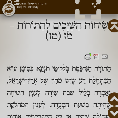
חיי מוהרן
»
שִׂיחוֹת הַשַּׁיָּכִים
לְהַתּוֹרוֹת – מז (מז)
שִׂיחוֹת הַשַּׁיָּכִים לְהַתּוֹרוֹת –
מז (מז)
הַתּוֹרָה הַנִּדְפֶּסֶת בְּלִקּוּטֵי תִנְיָנָא בְּסִימָן ע"א
הַמַּתְחֶלֶת דַּע שֶׁיֵּשׁ מֹחִין שֶׁל אֶרֶץ־יִשְׂרָאֵל,
נֶאֶמְרָה בְּלֵיל שַׁבַּת שִׁירָה לְעִנְיַן הַשִּׂיחָה
שֶׁהָיְתָה בִּשְׁעַת הַסְּעֻדָּה, לְעִנְיַן הַמַּחֲלֹקֶת
הַגְּדוֹלָה שֶׁהָיָה אָז בֵּין הַמְפֻרְסָמִים אוֹדוֹת