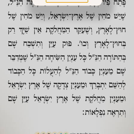
פָּתַח פִּיו וְאָמַר כָּל הַתּוֹרָה הַנּוֹרָאָה הַנַּ"ל,
שֶׁיֵּשׁ מֹחִין שֶׁל אֶרֶץ־יִשְׂרָאֵל, וְיֵשׁ מֹחִין שֶׁל
חוּץ־לָאָרֶץ, וְשֶׁעִקַּר הַמַּחֲלֹקֶת אֵין שַׁיָּךְ רַק
בְּחוּץ־לָאָרֶץ וְכוּ'. פּוּק עַיֵּן וְתִשְׁכַּח שָׁם
בְּהַתּוֹרָה הַנַּ"ל כָּל עִנְיַן הַשִּׂיחָה הַנַּ"ל שֶׁמְּדַבֵּר
שָׁם מֵעִנְיַן כָּבוֹד הַנַּ"ל לְהַעֲלוֹת כָּל הַכָּבוֹד
לְהַשֵּׁם יִתְבָּרַךְ וּמֵעִנְיַן צְדָקָה שֶׁל אֶרֶץ יִשְׂרָאֵל
וּמֵעִנְיַן מַחֲלֹקֶת שֶׁל אֶרֶץ יִשְׂרָאֵל עַיֵּן שָׁם
וְתִרְאֶה נִפְלָאוֹת: