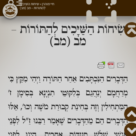
חיי מוהרן
»
שִׂיחוֹת הַשַּׁיָּכִים
לְהַתּוֹרוֹת – מב (מב)
שִׂיחוֹת הַשַּׁיָּכִים לְהַתּוֹרוֹת –
מב (מב)
הַדְּבָרִים הַנִּכְתָּבִים אַחַר הַתּוֹרָה וַיְהִי מִקֵּץ כִּי
מְרַחֲמָם יְנַהֲגֵם בְּלִקּוּטֵי תִנְיָנָא בְּסִימָן ז'
הַמַּתְחִילִין וְזֶה בְּחִינַת קְבוּרַת מֹשֶׁה וְכוּ', אֵלּוּ
הַדְּבָרִים הֵם מֵהַדְּבָרִים שֶׁאָמַר רַבֵּנוּ זַ"ל לִפְנֵי
אַנְשֵׁי שָׁלֹשׁ סְעֻדּוֹת אֲחֵרִים, הַיְנוּ לִפְנֵי