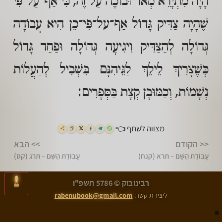
הָיָה מִתְיָרֵא מְאֹד וּבוֹכֶה עַל זֶה, כִּי אַף־עַל־פִּי
שֶׁהָיָה צַדִּיק גָּדוֹל אַף־עַל־פִּי־כֵן הִיא עֲבוֹדָה
גְּדוֹלָה לְהַצַּדִּיק וִיגִיעָה גְּדוֹלָה וּפַחַד גָּדוֹל
כְּשֶׁצָּרִיךְ לֵילֵךְ לַגֵּיהִנָּם בִּשְׁבִיל לְהַעֲלוֹת
נְשָׁמוֹת, וְכַמּוּבָן קְצָת בַּסְּפָרִים:
מצווה לשתף 👈
<< הקודם
>> הבא
עֲבוֹדַת הַשֵּׁם – תרא (קנח)
עֲבוֹדַת הַשֵּׁם – תרג (קס)
>
<
רבינובוק © 5786 תשפ"ו
עֲבוֹדַת הַשֵּׁם – תרא (קנח)
עֲבוֹדַת הַשֵּׁם – תרג (קס)
ליצירת קשר:
rabenubook@gmail.com