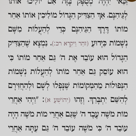
זַכַּאי יִהְיֶה מְסֻפָּק בָּזֶה אִם יוֹלִיכוּ אוֹתוֹ
לְגֵּיהִנָּם. אַךְ הַצַּדִּיק הַגָּדוֹל מוֹלִיכִין אוֹתוֹ אַחַר
מוֹתוֹ דֶּרֶךְ הַגֵּיהִנָּם כְּדֵי לְהַעֲלוֹת מִשָּׁם
נְשָׁמוֹת כַּיָּדוּעַ
. נִמְצָא שֶׁהַצַּדִּיק
(זֹהַר וַיִּקְרָא רכ:)
הַגָּדוֹל הוּא עוֹבֵד אֶת ה' גַּם אַחַר מוֹתוֹ כִּי
הוּא עוֹסֵק גַּם אַחַר מוֹתוֹ לְהַעֲלוֹת נְשָׁמוֹת
הַנְּפוּלוֹת מֵהַמְּקוֹמוֹת שֶׁנָּפְלוּ לְשָׁם וּלְהַחֲזִירָם
לְהַשֵּׁם יִתְבָּרַךְ. וְזֶהוּ
: "וַיְהִי אַחֲרֵי
(יְהוֹשֻׁעַ א)
מוֹת מֹשֶׁה עֶבֶד ה' שֶׁגַּם אַחֲרֵי מוֹת מֹשֶׁה הָיָה
עוֹבֵד ה' כִּי מֹשֶׁה עוֹבֵד ה' גַּם עַתָּה אַחֲרֵי