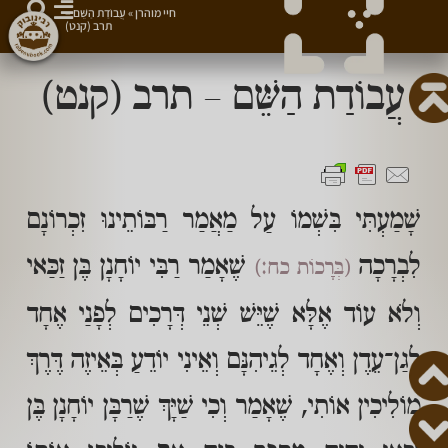
חיי מוהרן
»
עֲבוֹדַת הַשֵּׁם –
תרב (קנט)
עֲבוֹדַת הַשֵּׁם – תרב (קנט)
שָׁמַעְתִּי בִּשְׁמוֹ עַל מַאֲמַר רַבּוֹתֵינוּ זִכְרוֹנָם
לִבְרָכָה
שֶׁאָמַר רַבִּי יוֹחָנָן בֶּן זַכַּאי
(בְּרָכוֹת כח:)
וְלֹא עוֹד אֶלָּא שֶׁיֵּשׁ שְׁנֵי דְּרָכִים לְפָנַי אֶחָד
לְגַן־עֵדֶן וְאֶחָד לְגֵיהִנָּם וְאֵינִי יוֹדֵעַ בְּאֵיזֶה דֶּרֶךְ
מוֹלִיכִין אוֹתִי, שֶׁאָמַר וְכִי שַׁיָּךְ שֶׁרַבָּן יוֹחָנָן בֶּן