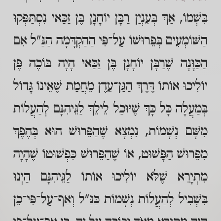
בִּשְׁמוֹ, אַךְ בְּעִנְיַן רַבָּן יוֹחָנָן בֶּן זַכַּאי נִסְתַּפְּקוּ
הַשּׁוֹמְעִים בְּפֵרוּשׁוֹ עַל־פִּי הַהַקְדָּמָה הַנַּ"ל אִם
הַכַּוָּנָה שֶׁרַבָּן יוֹחָנָן בֶּן זַכַּאי הָיָה בּוֹכֶה פֶּן
יוֹלִיכוּ אוֹתוֹ דֶּרֶךְ הַגַּן־עֵדֶן מֵחֲמַת שֶׁאֵינוֹ גָּדוֹל
בְּמַעֲלָה כָּל כָּךְ שֶׁיּוּכַל לֵילֵךְ לַגֵּיהִנָּם לְהַעֲלוֹת
מִשָּׁם נְשָׁמוֹת, נִמְצָא שֶׁהַפֵּרוּשׁ הוּא בְּהֶפֶךְ
מִפֵּרוּשׁ הַפָּשׁוּט, אוֹ שֶׁהַפֵּרוּשׁ כִּפְשׁוּטוֹ שֶׁהָיָה
מִתְיָרֵא שֶׁלֹּא יוֹלִיכוּ אוֹתוֹ לַגֵּיהִנָּם הַיְנוּ
בִּשְׁבִיל לְהַעֲלוֹת נְשָׁמוֹת כַּנַּ"ל וְאַף־עַל־פִּי־כֵן