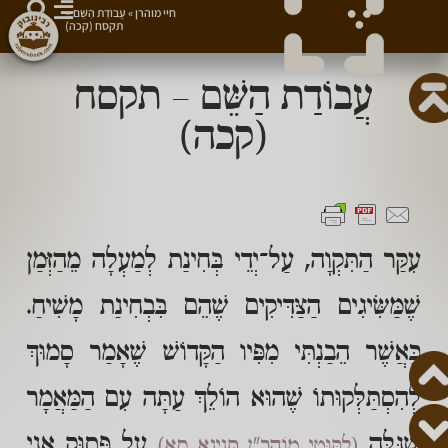
חיי מוהרן
»
עֲבוֹדַת הַשֵּׁם –
תקסח (קכה)
עֲבוֹדַת הַשֵּׁם – תקסח
(קכה)
עִקַּר הַתִּקְוָה, עַל־יְדֵי בְּחִינַת לְמַעְלָה מֵהַזְּמַן
שֶׁמַּשִּׂיגִים הַצַּדִּיקִים שֶׁהֵם בִּבְחִינַת מָשִׁיחַ.
כַּאֲשֶׁר הֵבַנְתִּי מִפִּיו הַקָּדוֹשׁ שֶׁאָמַר סָמוּךְ
לְהִסְתַּלְּקוּתוֹ שֶׁהוּא הוֹלֵךְ עַתָּה עִם הַמַּאֲמָר
שֶׁגִּלָּה
עַל פָּסוּק אֲנִי
(לִקּוּטֵי מוֹהֲרַ"ן תִּנְיָנָא סא)