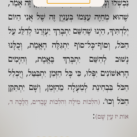
נִכְשְׁלוּ וְנָפְלוּ עַל־יְדֵי זֶה וְכוּ'. וּלְעִנְיָן זֶה אָמַר,
שֶׁהוּא מְחַיֶּה עַצְמוֹ בְּעִנְיָן זֶה שֶׁל אֲנִי הַיּוֹם
יְלִדְתִּיךָ, הַיְנוּ שֶׁהַשֵּׁם יִתְבָּרַךְ יַעְזְרֵנוּ לְדַלֵּג עַל
הַכֹּל, וְסוֹף־כָּל־סוֹף יִתְגַּלֶּה הָאֱמֶת, וְכֻלָּנוּ
נָשׁוּב לְהַשֵּׁם יִתְבָּרַךְ בֶּאֱמֶת, וְהַיָּמִים
הָרִאשׁוֹנִים יִפְּלוּ, כִּי כָּל הַזְּמַן יִתְבַּטֵּל, וְיֻכְלַל
הַכֹּל בִּבְחִינַת לְמַעְלָה מֵהַזְּמַן, וְשָׁם יִתְתַּקֵּן
הַכֹּל וְכוּ'.
(הִלְכוֹת מִילָה וְהִלְכוֹת עֲבָדִים, הֲלָכָה ד,
:
אוֹת יז עַיֵּן שָׁם)