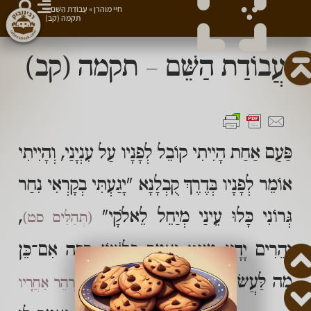
חיי מוהרן
»
עֲבוֹדַת הַשֵּׁם –
תקמה (קב)
עֲבוֹדַת הַשֵּׁם – תקמה (קב)
פַּעַם אַחַת הָיִיתִי קוֹבֵל לְפָנָיו עַל עִנְיָנַי, וְהָיִיתִי
אוֹמֵר לְפָנָיו בְּדֶרֶךְ קֻבְלָנָא "יָגַעְתִּי בְקָרְאִי נִחַר
גְּרוֹנִי כָּלוּ עֵינַי מְיַחֵל לֵאלֹקָי"
,
(תְּהִלִּים סט)
וְהֵרִים יָדָיו מְעַט וְאָמַר בְּלָשׁוֹן רַכָּה אִם־כֵּן
מַה לַּעֲשׂוֹת
(כְּלוֹמַר כִּי בְּוַדַּאי אָסוּר לְהַרְהֵר אַחֲרָיו