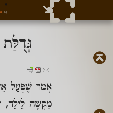
00
גְּדֻלַּ
אָמַר שֶׁפָּעַל אֵצֶל
מַקְשָׁה לֵילֵד, שׁ