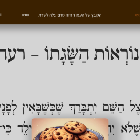
הקובץ של העמוד הזה טרם עלה לשרת
0:00
0:
ת נוֹרְאוֹת הַשָּׂגָתוֹ – ר
 הַשֵּׁם יִתְבָּרַךְ שֶׁכְּשֶׁבָּאִין לְפָנָ
ֶלֹּא יִהְיֶה לָהּ הַקִּשּׁוּי לֵילֵד כּ