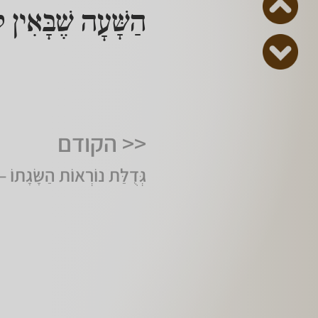
הַשָּׁעָה שֶׁבָּאִין לְ
<< הקודם
גְּדֻלַּת נוֹרְאוֹת הַשָּׂגָתו