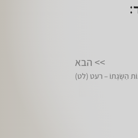
ד:
>> הבא
ְאוֹת הַשָּׂגָתוֹ – רעט (לט)