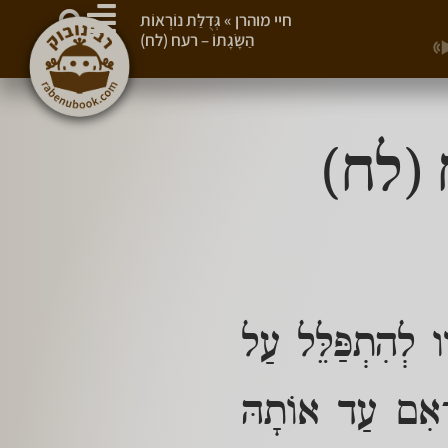
חיי מוהרן
»
גְּדֻלַּת נוֹרְאוֹת
הַשָּׂגָתוֹ – רעח (לח)
עח (לח)
יו לְהִתְפַּלֵּל עַל
ִי־אִם עַד אוֹתָהּ