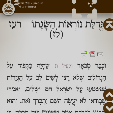
חיי מוהרן
»
גְּדֻלַּת נוֹרְאוֹת
הַשָּׂגָתוֹ – רעז (לז)
גְּדֻלַּת נוֹרְאוֹת הַשָּׂגָתוֹ – רעז
(לז)
וּכְבָר מְבֹאָר
שֶׁהָיָה מַקְפִּיד עַל
(לְעֵיל ו)
הַגְּדוֹלִים שֶׁלֹּא רָצוּ לָשִׂים לֵב עַל הַגְּזֵרוֹת
שֶׁנִּשְׁמְעוּ עַל יִשְׂרָאֵל חַס וְשָׁלוֹם, וְאָמְרוּ
שֶׁבְּוַדַּאי לֹא יַעֲשֶׂה הַשֵּׁם יִתְבָּרַךְ זֹאת. וְהוּא
זִכְרוֹנוֹ לִבְרָכָה אָמַר שֶׁשּׁוֹגִים בָּזֶה הַרְבֵּה, כִּי