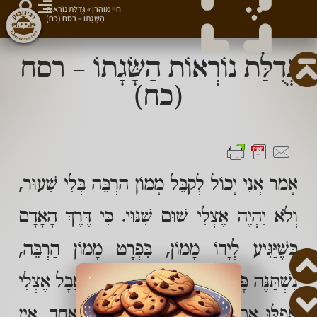
חיי מוהרן
»
גְּדֻלַּת נוֹרְאוֹת
הַשָּׂגָתוֹ – רסח (כח)
גְּדֻלַּת נוֹרְאוֹת הַשָּׂגָתוֹ – רסח
(כח)
אָמַר אֲנִי יָכוֹל לְקַבֵּל מָמוֹן הַרְבֵּה בְּלִי שִׁעוּר,
וְלֹא יִהְיֶה אֶצְלִי שׁוּם שִׁנּוּי. כִּי דֶּרֶךְ הָאָדָם
כְּשֶׁיַּגִּיעַ לְיָדוֹ מָמוֹן, בִּפְרָט מָמוֹן הַרְבֵּה,
נִשְׁתַּנֶּה פָּנָיו וְנַעֲשִׂין אֶצְלוֹ שִׁנּוּיִים. אֲבָל אֶצְלִי
אֲפִלּוּ אִם אֲקַבֵּל סַךְ עָצוּם בְּפַעַם אֶחָד, אֵין