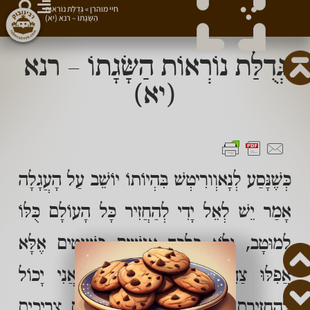
חיי מוהרן
»
גְּדֻלַּת נוֹרְאוֹת
הַשָּׂגָתוֹ – רנא (יא)
גְּדֻלַּת נוֹרְאוֹת הַשָּׂגָתוֹ – רנא
(יא)
כְּשֶׁנָּסַע לְנָאוְורִיטְשׁ בִּהְיוֹתוֹ יוֹשֵׁב עַל הָעֲגָלָה
אָמַר יֵשׁ לְאֵל יָדִי לְהַחֲזִיר כָּל הָעוֹלָם כֻּלּוֹ
לְמוּטָב, וְלֹא בִּלְבַד אֲנָשִׁים פְּשׁוּטִים אֶלָּא
אֲפִלּוּ צַדִּיקִים וַאֲנָשִׁים גְּדוֹלִים אֲנִי יָכוֹל
לְהַחֲזִירָם לְמוּטָב. כִּי גַּם הַצַּדִּיקִים צְרִיכִים